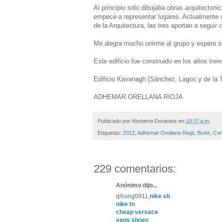
Al principio solo dibujaba obras arquitecton
empecé a representar lugares. Actualmente d
de la Arquitectura, las tres aportan a seguir
Me alegra mucho unirme al grupo y espero s
Este edificio fue construido en los años tre
Edificio Kavanagh (Sánchez, Lagos y de la T
ADHEMAR ORELLANA RIOJA
Publicado por
Norberto Dorantes
en
10:37 a.m.
Etiquetas:
2012
,
Adhemar Orellana Rioja
,
BsAs
,
Cor
229 comentarios:
Anónimo dijo...
qihang0911,
nike sb
nike tn
cheap versace
vans shoes