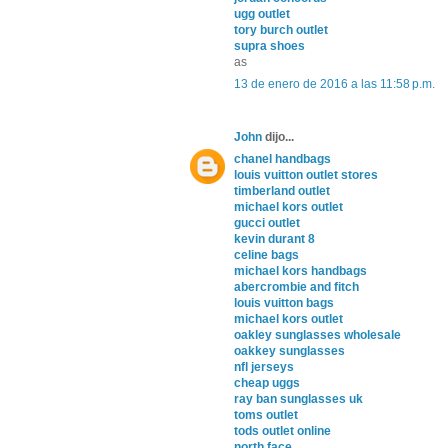
ugg outlet
tory burch outlet
supra shoes
as
13 de enero de 2016 a las 11:58 p.m.
John
dijo...
chanel handbags
louis vuitton outlet stores
timberland outlet
michael kors outlet
gucci outlet
kevin durant 8
celine bags
michael kors handbags
abercrombie and fitch
louis vuitton bags
michael kors outlet
oakley sunglasses wholesale
oakkey sunglasses
nfl jerseys
cheap uggs
ray ban sunglasses uk
toms outlet
tods outlet online
north face