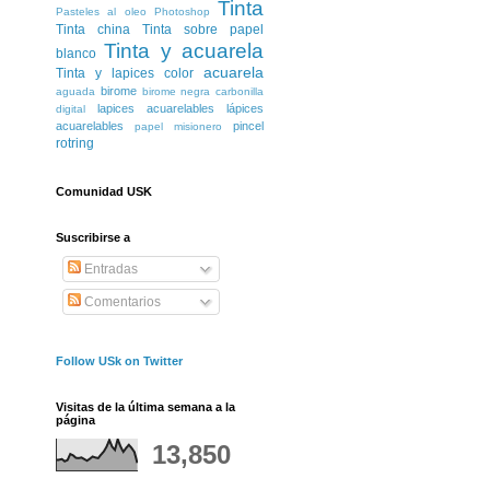
Tinta
Pasteles al oleo
Photoshop
Tinta china
Tinta sobre papel
Tinta y acuarela
blanco
acuarela
Tinta y lapices color
birome
aguada
birome negra
carbonilla
lapices acuarelables
lápices
digital
acuarelables
pincel
papel misionero
rotring
Comunidad USK
Suscribirse a
Entradas
Comentarios
Follow USk on Twitter
Visitas de la última semana a la
página
13,850