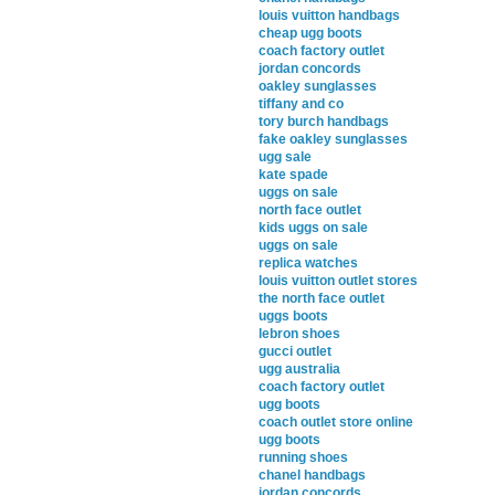
louis vuitton handbags
cheap ugg boots
coach factory outlet
jordan concords
oakley sunglasses
tiffany and co
tory burch handbags
fake oakley sunglasses
ugg sale
kate spade
uggs on sale
north face outlet
kids uggs on sale
uggs on sale
replica watches
louis vuitton outlet stores
the north face outlet
uggs boots
lebron shoes
gucci outlet
ugg australia
coach factory outlet
ugg boots
coach outlet store online
ugg boots
running shoes
chanel handbags
jordan concords