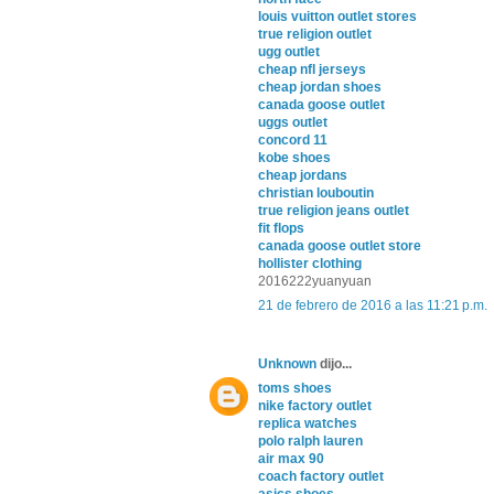
louis vuitton outlet stores
true religion outlet
ugg outlet
cheap nfl jerseys
cheap jordan shoes
canada goose outlet
uggs outlet
concord 11
kobe shoes
cheap jordans
christian louboutin
true religion jeans outlet
fit flops
canada goose outlet store
hollister clothing
2016222yuanyuan
21 de febrero de 2016 a las 11:21 p.m.
Unknown
dijo...
toms shoes
nike factory outlet
replica watches
polo ralph lauren
air max 90
coach factory outlet