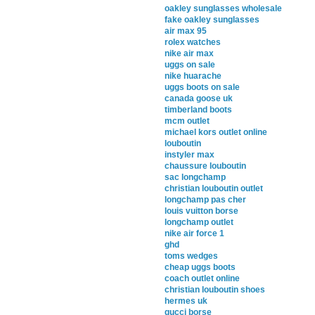
oakley sunglasses wholesale
fake oakley sunglasses
air max 95
rolex watches
nike air max
uggs on sale
nike huarache
uggs boots on sale
canada goose uk
timberland boots
mcm outlet
michael kors outlet online
louboutin
instyler max
chaussure louboutin
sac longchamp
christian louboutin outlet
longchamp pas cher
louis vuitton borse
longchamp outlet
nike air force 1
ghd
toms wedges
cheap uggs boots
coach outlet online
christian louboutin shoes
hermes uk
gucci borse