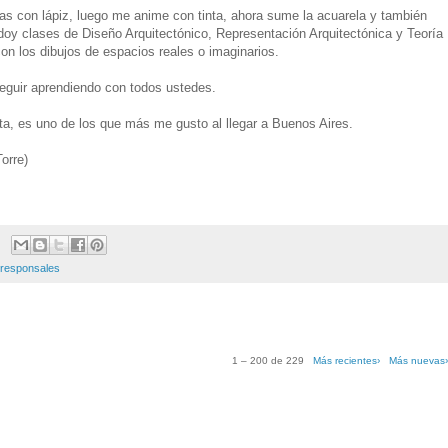
icas con lápiz, luego me anime con tinta, ahora sume la acuarela y también
oy clases de Diseño Arquitectónico, Representación Arquitectónica y Teoría
 con los dibujos de espacios reales o imaginarios.
eguir aprendiendo con todos ustedes.
inta, es uno de los que más me gusto al llegar a Buenos Aires.
orre)
responsales
1 – 200 de 229
Más recientes›
Más nuevas