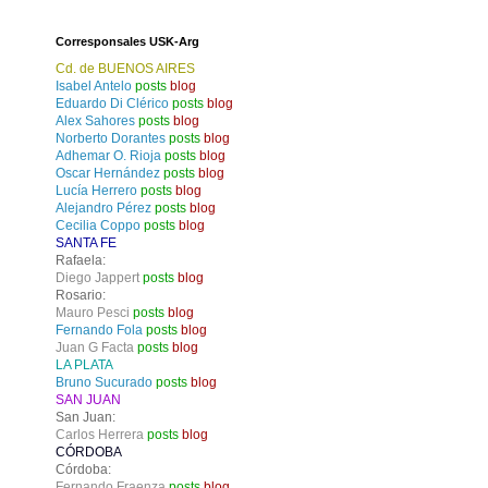
Corresponsales USK-Arg
Cd. de BUENOS AIRES
Isabel Antelo
posts
blog
Eduardo Di Clérico
posts
blog
Alex Sahores
posts
blog
Norberto Dorantes
posts
blog
Adhemar O. Rioja
posts
blog
Oscar Hernández
posts
blog
Lucía Herrero
posts
blog
Alejandro Pérez
posts
blog
Cecilia Coppo
posts
blog
SANTA FE
Rafaela:
Diego Jappert
posts
blog
Rosario:
Mauro Pesci
posts
blog
Fernando Fola
posts
blog
Juan G Facta
posts
blog
LA PLATA
Bruno Sucurado
posts
blog
SAN JUAN
San Juan:
Carlos Herrera
posts
blog
CÓRDOBA
Córdoba:
Fernando Fraenza
posts
blog