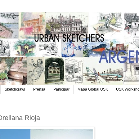
Sketchcrawl
Prensa
Participar
Mapa Global USK
USK Worksh
ellana Rioja