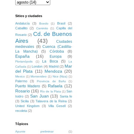
Sitios y ciudades
Andalucía
(3)
Brasil
(2)
Boedo
(1)
Caballito
(2)
Capilla del
Caminito
(1)
Cd. de Buenos
Rosario
(2)
Aires
(43)
Ciudades
medievales
(8)
Cuenca (Castilla-
La Mancha)
(5)
Córdoba
(8)
España
(16)
Europa
(9)
La Boca
(5)
Florianópolis
(1)
La
Mar
London
(4)
Madrid
(2)
Cañada
(1)
del Plata
(11)
Mendoza
(20)
Mexico
(1)
Montevideo
(1)
Nice (Niza)
(1)
Palermo
(3)
Provincia de BsAs
(1)
Rafaela
(12)
Puerto Madero
(5)
Rosario
(16)
San
Río de la Plata
(1)
San Juan
(13)
Isidro
(2)
Santa fe
(3)
Sicilia
(3)
Talavera de la Reina
(2)
United Kingdom
(3)
Villa Gesell
(2)
recoleta
(2)
Tópicos
Apunte preliminar
(1)