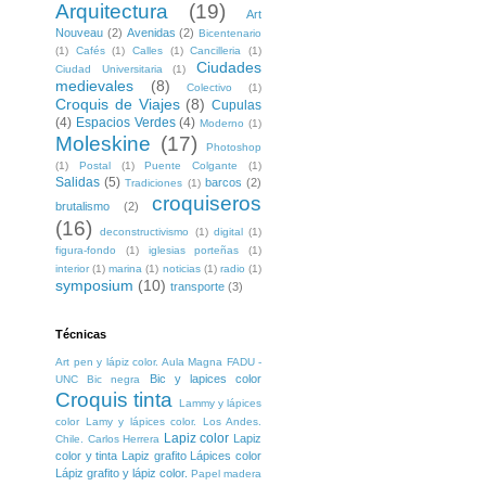
Arquitectura
(19)
Art
Nouveau
(2)
Avenidas
(2)
Bicentenario
(1)
Cafés
(1)
Calles
(1)
Cancilleria
(1)
Ciudades
Ciudad Universitaria
(1)
medievales
(8)
Colectivo
(1)
Croquis de Viajes
(8)
Cupulas
(4)
Espacios Verdes
(4)
Moderno
(1)
Moleskine
(17)
Photoshop
(1)
Postal
(1)
Puente Colgante
(1)
Salidas
(5)
barcos
(2)
Tradiciones
(1)
croquiseros
brutalismo
(2)
(16)
deconstructivismo
(1)
digital
(1)
figura-fondo
(1)
iglesias porteñas
(1)
interior
(1)
marina
(1)
noticias
(1)
radio
(1)
symposium
(10)
transporte
(3)
Técnicas
Art pen y lápiz color. Aula Magna FADU -
Bic y lapices color
UNC
Bic negra
Croquis tinta
Lammy y lápices
color
Lamy y lápices color. Los Andes.
Lapiz color
Lapiz
Chile. Carlos Herrera
color y tinta
Lapiz grafito
Lápices color
Lápiz grafito y lápiz color.
Papel madera