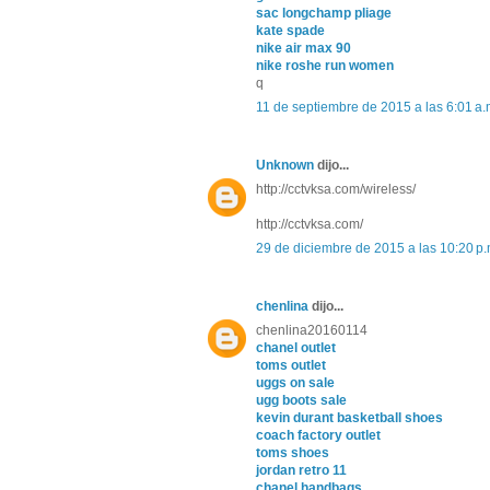
sac longchamp pliage
kate spade
nike air max 90
nike roshe run women
q
11 de septiembre de 2015 a las 6:01 a.
Unknown
dijo...
http://cctvksa.com/wireless/
http://cctvksa.com/
29 de diciembre de 2015 a las 10:20 p.
chenlina
dijo...
chenlina20160114
chanel outlet
toms outlet
uggs on sale
ugg boots sale
kevin durant basketball shoes
coach factory outlet
toms shoes
jordan retro 11
chanel handbags