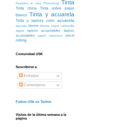
Tinta
Pasteles al oleo
Photoshop
Tinta china
Tinta sobre papel
Tinta y acuarela
blanco
acuarela
Tinta y lapices color
birome
aguada
birome negra
carbonilla
lapices acuarelables
lápices
digital
acuarelables
pincel
papel misionero
rotring
Comunidad USK
Suscribirse a
Entradas
Comentarios
Follow USk on Twitter
Visitas de la última semana a la
página