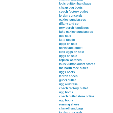
louis vuitton handbags
cheap ugg boots
coach factory outlet
jordan concords
oakley sunglasses
tiffany and co
tory burch handbags
fake oakley sunglasses
ugg sale
kate spade
uggs on sale
north face outlet
kids uggs on sale
uggs on sale
replica watches
louis vuitton outlet stores
the north face outlet
uggs boots
lebron shoes
gucci outlet
ugg australia
coach factory outlet
ugg boots
coach outlet store online
ugg boots
running shoes
chanel handbags
jordan concords