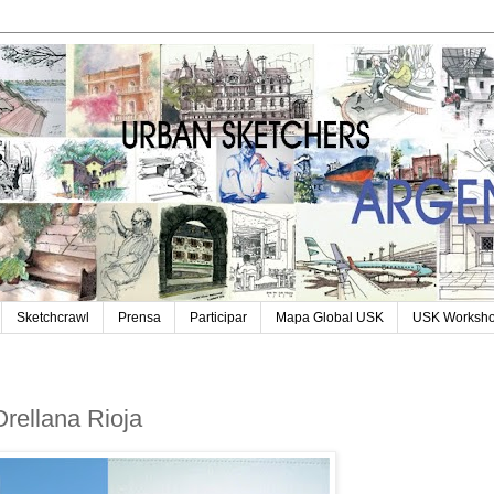
Sketchcrawl
Prensa
Participar
Mapa Global USK
USK Worksh
ellana Rioja