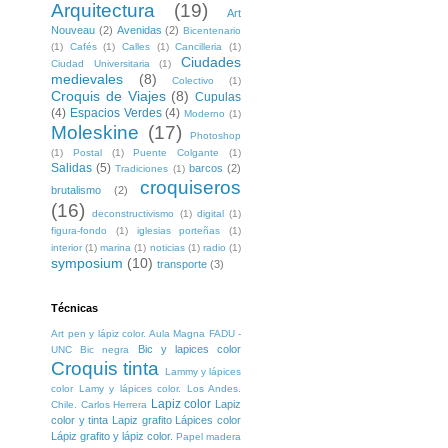
Arquitectura
(19)
Art
Nouveau
(2)
Avenidas
(2)
Bicentenario
(1)
Cafés
(1)
Calles
(1)
Cancilleria
(1)
Ciudades
Ciudad Universitaria
(1)
medievales
(8)
Colectivo
(1)
Croquis de Viajes
(8)
Cupulas
(4)
Espacios Verdes
(4)
Moderno
(1)
Moleskine
(17)
Photoshop
(1)
Postal
(1)
Puente Colgante
(1)
Salidas
(5)
barcos
(2)
Tradiciones
(1)
croquiseros
brutalismo
(2)
(16)
deconstructivismo
(1)
digital
(1)
figura-fondo
(1)
iglesias porteñas
(1)
interior
(1)
marina
(1)
noticias
(1)
radio
(1)
symposium
(10)
transporte
(3)
Técnicas
Art pen y lápiz color. Aula Magna FADU -
Bic y lapices color
UNC
Bic negra
Croquis tinta
Lammy y lápices
color
Lamy y lápices color. Los Andes.
Lapiz color
Lapiz
Chile. Carlos Herrera
color y tinta
Lapiz grafito
Lápices color
Lápiz grafito y lápiz color.
Papel madera