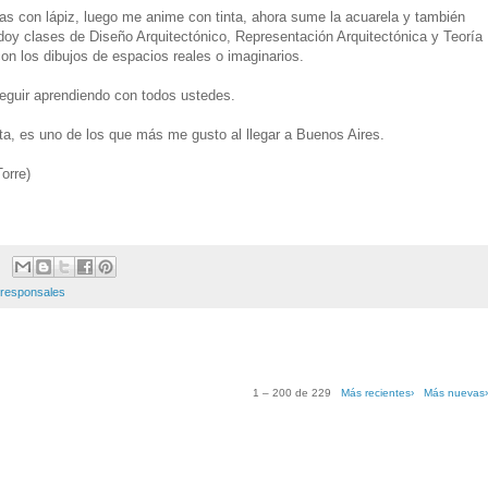
icas con lápiz, luego me anime con tinta, ahora sume la acuarela y también
oy clases de Diseño Arquitectónico, Representación Arquitectónica y Teoría
 con los dibujos de espacios reales o imaginarios.
eguir aprendiendo con todos ustedes.
inta, es uno de los que más me gusto al llegar a Buenos Aires.
orre)
responsales
1 – 200 de 229
Más recientes›
Más nuevas