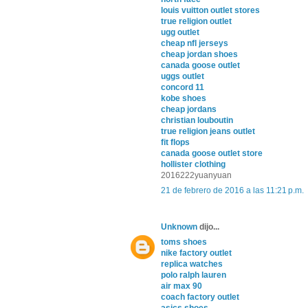
louis vuitton outlet stores
true religion outlet
ugg outlet
cheap nfl jerseys
cheap jordan shoes
canada goose outlet
uggs outlet
concord 11
kobe shoes
cheap jordans
christian louboutin
true religion jeans outlet
fit flops
canada goose outlet store
hollister clothing
2016222yuanyuan
21 de febrero de 2016 a las 11:21 p.m.
Unknown
dijo...
toms shoes
nike factory outlet
replica watches
polo ralph lauren
air max 90
coach factory outlet