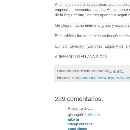
Al principio solo dibujaba obras arquitecton
empecé a representar lugares. Actualmente d
de la Arquitectura, las tres aportan a seguir
Me alegra mucho unirme al grupo y espero s
Este edificio fue construido en los años tre
Edificio Kavanagh (Sánchez, Lagos y de la T
ADHEMAR ORELLANA RIOJA
Publicado por
Norberto Dorantes
en
10:37 a.m.
Etiquetas:
2012
,
Adhemar Orellana Rioja
,
BsAs
,
Cor
229 comentarios:
Anónimo dijo...
qihang0911,
nike sb
nike tn
cheap versace
vans shoes