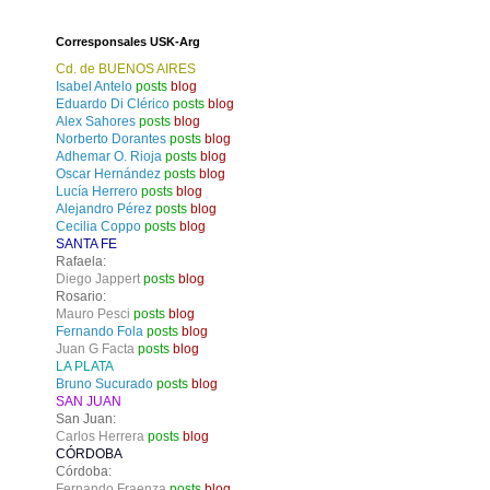
Corresponsales USK-Arg
Cd. de BUENOS AIRES
Isabel Antelo
posts
blog
Eduardo Di Clérico
posts
blog
Alex Sahores
posts
blog
Norberto Dorantes
posts
blog
Adhemar O. Rioja
posts
blog
Oscar Hernández
posts
blog
Lucía Herrero
posts
blog
Alejandro Pérez
posts
blog
Cecilia Coppo
posts
blog
SANTA FE
Rafaela:
Diego Jappert
posts
blog
Rosario:
Mauro Pesci
posts
blog
Fernando Fola
posts
blog
Juan G Facta
posts
blog
LA PLATA
Bruno Sucurado
posts
blog
SAN JUAN
San Juan:
Carlos Herrera
posts
blog
CÓRDOBA
Córdoba:
Fernando Fraenza
posts
blog