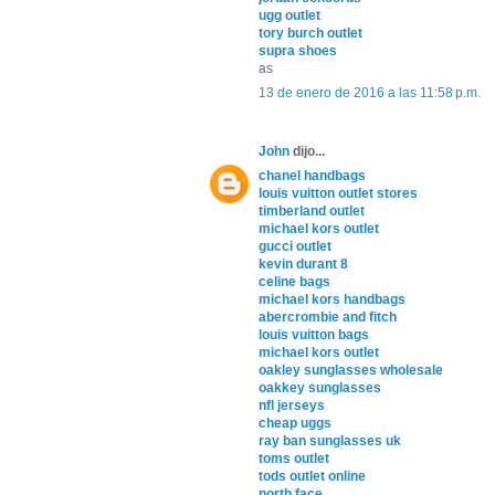
ugg outlet
tory burch outlet
supra shoes
as
13 de enero de 2016 a las 11:58 p.m.
John
dijo...
chanel handbags
louis vuitton outlet stores
timberland outlet
michael kors outlet
gucci outlet
kevin durant 8
celine bags
michael kors handbags
abercrombie and fitch
louis vuitton bags
michael kors outlet
oakley sunglasses wholesale
oakkey sunglasses
nfl jerseys
cheap uggs
ray ban sunglasses uk
toms outlet
tods outlet online
north face