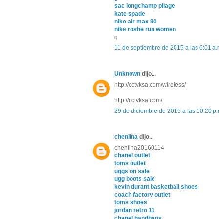
sac longchamp pliage
kate spade
nike air max 90
nike roshe run women
q
11 de septiembre de 2015 a las 6:01 a.
Unknown
dijo...
http://cctvksa.com/wireless/
http://cctvksa.com/
29 de diciembre de 2015 a las 10:20 p.
chenlina
dijo...
chenlina20160114
chanel outlet
toms outlet
uggs on sale
ugg boots sale
kevin durant basketball shoes
coach factory outlet
toms shoes
jordan retro 11
chanel handbags