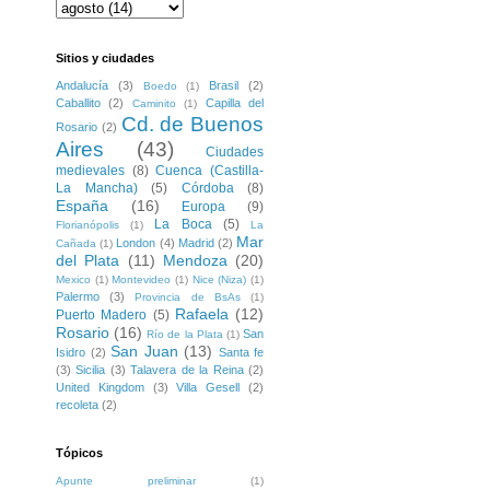
Sitios y ciudades
Andalucía
(3)
Brasil
(2)
Boedo
(1)
Caballito
(2)
Capilla del
Caminito
(1)
Cd. de Buenos
Rosario
(2)
Aires
(43)
Ciudades
medievales
(8)
Cuenca (Castilla-
La Mancha)
(5)
Córdoba
(8)
España
(16)
Europa
(9)
La Boca
(5)
Florianópolis
(1)
La
Mar
London
(4)
Madrid
(2)
Cañada
(1)
del Plata
(11)
Mendoza
(20)
Mexico
(1)
Montevideo
(1)
Nice (Niza)
(1)
Palermo
(3)
Provincia de BsAs
(1)
Rafaela
(12)
Puerto Madero
(5)
Rosario
(16)
San
Río de la Plata
(1)
San Juan
(13)
Isidro
(2)
Santa fe
(3)
Sicilia
(3)
Talavera de la Reina
(2)
United Kingdom
(3)
Villa Gesell
(2)
recoleta
(2)
Tópicos
Apunte preliminar
(1)