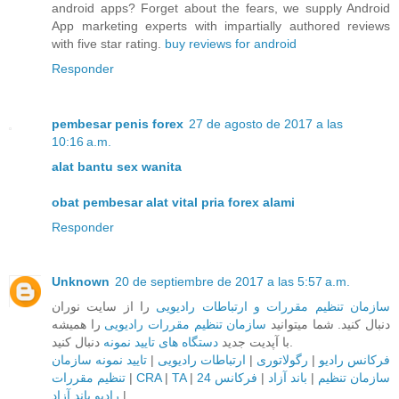
android apps? Forget about the fears, we supply Android
App marketing experts with impartially authored reviews
with five star rating.
buy reviews for android
Responder
pembesar penis forex
27 de agosto de 2017 a las
10:16 a.m.
alat bantu sex wanita
obat pembesar alat vital pria forex alami
Responder
Unknown
20 de septiembre de 2017 a las 5:57 a.m.
سازمان تنظیم مقررات و ارتباطات رادیویی
را از سایت نوران
دنبال کنید. شما میتوانید
سازمان تنظیم مقررات رادیویی
را همیشه
دنبال کنید.
با آپدیت جدید
دستگاه های تایید نمونه
تایید نمونه سازمان
|
ارتباطات رادیویی
|
رگولاتوری
|
فرکانس رادیو
تنظیم مقررات
|
CRA
|
TA
|
فرکانس 24
|
باند آزاد
|
سازمان تنظیم
رادیو باند آزاد
|