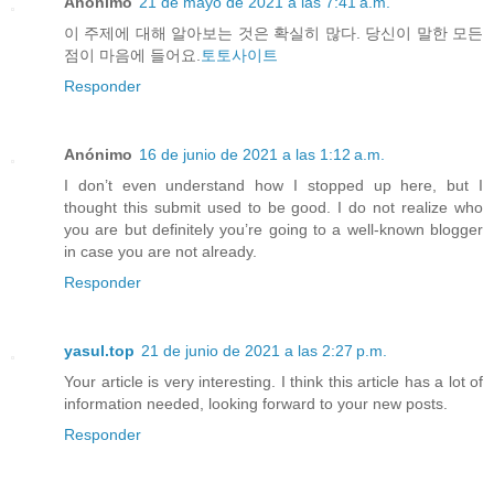
Anónimo
21 de mayo de 2021 a las 7:41 a.m.
이 주제에 대해 알아보는 것은 확실히 많다. 당신이 말한 모든
점이 마음에 들어요.
토토사이트
Responder
Anónimo
16 de junio de 2021 a las 1:12 a.m.
I don’t even understand how I stopped up here, but I
thought this submit used to be good. I do not realize who
you are but definitely you’re going to a well-known blogger
in case you are not already.
Responder
yasul.top
21 de junio de 2021 a las 2:27 p.m.
Your article is very interesting. I think this article has a lot of
information needed, looking forward to your new posts.
Responder