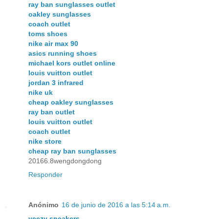
ray ban sunglasses outlet
oakley sunglasses
coach outlet
toms shoes
nike air max 90
asics running shoes
michael kors outlet online
louis vuitton outlet
jordan 3 infrared
nike uk
cheap oakley sunglasses
ray ban outlet
louis vuitton outlet
coach outlet
nike store
cheap ray ban sunglasses
20166.8wengdongdong
Responder
Anónimo
16 de junio de 2016 a las 5:14 a.m.
yeezy sneakers