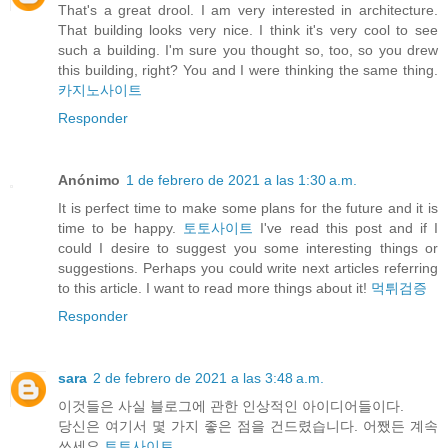
That's a great drool. I am very interested in architecture.
That building looks very nice. I think it's very cool to see
such a building. I'm sure you thought so, too, so you drew
this building, right? You and I were thinking the same thing.
카지노사이트
Responder
Anónimo
1 de febrero de 2021 a las 1:30 a.m.
It is perfect time to make some plans for the future and it is
time to be happy.
토토사이트
I've read this post and if I
could I desire to suggest you some interesting things or
suggestions. Perhaps you could write next articles referring
to this article. I want to read more things about it!
먹튀검증
Responder
sara
2 de febrero de 2021 a las 3:48 a.m.
이것들은 사실 블로그에 관한 인상적인 아이디어들이다.
당신은 여기서 몇 가지 좋은 점을 건드렸습니다. 어쨌든 계속
쓰세요.
토토사이트