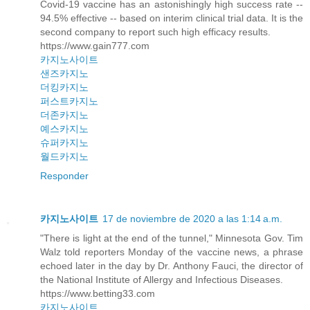
Covid-19 vaccine has an astonishingly high success rate --
94.5% effective -- based on interim clinical trial data. It is the
second company to report such high efficacy results.
https://www.gain777.com
카지노사이트
샌즈카지노
더킹카지노
퍼스트카지노
더존카지노
예스카지노
슈퍼카지노
월드카지노
Responder
카지노사이트
17 de noviembre de 2020 a las 1:14 a.m.
"There is light at the end of the tunnel," Minnesota Gov. Tim
Walz told reporters Monday of the vaccine news, a phrase
echoed later in the day by Dr. Anthony Fauci, the director of
the National Institute of Allergy and Infectious Diseases.
https://www.betting33.com
카지노사이트