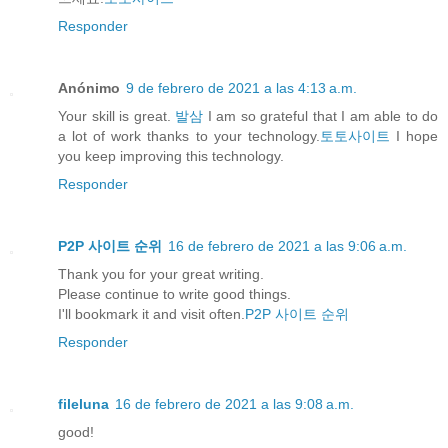
Responder
Anónimo
9 de febrero de 2021 a las 4:13 a.m.
Your skill is great.
발삼
I am so grateful that I am able to do
a lot of work thanks to your technology.
토토사이트
I hope
you keep improving this technology.
Responder
P2P 사이트 순위
16 de febrero de 2021 a las 9:06 a.m.
Thank you for your great writing.
Please continue to write good things.
I'll bookmark it and visit often.
P2P 사이트 순위
Responder
fileluna
16 de febrero de 2021 a las 9:08 a.m.
good!