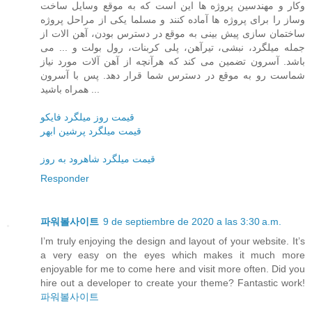
وکار و مهندسین پروژه ها این است که به موقع وسایل ساخت
وساز را برای پروژه ها آماده کنند و مسلما یکی از مراحل پروژه
ساختمان سازی پیش بینی به موقع در دسترس بودن، آهن الات از
جمله میلگرد، نبشی، تیرآهن، پلی کربنات، رول بولت و ... می
باشد. آسرون تضمین می کند که هرآنچه از آهن آلات مورد نیاز
شماست رو به موقع در دسترس شما قرار دهد. پس با آسرون
همراه باشید ...
قیمت روز میلگرد فایکو
قیمت میلگرد پرشین ابهر
قیمت میلگرد شاهرود به روز
Responder
파워볼사이트
9 de septiembre de 2020 a las 3:30 a.m.
I’m truly enjoying the design and layout of your website. It’s
a very easy on the eyes which makes it much more
enjoyable for me to come here and visit more often. Did you
hire out a developer to create your theme? Fantastic work!
파워볼사이트