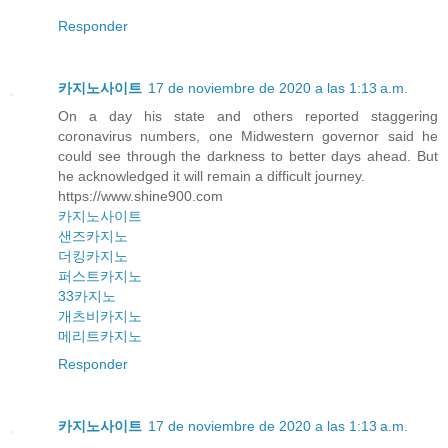
Responder
카지노사이트
17 de noviembre de 2020 a las 1:13 a.m.
On a day his state and others reported staggering
coronavirus numbers, one Midwestern governor said he
could see through the darkness to better days ahead. But
he acknowledged it will remain a difficult journey.
https://www.shine900.com
카지노사이트
샌즈카지노
더킹카지노
퍼스트카지노
33카지노
개츠비카지노
메리트카지노
Responder
카지노사이트
17 de noviembre de 2020 a las 1:13 a.m.