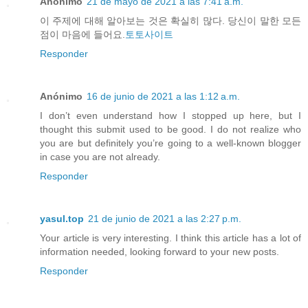
Anónimo
21 de mayo de 2021 a las 7:41 a.m.
이 주제에 대해 알아보는 것은 확실히 많다. 당신이 말한 모든
점이 마음에 들어요.
토토사이트
Responder
Anónimo
16 de junio de 2021 a las 1:12 a.m.
I don’t even understand how I stopped up here, but I
thought this submit used to be good. I do not realize who
you are but definitely you’re going to a well-known blogger
in case you are not already.
Responder
yasul.top
21 de junio de 2021 a las 2:27 p.m.
Your article is very interesting. I think this article has a lot of
information needed, looking forward to your new posts.
Responder