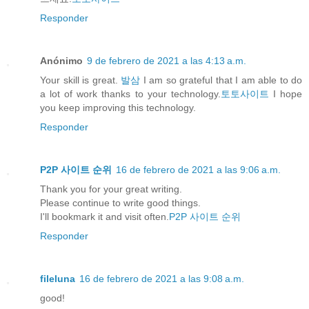
Responder
Anónimo
9 de febrero de 2021 a las 4:13 a.m.
Your skill is great.
발삼
I am so grateful that I am able to do
a lot of work thanks to your technology.
토토사이트
I hope
you keep improving this technology.
Responder
P2P 사이트 순위
16 de febrero de 2021 a las 9:06 a.m.
Thank you for your great writing.
Please continue to write good things.
I'll bookmark it and visit often.
P2P 사이트 순위
Responder
fileluna
16 de febrero de 2021 a las 9:08 a.m.
good!