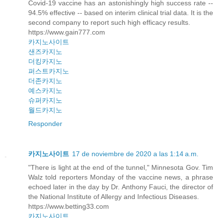
Covid-19 vaccine has an astonishingly high success rate --
94.5% effective -- based on interim clinical trial data. It is the
second company to report such high efficacy results.
https://www.gain777.com
카지노사이트
샌즈카지노
더킹카지노
퍼스트카지노
더존카지노
예스카지노
슈퍼카지노
월드카지노
Responder
카지노사이트
17 de noviembre de 2020 a las 1:14 a.m.
"There is light at the end of the tunnel," Minnesota Gov. Tim
Walz told reporters Monday of the vaccine news, a phrase
echoed later in the day by Dr. Anthony Fauci, the director of
the National Institute of Allergy and Infectious Diseases.
https://www.betting33.com
카지노사이트