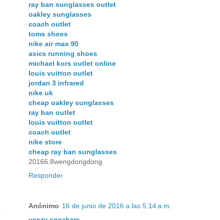
ray ban sunglasses outlet
oakley sunglasses
coach outlet
toms shoes
nike air max 90
asics running shoes
michael kors outlet online
louis vuitton outlet
jordan 3 infrared
nike uk
cheap oakley sunglasses
ray ban outlet
louis vuitton outlet
coach outlet
nike store
cheap ray ban sunglasses
20166.8wengdongdong
Responder
Anónimo
16 de junio de 2016 a las 5:14 a.m.
yeezy sneakers