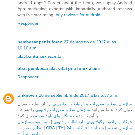
android apps? Forget about the fears, we supply Android
App marketing experts with impartially authored reviews
with five star rating.
buy reviews for android
Responder
pembesar penis forex
27 de agosto de 2017 a las
10:16 a.m.
alat bantu sex wanita
obat pembesar alat vital pria forex alami
Responder
Unknown
20 de septiembre de 2017 a las 5:57 a.m.
سازمان تنظیم مقررات و ارتباطات رادیویی
را از سایت نوران
دنبال کنید. شما میتوانید
سازمان تنظیم مقررات رادیویی
را همیشه
دنبال کنید.
با آپدیت جدید
دستگاه های تایید نمونه
تایید نمونه سازمان
|
ارتباطات رادیویی
|
رگولاتوری
|
فرکانس رادیو
تنظیم مقررات
|
CRA
|
TA
|
فرکانس 24
|
باند آزاد
|
سازمان تنظیم
رادیو باند آزاد
|