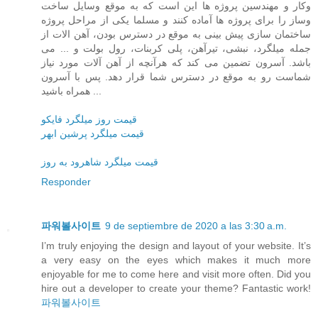
وکار و مهندسین پروژه ها این است که به موقع وسایل ساخت
وساز را برای پروژه ها آماده کنند و مسلما یکی از مراحل پروژه
ساختمان سازی پیش بینی به موقع در دسترس بودن، آهن الات از
جمله میلگرد، نبشی، تیرآهن، پلی کربنات، رول بولت و ... می
باشد. آسرون تضمین می کند که هرآنچه از آهن آلات مورد نیاز
شماست رو به موقع در دسترس شما قرار دهد. پس با آسرون
همراه باشید ...
قیمت روز میلگرد فایکو
قیمت میلگرد پرشین ابهر
قیمت میلگرد شاهرود به روز
Responder
파워볼사이트
9 de septiembre de 2020 a las 3:30 a.m.
I’m truly enjoying the design and layout of your website. It’s
a very easy on the eyes which makes it much more
enjoyable for me to come here and visit more often. Did you
hire out a developer to create your theme? Fantastic work!
파워볼사이트