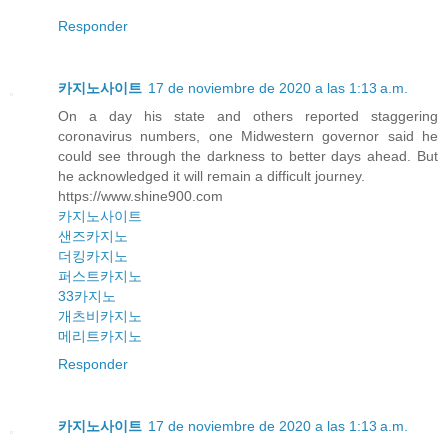
Responder
카지노사이트
17 de noviembre de 2020 a las 1:13 a.m.
On a day his state and others reported staggering
coronavirus numbers, one Midwestern governor said he
could see through the darkness to better days ahead. But
he acknowledged it will remain a difficult journey.
https://www.shine900.com
카지노사이트
샌즈카지노
더킹카지노
퍼스트카지노
33카지노
개츠비카지노
메리트카지노
Responder
카지노사이트
17 de noviembre de 2020 a las 1:13 a.m.