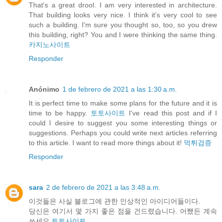
That's a great drool. I am very interested in architecture.
That building looks very nice. I think it's very cool to see
such a building. I'm sure you thought so, too, so you drew
this building, right? You and I were thinking the same thing.
카지노사이트
Responder
Anónimo
1 de febrero de 2021 a las 1:30 a.m.
It is perfect time to make some plans for the future and it is
time to be happy.
토토사이트
I've read this post and if I
could I desire to suggest you some interesting things or
suggestions. Perhaps you could write next articles referring
to this article. I want to read more things about it!
먹튀검증
Responder
sara
2 de febrero de 2021 a las 3:48 a.m.
이것들은 사실 블로그에 관한 인상적인 아이디어들이다.
당신은 여기서 몇 가지 좋은 점을 건드렸습니다. 어쨌든 계속
쓰세요.
토토사이트