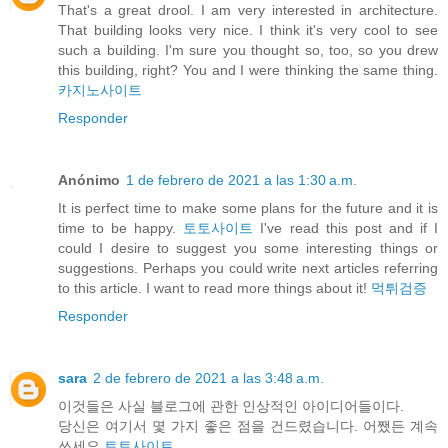
That's a great drool. I am very interested in architecture.
That building looks very nice. I think it's very cool to see
such a building. I'm sure you thought so, too, so you drew
this building, right? You and I were thinking the same thing.
카지노사이트
Responder
Anónimo
1 de febrero de 2021 a las 1:30 a.m.
It is perfect time to make some plans for the future and it is
time to be happy.
토토사이트
I've read this post and if I
could I desire to suggest you some interesting things or
suggestions. Perhaps you could write next articles referring
to this article. I want to read more things about it!
먹튀검증
Responder
sara
2 de febrero de 2021 a las 3:48 a.m.
이것들은 사실 블로그에 관한 인상적인 아이디어들이다.
당신은 여기서 몇 가지 좋은 점을 건드렸습니다. 어쨌든 계속
쓰세요.
토토사이트