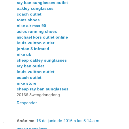
ray ban sunglasses outlet
oakley sunglasses
coach outlet
toms shoes
nike air max 90
asics running shoes
michael kors outlet online
louis vuitton outlet
jordan 3 infrared
nike uk
cheap oakley sunglasses
ray ban outlet
louis vuitton outlet
coach outlet
nike store
cheap ray ban sunglasses
20166.8wengdongdong
Responder
Anónimo
16 de junio de 2016 a las 5:14 a.m.
yeezy sneakers