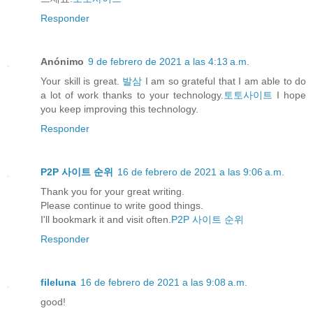
Responder
Anónimo
9 de febrero de 2021 a las 4:13 a.m.
Your skill is great.
발삼
I am so grateful that I am able to do
a lot of work thanks to your technology.
토토사이트
I hope
you keep improving this technology.
Responder
P2P 사이트 순위
16 de febrero de 2021 a las 9:06 a.m.
Thank you for your great writing.
Please continue to write good things.
I'll bookmark it and visit often.
P2P 사이트 순위
Responder
fileluna
16 de febrero de 2021 a las 9:08 a.m.
good!