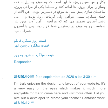
وکار و مهندسین پروژه ها این است که به موقع وسایل ساخت
وساز را برای پروژه ها آماده کنند و مسلما یکی از مراحل پروژه
ساختمان سازی پیش بینی به موقع در دسترس بودن، آهن الات از
جمله میلگرد، نبشی، تیرآهن، پلی کربنات، رول بولت و ... می
باشد. آسرون تضمین می کند که هرآنچه از آهن آلات مورد نیاز
شماست رو به موقع در دسترس شما قرار دهد. پس با آسرون
همراه باشید ...
قیمت روز میلگرد فایکو
قیمت میلگرد پرشین ابهر
قیمت میلگرد شاهرود به روز
Responder
파워볼사이트
9 de septiembre de 2020 a las 3:30 a.m.
I’m truly enjoying the design and layout of your website. It’s
a very easy on the eyes which makes it much more
enjoyable for me to come here and visit more often. Did you
hire out a developer to create your theme? Fantastic work!
파워볼사이트