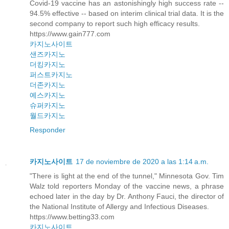
Covid-19 vaccine has an astonishingly high success rate --
94.5% effective -- based on interim clinical trial data. It is the
second company to report such high efficacy results.
https://www.gain777.com
카지노사이트
샌즈카지노
더킹카지노
퍼스트카지노
더존카지노
예스카지노
슈퍼카지노
월드카지노
Responder
카지노사이트
17 de noviembre de 2020 a las 1:14 a.m.
"There is light at the end of the tunnel," Minnesota Gov. Tim
Walz told reporters Monday of the vaccine news, a phrase
echoed later in the day by Dr. Anthony Fauci, the director of
the National Institute of Allergy and Infectious Diseases.
https://www.betting33.com
카지노사이트