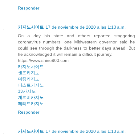
Responder
카지노사이트
17 de noviembre de 2020 a las 1:13 a.m.
On a day his state and others reported staggering
coronavirus numbers, one Midwestern governor said he
could see through the darkness to better days ahead. But
he acknowledged it will remain a difficult journey.
https://www.shine900.com
카지노사이트
샌즈카지노
더킹카지노
퍼스트카지노
33카지노
개츠비카지노
메리트카지노
Responder
카지노사이트
17 de noviembre de 2020 a las 1:13 a.m.