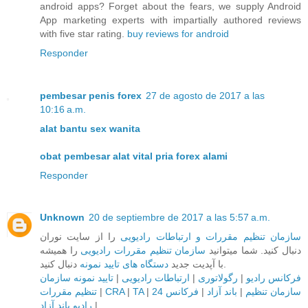
android apps? Forget about the fears, we supply Android
App marketing experts with impartially authored reviews
with five star rating.
buy reviews for android
Responder
pembesar penis forex
27 de agosto de 2017 a las
10:16 a.m.
alat bantu sex wanita
obat pembesar alat vital pria forex alami
Responder
Unknown
20 de septiembre de 2017 a las 5:57 a.m.
سازمان تنظیم مقررات و ارتباطات رادیویی
را از سایت نوران
دنبال کنید. شما میتوانید
سازمان تنظیم مقررات رادیویی
را همیشه
دنبال کنید.
با آپدیت جدید
دستگاه های تایید نمونه
تایید نمونه سازمان
|
ارتباطات رادیویی
|
رگولاتوری
|
فرکانس رادیو
تنظیم مقررات
|
CRA
|
TA
|
فرکانس 24
|
باند آزاد
|
سازمان تنظیم
رادیو باند آزاد
|