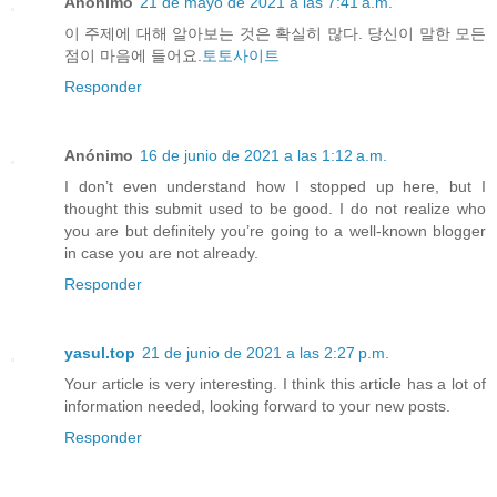
Anónimo
21 de mayo de 2021 a las 7:41 a.m.
이 주제에 대해 알아보는 것은 확실히 많다. 당신이 말한 모든
점이 마음에 들어요.
토토사이트
Responder
Anónimo
16 de junio de 2021 a las 1:12 a.m.
I don’t even understand how I stopped up here, but I
thought this submit used to be good. I do not realize who
you are but definitely you’re going to a well-known blogger
in case you are not already.
Responder
yasul.top
21 de junio de 2021 a las 2:27 p.m.
Your article is very interesting. I think this article has a lot of
information needed, looking forward to your new posts.
Responder