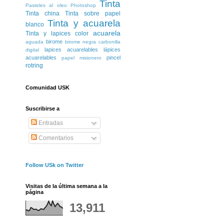
Tinta
Pasteles al oleo
Photoshop
Tinta china
Tinta sobre papel
Tinta y acuarela
blanco
acuarela
Tinta y lapices color
birome
aguada
birome negra
carbonilla
lapices acuarelables
lápices
digital
acuarelables
pincel
papel misionero
rotring
Comunidad USK
Suscribirse a
Entradas
Comentarios
Follow USk on Twitter
Visitas de la última semana a la
página
13,911