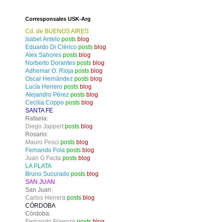
Corresponsales USK-Arg
Cd. de BUENOS AIRES
Isabel Antelo
posts
blog
Eduardo Di Clérico
posts
blog
Alex Sahores
posts
blog
Norberto Dorantes
posts
blog
Adhemar O. Rioja
posts
blog
Oscar Hernández
posts
blog
Lucía Herrero
posts
blog
Alejandro Pérez
posts
blog
Cecilia Coppo
posts
blog
SANTA FE
Rafaela:
Diego Jappert
posts
blog
Rosario:
Mauro Pesci
posts
blog
Fernando Fola
posts
blog
Juan G Facta
posts
blog
LA PLATA
Bruno Sucurado
posts
blog
SAN JUAN
San Juan:
Carlos Herrera
posts
blog
CÓRDOBA
Córdoba:
Fernando Fraenza
posts
blog