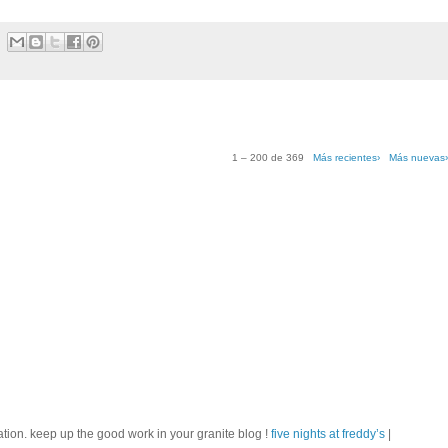
1 – 200 de 369
Más recientes›
Más nuevas
ation. keep up the good work in your granite blog !
five nights at freddy’s
|