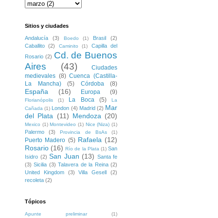
Sitios y ciudades
Andalucía
(3)
Brasil
(2)
Boedo
(1)
Caballito
(2)
Capilla del
Caminito
(1)
Cd. de Buenos
Rosario
(2)
Aires
(43)
Ciudades
medievales
(8)
Cuenca (Castilla-
La Mancha)
(5)
Córdoba
(8)
España
(16)
Europa
(9)
La Boca
(5)
Florianópolis
(1)
La
Mar
London
(4)
Madrid
(2)
Cañada
(1)
del Plata
(11)
Mendoza
(20)
Mexico
(1)
Montevideo
(1)
Nice (Niza)
(1)
Palermo
(3)
Provincia de BsAs
(1)
Rafaela
(12)
Puerto Madero
(5)
Rosario
(16)
San
Río de la Plata
(1)
San Juan
(13)
Isidro
(2)
Santa fe
(3)
Sicilia
(3)
Talavera de la Reina
(2)
United Kingdom
(3)
Villa Gesell
(2)
recoleta
(2)
Tópicos
Apunte preliminar
(1)