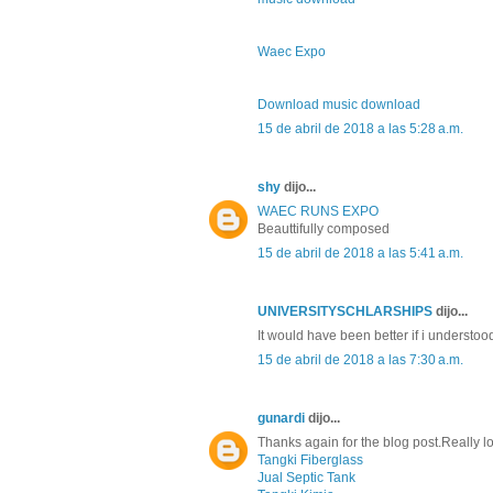
Waec Expo
Download music download
15 de abril de 2018 a las 5:28 a.m.
shy
dijo...
WAEC RUNS EXPO
Beauttifully composed
15 de abril de 2018 a las 5:41 a.m.
UNIVERSITYSCHLARSHIPS
dijo...
It would have been better if i understo
15 de abril de 2018 a las 7:30 a.m.
gunardi
dijo...
Thanks again for the blog post.Really l
Tangki Fiberglass
Jual Septic Tank