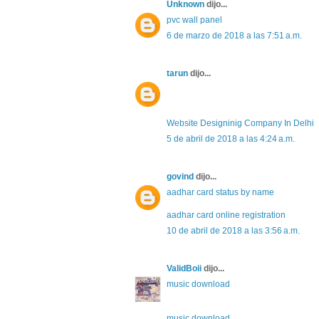
Unknown
dijo...
pvc wall panel
6 de marzo de 2018 a las 7:51 a.m.
tarun
dijo...
Website Designinig Company In Delhi
5 de abril de 2018 a las 4:24 a.m.
govind
dijo...
aadhar card status by name
aadhar card online registration
10 de abril de 2018 a las 3:56 a.m.
ValidBoii
dijo...
music download
music download