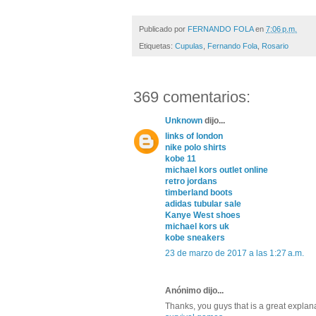
Publicado por
FERNANDO FOLA
en
7:06 p.m.
Etiquetas:
Cupulas
,
Fernando Fola
,
Rosario
369 comentarios:
Unknown
dijo...
links of london
nike polo shirts
kobe 11
michael kors outlet online
retro jordans
timberland boots
adidas tubular sale
Kanye West shoes
michael kors uk
kobe sneakers
23 de marzo de 2017 a las 1:27 a.m.
Anónimo dijo...
Thanks, you guys that is a great explan