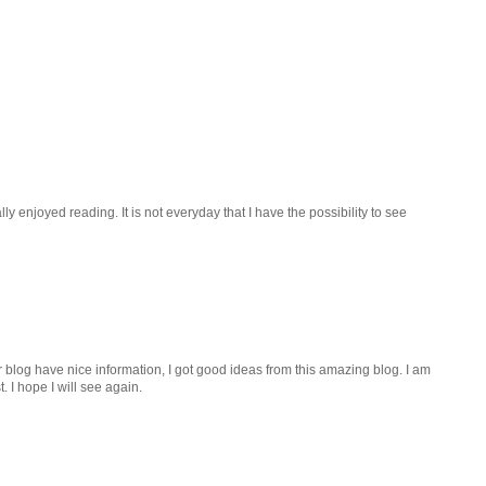
lly enjoyed reading. It is not everyday that I have the possibility to see
r blog have nice information, I got good ideas from this amazing blog. I am
. I hope I will see again.