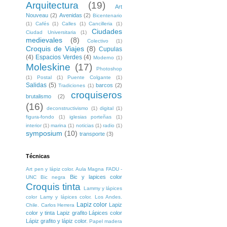
Arquitectura
(19)
Art
Nouveau
(2)
Avenidas
(2)
Bicentenario
(1)
Cafés
(1)
Calles
(1)
Cancilleria
(1)
Ciudades
Ciudad Universitaria
(1)
medievales
(8)
Colectivo
(1)
Croquis de Viajes
(8)
Cupulas
(4)
Espacios Verdes
(4)
Moderno
(1)
Moleskine
(17)
Photoshop
(1)
Postal
(1)
Puente Colgante
(1)
Salidas
(5)
barcos
(2)
Tradiciones
(1)
croquiseros
brutalismo
(2)
(16)
deconstructivismo
(1)
digital
(1)
figura-fondo
(1)
iglesias porteñas
(1)
interior
(1)
marina
(1)
noticias
(1)
radio
(1)
symposium
(10)
transporte
(3)
Técnicas
Art pen y lápiz color. Aula Magna FADU -
Bic y lapices color
UNC
Bic negra
Croquis tinta
Lammy y lápices
color
Lamy y lápices color. Los Andes.
Lapiz color
Lapiz
Chile. Carlos Herrera
color y tinta
Lapiz grafito
Lápices color
Lápiz grafito y lápiz color.
Papel madera