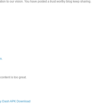
tion to our vision. You have posted a trust worthy blog keep sharing.
m.
content is too great.
y Dash APK Download