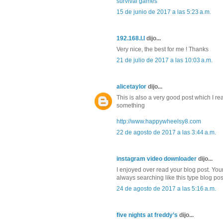
survival games
15 de junio de 2017 a las 5:23 a.m.
192.168.l.l
dijo...
Very nice, the best for me ! Thanks
21 de julio de 2017 a las 10:03 a.m.
alicetaylor
dijo...
This is also a very good post which I rea
something
http://www.happywheelsy8.com
22 de agosto de 2017 a las 3:44 a.m.
instagram video downloader
dijo...
I enjoyed over read your blog post. You
always searching like this type blog post
24 de agosto de 2017 a las 5:16 a.m.
five nights at freddy’s
dijo...