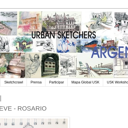
Sketchcrawl
Prensa
Participar
Mapa Global USK
USK Worksh
IEVE - ROSARIO