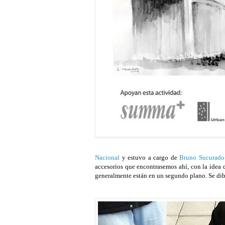
Nacional
 y estuvo a cargo de 
Bruno Sucurado
accesorios que encontrasemos ahí, con la idea 
generalmente están en un segundo plano. Se dibuja