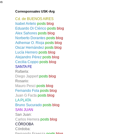
n 
Corresponsales USK-Arg
Cd. de BUENOS AIRES
Isabel Antelo
posts
blog
Eduardo Di Clérico
posts
blog
Alex Sahores
posts
blog
Norberto Dorantes
posts
blog
Adhemar O. Rioja
posts
blog
Oscar Hernández
posts
blog
Lucía Herrero
posts
blog
Alejandro Pérez
posts
blog
Cecilia Coppo
posts
blog
SANTA FE
Rafaela:
Diego Jappert
posts
blog
Rosario:
Mauro Pesci
posts
blog
Fernando Fola
posts
blog
Juan G Facta
posts
blog
LA PLATA
Bruno Sucurado
posts
blog
SAN JUAN
San Juan:
Carlos Herrera
posts
blog
CÓRDOBA
Córdoba:
Fernando Fraenza
posts
blog