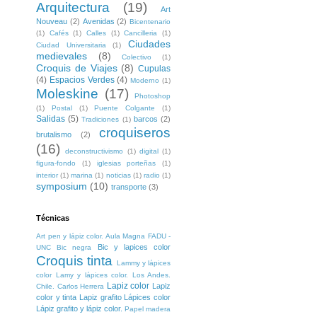
Arquitectura
(19)
Art
Nouveau
(2)
Avenidas
(2)
Bicentenario
(1)
Cafés
(1)
Calles
(1)
Cancilleria
(1)
Ciudades
Ciudad Universitaria
(1)
medievales
(8)
Colectivo
(1)
Croquis de Viajes
(8)
Cupulas
(4)
Espacios Verdes
(4)
Moderno
(1)
Moleskine
(17)
Photoshop
(1)
Postal
(1)
Puente Colgante
(1)
Salidas
(5)
barcos
(2)
Tradiciones
(1)
croquiseros
brutalismo
(2)
(16)
deconstructivismo
(1)
digital
(1)
figura-fondo
(1)
iglesias porteñas
(1)
interior
(1)
marina
(1)
noticias
(1)
radio
(1)
symposium
(10)
transporte
(3)
Técnicas
Art pen y lápiz color. Aula Magna FADU -
Bic y lapices color
UNC
Bic negra
Croquis tinta
Lammy y lápices
color
Lamy y lápices color. Los Andes.
Lapiz color
Lapiz
Chile. Carlos Herrera
color y tinta
Lapiz grafito
Lápices color
Lápiz grafito y lápiz color.
Papel madera