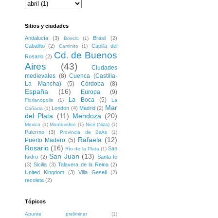
Sitios y ciudades
Andalucía
(3)
Brasil
(2)
Boedo
(1)
Caballito
(2)
Capilla del
Caminito
(1)
Cd. de Buenos
Rosario
(2)
Aires
(43)
Ciudades
medievales
(8)
Cuenca (Castilla-
La Mancha)
(5)
Córdoba
(8)
España
(16)
Europa
(9)
La Boca
(5)
Florianópolis
(1)
La
Mar
London
(4)
Madrid
(2)
Cañada
(1)
del Plata
(11)
Mendoza
(20)
Mexico
(1)
Montevideo
(1)
Nice (Niza)
(1)
Palermo
(3)
Provincia de BsAs
(1)
Rafaela
(12)
Puerto Madero
(5)
Rosario
(16)
San
Río de la Plata
(1)
San Juan
(13)
Isidro
(2)
Santa fe
(3)
Sicilia
(3)
Talavera de la Reina
(2)
United Kingdom
(3)
Villa Gesell
(2)
recoleta
(2)
Tópicos
Apunte preliminar
(1)