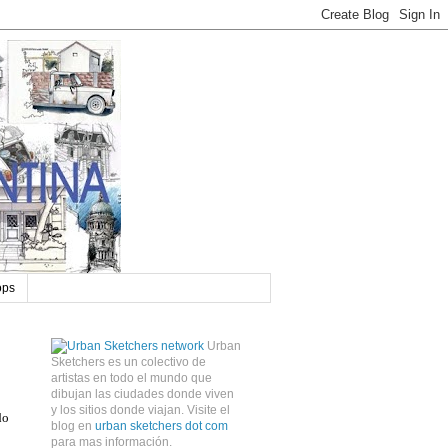
ops
Urban
Sketchers es un colectivo de
artistas en todo el mundo que
dibujan las ciudades donde viven
y los sitios donde viajan. Visite el
o 
blog en
urban sketchers dot com
para mas información.