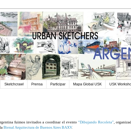
Sketchcrawl
Prensa
Participar
Mapa Global USK
USK Worksh
gentina fuimos invitados a coordinar el evento 
“Dibujando Recoleta”
, organizad
la 
Bienal Arquitectura de Buenos Aires BAXV
.