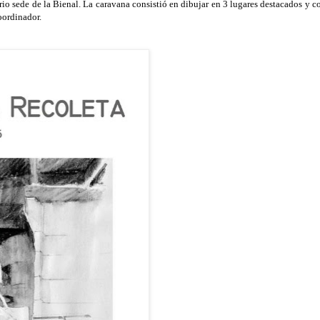
rrio sede de la Bienal. La caravana consistió en dibujar en 3 lugares destacados y co
oordinador.