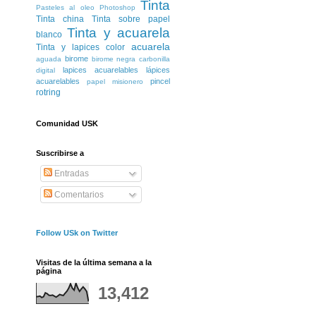
Tinta
Pasteles al oleo
Photoshop
Tinta china
Tinta sobre papel
Tinta y acuarela
blanco
acuarela
Tinta y lapices color
birome
aguada
birome negra
carbonilla
lapices acuarelables
lápices
digital
acuarelables
pincel
papel misionero
rotring
Comunidad USK
Suscribirse a
Entradas
Comentarios
Follow USk on Twitter
Visitas de la última semana a la
página
13,412