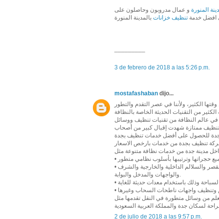
نة المنورة
و عمال مدروبون وحاصلون على
 افضل خدمة
تنظيف خزانات
بالمدينة المنورة
_________
3 de febrero de 2018 a las 5:26 p.m.
mostafashaban
dijo...
قتها الكثير، ولأننا في عصر التقدم والتطور
في عالم النظافة من تقنيات تنظيف ووسائل
 تنظيف ممتازة شهدت إقبال كبير من أصحاب
شركة تنظيف بجدة من خدمات بارخص الاسعار
• تنظيف الفلل والقصور بشكل شمولي فيدخل في العملية التنظيفية جميع أدوار القصر والسلالم الداخلية والخارجية والشرف
والواجهات والمدخل والبوابة.
 العلم من وسائل متطورة في النقل تقدمها مثل
2 de julio de 2018 a las 9:57 p.m.