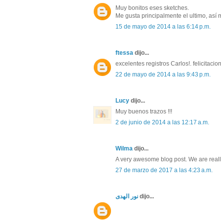
Muy bonitos eses sketches.
Me gusta principalmente el ultimo, así
15 de mayo de 2014 a las 6:14 p.m.
ftessa
dijo...
excelentes registros Carlos!. felicitacio
22 de mayo de 2014 a las 9:43 p.m.
Lucy
dijo...
Muy buenos trazos !!!
2 de junio de 2014 a las 12:17 a.m.
Wilma
dijo...
A very awesome blog post. We are real
27 de marzo de 2017 a las 4:23 a.m.
نور الهدى
dijo...