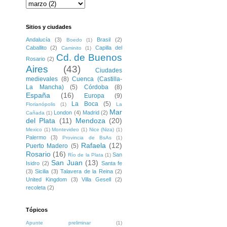
Sitios y ciudades
Andalucía
(3)
Brasil
(2)
Boedo
(1)
Caballito
(2)
Capilla del
Caminito
(1)
Cd. de Buenos
Rosario
(2)
Aires
(43)
Ciudades
medievales
(8)
Cuenca (Castilla-
La Mancha)
(5)
Córdoba
(8)
España
(16)
Europa
(9)
La Boca
(5)
Florianópolis
(1)
La
Mar
London
(4)
Madrid
(2)
Cañada
(1)
del Plata
(11)
Mendoza
(20)
Mexico
(1)
Montevideo
(1)
Nice (Niza)
(1)
Palermo
(3)
Provincia de BsAs
(1)
Rafaela
(12)
Puerto Madero
(5)
Rosario
(16)
San
Río de la Plata
(1)
San Juan
(13)
Isidro
(2)
Santa fe
(3)
Sicilia
(3)
Talavera de la Reina
(2)
United Kingdom
(3)
Villa Gesell
(2)
recoleta
(2)
Tópicos
Apunte preliminar
(1)