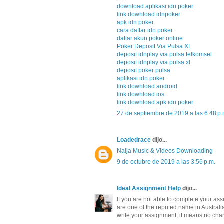
download aplikasi idn poker
link download idnpoker
apk idn poker
cara daftar idn poker
daftar akun poker online
Poker Deposit Via Pulsa XL
deposit idnplay via pulsa telkomsel
deposit idnplay via pulsa xl
deposit poker pulsa
aplikasi idn poker
link download android
link download ios
link download apk idn poker
27 de septiembre de 2019 a las 6:48 p.
Loadedrace
dijo...
Naija Music & Videos Downloading
9 de octubre de 2019 a las 3:56 p.m.
Ideal Assignment Help
dijo...
If you are not able to complete your as
are one of the reputed name in Australia
write your assignment, it means no chan