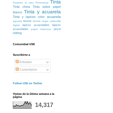
Tinta
Pasteles al oleo
Photoshop
Tinta china
Tinta sobre papel
Tinta y acuarela
blanco
acuarela
Tinta y lapices color
birome
aguada
birome negra
carbonilla
lapices acuarelables
lápices
digital
acuarelables
pincel
papel misionero
rotring
Comunidad USK
Suscribirse a
Entradas
Comentarios
Follow USk on Twitter
Visitas de la última semana a la
página
14,317