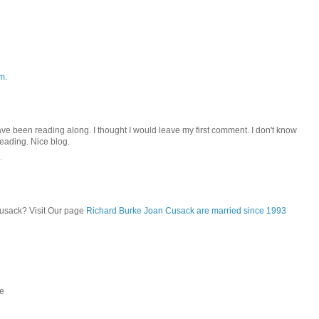
m.
ve been reading along. I thought I would leave my first comment. I don't know
reading. Nice blog.
.
usack? Visit Our page
Richard Burke Joan Cusack are married since 1993
le