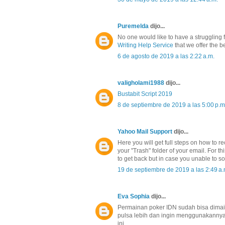
Puremelda
dijo...
No one would like to have a struggling f
Writing Help Service
that we offer the b
6 de agosto de 2019 a las 2:22 a.m.
valigholami1988
dijo...
Bustabit Script 2019
8 de septiembre de 2019 a las 5:00 p.m
Yahoo Mail Support
dijo...
Here you will get full steps on how to 
your "Trash" folder of your email. For t
to get back but in case you unable to so
19 de septiembre de 2019 a las 2:49 a.
Eva Sophia
dijo...
Permainan poker IDN sudah bisa dima
pulsa lebih dan ingin menggunakannya,
ini.