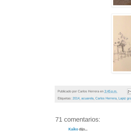
Publicado por
Carlos Herrera
en
3:45 p.m.
Etiquetas:
2014
,
acuarela
,
Carlos Herrera
,
Lapiz gra
71 comentarios:
Kaíko
dijo...