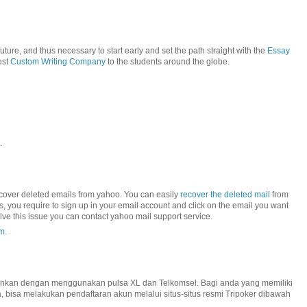
uture, and thus necessary to start early and set the path straight with the
Essay
est
Custom Writing Company
to the students around the globe.
.
recover deleted emails from yahoo. You can easily
recover the deleted mail
from
his, you require to sign up in your email account and click on the email you want
lve this issue you can contact yahoo mail support service.
m.
inkan dengan menggunakan pulsa XL dan Telkomsel. Bagi anda yang memiliki
 bisa melakukan pendaftaran akun melalui situs-situs resmi Tripoker dibawah