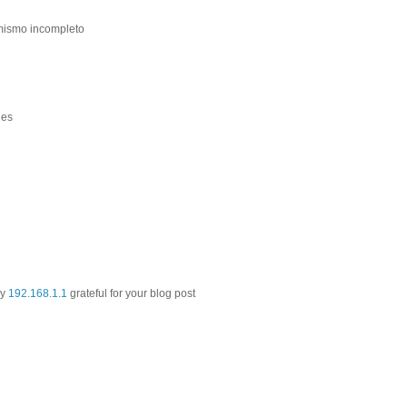
 mismo incompleto
nes
ly
192.168.1.1
grateful for your blog post