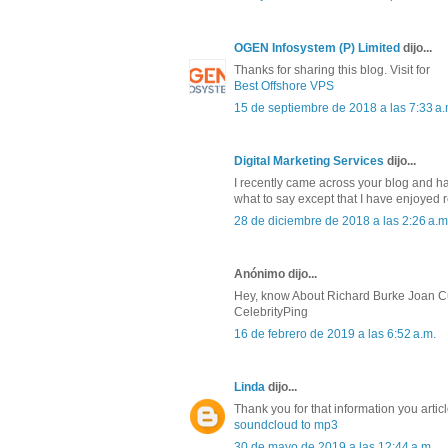
OGEN Infosystem (P) Limited
dijo...
Thanks for sharing this blog. Visit for
Best Offshore VPS
15 de septiembre de 2018 a las 7:33 a.
Digital Marketing Services
dijo...
I recently came across your blog and ha
what to say except that I have enjoyed 
28 de diciembre de 2018 a las 2:26 a.m
Anónimo dijo...
Hey, know About Richard Burke Joan C
CelebrityPing
16 de febrero de 2019 a las 6:52 a.m.
Linda
dijo...
Thank you for that information you artic
soundcloud to mp3
30 de mayo de 2019 a las 12:44 a.m.