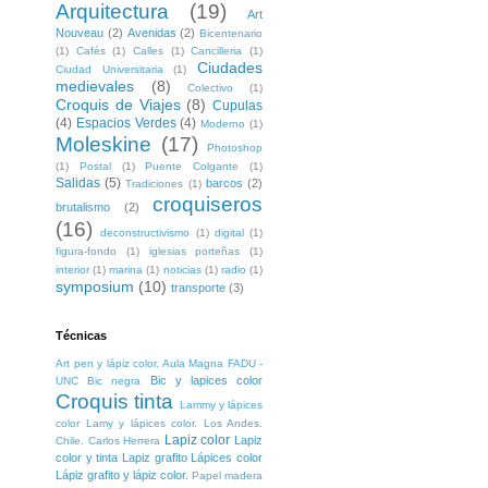
Arquitectura
(19)
Art
Nouveau
(2)
Avenidas
(2)
Bicentenario
(1)
Cafés
(1)
Calles
(1)
Cancilleria
(1)
Ciudades
Ciudad Universitaria
(1)
medievales
(8)
Colectivo
(1)
Croquis de Viajes
(8)
Cupulas
(4)
Espacios Verdes
(4)
Moderno
(1)
Moleskine
(17)
Photoshop
(1)
Postal
(1)
Puente Colgante
(1)
Salidas
(5)
barcos
(2)
Tradiciones
(1)
croquiseros
brutalismo
(2)
(16)
deconstructivismo
(1)
digital
(1)
figura-fondo
(1)
iglesias porteñas
(1)
interior
(1)
marina
(1)
noticias
(1)
radio
(1)
symposium
(10)
transporte
(3)
Técnicas
Art pen y lápiz color. Aula Magna FADU -
Bic y lapices color
UNC
Bic negra
Croquis tinta
Lammy y lápices
color
Lamy y lápices color. Los Andes.
Lapiz color
Lapiz
Chile. Carlos Herrera
color y tinta
Lapiz grafito
Lápices color
Lápiz grafito y lápiz color.
Papel madera