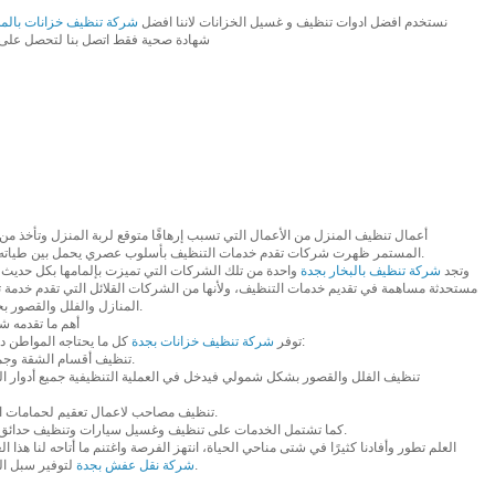
نستخدم افضل ادوات تنظيف و غسيل الخزانات لاننا افضل
شركة تنظيف خزانات بالمدي
شهادة صحية فقط اتصل بنا لتحصل على
أعمال تنظيف المنزل من الأعمال التي تسبب إرهاقًا متوقع لربة المنزل وتأخذ من و
المستمر ظهرت شركات تقدم خدمات التنظيف بأسلوب عصري يحمل بين طياته الكثير من التقنيات الحديثة الخاصة بالنظافة.
وتجد
شركة تنظيف بالبخار بجدة
واحدة من تلك الشركات التي تميزت بإلمامها بكل حديث 
مستحدثة مساهمة في تقديم خدمات التنظيف، ولأنها من الشركات القلائل التي تقدم خدمة
المنازل والفلل والقصور بجدة للحصول على أفضل خدمات تنظيف بجدة.
أهم ما تقدمه 
كل ما يحتاجه المواطن داخل مدينة جدة من خدمات نظافة متنوعة مثل:
توفر
شركة تنظيف خزانات بجدة
• تنظيف أقسام الشقة وجميع حجراتها وترتيبها بأسلوب نظامي متطور.
• تنظيف مصاحب لاعمال تعقيم لحمامات السباحة وذلك باستخدام معدات حديثة للغاية.
• كما تشتمل الخدمات على تنظيف وغسيل سيارات وتنظيف حدائق وتنظيف واجهات ناطحات السحاب وغيرها.
العلم تطور وأفادنا كثيرًا في شتى مناحي الحياة، انتهز الفرصة واغتنم ما أتاحه لنا هذا
لتوفير سبل الراحة لسكان جدة والمملكة العربية السعودية.
شركة نقل عفش بجدة