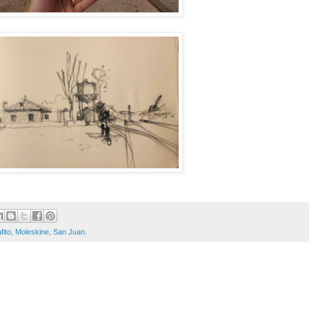
fito
,
Moleskine
,
San Juan.