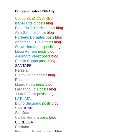
Corresponsales USK-Arg
Cd. de BUENOS AIRES
Isabel Antelo
posts
blog
Eduardo Di Clérico
posts
blog
Alex Sahores
posts
blog
Norberto Dorantes
posts
blog
Adhemar O. Rioja
posts
blog
Oscar Hernández
posts
blog
Lucía Herrero
posts
blog
Alejandro Pérez
posts
blog
Cecilia Coppo
posts
blog
SANTA FE
Rafaela:
Diego Jappert
posts
blog
Rosario:
Mauro Pesci
posts
blog
Fernando Fola
posts
blog
Juan G Facta
posts
blog
LA PLATA
Bruno Sucurado
posts
blog
SAN JUAN
San Juan:
Carlos Herrera
posts
blog
CÓRDOBA
Córdoba:
Fernando Fraenza
posts
blog