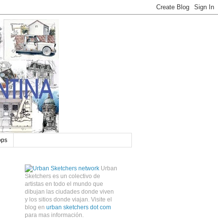
ops
Urban
Sketchers es un colectivo de
artistas en todo el mundo que
dibujan las ciudades donde viven
y los sitios donde viajan. Visite el
blog en
urban sketchers dot com
para mas información.