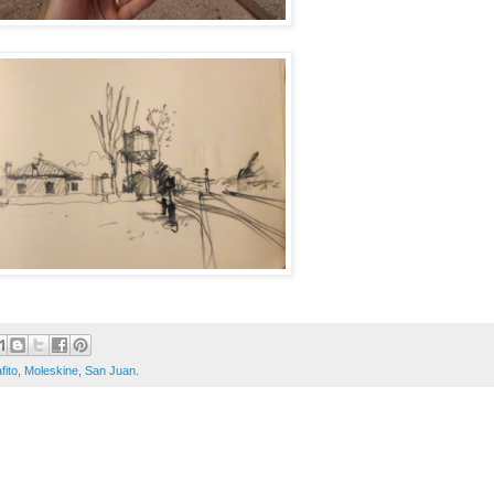
fito
,
Moleskine
,
San Juan.