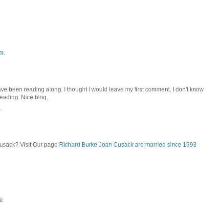
m.
ve been reading along. I thought I would leave my first comment. I don't know
reading. Nice blog.
.
usack? Visit Our page
Richard Burke Joan Cusack are married since 1993
le