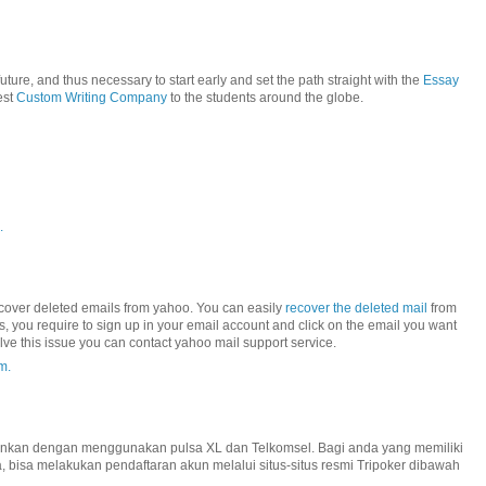
uture, and thus necessary to start early and set the path straight with the
Essay
est
Custom Writing Company
to the students around the globe.
.
recover deleted emails from yahoo. You can easily
recover the deleted mail
from
his, you require to sign up in your email account and click on the email you want
lve this issue you can contact yahoo mail support service.
m.
inkan dengan menggunakan pulsa XL dan Telkomsel. Bagi anda yang memiliki
 bisa melakukan pendaftaran akun melalui situs-situs resmi Tripoker dibawah