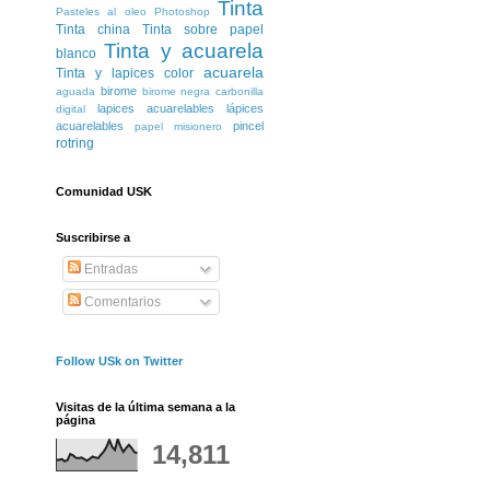
Tinta
Pasteles al oleo
Photoshop
Tinta china
Tinta sobre papel
Tinta y acuarela
blanco
acuarela
Tinta y lapices color
birome
aguada
birome negra
carbonilla
lapices acuarelables
lápices
digital
acuarelables
pincel
papel misionero
rotring
Comunidad USK
Suscribirse a
Entradas
Comentarios
Follow USk on Twitter
Visitas de la última semana a la
página
14,811