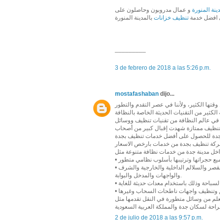
نة المنورة
و عمال مدروبون وحاصلون على
 افضل خدمة
تنظيف خزانات
بالمدينة المنورة
_________
3 de febrero de 2018 a las 5:26 p.m.
mostafashaban
dijo...
قتها الكثير، ولأننا في عصر التقدم والتطور
في عالم النظافة من تقنيات تنظيف ووسائل
 تنظيف ممتازة شهدت إقبال كبير من أصحاب
شركة تنظيف بجدة من خدمات بارخص الاسعار
• تنظيف الفلل والقصور بشكل شمولي فيدخل في العملية التنظيفية جميع أدوار القصر والسلالم الداخلية والخارجية والشرف
والواجهات والمدخل والبوابة.
 العلم من وسائل متطورة في النقل تقدمها مثل
2 de julio de 2018 a las 9:57 p.m.