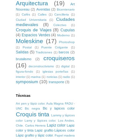
Arquitectura
(19)
Art
Nouveau
(2)
Avenidas
(2)
Bicentenario
(1)
Cafés
(1)
Calles
(1)
Cancilleria
(1)
Ciudades
Ciudad Universitaria
(1)
medievales
(8)
Colectivo
(1)
Croquis de Viajes
(8)
Cupulas
(4)
Espacios Verdes
(4)
Moderno
(1)
Moleskine
(17)
Photoshop
(1)
Postal
(1)
Puente Colgante
(1)
Salidas
(5)
barcos
(2)
Tradiciones
(1)
croquiseros
brutalismo
(2)
(16)
deconstructivismo
(1)
digital
(1)
figura-fondo
(1)
iglesias porteñas
(1)
interior
(1)
marina
(1)
noticias
(1)
radio
(1)
symposium
(10)
transporte
(3)
Técnicas
Art pen y lápiz color. Aula Magna FADU -
Bic y lapices color
UNC
Bic negra
Croquis tinta
Lammy y lápices
color
Lamy y lápices color. Los Andes.
Lapiz color
Lapiz
Chile. Carlos Herrera
color y tinta
Lapiz grafito
Lápices color
Lápiz grafito y lápiz color.
Papel madera