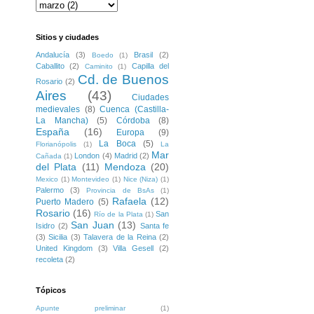
Sitios y ciudades
Andalucía
(3)
Brasil
(2)
Boedo
(1)
Caballito
(2)
Capilla del
Caminito
(1)
Cd. de Buenos
Rosario
(2)
Aires
(43)
Ciudades
medievales
(8)
Cuenca (Castilla-
La Mancha)
(5)
Córdoba
(8)
España
(16)
Europa
(9)
La Boca
(5)
Florianópolis
(1)
La
Mar
London
(4)
Madrid
(2)
Cañada
(1)
del Plata
(11)
Mendoza
(20)
Mexico
(1)
Montevideo
(1)
Nice (Niza)
(1)
Palermo
(3)
Provincia de BsAs
(1)
Rafaela
(12)
Puerto Madero
(5)
Rosario
(16)
San
Río de la Plata
(1)
San Juan
(13)
Isidro
(2)
Santa fe
(3)
Sicilia
(3)
Talavera de la Reina
(2)
United Kingdom
(3)
Villa Gesell
(2)
recoleta
(2)
Tópicos
Apunte preliminar
(1)