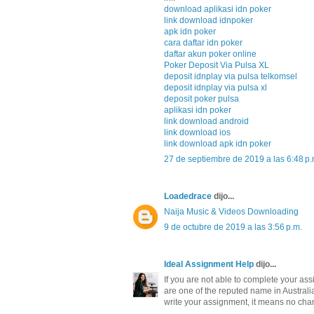
download aplikasi idn poker
link download idnpoker
apk idn poker
cara daftar idn poker
daftar akun poker online
Poker Deposit Via Pulsa XL
deposit idnplay via pulsa telkomsel
deposit idnplay via pulsa xl
deposit poker pulsa
aplikasi idn poker
link download android
link download ios
link download apk idn poker
27 de septiembre de 2019 a las 6:48 p.
Loadedrace
dijo...
Naija Music & Videos Downloading
9 de octubre de 2019 a las 3:56 p.m.
Ideal Assignment Help
dijo...
If you are not able to complete your as
are one of the reputed name in Australia
write your assignment, it means no chan