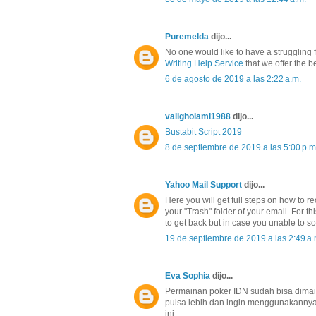
Puremelda
dijo...
No one would like to have a struggling f
Writing Help Service
that we offer the b
6 de agosto de 2019 a las 2:22 a.m.
valigholami1988
dijo...
Bustabit Script 2019
8 de septiembre de 2019 a las 5:00 p.m
Yahoo Mail Support
dijo...
Here you will get full steps on how to 
your "Trash" folder of your email. For t
to get back but in case you unable to so
19 de septiembre de 2019 a las 2:49 a.
Eva Sophia
dijo...
Permainan poker IDN sudah bisa dima
pulsa lebih dan ingin menggunakannya,
ini.