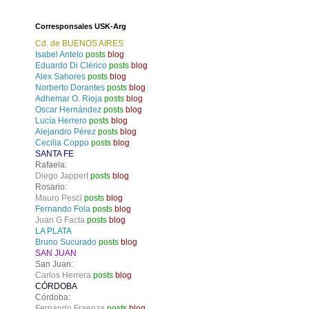
Corresponsales USK-Arg
Cd. de BUENOS AIRES
Isabel Antelo
posts
blog
Eduardo Di Clérico
posts
blog
Alex Sahores
posts
blog
Norberto Dorantes
posts
blog
Adhemar O. Rioja
posts
blog
Oscar Hernández
posts
blog
Lucía Herrero
posts
blog
Alejandro Pérez
posts
blog
Cecilia Coppo
posts
blog
SANTA FE
Rafaela:
Diego Jappert
posts
blog
Rosario:
Mauro Pesci
posts
blog
Fernando Fola
posts
blog
Juan G Facta
posts
blog
LA PLATA
Bruno Sucurado
posts
blog
SAN JUAN
San Juan:
Carlos Herrera
posts
blog
CÓRDOBA
Córdoba:
Fernando Fraenza
posts
blog