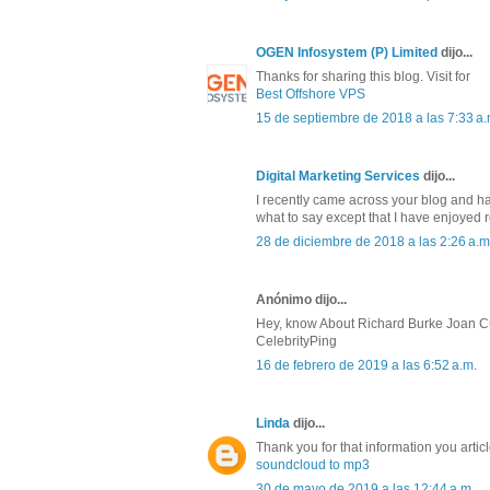
OGEN Infosystem (P) Limited
dijo...
Thanks for sharing this blog. Visit for
Best Offshore VPS
15 de septiembre de 2018 a las 7:33 a.
Digital Marketing Services
dijo...
I recently came across your blog and ha
what to say except that I have enjoyed 
28 de diciembre de 2018 a las 2:26 a.m
Anónimo dijo...
Hey, know About Richard Burke Joan C
CelebrityPing
16 de febrero de 2019 a las 6:52 a.m.
Linda
dijo...
Thank you for that information you artic
soundcloud to mp3
30 de mayo de 2019 a las 12:44 a.m.