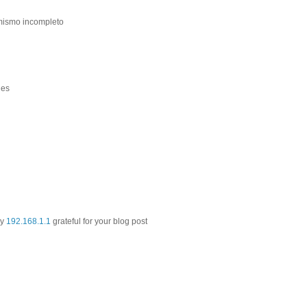
 mismo incompleto
nes
ly
192.168.1.1
grateful for your blog post