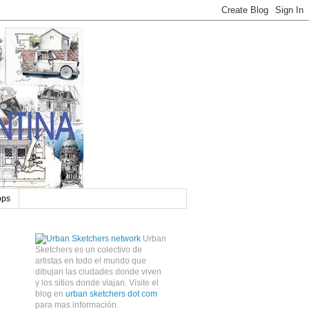
ops
Urban
Sketchers es un colectivo de
artistas en todo el mundo que
dibujan las ciudades donde viven
y los sitios donde viajan. Visite el
blog en
urban sketchers dot com
para mas información.