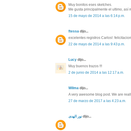
Muy bonitos eses sketches.
Me gusta principalmente el ultimo, así
15 de mayo de 2014 a las 6:14 p.m.
ftessa
dijo...
excelentes registros Carlos!. felicitacio
22 de mayo de 2014 a las 9:43 p.m.
Lucy
dijo...
Muy buenos trazos !!!
2 de junio de 2014 a las 12:17 a.m.
Wilma
dijo...
A very awesome blog post. We are real
27 de marzo de 2017 a las 4:23 a.m.
نور الهدى
dijo...