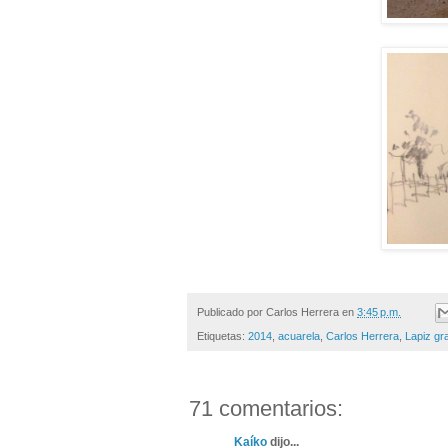
Publicado por
Carlos Herrera
en
3:45 p.m.
Etiquetas:
2014
,
acuarela
,
Carlos Herrera
,
Lapiz gra
71 comentarios:
Kaíko
dijo...