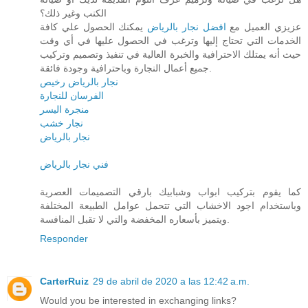
الكنب وغير ذلك؟
عزيزي العميل مع
افضل نجار بالرياض
يمكنك الحصول علي كافة
الخدمات التي تحتاج إليها وترغب في الحصول عليها في أي وقت
حيث أنه يمتلك الاحترافية والخبرة العالية في تنفيذ وتصميم وتركيب
جميع أعمال النجارة وباحترافية وجودة فائقة.
نجار بالرياض رخيص
الفرسان للنجارة
منجرة اليسر
نجار خشب
نجار بالرياض
فني نجار بالرياض
كما يقوم بتركيب ابواب وشبابيك بارقي التصميمات العصرية
وباستخدام اجود الاخشاب التي تتحمل عوامل الطبيعة المختلفة
ويتميز بأسعاره المخفضة والتي لا تقبل المنافسة.
Responder
CarterRuiz
29 de abril de 2020 a las 12:42 a.m.
Would you be interested in exchanging links?