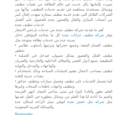
تميزت بإلمامها بكل حديث في عالم النظافة من تقنيات تنظيف
ووسائل مستحدثة مساهمة في تقديم خدمات التنظيف، ولأنها من
الشركات القلائل التي تقدم خدمة تنظيف ممتازة شهدت إقبال كبير
من أصحاب المنازل والفلل والقصور بجدة للحصول على أفضل
خدمات تنظيف بجدة.
أهم ما تقدمه شركة تنظيف بجدة من خدمات بارخص الاسعار
توفر
شركة تنظيف خزانات بجدة
كل ما يحتاجه المواطن داخل
مدينة جدة من خدمات نظافة متنوعة مثل:
• تنظيف أقسام الشقة وجميع حجراتها وترتيبها بأسلوب نظامي
متطور.
• تنظيف الفلل والقصور بشكل شمولي فيدخل في العملية
التنظيفية جميع أدوار القصر والسلالم الداخلية والخارجية والشرف
والواجهات والمدخل والبوابة.
• تنظيف مصاحب لاعمال تعقيم لحمامات السباحة وذلك باستخدام
معدات حديثة للغاية.
• كما تشتمل الخدمات على تنظيف وغسيل سيارات وتنظيف حدائق
وتنظيف واجهات ناطحات السحاب وغيرها.
العلم تطور وأفادنا كثيرًا في شتى مناحي الحياة، انتهز الفرصة
واغتنم ما أتاحه لنا هذا العلم من وسائل متطورة في النقل تقدمها
مثل
شركة نقل عفش بجدة
لتوفير سبل الراحة لسكان جدة
والمملكة العربية السعودية.
Responder