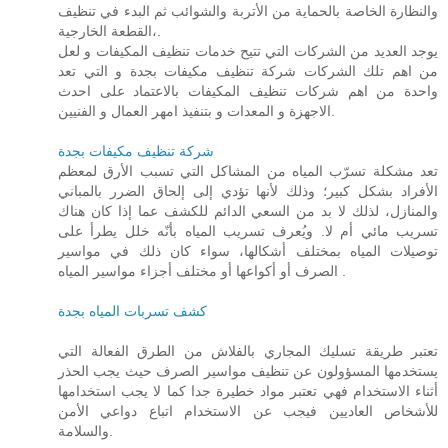
والنظارة الخاصة بالحماية من الأتربة والشوائب ثم البدء في تنظيف
القطعة الخارجية،.
يوجد العديد من الشركات التي تتيح خدمات تنظيف المكيفات و لعل
من اهم تلك الشركات شركة تنظيف مكيفات بجدة و التي تعد
واحدة من اهم شركات تنظيف المكيفات بالاعتماد على احدث
الاجهزة و المعدات و بتنفيذ امهر العمال و الفنيين.
شركة تنظيف مكيفات بجدة
تعد مشكلة تسرّب المياه من المشاكل التي تسبب الأرق لمعظم
الأفراد بشكل كبير؛ وذلك لأنها تؤدي إلى إلحاق الضرر بالمباني
والمنازل، لذلك لا بد من السعي الدائم للكشف عما إذا كان هناك
تسريب مائي أم لا. ويُعرف تسريب المياه بأنّه خلل يطرأ على
توصيلات المياه بمختلف أشكالها، سواء كان ذلك في مواسير
الصرف أو أكواعها أو مختلف أجزاء مواسير المياه .
كشف تسربات المياه بجدة
تعتبر طريقة تسليك المجاري بالفلاش من الطرق الفعالة التي
يستخدمها المسؤولون عن تنظيف مواسير الصرف حيث يجب الحذر
أثناء الاستخدام فهي تعتبر مواد خطيرة جدا كما لا يجب استخدامها
للأشخاص العاديين فيجب عن الاستخدام اتباع دواعي الأمن
والسلامة.