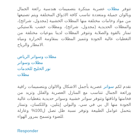
تتوفر
مظلات
عصرية مبتكرة بتصميمات هندسية رائعة الجمال
وبالوان جميلة ومتعددة تناسب كافة الاذواق المختلفة ويتم تصنيعها
من مواد وخامات مختلفة منها المظلات الخشبية (مجدول، شرائح)،
والمظلات الحديدية (مجدول، شرائح)، ومظلات خشب بلاستيكي
تمتاز بالقوة والصلابة وتتوفر المظلات لدينا بنوعيات مختلفة من
التغطيات عالية الجودة وتتميز المظلات بمقاومة الحرارة ومياه
الامطار والرياح.
مظلات وسواتر الرياض
مظلات وسواتر
نور الخليج للخدمات
مظلات
نقدم لكم
سواتر
عصرية بأجمل الاشكال والالوان وبتصميمات راقية
ورائعة الجمال تتناسب مع المنازل العصرية والفلل وتزيد من
فخامتها واناقتها وتتوفر سواتر خشبية وسواتر حديدية بتغطيات عالية
الجودة منها ال بي في سي، والبولي إيثلين، واللكسان، وتمتاز
بتحمل عوامل الطبيعة وتوفر نسبة ظل تصل ل100% وعازلة
للضوء وتسمح بمرور الهواء.
Responder