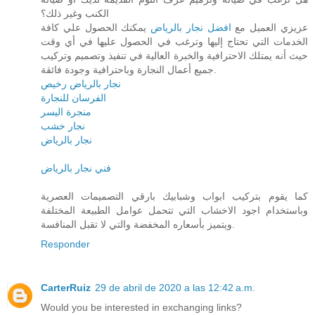
الكنب وغير ذلك؟
عزيزي العميل مع
افضل نجار بالرياض
يمكنك الحصول علي كافة
الخدمات التي تحتاج إليها وترغب في الحصول عليها في أي وقت
حيث أنه يمتلك الاحترافية والخبرة العالية في تنفيذ وتصميم وتركيب
جميع أعمال النجارة وباحترافية وجودة فائقة.
نجار بالرياض رخيص
الفرسان للنجارة
منجرة اليسر
نجار خشب
نجار بالرياض
فني نجار بالرياض
كما يقوم بتركيب ابواب وشبابيك بارقي التصميمات العصرية
وباستخدام اجود الاخشاب التي تتحمل عوامل الطبيعة المختلفة
ويتميز بأسعاره المخفضة والتي لا تقبل المنافسة.
Responder
CarterRuiz
29 de abril de 2020 a las 12:42 a.m.
Would you be interested in exchanging links?