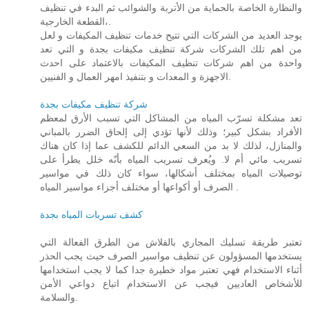
والنظارة الخاصة بالحماية من الأتربة والشوائب ثم البدء في تنظيف
القطعة الخارجية،.
يوجد العديد من الشركات التي تتيح خدمات تنظيف المكيفات و لعل
من اهم تلك الشركات شركة تنظيف مكيفات بجدة و التي تعد
واحدة من اهم شركات تنظيف المكيفات بالاعتماد على احدث
الاجهزة و المعدات و بتنفيذ امهر العمال و الفنيين.
شركة تنظيف مكيفات بجدة
تعد مشكلة تسرّب المياه من المشاكل التي تسبب الأرق لمعظم
الأفراد بشكل كبير؛ وذلك لأنها تؤدي إلى إلحاق الضرر بالمباني
والمنازل، لذلك لا بد من السعي الدائم للكشف عما إذا كان هناك
تسريب مائي أم لا. ويُعرف تسريب المياه بأنّه خلل يطرأ على
توصيلات المياه بمختلف أشكالها، سواء كان ذلك في مواسير
الصرف أو أكواعها أو مختلف أجزاء مواسير المياه .
كشف تسربات المياه بجدة
تعتبر طريقة تسليك المجاري بالفلاش من الطرق الفعالة التي
يستخدمها المسؤولون عن تنظيف مواسير الصرف حيث يجب الحذر
أثناء الاستخدام فهي تعتبر مواد خطيرة جدا كما لا يجب استخدامها
للأشخاص العاديين فيجب عن الاستخدام اتباع دواعي الأمن
والسلامة.