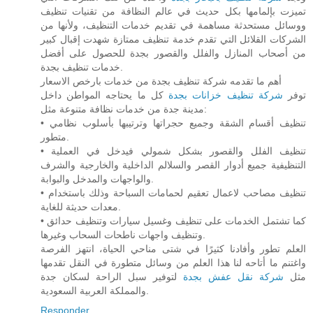
تميزت بإلمامها بكل حديث في عالم النظافة من تقنيات تنظيف
ووسائل مستحدثة مساهمة في تقديم خدمات التنظيف، ولأنها من
الشركات القلائل التي تقدم خدمة تنظيف ممتازة شهدت إقبال كبير
من أصحاب المنازل والفلل والقصور بجدة للحصول على أفضل
خدمات تنظيف بجدة.
أهم ما تقدمه شركة تنظيف بجدة من خدمات بارخص الاسعار
توفر
شركة تنظيف خزانات بجدة
كل ما يحتاجه المواطن داخل
مدينة جدة من خدمات نظافة متنوعة مثل:
• تنظيف أقسام الشقة وجميع حجراتها وترتيبها بأسلوب نظامي
متطور.
• تنظيف الفلل والقصور بشكل شمولي فيدخل في العملية
التنظيفية جميع أدوار القصر والسلالم الداخلية والخارجية والشرف
والواجهات والمدخل والبوابة.
• تنظيف مصاحب لاعمال تعقيم لحمامات السباحة وذلك باستخدام
معدات حديثة للغاية.
• كما تشتمل الخدمات على تنظيف وغسيل سيارات وتنظيف حدائق
وتنظيف واجهات ناطحات السحاب وغيرها.
العلم تطور وأفادنا كثيرًا في شتى مناحي الحياة، انتهز الفرصة
واغتنم ما أتاحه لنا هذا العلم من وسائل متطورة في النقل تقدمها
مثل
شركة نقل عفش بجدة
لتوفير سبل الراحة لسكان جدة
والمملكة العربية السعودية.
Responder