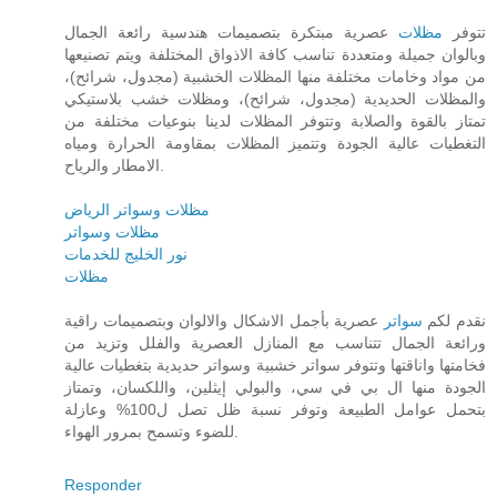
تتوفر
مظلات
عصرية مبتكرة بتصميمات هندسية رائعة الجمال
وبالوان جميلة ومتعددة تناسب كافة الاذواق المختلفة ويتم تصنيعها
من مواد وخامات مختلفة منها المظلات الخشبية (مجدول، شرائح)،
والمظلات الحديدية (مجدول، شرائح)، ومظلات خشب بلاستيكي
تمتاز بالقوة والصلابة وتتوفر المظلات لدينا بنوعيات مختلفة من
التغطيات عالية الجودة وتتميز المظلات بمقاومة الحرارة ومياه
الامطار والرياح.
مظلات وسواتر الرياض
مظلات وسواتر
نور الخليج للخدمات
مظلات
نقدم لكم
سواتر
عصرية بأجمل الاشكال والالوان وبتصميمات راقية
ورائعة الجمال تتناسب مع المنازل العصرية والفلل وتزيد من
فخامتها واناقتها وتتوفر سواتر خشبية وسواتر حديدية بتغطيات عالية
الجودة منها ال بي في سي، والبولي إيثلين، واللكسان، وتمتاز
بتحمل عوامل الطبيعة وتوفر نسبة ظل تصل ل100% وعازلة
للضوء وتسمح بمرور الهواء.
Responder