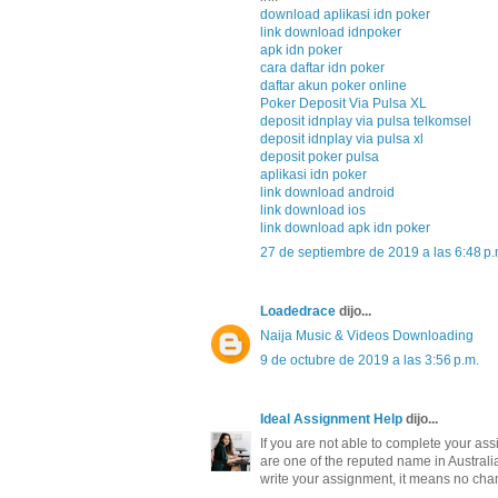
download aplikasi idn poker
link download idnpoker
apk idn poker
cara daftar idn poker
daftar akun poker online
Poker Deposit Via Pulsa XL
deposit idnplay via pulsa telkomsel
deposit idnplay via pulsa xl
deposit poker pulsa
aplikasi idn poker
link download android
link download ios
link download apk idn poker
27 de septiembre de 2019 a las 6:48 p.
Loadedrace
dijo...
Naija Music & Videos Downloading
9 de octubre de 2019 a las 3:56 p.m.
Ideal Assignment Help
dijo...
If you are not able to complete your as
are one of the reputed name in Australia
write your assignment, it means no chan