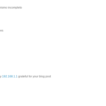
 mismo incompleto
nes
ly
192.168.1.1
grateful for your blog post