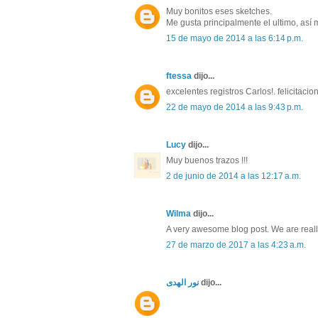
Muy bonitos eses sketches.
Me gusta principalmente el ultimo, así
15 de mayo de 2014 a las 6:14 p.m.
ftessa
dijo...
excelentes registros Carlos!. felicitacio
22 de mayo de 2014 a las 9:43 p.m.
Lucy
dijo...
Muy buenos trazos !!!
2 de junio de 2014 a las 12:17 a.m.
Wilma
dijo...
A very awesome blog post. We are real
27 de marzo de 2017 a las 4:23 a.m.
نور الهدى
dijo...