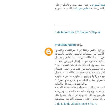
نة المنورة
و عمال مدروبون وحاصلون على
 افضل خدمة
تنظيف خزانات
بالمدينة المنورة
_________
3 de febrero de 2018 a las 5:26 p.m.
mostafashaban
dijo...
قتها الكثير، ولأننا في عصر التقدم والتطور
في عالم النظافة من تقنيات تنظيف ووسائل
 تنظيف ممتازة شهدت إقبال كبير من أصحاب
شركة تنظيف بجدة من خدمات بارخص الاسعار
• تنظيف الفلل والقصور بشكل شمولي فيدخل في العملية التنظيفية جميع أدوار القصر والسلالم الداخلية والخارجية والشرف
والواجهات والمدخل والبوابة.
 العلم من وسائل متطورة في النقل تقدمها مثل
2 de julio de 2018 a las 9:57 p.m.