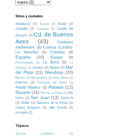
Sitios y ciudades
Andalucía
(3)
Brasil
(2)
Boedo
(1)
Caballito
(2)
Capilla del
Caminito
(1)
Cd. de Buenos
Rosario
(2)
Aires
(43)
Ciudades
medievales
(8)
Cuenca (Castilla-
La Mancha)
(5)
Córdoba
(8)
España
(16)
Europa
(9)
La Boca
(5)
Florianópolis
(1)
La
Mar
London
(4)
Madrid
(2)
Cañada
(1)
del Plata
(11)
Mendoza
(20)
Mexico
(1)
Montevideo
(1)
Nice (Niza)
(1)
Palermo
(3)
Provincia de BsAs
(1)
Rafaela
(12)
Puerto Madero
(5)
Rosario
(16)
San
Río de la Plata
(1)
San Juan
(13)
Isidro
(2)
Santa fe
(3)
Sicilia
(3)
Talavera de la Reina
(2)
United Kingdom
(3)
Villa Gesell
(2)
recoleta
(2)
Tópicos
Apunte preliminar
(1)