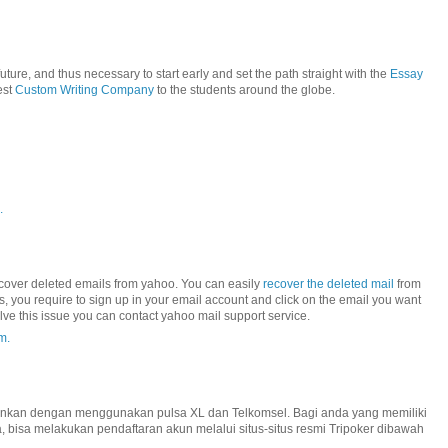
uture, and thus necessary to start early and set the path straight with the
Essay
est
Custom Writing Company
to the students around the globe.
.
recover deleted emails from yahoo. You can easily
recover the deleted mail
from
his, you require to sign up in your email account and click on the email you want
lve this issue you can contact yahoo mail support service.
m.
inkan dengan menggunakan pulsa XL dan Telkomsel. Bagi anda yang memiliki
 bisa melakukan pendaftaran akun melalui situs-situs resmi Tripoker dibawah