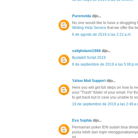
Puremelda
dijo...
No one would like to have a struggling f
Writing Help Service
that we offer the b
6 de agosto de 2019 a las 2:22 a.m.
valigholami1988
dijo...
Bustabit Script 2019
8 de septiembre de 2019 a las 5:00 p.m
Yahoo Mail Support
dijo...
Here you will get full steps on how to 
your "Trash" folder of your email. For t
to get back but in case you unable to so
19 de septiembre de 2019 a las 2:49 a.
Eva Sophia
dijo...
Permainan poker IDN sudah bisa dima
pulsa lebih dan ingin menggunakannya,
ini.