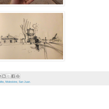
fito
,
Moleskine
,
San Juan.