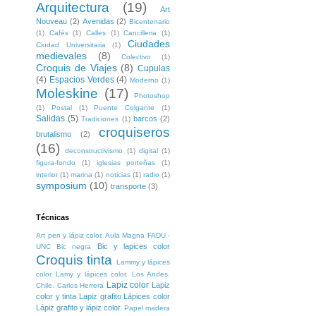
Arquitectura
(19)
Art
Nouveau
(2)
Avenidas
(2)
Bicentenario
(1)
Cafés
(1)
Calles
(1)
Cancilleria
(1)
Ciudades
Ciudad Universitaria
(1)
medievales
(8)
Colectivo
(1)
Croquis de Viajes
(8)
Cupulas
(4)
Espacios Verdes
(4)
Moderno
(1)
Moleskine
(17)
Photoshop
(1)
Postal
(1)
Puente Colgante
(1)
Salidas
(5)
barcos
(2)
Tradiciones
(1)
croquiseros
brutalismo
(2)
(16)
deconstructivismo
(1)
digital
(1)
figura-fondo
(1)
iglesias porteñas
(1)
interior
(1)
marina
(1)
noticias
(1)
radio
(1)
symposium
(10)
transporte
(3)
Técnicas
Art pen y lápiz color. Aula Magna FADU -
Bic y lapices color
UNC
Bic negra
Croquis tinta
Lammy y lápices
color
Lamy y lápices color. Los Andes.
Lapiz color
Lapiz
Chile. Carlos Herrera
color y tinta
Lapiz grafito
Lápices color
Lápiz grafito y lápiz color.
Papel madera