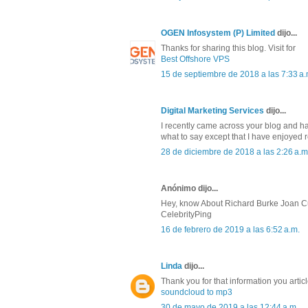
OGEN Infosystem (P) Limited
dijo...
Thanks for sharing this blog. Visit for
Best Offshore VPS
15 de septiembre de 2018 a las 7:33 a.
Digital Marketing Services
dijo...
I recently came across your blog and ha
what to say except that I have enjoyed 
28 de diciembre de 2018 a las 2:26 a.m
Anónimo dijo...
Hey, know About Richard Burke Joan C
CelebrityPing
16 de febrero de 2019 a las 6:52 a.m.
Linda
dijo...
Thank you for that information you artic
soundcloud to mp3
30 de mayo de 2019 a las 12:44 a.m.