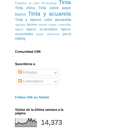
Tinta
Pasteles al oleo
Photoshop
Tinta china
Tinta sobre papel
Tinta y acuarela
blanco
acuarela
Tinta y lapices color
birome
aguada
birome negra
carbonilla
lapices acuarelables
lápices
digital
acuarelables
pincel
papel misionero
rotring
Comunidad USK
Suscribirse a
Entradas
Comentarios
Follow USk on Twitter
Visitas de la última semana a la
página
14,373