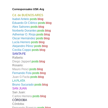
Corresponsales USK-Arg
Cd. de BUENOS AIRES
Isabel Antelo
posts
blog
Eduardo Di Clérico
posts
blog
Alex Sahores
posts
blog
Norberto Dorantes
posts
blog
Adhemar O. Rioja
posts
blog
Oscar Hernández
posts
blog
Lucía Herrero
posts
blog
Alejandro Pérez
posts
blog
Cecilia Coppo
posts
blog
SANTA FE
Rafaela:
Diego Jappert
posts
blog
Rosario:
Mauro Pesci
posts
blog
Fernando Fola
posts
blog
Juan G Facta
posts
blog
LA PLATA
Bruno Sucurado
posts
blog
SAN JUAN
San Juan:
Carlos Herrera
posts
blog
CÓRDOBA
Córdoba:
Fernando Fraenza
posts
blog