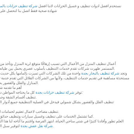
نستخدم افضل ادوات تنظيف و غسيل الخزانات لاننا افضل
شركة تنظيف خزانات بالمدي
شهادة صحية فقط اتصل بنا لتحصل على
أعمال تنظيف المنزل من الأعمال التي تسبب إرهاقًا متوقع لربة المنزل وتأخذ من و
المستمر ظهرت شركات تقدم خدمات التنظيف بأسلوب عصري يحمل بين طياته الكثير من التقنيات الحديثة الخاصة بالنظافة.
وتجد
شركة تنظيف بالبخار بجدة
واحدة من تلك الشركات التي تميزت بإلمامها بكل حديث 
مستحدثة مساهمة في تقديم خدمات التنظيف، ولأنها من الشركات القلائل التي تقدم خدمة
المنازل والفلل والقصور بجدة للحصول على أفضل خدمات تنظيف بجدة.
أهم ما تقدمه 
كل ما يحتاجه المواطن داخل مدينة جدة من خدمات نظافة متنوعة مثل:
توفر
شركة تنظيف خزانات بجدة
• تنظيف أقسام الشقة وجميع حجراتها وترتيبها بأسلوب نظامي متطور.
• تنظيف مصاحب لاعمال تعقيم لحمامات السباحة وذلك باستخدام معدات حديثة للغاية.
• كما تشتمل الخدمات على تنظيف وغسيل سيارات وتنظيف حدائق وتنظيف واجهات ناطحات السحاب وغيرها.
العلم تطور وأفادنا كثيرًا في شتى مناحي الحياة، انتهز الفرصة واغتنم ما أتاحه لنا هذا
لتوفير سبل الراحة لسكان جدة والمملكة العربية السعودية.
شركة نقل عفش بجدة