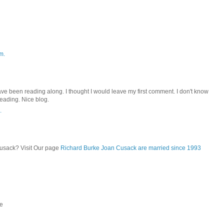
m.
ve been reading along. I thought I would leave my first comment. I don't know
reading. Nice blog.
.
usack? Visit Our page
Richard Burke Joan Cusack are married since 1993
le