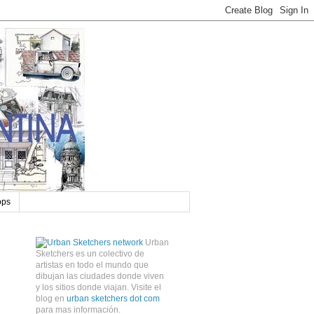
ops
Urban
Sketchers es un colectivo de
artistas en todo el mundo que
dibujan las ciudades donde viven
y los sitios donde viajan. Visite el
blog en
urban sketchers dot com
para mas información.