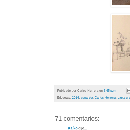
Publicado por
Carlos Herrera
en
3:45 p.m.
Etiquetas:
2014
,
acuarela
,
Carlos Herrera
,
Lapiz gra
71 comentarios:
Kaíko
dijo...