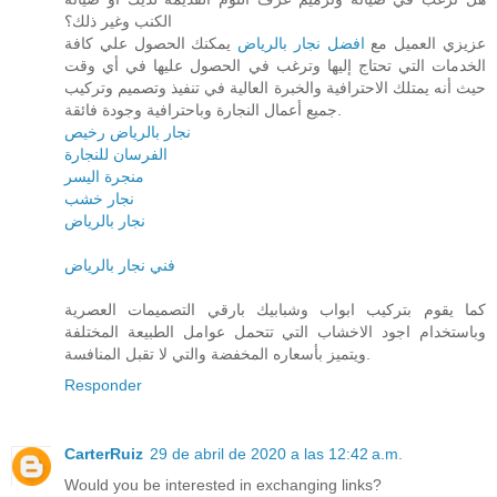
الكنب وغير ذلك؟
عزيزي العميل مع
افضل نجار بالرياض
يمكنك الحصول علي كافة
الخدمات التي تحتاج إليها وترغب في الحصول عليها في أي وقت
حيث أنه يمتلك الاحترافية والخبرة العالية في تنفيذ وتصميم وتركيب
جميع أعمال النجارة وباحترافية وجودة فائقة.
نجار بالرياض رخيص
الفرسان للنجارة
منجرة اليسر
نجار خشب
نجار بالرياض
فني نجار بالرياض
كما يقوم بتركيب ابواب وشبابيك بارقي التصميمات العصرية
وباستخدام اجود الاخشاب التي تتحمل عوامل الطبيعة المختلفة
ويتميز بأسعاره المخفضة والتي لا تقبل المنافسة.
Responder
CarterRuiz
29 de abril de 2020 a las 12:42 a.m.
Would you be interested in exchanging links?