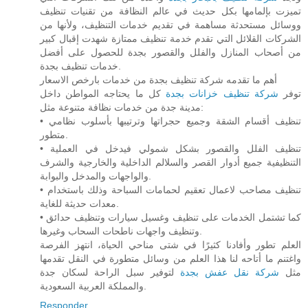
تميزت بإلمامها بكل حديث في عالم النظافة من تقنيات تنظيف
ووسائل مستحدثة مساهمة في تقديم خدمات التنظيف، ولأنها من
الشركات القلائل التي تقدم خدمة تنظيف ممتازة شهدت إقبال كبير
من أصحاب المنازل والفلل والقصور بجدة للحصول على أفضل
خدمات تنظيف بجدة.
أهم ما تقدمه شركة تنظيف بجدة من خدمات بارخص الاسعار
توفر
شركة تنظيف خزانات بجدة
كل ما يحتاجه المواطن داخل
مدينة جدة من خدمات نظافة متنوعة مثل:
• تنظيف أقسام الشقة وجميع حجراتها وترتيبها بأسلوب نظامي
متطور.
• تنظيف الفلل والقصور بشكل شمولي فيدخل في العملية
التنظيفية جميع أدوار القصر والسلالم الداخلية والخارجية والشرف
والواجهات والمدخل والبوابة.
• تنظيف مصاحب لاعمال تعقيم لحمامات السباحة وذلك باستخدام
معدات حديثة للغاية.
• كما تشتمل الخدمات على تنظيف وغسيل سيارات وتنظيف حدائق
وتنظيف واجهات ناطحات السحاب وغيرها.
العلم تطور وأفادنا كثيرًا في شتى مناحي الحياة، انتهز الفرصة
واغتنم ما أتاحه لنا هذا العلم من وسائل متطورة في النقل تقدمها
مثل
شركة نقل عفش بجدة
لتوفير سبل الراحة لسكان جدة
والمملكة العربية السعودية.
Responder