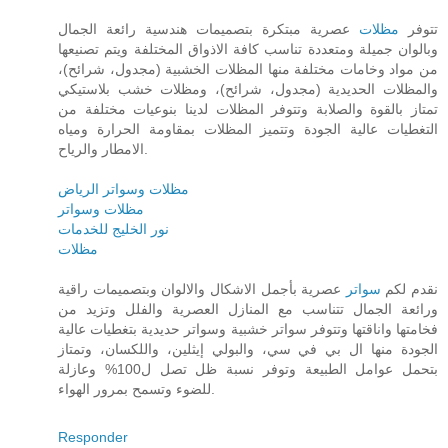
تتوفر
مظلات
عصرية مبتكرة بتصميمات هندسية رائعة الجمال
وبالوان جميلة ومتعددة تناسب كافة الاذواق المختلفة ويتم تصنيعها
من مواد وخامات مختلفة منها المظلات الخشبية (مجدول، شرائح)،
والمظلات الحديدية (مجدول، شرائح)، ومظلات خشب بلاستيكي
تمتاز بالقوة والصلابة وتتوفر المظلات لدينا بنوعيات مختلفة من
التغطيات عالية الجودة وتتميز المظلات بمقاومة الحرارة ومياه
الامطار والرياح.
مظلات وسواتر الرياض
مظلات وسواتر
نور الخليج للخدمات
مظلات
نقدم لكم
سواتر
عصرية بأجمل الاشكال والالوان وبتصميمات راقية
ورائعة الجمال تتناسب مع المنازل العصرية والفلل وتزيد من
فخامتها واناقتها وتتوفر سواتر خشبية وسواتر حديدية بتغطيات عالية
الجودة منها ال بي في سي، والبولي إيثلين، واللكسان، وتمتاز
بتحمل عوامل الطبيعة وتوفر نسبة ظل تصل ل100% وعازلة
للضوء وتسمح بمرور الهواء.
Responder