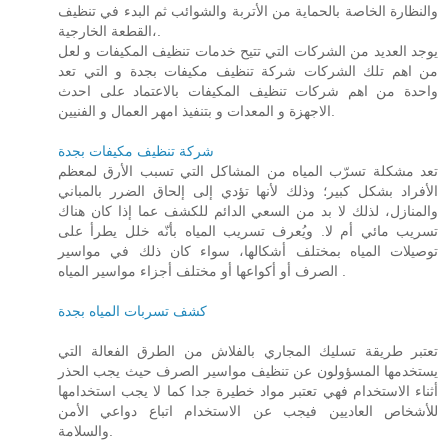
والنظارة الخاصة بالحماية من الأتربة والشوائب ثم البدء في تنظيف
القطعة الخارجية،.
يوجد العديد من الشركات التي تتيح خدمات تنظيف المكيفات و لعل
من اهم تلك الشركات شركة تنظيف مكيفات بجدة و التي تعد
واحدة من اهم شركات تنظيف المكيفات بالاعتماد على احدث
الاجهزة و المعدات و بتنفيذ امهر العمال و الفنيين.
شركة تنظيف مكيفات بجدة
تعد مشكلة تسرّب المياه من المشاكل التي تسبب الأرق لمعظم
الأفراد بشكل كبير؛ وذلك لأنها تؤدي إلى إلحاق الضرر بالمباني
والمنازل، لذلك لا بد من السعي الدائم للكشف عما إذا كان هناك
تسريب مائي أم لا. ويُعرف تسريب المياه بأنّه خلل يطرأ على
توصيلات المياه بمختلف أشكالها، سواء كان ذلك في مواسير
الصرف أو أكواعها أو مختلف أجزاء مواسير المياه .
كشف تسربات المياه بجدة
تعتبر طريقة تسليك المجاري بالفلاش من الطرق الفعالة التي
يستخدمها المسؤولون عن تنظيف مواسير الصرف حيث يجب الحذر
أثناء الاستخدام فهي تعتبر مواد خطيرة جدا كما لا يجب استخدامها
للأشخاص العاديين فيجب عن الاستخدام اتباع دواعي الأمن
والسلامة.