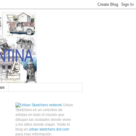
ops
Urban
Sketchers es un colectivo de
artistas en todo el mundo que
dibujan las ciudades donde viven
y los sitios donde viajan. Visite el
blog en
urban sketchers dot com
para mas información.