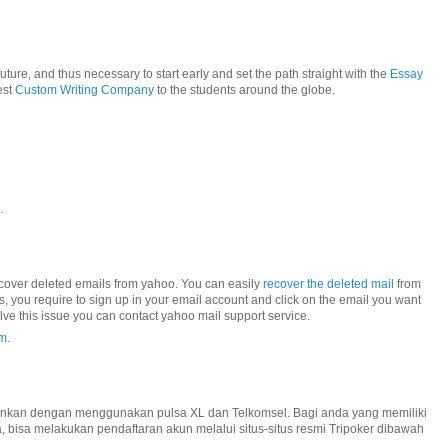
uture, and thus necessary to start early and set the path straight with the
Essay
est
Custom Writing Company
to the students around the globe.
.
recover deleted emails from yahoo. You can easily
recover the deleted mail
from
his, you require to sign up in your email account and click on the email you want
lve this issue you can contact yahoo mail support service.
m.
inkan dengan menggunakan pulsa XL dan Telkomsel. Bagi anda yang memiliki
 bisa melakukan pendaftaran akun melalui situs-situs resmi Tripoker dibawah