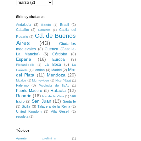
Sitios y ciudades
Andalucía
(3)
Brasil
(2)
Boedo
(1)
Caballito
(2)
Capilla del
Caminito
(1)
Cd. de Buenos
Rosario
(2)
Aires
(43)
Ciudades
medievales
(8)
Cuenca (Castilla-
La Mancha)
(5)
Córdoba
(8)
España
(16)
Europa
(9)
La Boca
(5)
Florianópolis
(1)
La
Mar
London
(4)
Madrid
(2)
Cañada
(1)
del Plata
(11)
Mendoza
(20)
Mexico
(1)
Montevideo
(1)
Nice (Niza)
(1)
Palermo
(3)
Provincia de BsAs
(1)
Rafaela
(12)
Puerto Madero
(5)
Rosario
(16)
San
Río de la Plata
(1)
San Juan
(13)
Isidro
(2)
Santa fe
(3)
Sicilia
(3)
Talavera de la Reina
(2)
United Kingdom
(3)
Villa Gesell
(2)
recoleta
(2)
Tópicos
Apunte preliminar
(1)