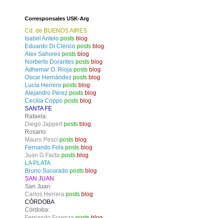
Corresponsales USK-Arg
Cd. de BUENOS AIRES
Isabel Antelo
posts
blog
Eduardo Di Clérico
posts
blog
Alex Sahores
posts
blog
Norberto Dorantes
posts
blog
Adhemar O. Rioja
posts
blog
Oscar Hernández
posts
blog
Lucía Herrero
posts
blog
Alejandro Pérez
posts
blog
Cecilia Coppo
posts
blog
SANTA FE
Rafaela:
Diego Jappert
posts
blog
Rosario:
Mauro Pesci
posts
blog
Fernando Fola
posts
blog
Juan G Facta
posts
blog
LA PLATA
Bruno Sucurado
posts
blog
SAN JUAN
San Juan:
Carlos Herrera
posts
blog
CÓRDOBA
Córdoba:
Fernando Fraenza
posts
blog