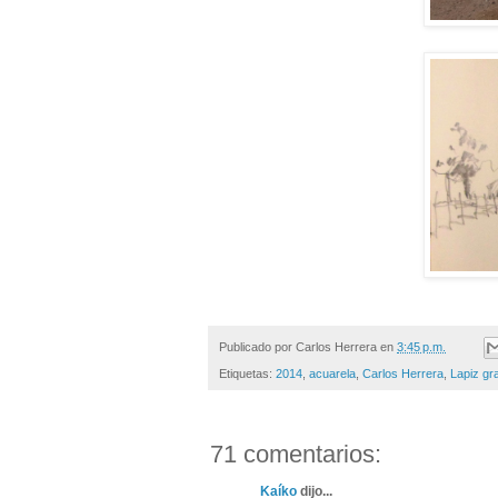
Publicado por
Carlos Herrera
en
3:45 p.m.
Etiquetas:
2014
,
acuarela
,
Carlos Herrera
,
Lapiz gra
71 comentarios:
Kaíko
dijo...