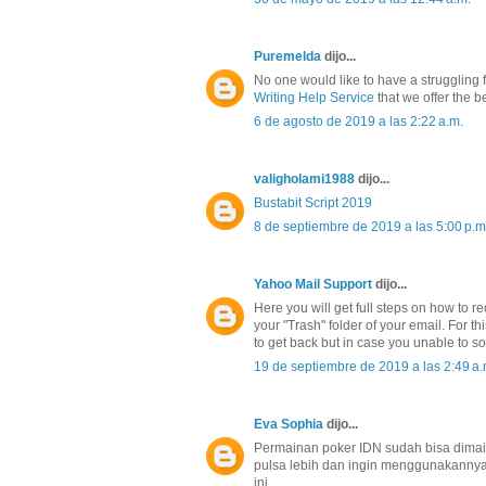
Puremelda
dijo...
No one would like to have a struggling f
Writing Help Service
that we offer the b
6 de agosto de 2019 a las 2:22 a.m.
valigholami1988
dijo...
Bustabit Script 2019
8 de septiembre de 2019 a las 5:00 p.m
Yahoo Mail Support
dijo...
Here you will get full steps on how to 
your "Trash" folder of your email. For t
to get back but in case you unable to so
19 de septiembre de 2019 a las 2:49 a.
Eva Sophia
dijo...
Permainan poker IDN sudah bisa dima
pulsa lebih dan ingin menggunakannya,
ini.