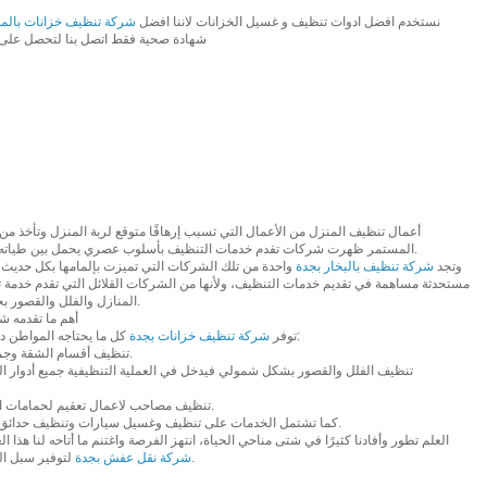
نستخدم افضل ادوات تنظيف و غسيل الخزانات لاننا افضل
شركة تنظيف خزانات بالمدي
شهادة صحية فقط اتصل بنا لتحصل على
أعمال تنظيف المنزل من الأعمال التي تسبب إرهاقًا متوقع لربة المنزل وتأخذ من و
المستمر ظهرت شركات تقدم خدمات التنظيف بأسلوب عصري يحمل بين طياته الكثير من التقنيات الحديثة الخاصة بالنظافة.
وتجد
شركة تنظيف بالبخار بجدة
واحدة من تلك الشركات التي تميزت بإلمامها بكل حديث 
مستحدثة مساهمة في تقديم خدمات التنظيف، ولأنها من الشركات القلائل التي تقدم خدمة
المنازل والفلل والقصور بجدة للحصول على أفضل خدمات تنظيف بجدة.
أهم ما تقدمه 
كل ما يحتاجه المواطن داخل مدينة جدة من خدمات نظافة متنوعة مثل:
توفر
شركة تنظيف خزانات بجدة
• تنظيف أقسام الشقة وجميع حجراتها وترتيبها بأسلوب نظامي متطور.
• تنظيف مصاحب لاعمال تعقيم لحمامات السباحة وذلك باستخدام معدات حديثة للغاية.
• كما تشتمل الخدمات على تنظيف وغسيل سيارات وتنظيف حدائق وتنظيف واجهات ناطحات السحاب وغيرها.
العلم تطور وأفادنا كثيرًا في شتى مناحي الحياة، انتهز الفرصة واغتنم ما أتاحه لنا هذا
لتوفير سبل الراحة لسكان جدة والمملكة العربية السعودية.
شركة نقل عفش بجدة