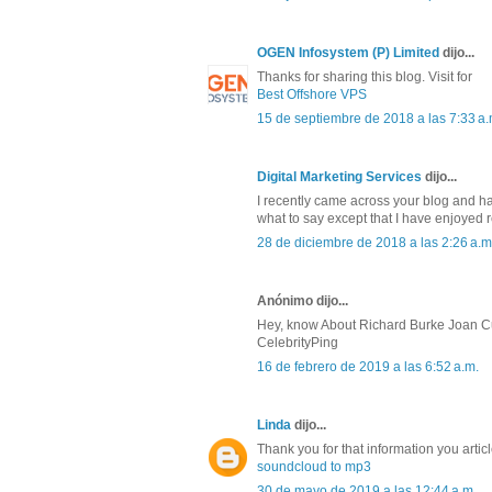
OGEN Infosystem (P) Limited
dijo...
Thanks for sharing this blog. Visit for
Best Offshore VPS
15 de septiembre de 2018 a las 7:33 a.
Digital Marketing Services
dijo...
I recently came across your blog and ha
what to say except that I have enjoyed 
28 de diciembre de 2018 a las 2:26 a.m
Anónimo dijo...
Hey, know About Richard Burke Joan C
CelebrityPing
16 de febrero de 2019 a las 6:52 a.m.
Linda
dijo...
Thank you for that information you artic
soundcloud to mp3
30 de mayo de 2019 a las 12:44 a.m.