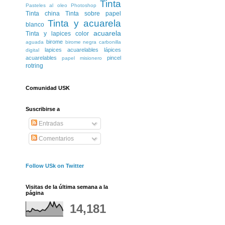
Tinta
Pasteles al oleo
Photoshop
Tinta china
Tinta sobre papel
Tinta y acuarela
blanco
acuarela
Tinta y lapices color
birome
aguada
birome negra
carbonilla
lapices acuarelables
lápices
digital
acuarelables
pincel
papel misionero
rotring
Comunidad USK
Suscribirse a
Entradas
Comentarios
Follow USk on Twitter
Visitas de la última semana a la
página
14,181