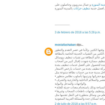
نة المنورة
و عمال مدروبون وحاصلون على
 افضل خدمة
تنظيف خزانات
بالمدينة المنورة
_________
3 de febrero de 2018 a las 5:26 p.m.
mostafashaban
dijo...
قتها الكثير، ولأننا في عصر التقدم والتطور
في عالم النظافة من تقنيات تنظيف ووسائل
 تنظيف ممتازة شهدت إقبال كبير من أصحاب
شركة تنظيف بجدة من خدمات بارخص الاسعار
• تنظيف الفلل والقصور بشكل شمولي فيدخل في العملية التنظيفية جميع أدوار القصر والسلالم الداخلية والخارجية والشرف
والواجهات والمدخل والبوابة.
 العلم من وسائل متطورة في النقل تقدمها مثل
2 de julio de 2018 a las 9:57 p.m.