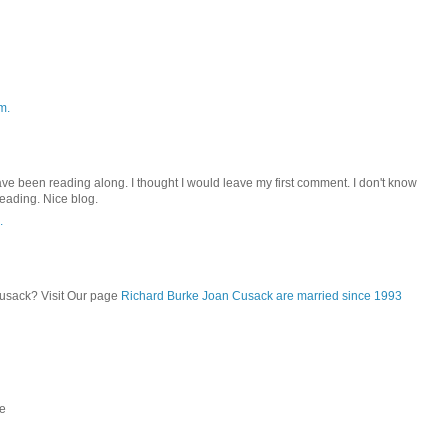
m.
ve been reading along. I thought I would leave my first comment. I don't know
reading. Nice blog.
.
usack? Visit Our page
Richard Burke Joan Cusack are married since 1993
le