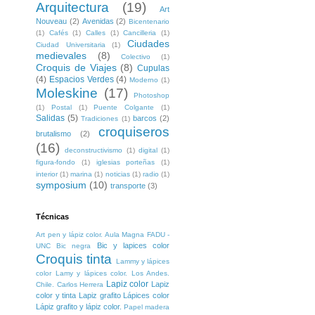
Arquitectura
(19)
Art
Nouveau
(2)
Avenidas
(2)
Bicentenario
(1)
Cafés
(1)
Calles
(1)
Cancilleria
(1)
Ciudades
Ciudad Universitaria
(1)
medievales
(8)
Colectivo
(1)
Croquis de Viajes
(8)
Cupulas
(4)
Espacios Verdes
(4)
Moderno
(1)
Moleskine
(17)
Photoshop
(1)
Postal
(1)
Puente Colgante
(1)
Salidas
(5)
barcos
(2)
Tradiciones
(1)
croquiseros
brutalismo
(2)
(16)
deconstructivismo
(1)
digital
(1)
figura-fondo
(1)
iglesias porteñas
(1)
interior
(1)
marina
(1)
noticias
(1)
radio
(1)
symposium
(10)
transporte
(3)
Técnicas
Art pen y lápiz color. Aula Magna FADU -
Bic y lapices color
UNC
Bic negra
Croquis tinta
Lammy y lápices
color
Lamy y lápices color. Los Andes.
Lapiz color
Lapiz
Chile. Carlos Herrera
color y tinta
Lapiz grafito
Lápices color
Lápiz grafito y lápiz color.
Papel madera