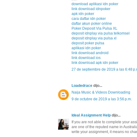
download aplikasi idn poker
link download idnpoker
apk idn poker
cara daftar idn poker
daftar akun poker online
Poker Deposit Via Pulsa XL
deposit idnplay via pulsa telkomsel
deposit idnplay via pulsa xl
deposit poker pulsa
aplikasi idn poker
link download android
link download ios
link download apk idn poker
27 de septiembre de 2019 a las 6:48 p.
Loadedrace
dijo...
Naija Music & Videos Downloading
9 de octubre de 2019 a las 3:56 p.m.
Ideal Assignment Help
dijo...
If you are not able to complete your as
are one of the reputed name in Australia
write your assignment, it means no chan