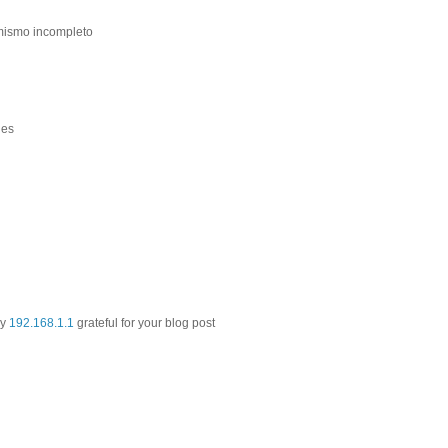
 mismo incompleto
nes
ly
192.168.1.1
grateful for your blog post