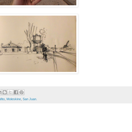
fito
,
Moleskine
,
San Juan.