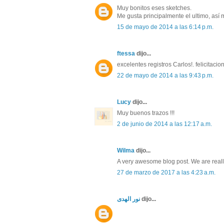
Muy bonitos eses sketches.
Me gusta principalmente el ultimo, así
15 de mayo de 2014 a las 6:14 p.m.
ftessa
dijo...
excelentes registros Carlos!. felicitacio
22 de mayo de 2014 a las 9:43 p.m.
Lucy
dijo...
Muy buenos trazos !!!
2 de junio de 2014 a las 12:17 a.m.
Wilma
dijo...
A very awesome blog post. We are real
27 de marzo de 2017 a las 4:23 a.m.
نور الهدى
dijo...