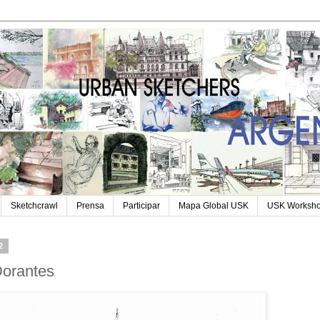
Sketchcrawl
Prensa
Participar
Mapa Global USK
USK Worksh
2
Dorantes