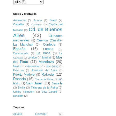
Sitios y ciudades
Andalucía
(3)
Brasil
(2)
Boedo
(1)
Caballito
(2)
Capilla del
Caminito
(1)
Cd. de Buenos
Rosario
(2)
Aires
(43)
Ciudades
medievales
(8)
Cuenca (Castilla-
La Mancha)
(5)
Córdoba
(8)
España
(16)
Europa
(9)
La Boca
(5)
Florianópolis
(1)
La
Mar
London
(4)
Madrid
(2)
Cañada
(1)
del Plata
(11)
Mendoza
(20)
Mexico
(1)
Montevideo
(1)
Nice (Niza)
(1)
Palermo
(3)
Provincia de BsAs
(1)
Rafaela
(12)
Puerto Madero
(5)
Rosario
(16)
San
Río de la Plata
(1)
San Juan
(13)
Isidro
(2)
Santa fe
(3)
Sicilia
(3)
Talavera de la Reina
(2)
United Kingdom
(3)
Villa Gesell
(2)
recoleta
(2)
Tópicos
Apunte preliminar
(1)