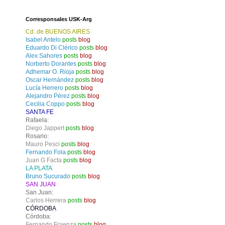
Corresponsales USK-Arg
Cd. de BUENOS AIRES
Isabel Antelo
posts
blog
Eduardo Di Clérico
posts
blog
Alex Sahores
posts
blog
Norberto Dorantes
posts
blog
Adhemar O. Rioja
posts
blog
Oscar Hernández
posts
blog
Lucía Herrero
posts
blog
Alejandro Pérez
posts
blog
Cecilia Coppo
posts
blog
SANTA FE
Rafaela:
Diego Jappert
posts
blog
Rosario:
Mauro Pesci
posts
blog
Fernando Fola
posts
blog
Juan G Facta
posts
blog
LA PLATA
Bruno Sucurado
posts
blog
SAN JUAN
San Juan:
Carlos Herrera
posts
blog
CÓRDOBA
Córdoba:
Fernando Fraenza
posts
blog