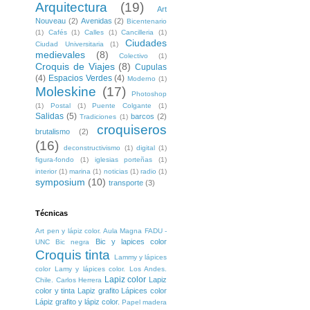
Arquitectura
(19)
Art
Nouveau
(2)
Avenidas
(2)
Bicentenario
(1)
Cafés
(1)
Calles
(1)
Cancilleria
(1)
Ciudades
Ciudad Universitaria
(1)
medievales
(8)
Colectivo
(1)
Croquis de Viajes
(8)
Cupulas
(4)
Espacios Verdes
(4)
Moderno
(1)
Moleskine
(17)
Photoshop
(1)
Postal
(1)
Puente Colgante
(1)
Salidas
(5)
barcos
(2)
Tradiciones
(1)
croquiseros
brutalismo
(2)
(16)
deconstructivismo
(1)
digital
(1)
figura-fondo
(1)
iglesias porteñas
(1)
interior
(1)
marina
(1)
noticias
(1)
radio
(1)
symposium
(10)
transporte
(3)
Técnicas
Art pen y lápiz color. Aula Magna FADU -
Bic y lapices color
UNC
Bic negra
Croquis tinta
Lammy y lápices
color
Lamy y lápices color. Los Andes.
Lapiz color
Lapiz
Chile. Carlos Herrera
color y tinta
Lapiz grafito
Lápices color
Lápiz grafito y lápiz color.
Papel madera