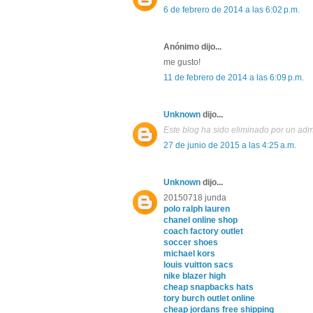
6 de febrero de 2014 a las 6:02 p.m.
Anónimo dijo...
me gusto!
11 de febrero de 2014 a las 6:09 p.m.
Unknown
dijo...
Este blog ha sido eliminado por un adm
27 de junio de 2015 a las 4:25 a.m.
Unknown
dijo...
20150718 junda
polo ralph lauren
chanel online shop
coach factory outlet
soccer shoes
michael kors
louis vuitton sacs
nike blazer high
cheap snapbacks hats
tory burch outlet online
cheap jordans free shipping