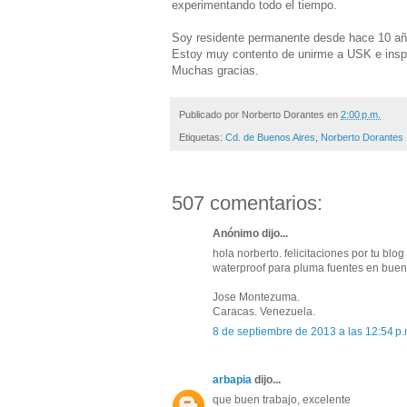
experimentando todo el tiempo.
Soy residente permanente desde hace 10 año
Estoy muy contento de unirme a USK e inspir
Muchas gracias.
Publicado por
Norberto Dorantes
en
2:00 p.m.
Etiquetas:
Cd. de Buenos Aires
,
Norberto Dorantes
507 comentarios:
Anónimo dijo...
hola norberto. felicitaciones por tu blo
waterproof para pluma fuentes en bueno
Jose Montezuma.
Caracas. Venezuela.
8 de septiembre de 2013 a las 12:54 p.
arbapia
dijo...
que buen trabajo, excelente