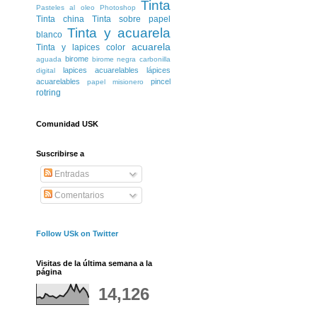
Tinta
Pasteles al oleo
Photoshop
Tinta china
Tinta sobre papel
Tinta y acuarela
blanco
acuarela
Tinta y lapices color
birome
aguada
birome negra
carbonilla
lapices acuarelables
lápices
digital
acuarelables
pincel
papel misionero
rotring
Comunidad USK
Suscribirse a
Entradas
Comentarios
Follow USk on Twitter
Visitas de la última semana a la
página
14,126