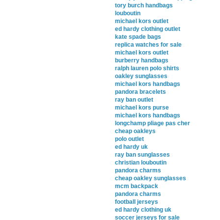
tory burch handbags
louboutin
michael kors outlet
ed hardy clothing outlet
kate spade bags
replica watches for sale
michael kors outlet
burberry handbags
ralph lauren polo shirts
oakley sunglasses
michael kors handbags
pandora bracelets
ray ban outlet
michael kors purse
michael kors handbags
longchamp pliage pas cher
cheap oakleys
polo outlet
ed hardy uk
ray ban sunglasses
christian louboutin
pandora charms
cheap oakley sunglasses
mcm backpack
pandora charms
football jerseys
ed hardy clothing uk
soccer jerseys for sale