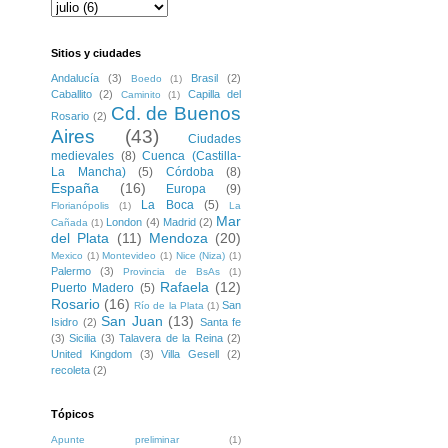
Sitios y ciudades
Andalucía
(3)
Brasil
(2)
Boedo
(1)
Caballito
(2)
Capilla del
Caminito
(1)
Cd. de Buenos
Rosario
(2)
Aires
(43)
Ciudades
medievales
(8)
Cuenca (Castilla-
La Mancha)
(5)
Córdoba
(8)
España
(16)
Europa
(9)
La Boca
(5)
Florianópolis
(1)
La
Mar
London
(4)
Madrid
(2)
Cañada
(1)
del Plata
(11)
Mendoza
(20)
Mexico
(1)
Montevideo
(1)
Nice (Niza)
(1)
Palermo
(3)
Provincia de BsAs
(1)
Rafaela
(12)
Puerto Madero
(5)
Rosario
(16)
San
Río de la Plata
(1)
San Juan
(13)
Isidro
(2)
Santa fe
(3)
Sicilia
(3)
Talavera de la Reina
(2)
United Kingdom
(3)
Villa Gesell
(2)
recoleta
(2)
Tópicos
Apunte preliminar
(1)