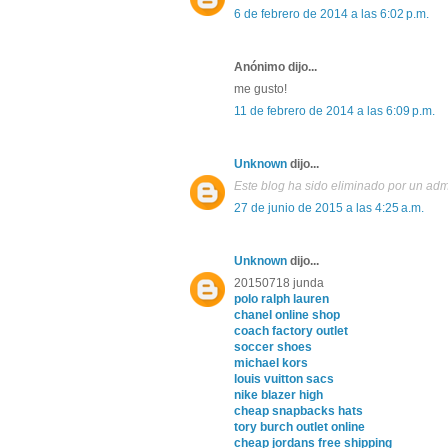
6 de febrero de 2014 a las 6:02 p.m.
Anónimo dijo...
me gusto!
11 de febrero de 2014 a las 6:09 p.m.
Unknown
dijo...
Este blog ha sido eliminado por un adm
27 de junio de 2015 a las 4:25 a.m.
Unknown
dijo...
20150718 junda
polo ralph lauren
chanel online shop
coach factory outlet
soccer shoes
michael kors
louis vuitton sacs
nike blazer high
cheap snapbacks hats
tory burch outlet online
cheap jordans free shipping