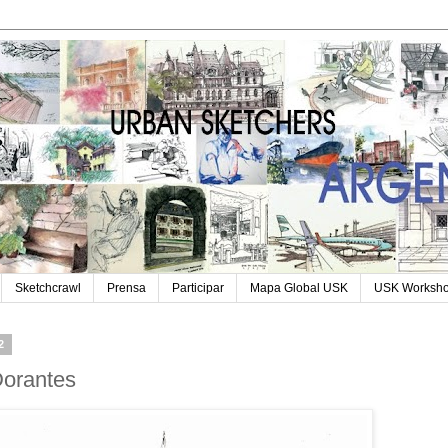
Sketchcrawl
Prensa
Participar
Mapa Global USK
USK Worksh
2
Dorantes