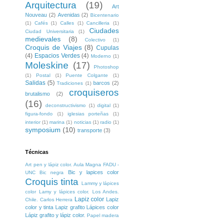
Arquitectura
(19)
Art
Nouveau
(2)
Avenidas
(2)
Bicentenario
(1)
Cafés
(1)
Calles
(1)
Cancilleria
(1)
Ciudades
Ciudad Universitaria
(1)
medievales
(8)
Colectivo
(1)
Croquis de Viajes
(8)
Cupulas
(4)
Espacios Verdes
(4)
Moderno
(1)
Moleskine
(17)
Photoshop
(1)
Postal
(1)
Puente Colgante
(1)
Salidas
(5)
barcos
(2)
Tradiciones
(1)
croquiseros
brutalismo
(2)
(16)
deconstructivismo
(1)
digital
(1)
figura-fondo
(1)
iglesias porteñas
(1)
interior
(1)
marina
(1)
noticias
(1)
radio
(1)
symposium
(10)
transporte
(3)
Técnicas
Art pen y lápiz color. Aula Magna FADU -
Bic y lapices color
UNC
Bic negra
Croquis tinta
Lammy y lápices
color
Lamy y lápices color. Los Andes.
Lapiz color
Lapiz
Chile. Carlos Herrera
color y tinta
Lapiz grafito
Lápices color
Lápiz grafito y lápiz color.
Papel madera