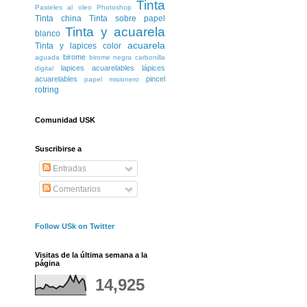
Tinta
Pasteles al oleo
Photoshop
Tinta china
Tinta sobre papel
Tinta y acuarela
blanco
acuarela
Tinta y lapices color
birome
aguada
birome negra
carbonilla
lapices acuarelables
lápices
digital
acuarelables
pincel
papel misionero
rotring
Comunidad USK
Suscribirse a
Entradas
Comentarios
Follow USk on Twitter
Visitas de la última semana a la
página
14,925