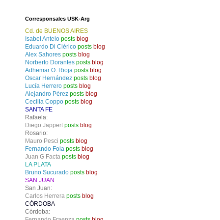
Corresponsales USK-Arg
Cd. de BUENOS AIRES
Isabel Antelo
posts
blog
Eduardo Di Clérico
posts
blog
Alex Sahores
posts
blog
Norberto Dorantes
posts
blog
Adhemar O. Rioja
posts
blog
Oscar Hernández
posts
blog
Lucía Herrero
posts
blog
Alejandro Pérez
posts
blog
Cecilia Coppo
posts
blog
SANTA FE
Rafaela:
Diego Jappert
posts
blog
Rosario:
Mauro Pesci
posts
blog
Fernando Fola
posts
blog
Juan G Facta
posts
blog
LA PLATA
Bruno Sucurado
posts
blog
SAN JUAN
San Juan:
Carlos Herrera
posts
blog
CÓRDOBA
Córdoba:
Fernando Fraenza
posts
blog