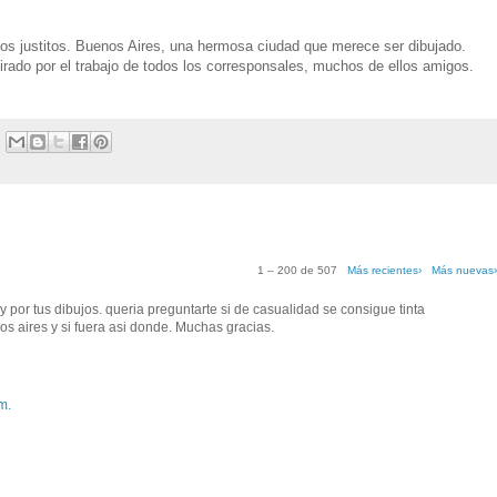
s justitos. Buenos Aires, una hermosa ciudad que merece ser dibujado.
ado por el trabajo de todos los corresponsales, muchos de ellos amigos.
1 – 200 de 507
Más recientes›
Más nuevas
g y por tus dibujos. queria preguntarte si de casualidad se consigue tinta
s aires y si fuera asi donde. Muchas gracias.
m.