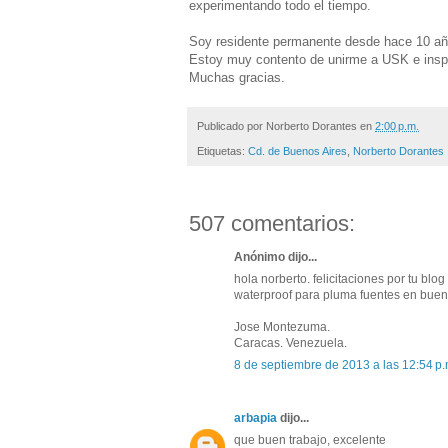
experimentando todo el tiempo.
Soy residente permanente desde hace 10 año
Estoy muy contento de unirme a USK e inspir
Muchas gracias.
Publicado por
Norberto Dorantes
en
2:00 p.m.
Etiquetas:
Cd. de Buenos Aires
,
Norberto Dorantes
507 comentarios:
Anónimo dijo...
hola norberto. felicitaciones por tu blo
waterproof para pluma fuentes en bueno
Jose Montezuma.
Caracas. Venezuela.
8 de septiembre de 2013 a las 12:54 p.
arbapia
dijo...
que buen trabajo, excelente