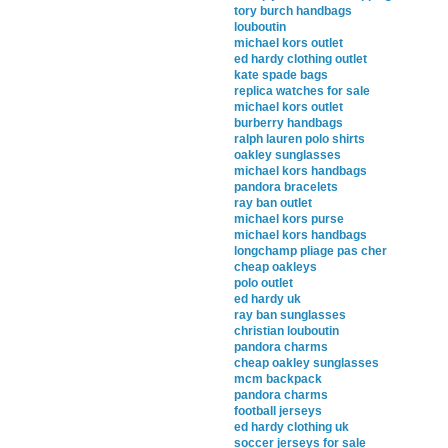
tory burch handbags
louboutin
michael kors outlet
ed hardy clothing outlet
kate spade bags
replica watches for sale
michael kors outlet
burberry handbags
ralph lauren polo shirts
oakley sunglasses
michael kors handbags
pandora bracelets
ray ban outlet
michael kors purse
michael kors handbags
longchamp pliage pas cher
cheap oakleys
polo outlet
ed hardy uk
ray ban sunglasses
christian louboutin
pandora charms
cheap oakley sunglasses
mcm backpack
pandora charms
football jerseys
ed hardy clothing uk
soccer jerseys for sale