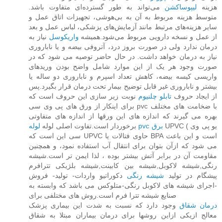
هزینه
لیپوساکشن
می‌تواند به طور گسترده‌ای متفاوت باشد.
متوسط هزینه مربوط به آن به بی‌هوشی، تجهیزات اتاق عمل و
سایر هزینه‌های مرتبط مانند آزمایش‌های پزشکی، لباس عمل و بعد
از عمل و نسخه دارویی مربوط می‌شود.همیشه
واریکوسل
نیاز به
درمان ندارد ولی در صورت بروز درد، آتروفی بیضه و یا ناباروری
نیاز به درمان خواهد داشت. در حال حاضر توصیه می شود که در
صورت وجود هر یک از این موارد شامل واضح بودن وریدهای
واریسی کیسه بیضه، کاهش تعداد اسپرم و ناباروری دو ساله یا
بیشتر و ناباروری غیر قابل توضیح بیمار تحت درمان قرار بگیرد.پس
از ایجاد حروف
تابلو چلنیوم
نوبت زیر سازی این حروف است که
برای اینکار از ورق های پی وی سی pvc با ضخامت های مختلف
بهره می گیرند که اندازه های این ورقها از اندازه های متفاوتی
UPVC ( یو پی وی
لوله pvc برق
برخوردار است.تفاوت اصلی لوله
سی این است که UPVC حاوی فتالات یا BPA است و این باعث
می شود که ازآن بتوان برای انتقال آب استفاده نمود، و همچنین
مقاومت آن در برابر آتش بیشتر بوده ، لذا ایمن تر است.شیشه
رنگی,شیشه لاکوبل,شیشه بین کابینت,شیشه بلژیکی تترافرم
پیشگام در تولید
شیشه رنگی
دکوراتیو واردات- تولید- فروش
-اجرای شیشه های لاکوبل رنگی-متلوکس می باشد که وابسته به
صنایع شیشه تترا فرم است.روش های مختلفی برای
درمان شقاق
وجود دارد که نسبت به شدت این بیماری پزشک
معالج ازیکی ازاین روشها برای درمان بیماران مبتلا به شقاق