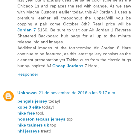
last year but it actually uses the same color scheme as the
Chicago 1s and replaces the red with orange. As we saw
with Mache Customs earlier today, this Air Jordan 1 uses a
premium leather all throughout the upper.Will you be
copping a pair come October 8th? Retail price will be
Jordan 7
$160. Be sure to visit our Air Jordan 1 Reverse
Shattered Backboard hub page for all up to the minute
release info and images.
Additional images of the forthcoming Air Jordan 6 Hare
continue to be featured, as this latest gallery consists as the
cleanest presentation yet.Taking cues from the classic bugs
bunny-inspired AJ
Cheap Jordans
7 Hare,
Responder
Unknown
21 de noviembre de 2016 a las 5:17 a.m.
bengals jersey
today!
kobe 9 elite
today!
nike free
tool.
houston texans jerseys
top
nike trainers uk
top
nhl jerseys
treat!