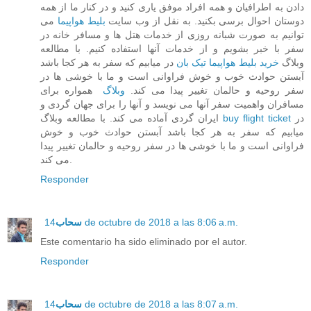
دادن به اطرافیان و همه افراد موفق یاری کنید و در کنار ما از همه
دوستان احوال برسی بکنید. به نقل از وب سایت
بلیط هواپیما
می
توانیم به صورت شبانه روزی از خدمات هتل ها و مسافر خانه در
سفر با خبر بشویم و از خدمات آنها استفاده کنیم. با مطالعه
وبلاگ
خرید بلیط هواپیما تیک بان
در میابیم که سفر به هر کجا باشد
آبستن حوادث خوب و خوش فراوانی است و ما با خوشی ها در
سفر روحیه و حالمان تغییر پیدا می کند.
وبلاگ
همواره برای
مسافران واهمیت سفر آنها می نویسد و آنها را برای جهان گردی و
در
buy flight ticket
ایران گردی آماده می کند. با مطالعه وبلاگ
میابیم که سفر به هر کجا باشد آبستن حوادث خوب و خوش
فراوانی است و ما با خوشی ها در سفر روحیه و حالمان تغییر پیدا
می کند.
Responder
14 de octubre de 2018 a las 8:06 a.m.
سحاب
Este comentario ha sido eliminado por el autor.
Responder
14 de octubre de 2018 a las 8:07 a.m.
سحاب