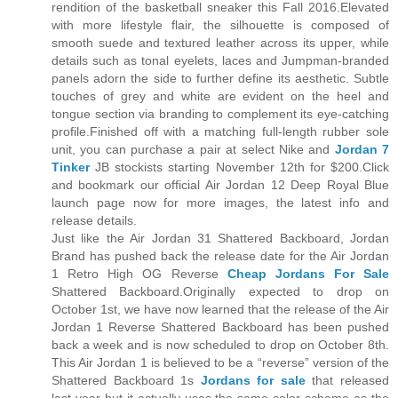
rendition of the basketball sneaker this Fall 2016.Elevated
with more lifestyle flair, the silhouette is composed of
smooth suede and textured leather across its upper, while
details such as tonal eyelets, laces and Jumpman-branded
panels adorn the side to further define its aesthetic. Subtle
touches of grey and white are evident on the heel and
tongue section via branding to complement its eye-catching
profile.Finished off with a matching full-length rubber sole
unit, you can purchase a pair at select Nike and
Jordan 7
Tinker
JB stockists starting November 12th for $200.Click
and bookmark our official Air Jordan 12 Deep Royal Blue
launch page now for more images, the latest info and
release details.
Just like the Air Jordan 31 Shattered Backboard, Jordan
Brand has pushed back the release date for the Air Jordan
1 Retro High OG Reverse
Cheap Jordans For Sale
Shattered Backboard.Originally expected to drop on
October 1st, we have now learned that the release of the Air
Jordan 1 Reverse Shattered Backboard has been pushed
back a week and is now scheduled to drop on October 8th.
This Air Jordan 1 is believed to be a “reverse” version of the
Shattered Backboard 1s
Jordans for sale
that released