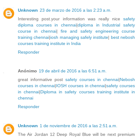
Unknown
23 de marzo de 2016 a las 2:23 a.m.
Interesting post.your information was really nice
safety
diploma courses in chennai
|
diploma in Industrial safety
course in chennai
|
fire and safety engineering course
training chennai
|
iosh managing safely institute
|
best nebosh
courses training institute in India
Responder
Anónimo
19 de abril de 2016 a las 6:51 a.m.
great informative post
safety courses in chennai
|
Nebosh
courses in chennai
|
IOSH courses in chennai
|
safety courses
in chennai
|
Diploma in safety courses training institute in
chennai
Responder
Unknown
1 de noviembre de 2016 a las 2:51 a.m.
The Air Jordan 12 Deep Royal Blue will be next premium