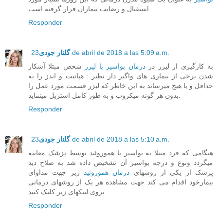
استقبال و رضایت بیماران قرار گرفته است
Responder
23 de abril de 2018 a las 5:09 a.m.
گلنار جودی
به کارگیری از لیزر در
درمان بواسیر با لیزر
شخص مبتلا آشکار
شدن برخی از بیماری های واگیر دار نظیر : هپاتیت و ایدز را به
حداقل و یا هیچ میرساند به این خاطر که لیزر قسمت مورد عمل را
بدون هر گونه میکروب و به طور کامل استریل مینماید.
Responder
23 de abril de 2018 a las 5:10 a.m.
گلنار جودی
هنگامی که فرد مبتلا به بواسیر یا هموروئید توسط پزشک معاینه
میگردد ونوع و درجه بواسیر آن تشخیص داده شد به صلاح دید
پزشک از یکی از روشهای
درمان هموروئید
زیر جهت مداوای
بیمارخود اقدام می کند جهت مشاهده هر یک از روشهای درمانی
بروی لینکهای زیر کلیک کنید.
Responder