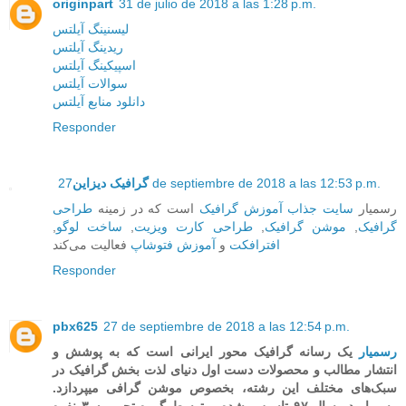
originpart
31 de julio de 2018 a las 1:28 p.m.
لیسنینگ آیلتس
ریدینگ آیلتس
اسپیکینگ آیلتس
سوالات آیلتس
دانلود منابع آیلتس
Responder
27 de septiembre de 2018 a las 12:53 p.m.
گرافیک دیزاین
رسمیار
سایت جذاب آموزش گرافیک
است که در زمینه‌
طراحی
گرافیک
,
موشن گرافیک
,
طراحی کارت ویزیت
,
ساخت لوگو
,
افترافکت
و
آموزش فتوشاپ
فعالیت می‌کند
Responder
pbx625
27 de septiembre de 2018 a las 12:54 p.m.
رسمیار
یک رسانه گرافیک محور ایرانی است که به پوشش و
انتشار مطالب و محصولات دست اول دنیای لذت بخش گرافیک در
سبک‌های مختلف این رشته، بخصوص موشن گرافی میپردازد.