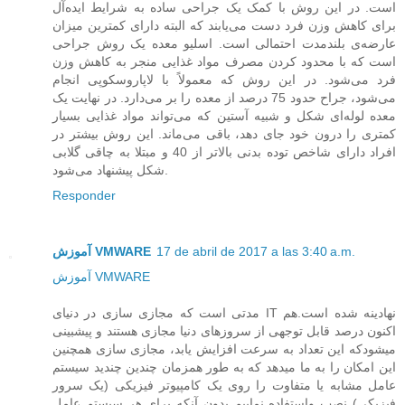
است. در این روش با کمک یک جراحی ساده به شرایط ایده‌آل
برای کاهش وزن فرد دست می‌یابند که البته دارای کمترین میزان
عارضه‌ی بلندمدت احتمالی است. اسلیو معده یک روش جراحی
است که با محدود کردن مصرف مواد‌ غذایی منجر به کاهش وزن
فرد می‌شود. در این روش که معمولاً با لاپاروسکوپی انجام
می‌شود، جراح حدود 75 درصد از معده را بر می‌دارد. در نهایت یک
معده لوله‌ای شکل و شبیه آستین که می‌تواند مواد غذایی بسیار
کمتری را درون خود جای دهد، باقی می‌ماند. این روش بیشتر در
افراد دارای شاخص توده بدنی بالاتر از 40 و مبتلا به چاقی گلابی
شکل پیشنهاد می‌شود.
Responder
17 de abril de 2017 a las 3:40 a.m.
آموزش VMWARE
آموزش VMWARE
مدتی است که مجازی سازی در دنیای IT نهادینه شده است.هم
اکنون درصد قابل توجهی از سروزهای دنیا مجازی هستند و پیشبینی
میشودکه این تعداد به سرعت افزایش یابد، مجازی سازی همچنین
این امکان را به ما میدهد که به طور همزمان چندین چندید سیستم
عامل مشابه یا متفاوت را روی یک کامپیوتر فیزیکی (یک سرور
فیزیکی) نصب واستفاده نماییم بدون آنکه برای هر سیستم عامل