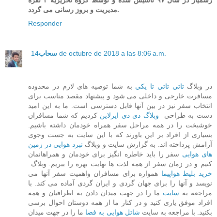
رسمیار در سال ۹۷ تاسیس شده و توسط گروه تحریریه ۳ نفره
مدیریت و بروز رسانی می گردد.
Responder
14 de octubre de 2018 a las 8:06 a.m.
سحاب
در وبلاگ
تاتي تاتي تا يكي
به شما توصیه های لازم در محدوده
مسافرت خارجی و داخلی می شود و پیشنهاد مقصد مناسب برای
انتخاب سفر نیز در بین آنها قابل دسترسی است. ما به این امید
دست به طراحی
وبلاگ دی دی ایرلاین
کردیم که شما مسافران
خوشبخت را در همه مراحل سفر همراه خودمان داشته باشیم.
بسیاری از افراد بر این باورند که با این سایت به جست وجوی
آرامش پرداخته اند. به گزارش سایت و وبلاگ
نبرد هوایی در زمین
های هوایی
سفر را باید خاطره انگیز برای خودمان و همراهانمان
کنیم و در زمان سفر از همه لذت ها نهایت بهره را ببریم. وبلاگ
خرید بلیط هواپیما
همواره برای مسافران واهمیت سفر آنها می
نویسد و آنها را برای جهان گردی و ایران گردی آماده می کند. با
مراجعه به
سایت
ما را در جهت میدان دادن به اطرافیان و همه
افراد موفق یاری کنید و در کنار ما از همه دوستان احوال برسی
بکنید. با مراجعه به سایت
شاتل هوایی به فضا
ما را در جهت میدان