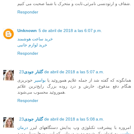
شفاف و ارتودنسی نامرئی،ثابت و متحرک با شما صحبت می کنیم.
Responder
Unknown
5 de abril de 2018 a las 6:07 p.m.
خرید ساعت هوشمند
خرید لوازم جانبی
Responder
23 de abril de 2018 a las 5:07 a.m.
گلنار جودی
همانگونه که گفته شد از جمله علایم هموروئید یا
بواسیر
خونریزی
هنگام دفع مدفوع، خارش و درد روده بزرگ رایج‌ترین علائم
هموروئید محسوب می‌شوند.
Responder
23 de abril de 2018 a las 5:08 a.m.
گلنار جودی
امروزه با پیشرفت تکنلوژی وپ یدایش دستگاههای لیزر
درمان
بواسیر
به عنوان یک شیوه مدرن درمانی که این روزها بسیار مورد