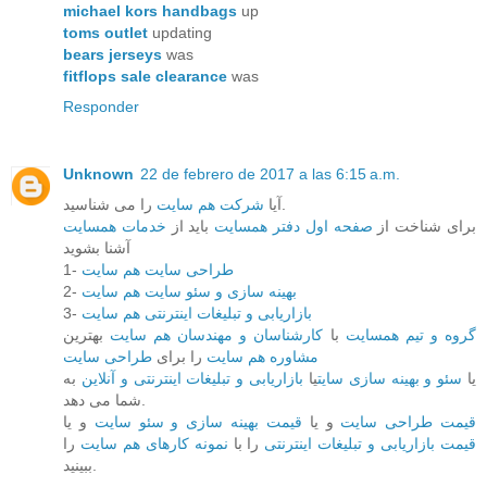
michael kors handbags
up
toms outlet
updating
bears jerseys
was
fitflops sale clearance
was
Responder
Unknown
22 de febrero de 2017 a las 6:15 a.m.
را می شناسید.
آیا
شرکت هم سایت
برای شناخت از
صفحه اول دفتر همسایت
باید از
خدمات همسایت
آشنا بشوید
طراحی سایت هم سایت
1-
بهینه سازی و سئو سایت هم سایت
2-
بازاریابی و تبلیغات اینترنتی هم سایت
3-
گروه و تیم همسایت
با
کارشناسان و مهندسان هم سایت
بهترین
مشاوره هم سایت
را برای
طراحی سایت
یا
سئو و بهینه سازی سایت
یا
بازاریابی و تبلیغات اینترنتی و آنلاین
به
شما می دهد.
قیمت طراحی سایت
و یا
قیمت بهینه سازی و سئو سایت
و یا
قیمت بازاریابی و تبلیغات اینترنتی
را با
نمونه کارهای هم سایت
را
ببینید.