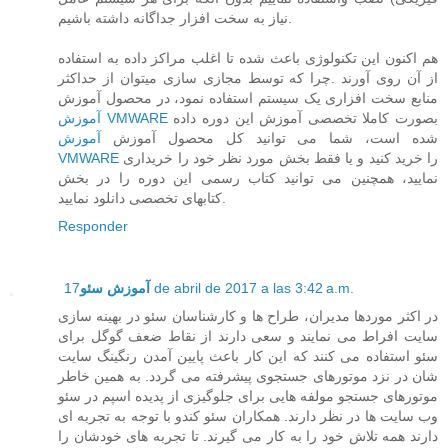
نیاز به سخت افزار جداگانه داشته باشیم.
هم اکنون این تکنولوژی باعث شده تا اغلب مراکز داده به استفاده
از آن روی آورند .چرا که توسط مجازی سازی میتوان از حداکثر
منابع سخت افزاری یک سیستم استفاده نمود، در محصول آموزش
بصورت کاملا تخصصی آموزش این دوره داده
آموزش VMWARE
شده است، شما می توانید کل محصول آموزش
آموزش
را خرید کنید و یا فقط بخش مورد نظر خود را خریداری
VMWARE
نمایید، همچنین می توانید کتاب رسمی این دوره را در بخش
کتابهای تخصصی دانلود نمایید.
Responder
17 de abril de 2017 a las 3:42 a.m.
آموزش سئو
در اکثر موردها مدیران، طراح ها و کارشناسان سئو در بهینه سازی
سایت افراط می نمایند و سعی دارند از نقاط ضعف گوگل برای
سئو استفاده می کنند که این کار باعث پایین آمدن رنگینگ سایت
شان در نزد موتورهای جستجوی پیشرفته می گردد. به همین خاطر
موتورهای جستجو مولفه هایی برای جلوگیزی از پدیده اسپم در سئو
وب سایت ها در نظر دارند. همکاران سئو کندو با توجه به تجربه ای
دارند همه تلاش خود را به کار می گیرند. تا تجربه های خودشان را