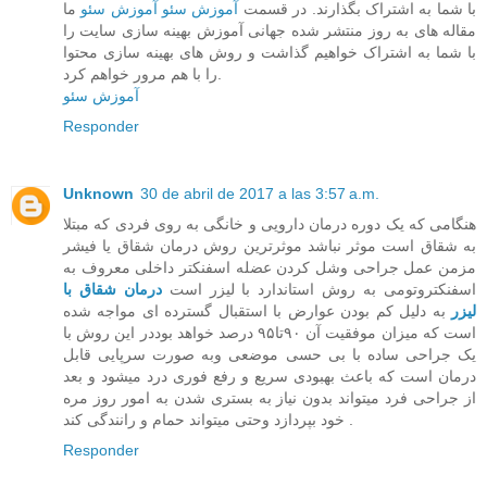
با شما به اشتراک بگذارند. در قسمت
آموزش سئو
آموزش سئو
ما
مقاله های به روز منتشر شده جهانی‌ آموزش بهینه سازی سایت را
با شما به اشتراک خواهیم گذاشت و روش های بهینه سازی محتوا
را با هم مرور خواهم کرد.
آموزش سئو
Responder
Unknown
30 de abril de 2017 a las 3:57 a.m.
هنگامی که یک دوره درمان دارویی و خانگی به روی فردی که مبتلا
به شقاق است موثر نباشد موثرترین روش درمان شقاق یا فیشر
مزمن عمل جراحی وشل کردن عضله اسفنکتر داخلی معروف به
اسفنکتروتومی به روش استاندارد با لیزر است
درمان شقاق با
لیزر
به دلیل کم بودن عوارض با استقبال گسترده ای مواجه شده
است که میزان موفقیت آن ۹۰تا۹۵ درصد خواهد بوددر این روش با
یک جراحی ساده با بی حسی موضعی وبه صورت سرپایی قابل
درمان است که باعث بهبودی سریع و رفع فوری درد میشود و بعد
از جراحی فرد میتواند بدون نیاز به بستری شدن به امور روز مره
خود بپردازد وحتی میتواند حمام و رانندگی کند .
Responder