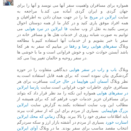
همواره برای مسافران واهمیت سفر آنها می نویسد و آنها را برای
جهان گردی و ایران گردی آماده می کند.با مراجعه به
سایت
ایرلاین در مریخ
ما را در جهت میدان دادن به اطرافیان و
همه افراد موفق یاری کنید و در کنار ما از همه دوستان احوال
برسی بکنید.به نقل از وب سایت
فا ایرلاین در نبرد هوایی
می
توانیم به صورت شبانه روزی از خدمات هتل ها و مسافر خانه در
سفر با خبر بشویم و از خدمات آنها استفاده کنیم.با مطالعه
وبلاگ
سفرهای هوایی رضا و رفقا
در میابیم که سفر به هر کجا
باشد آبستن حوادث خوب و خوش فراوانی است و ما با خوشی ها
در سفر روحیه و حالمان تغییر پیدا می کند.
وبلاگ
باب و راب در سفر هوایی
دیدگاهی متفاوت را در حوزه
گردشگری بیان نموده است که برای همه قابل استفاده است.به
نظر وبلاگ
آسمان آبی هواپیما در حال حرکت
مسافرت برای هر
مسافری حاوی خاطرات خوب فراوانی است.سایت
پارسا ایرلاین
در سفرهای هوایی
همواره این نکته را مد نظر قرار داد که بتواند
برای مسافران عزیز خدمات خوب فراهم کند که برای همیشه از
مطالب این وب سایت استفاده بکنند.به گزارش سایت
ایرلاین
بزرگ هواپیمایی
بسیاری از مردم برای این که از سفر لذت ببرند
باید اطلاعات سفری خود را بالا ببرند. وبلاگ
زماني كه محك ايرلاين
استارت خورد
بسیاری از مردم در آشفته بازار ارز و سکه سردرگم
انتخاب مقصد مناسب برای سفر بودند. ما در وبلاگ
آوای ایرلاین