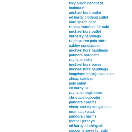
tory burch handbags
louboutin
michael kors outlet
ed hardy clothing outlet
kate spade bags
replica watches for sale
michael kors outlet
burberry handbags
ralph lauren polo shirts
oakley sunglasses
michael kors handbags
pandora bracelets
ray ban outlet
michael kors purse
michael kors handbags
longchamp pliage pas cher
cheap oakleys
polo outlet
ed hardy uk
ray ban sunglasses
christian louboutin
pandora charms
cheap oakley sunglasses
mcm backpack
pandora charms
football jerseys
ed hardy clothing uk
soccer jerseys for sale