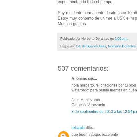
experimentando todo el tiempo.
Soy residente permanente desde hace 10 año
Estoy muy contento de unirme a USK e inspir
Muchas gracias.
Publicado por
Norberto Dorantes
en
2:00 p.m.
Etiquetas:
Cd. de Buenos Aires
,
Norberto Dorantes
507 comentarios:
Anónimo dijo...
hola norberto. felicitaciones por tu blo
waterproof para pluma fuentes en bueno
Jose Montezuma.
Caracas. Venezuela.
8 de septiembre de 2013 a las 12:54 p.
arbapia
dijo...
que buen trabajo, excelente