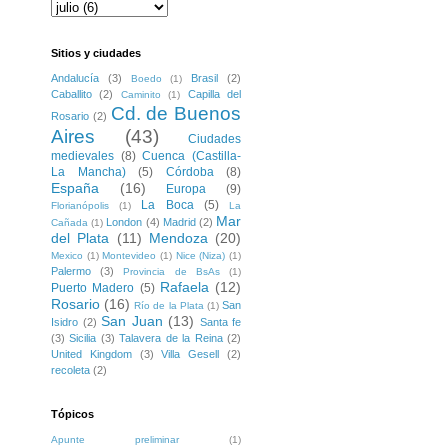
Sitios y ciudades
Andalucía
(3)
Brasil
(2)
Boedo
(1)
Caballito
(2)
Capilla del
Caminito
(1)
Cd. de Buenos
Rosario
(2)
Aires
(43)
Ciudades
medievales
(8)
Cuenca (Castilla-
La Mancha)
(5)
Córdoba
(8)
España
(16)
Europa
(9)
La Boca
(5)
Florianópolis
(1)
La
Mar
London
(4)
Madrid
(2)
Cañada
(1)
del Plata
(11)
Mendoza
(20)
Mexico
(1)
Montevideo
(1)
Nice (Niza)
(1)
Palermo
(3)
Provincia de BsAs
(1)
Rafaela
(12)
Puerto Madero
(5)
Rosario
(16)
San
Río de la Plata
(1)
San Juan
(13)
Isidro
(2)
Santa fe
(3)
Sicilia
(3)
Talavera de la Reina
(2)
United Kingdom
(3)
Villa Gesell
(2)
recoleta
(2)
Tópicos
Apunte preliminar
(1)