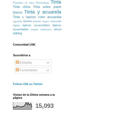
Tinta
Pasteles al oleo
Photoshop
Tinta china
Tinta sobre papel
Tinta y acuarela
blanco
acuarela
Tinta y lapices color
birome
aguada
birome negra
carbonilla
lapices acuarelables
lápices
digital
acuarelables
pincel
papel misionero
rotring
Comunidad USK
Suscribirse a
Entradas
Comentarios
Follow USk on Twitter
Visitas de la última semana a la
página
15,093