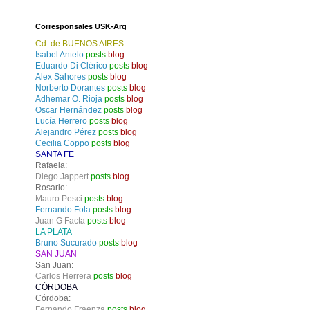
Corresponsales USK-Arg
Cd. de BUENOS AIRES
Isabel Antelo
posts
blog
Eduardo Di Clérico
posts
blog
Alex Sahores
posts
blog
Norberto Dorantes
posts
blog
Adhemar O. Rioja
posts
blog
Oscar Hernández
posts
blog
Lucía Herrero
posts
blog
Alejandro Pérez
posts
blog
Cecilia Coppo
posts
blog
SANTA FE
Rafaela:
Diego Jappert
posts
blog
Rosario:
Mauro Pesci
posts
blog
Fernando Fola
posts
blog
Juan G Facta
posts
blog
LA PLATA
Bruno Sucurado
posts
blog
SAN JUAN
San Juan:
Carlos Herrera
posts
blog
CÓRDOBA
Córdoba:
Fernando Fraenza
posts
blog