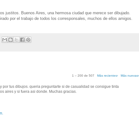
s justitos. Buenos Aires, una hermosa ciudad que merece ser dibujado.
ado por el trabajo de todos los corresponsales, muchos de ellos amigos.
1 – 200 de 507
Más recientes›
Más nuevas
g y por tus dibujos. queria preguntarte si de casualidad se consigue tinta
s aires y si fuera asi donde. Muchas gracias.
m.