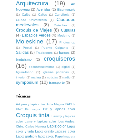
Arquitectura
(19)
Art
Nouveau
(2)
Avenidas
(2)
Bicentenario
(1)
Cafés
(1)
Calles
(1)
Cancilleria
(1)
Ciudades
Ciudad Universitaria
(1)
medievales
(8)
Colectivo
(1)
Croquis de Viajes
(8)
Cupulas
(4)
Espacios Verdes
(4)
Moderno
(1)
Moleskine
(17)
Photoshop
(1)
Postal
(1)
Puente Colgante
(1)
Salidas
(5)
barcos
(2)
Tradiciones
(1)
croquiseros
brutalismo
(2)
(16)
deconstructivismo
(1)
digital
(1)
figura-fondo
(1)
iglesias porteñas
(1)
interior
(1)
marina
(1)
noticias
(1)
radio
(1)
symposium
(10)
transporte
(3)
Técnicas
Art pen y lápiz color. Aula Magna FADU -
Bic y lapices color
UNC
Bic negra
Croquis tinta
Lammy y lápices
color
Lamy y lápices color. Los Andes.
Lapiz color
Lapiz
Chile. Carlos Herrera
color y tinta
Lapiz grafito
Lápices color
Lápiz grafito y lápiz color.
Papel madera