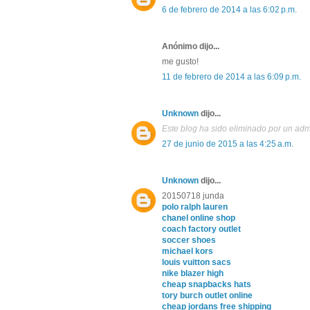
6 de febrero de 2014 a las 6:02 p.m.
Anónimo dijo...
me gusto!
11 de febrero de 2014 a las 6:09 p.m.
Unknown
dijo...
Este blog ha sido eliminado por un adm
27 de junio de 2015 a las 4:25 a.m.
Unknown
dijo...
20150718 junda
polo ralph lauren
chanel online shop
coach factory outlet
soccer shoes
michael kors
louis vuitton sacs
nike blazer high
cheap snapbacks hats
tory burch outlet online
cheap jordans free shipping