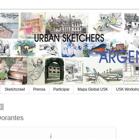
Sketchcrawl
Prensa
Participar
Mapa Global USK
USK Worksh
2
Dorantes