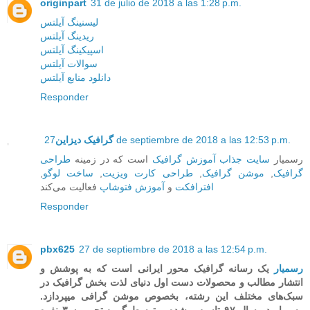
originpart
31 de julio de 2018 a las 1:28 p.m.
لیسنینگ آیلتس
ریدینگ آیلتس
اسپیکینگ آیلتس
سوالات آیلتس
دانلود منابع آیلتس
Responder
27 de septiembre de 2018 a las 12:53 p.m.
گرافیک دیزاین
رسمیار
سایت جذاب آموزش گرافیک
است که در زمینه‌
طراحی
گرافیک
,
موشن گرافیک
,
طراحی کارت ویزیت
,
ساخت لوگو
,
افترافکت
و
آموزش فتوشاپ
فعالیت می‌کند
Responder
pbx625
27 de septiembre de 2018 a las 12:54 p.m.
رسمیار
یک رسانه گرافیک محور ایرانی است که به پوشش و
انتشار مطالب و محصولات دست اول دنیای لذت بخش گرافیک در
سبک‌های مختلف این رشته، بخصوص موشن گرافی میپردازد.