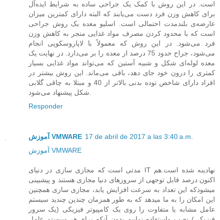
است. در این روش با کمک یک جراحی ساده به شرایط ایده‌آل
برای کاهش وزن فرد دست می‌یابند که البته دارای کمترین میزان
عارضه‌ی بلندمدت احتمالی است. اسلیو معده یک روش جراحی
است که با محدود کردن مصرف مواد‌ غذایی منجر به کاهش وزن
فرد می‌شود. در این روش که معمولاً با لاپاروسکوپی انجام
می‌شود، جراح حدود 75 درصد از معده را بر می‌دارد. در نهایت یک
معده لوله‌ای شکل و شبیه آستین که می‌تواند مواد غذایی بسیار
کمتری را درون خود جای دهد، باقی می‌ماند. این روش بیشتر در
افراد دارای شاخص توده بدنی بالاتر از 40 و مبتلا به چاقی گلابی
شکل پیشنهاد می‌شود.
Responder
17 de abril de 2017 a las 3:40 a.m.
آموزش VMWARE
آموزش VMWARE
مدتی است که مجازی سازی در دنیای IT نهادینه شده است.هم
اکنون درصد قابل توجهی از سروزهای دنیا مجازی هستند و پیشبینی
میشودکه این تعداد به سرعت افزایش یابد، مجازی سازی همچنین
این امکان را به ما میدهد که به طور همزمان چندین چندید سیستم
عامل مشابه یا متفاوت را روی یک کامپیوتر فیزیکی (یک سرور
فیزیکی) نصب واستفاده نماییم بدون آنکه برای هر سیستم عامل