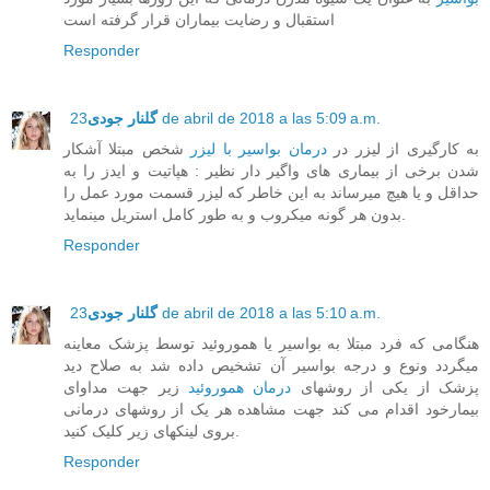
استقبال و رضایت بیماران قرار گرفته است
Responder
23 de abril de 2018 a las 5:09 a.m.
گلنار جودی
به کارگیری از لیزر در
درمان بواسیر با لیزر
شخص مبتلا آشکار
شدن برخی از بیماری های واگیر دار نظیر : هپاتیت و ایدز را به
حداقل و یا هیچ میرساند به این خاطر که لیزر قسمت مورد عمل را
بدون هر گونه میکروب و به طور کامل استریل مینماید.
Responder
23 de abril de 2018 a las 5:10 a.m.
گلنار جودی
هنگامی که فرد مبتلا به بواسیر یا هموروئید توسط پزشک معاینه
میگردد ونوع و درجه بواسیر آن تشخیص داده شد به صلاح دید
پزشک از یکی از روشهای
درمان هموروئید
زیر جهت مداوای
بیمارخود اقدام می کند جهت مشاهده هر یک از روشهای درمانی
بروی لینکهای زیر کلیک کنید.
Responder