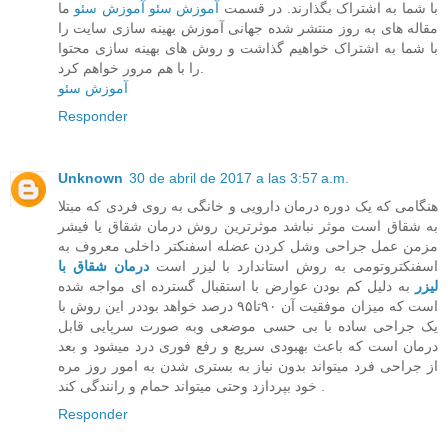
با شما به اشتراک بگذارند. در قسمت
آموزش سئو
آموزش سئو
ما
مقاله های به روز منتشر شده جهانی‌ آموزش بهینه سازی سایت را
با شما به اشتراک خواهیم گذاشت و روش های بهینه سازی محتوا
را با هم مرور خواهم کرد.
آموزش سئو
Responder
Unknown
30 de abril de 2017 a las 3:57 a.m.
هنگامی که یک دوره درمان دارویی و خانگی به روی فردی که مبتلا
به شقاق است موثر نباشد موثرترین روش درمان شقاق یا فیشر
مزمن عمل جراحی وشل کردن عضله اسفنکتر داخلی معروف به
اسفنکتروتومی به روش استاندارد با لیزر است
درمان شقاق با
لیزر
به دلیل کم بودن عوارض با استقبال گسترده ای مواجه شده
است که میزان موفقیت آن ۹۰تا۹۵ درصد خواهد بوددر این روش با
یک جراحی ساده با بی حسی موضعی وبه صورت سرپایی قابل
درمان است که باعث بهبودی سریع و رفع فوری درد میشود و بعد
از جراحی فرد میتواند بدون نیاز به بستری شدن به امور روز مره
خود بپردازد وحتی میتواند حمام و رانندگی کند .
Responder