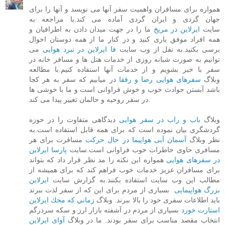
همواره برای مسافران واهمیت سفر آنها می نویسد و آنها را برای
جهان گردی و ایران گردی آماده می کند.با مراجعه به
سایت
ایرلاین در مریخ
ما را در جهت میدان دادن به اطرافیان و
همه افراد موفق یاری کنید و در کنار ما از همه دوستان احوال
برسی بکنید.به نقل از وب سایت
فا ایرلاین در نبرد هوایی
می
توانیم به صورت شبانه روزی از خدمات هتل ها و مسافر خانه در
سفر با خبر بشویم و از خدمات آنها استفاده کنیم.با مطالعه
وبلاگ
سفرهای هوایی رضا و رفقا
در میابیم که سفر به هر کجا
باشد آبستن حوادث خوب و خوش فراوانی است و ما با خوشی ها
در سفر روحیه و حالمان تغییر پیدا می کند.
وبلاگ
باب و راب در سفر هوایی
دیدگاهی متفاوت را در حوزه
گردشگری بیان نموده است که برای همه قابل استفاده است.به
نظر وبلاگ
آسمان آبی هواپیما در حال حرکت
مسافرت برای هر
مسافری حاوی خاطرات خوب فراوانی است.سایت
پارسا ایرلاین
در سفرهای هوایی
همواره این نکته را مد نظر قرار داد که بتواند
برای مسافران عزیز خدمات خوب فراهم کند که برای همیشه از
مطالب این وب سایت استفاده بکنند.به گزارش سایت
ایرلاین
بزرگ هواپیمایی
بسیاری از مردم برای این که از سفر لذت ببرند
باید اطلاعات سفری خود را بالا ببرند. وبلاگ
زماني كه محك ايرلاين
استارت خورد
بسیاری از مردم در آشفته بازار ارز و سکه سردرگم
انتخاب مقصد مناسب برای سفر بودند. ما در وبلاگ
آوای ایرلاین