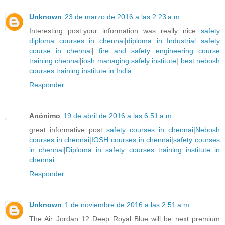
Unknown
23 de marzo de 2016 a las 2:23 a.m.
Interesting post.your information was really nice
safety
diploma courses in chennai
|
diploma in Industrial safety
course in chennai
|
fire and safety engineering course
training chennai
|
iosh managing safely institute
|
best nebosh
courses training institute in India
Responder
Anónimo
19 de abril de 2016 a las 6:51 a.m.
great informative post
safety courses in chennai
|
Nebosh
courses in chennai
|
IOSH courses in chennai
|
safety courses
in chennai
|
Diploma in safety courses training institute in
chennai
Responder
Unknown
1 de noviembre de 2016 a las 2:51 a.m.
The Air Jordan 12 Deep Royal Blue will be next premium