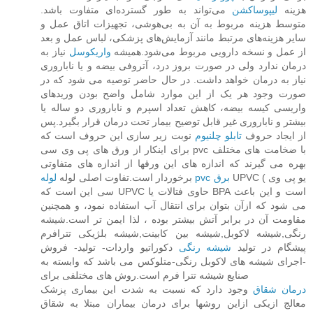
هزینه
لیپوساکشن
می‌تواند به طور گسترده‌ای متفاوت باشد.
متوسط هزینه مربوط به آن به بی‌هوشی، تجهیزات اتاق عمل و
سایر هزینه‌های مرتبط مانند آزمایش‌های پزشکی، لباس عمل و بعد
از عمل و نسخه دارویی مربوط می‌شود.همیشه
واریکوسل
نیاز به
درمان ندارد ولی در صورت بروز درد، آتروفی بیضه و یا ناباروری
نیاز به درمان خواهد داشت. در حال حاضر توصیه می شود که در
صورت وجود هر یک از این موارد شامل واضح بودن وریدهای
واریسی کیسه بیضه، کاهش تعداد اسپرم و ناباروری دو ساله یا
بیشتر و ناباروری غیر قابل توضیح بیمار تحت درمان قرار بگیرد.پس
از ایجاد حروف
تابلو چلنیوم
نوبت زیر سازی این حروف است که
برای اینکار از ورق های پی وی سی pvc با ضخامت های مختلف
بهره می گیرند که اندازه های این ورقها از اندازه های متفاوتی
UPVC ( یو پی وی
لوله pvc برق
برخوردار است.تفاوت اصلی لوله
سی این است که UPVC حاوی فتالات یا BPA است و این باعث
می شود که ازآن بتوان برای انتقال آب استفاده نمود، و همچنین
مقاومت آن در برابر آتش بیشتر بوده ، لذا ایمن تر است.شیشه
رنگی,شیشه لاکوبل,شیشه بین کابینت,شیشه بلژیکی تترافرم
پیشگام در تولید
شیشه رنگی
دکوراتیو واردات- تولید- فروش
-اجرای شیشه های لاکوبل رنگی-متلوکس می باشد که وابسته به
صنایع شیشه تترا فرم است.روش های مختلفی برای
درمان شقاق
وجود دارد که نسبت به شدت این بیماری پزشک
معالج ازیکی ازاین روشها برای درمان بیماران مبتلا به شقاق