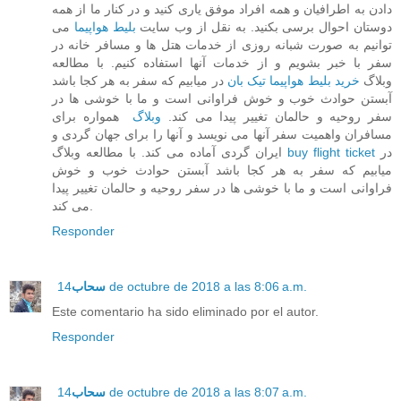
دادن به اطرافیان و همه افراد موفق یاری کنید و در کنار ما از همه
دوستان احوال برسی بکنید. به نقل از وب سایت
بلیط هواپیما
می
توانیم به صورت شبانه روزی از خدمات هتل ها و مسافر خانه در
سفر با خبر بشویم و از خدمات آنها استفاده کنیم. با مطالعه
وبلاگ
خرید بلیط هواپیما تیک بان
در میابیم که سفر به هر کجا باشد
آبستن حوادث خوب و خوش فراوانی است و ما با خوشی ها در
سفر روحیه و حالمان تغییر پیدا می کند.
وبلاگ
همواره برای
مسافران واهمیت سفر آنها می نویسد و آنها را برای جهان گردی و
در
buy flight ticket
ایران گردی آماده می کند. با مطالعه وبلاگ
میابیم که سفر به هر کجا باشد آبستن حوادث خوب و خوش
فراوانی است و ما با خوشی ها در سفر روحیه و حالمان تغییر پیدا
می کند.
Responder
14 de octubre de 2018 a las 8:06 a.m.
سحاب
Este comentario ha sido eliminado por el autor.
Responder
14 de octubre de 2018 a las 8:07 a.m.
سحاب