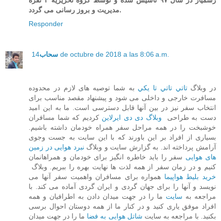
رسمیار در سال ۹۷ تاسیس شده و توسط گروه تحریریه ۳ نفره
مدیریت و بروز رسانی می گردد.
Responder
14 de octubre de 2018 a las 8:06 a.m.
سحاب
در وبلاگ
تاتي تاتي تا يكي
به شما توصیه های لازم در محدوده
مسافرت خارجی و داخلی می شود و پیشنهاد مقصد مناسب برای
انتخاب سفر نیز در بین آنها قابل دسترسی است. ما به این امید
دست به طراحی
وبلاگ دی دی ایرلاین
کردیم که شما مسافران
خوشبخت را در همه مراحل سفر همراه خودمان داشته باشیم.
بسیاری از افراد بر این باورند که با این سایت به جست وجوی
آرامش پرداخته اند. به گزارش سایت و وبلاگ
نبرد هوایی در زمین
های هوایی
سفر را باید خاطره انگیز برای خودمان و همراهانمان
کنیم و در زمان سفر از همه لذت ها نهایت بهره را ببریم. وبلاگ
خرید بلیط هواپیما
همواره برای مسافران واهمیت سفر آنها می
نویسد و آنها را برای جهان گردی و ایران گردی آماده می کند. با
مراجعه به
سایت
ما را در جهت میدان دادن به اطرافیان و همه
افراد موفق یاری کنید و در کنار ما از همه دوستان احوال برسی
بکنید. با مراجعه به سایت
شاتل هوایی به فضا
ما را در جهت میدان