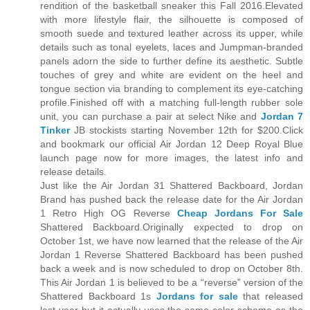
rendition of the basketball sneaker this Fall 2016.Elevated
with more lifestyle flair, the silhouette is composed of
smooth suede and textured leather across its upper, while
details such as tonal eyelets, laces and Jumpman-branded
panels adorn the side to further define its aesthetic. Subtle
touches of grey and white are evident on the heel and
tongue section via branding to complement its eye-catching
profile.Finished off with a matching full-length rubber sole
unit, you can purchase a pair at select Nike and
Jordan 7
Tinker
JB stockists starting November 12th for $200.Click
and bookmark our official Air Jordan 12 Deep Royal Blue
launch page now for more images, the latest info and
release details.
Just like the Air Jordan 31 Shattered Backboard, Jordan
Brand has pushed back the release date for the Air Jordan
1 Retro High OG Reverse
Cheap Jordans For Sale
Shattered Backboard.Originally expected to drop on
October 1st, we have now learned that the release of the Air
Jordan 1 Reverse Shattered Backboard has been pushed
back a week and is now scheduled to drop on October 8th.
This Air Jordan 1 is believed to be a “reverse” version of the
Shattered Backboard 1s
Jordans for sale
that released