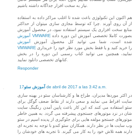
نیاز به سخت افزار جداگانه داشته باشیم.
هم اکنون این تکنولوژی باعث شده تا اغلب مراکز داده به استفاده
از آن روی آورند .چرا که توسط مجازی سازی میتوان از حداکثر
منابع سخت افزاری یک سیستم استفاده نمود، در محصول آموزش
بصورت کاملا تخصصی آموزش این دوره داده
آموزش VMWARE
شده است، شما می توانید کل محصول آموزش
آموزش
را خرید کنید و یا فقط بخش مورد نظر خود را خریداری
VMWARE
نمایید، همچنین می توانید کتاب رسمی این دوره را در بخش
کتابهای تخصصی دانلود نمایید.
Responder
17 de abril de 2017 a las 3:42 a.m.
آموزش سئو
در اکثر موردها مدیران، طراح ها و کارشناسان سئو در بهینه سازی
سایت افراط می نمایند و سعی دارند از نقاط ضعف گوگل برای
سئو استفاده می کنند که این کار باعث پایین آمدن رنگینگ سایت
شان در نزد موتورهای جستجوی پیشرفته می گردد. به همین خاطر
موتورهای جستجو مولفه هایی برای جلوگیزی از پدیده اسپم در سئو
وب سایت ها در نظر دارند. همکاران سئو کندو با توجه به تجربه ای
دارند همه تلاش خود را به کار می گیرند. تا تجربه های خودشان را