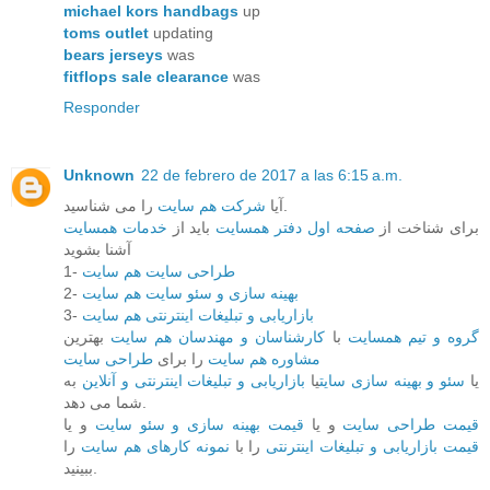
michael kors handbags
up
toms outlet
updating
bears jerseys
was
fitflops sale clearance
was
Responder
Unknown
22 de febrero de 2017 a las 6:15 a.m.
را می شناسید.
آیا
شرکت هم سایت
برای شناخت از
صفحه اول دفتر همسایت
باید از
خدمات همسایت
آشنا بشوید
طراحی سایت هم سایت
1-
بهینه سازی و سئو سایت هم سایت
2-
بازاریابی و تبلیغات اینترنتی هم سایت
3-
گروه و تیم همسایت
با
کارشناسان و مهندسان هم سایت
بهترین
مشاوره هم سایت
را برای
طراحی سایت
یا
سئو و بهینه سازی سایت
یا
بازاریابی و تبلیغات اینترنتی و آنلاین
به
شما می دهد.
قیمت طراحی سایت
و یا
قیمت بهینه سازی و سئو سایت
و یا
قیمت بازاریابی و تبلیغات اینترنتی
را با
نمونه کارهای هم سایت
را
ببینید.