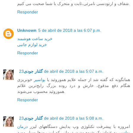
شفاف و ارتودنسی نامرئی،ثابت و متحرک با شما صحبت می کنیم.
Responder
Unknown
5 de abril de 2018 a las 6:07 p.m.
خرید ساعت هوشمند
خرید لوازم جانبی
Responder
23 de abril de 2018 a las 5:07 a.m.
گلنار جودی
همانگونه که گفته شد از جمله علایم هموروئید یا
بواسیر
خونریزی
هنگام دفع مدفوع، خارش و درد روده بزرگ رایج‌ترین علائم
هموروئید محسوب می‌شوند.
Responder
23 de abril de 2018 a las 5:08 a.m.
گلنار جودی
امروزه با پیشرفت تکنلوژی وپ یدایش دستگاههای لیزر
درمان
بواسیر
به عنوان یک شیوه مدرن درمانی که این روزها بسیار مورد