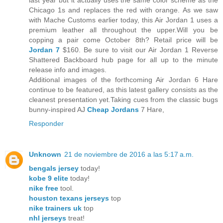
last year but it actually uses the same color scheme as the
Chicago 1s and replaces the red with orange. As we saw
with Mache Customs earlier today, this Air Jordan 1 uses a
premium leather all throughout the upper.Will you be
copping a pair come October 8th? Retail price will be
Jordan 7
$160. Be sure to visit our Air Jordan 1 Reverse
Shattered Backboard hub page for all up to the minute
release info and images.
Additional images of the forthcoming Air Jordan 6 Hare
continue to be featured, as this latest gallery consists as the
cleanest presentation yet.Taking cues from the classic bugs
bunny-inspired AJ
Cheap Jordans
7 Hare,
Responder
Unknown
21 de noviembre de 2016 a las 5:17 a.m.
bengals jersey
today!
kobe 9 elite
today!
nike free
tool.
houston texans jerseys
top
nike trainers uk
top
nhl jerseys
treat!