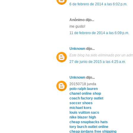
6 de febrero de 2014 a las 6:02 p.m.
Anónimo dijo...
me gusto!
11 de febrero de 2014 a las 6:09 p.m.
Unknown
dijo...
Este blog ha sido eliminado por un adm
27 de junio de 2015 a las 4:25 a.m.
Unknown
dijo...
20150718 junda
polo ralph lauren
chanel online shop
coach factory outlet
soccer shoes
michael kors
louis vuitton sacs
nike blazer high
cheap snapbacks hats
tory burch outlet online
cheap jordans free shipping