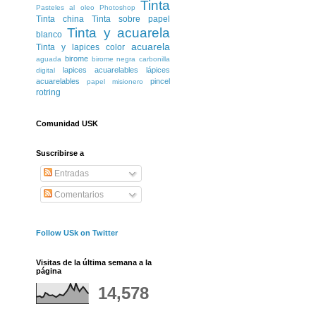
Tinta
Pasteles al oleo
Photoshop
Tinta china
Tinta sobre papel
Tinta y acuarela
blanco
acuarela
Tinta y lapices color
birome
aguada
birome negra
carbonilla
lapices acuarelables
lápices
digital
acuarelables
pincel
papel misionero
rotring
Comunidad USK
Suscribirse a
Entradas
Comentarios
Follow USk on Twitter
Visitas de la última semana a la
página
14,578