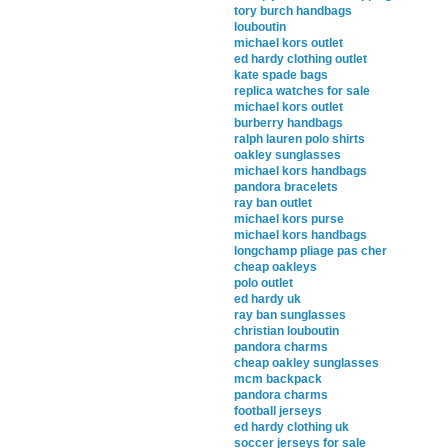
tory burch handbags
louboutin
michael kors outlet
ed hardy clothing outlet
kate spade bags
replica watches for sale
michael kors outlet
burberry handbags
ralph lauren polo shirts
oakley sunglasses
michael kors handbags
pandora bracelets
ray ban outlet
michael kors purse
michael kors handbags
longchamp pliage pas cher
cheap oakleys
polo outlet
ed hardy uk
ray ban sunglasses
christian louboutin
pandora charms
cheap oakley sunglasses
mcm backpack
pandora charms
football jerseys
ed hardy clothing uk
soccer jerseys for sale