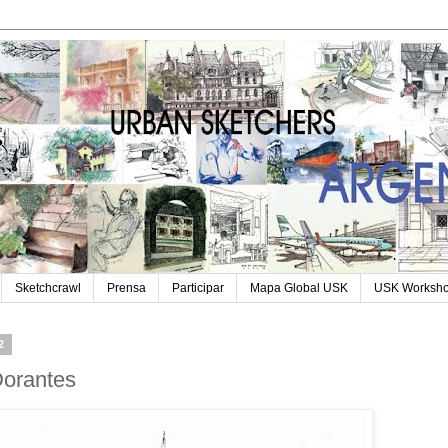
Sketchcrawl
Prensa
Participar
Mapa Global USK
USK Worksh
2
Dorantes