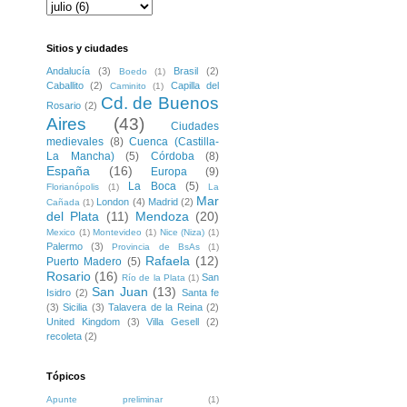
Sitios y ciudades
Andalucía
(3)
Brasil
(2)
Boedo
(1)
Caballito
(2)
Capilla del
Caminito
(1)
Cd. de Buenos
Rosario
(2)
Aires
(43)
Ciudades
medievales
(8)
Cuenca (Castilla-
La Mancha)
(5)
Córdoba
(8)
España
(16)
Europa
(9)
La Boca
(5)
Florianópolis
(1)
La
Mar
London
(4)
Madrid
(2)
Cañada
(1)
del Plata
(11)
Mendoza
(20)
Mexico
(1)
Montevideo
(1)
Nice (Niza)
(1)
Palermo
(3)
Provincia de BsAs
(1)
Rafaela
(12)
Puerto Madero
(5)
Rosario
(16)
San
Río de la Plata
(1)
San Juan
(13)
Isidro
(2)
Santa fe
(3)
Sicilia
(3)
Talavera de la Reina
(2)
United Kingdom
(3)
Villa Gesell
(2)
recoleta
(2)
Tópicos
Apunte preliminar
(1)