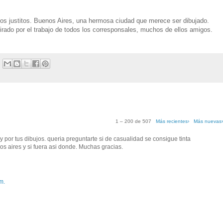
s justitos. Buenos Aires, una hermosa ciudad que merece ser dibujado.
ado por el trabajo de todos los corresponsales, muchos de ellos amigos.
1 – 200 de 507
Más recientes›
Más nuevas
g y por tus dibujos. queria preguntarte si de casualidad se consigue tinta
s aires y si fuera asi donde. Muchas gracias.
m.