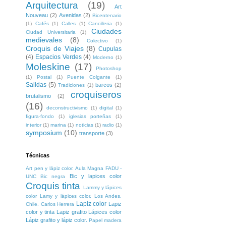
Arquitectura
(19)
Art
Nouveau
(2)
Avenidas
(2)
Bicentenario
(1)
Cafés
(1)
Calles
(1)
Cancilleria
(1)
Ciudades
Ciudad Universitaria
(1)
medievales
(8)
Colectivo
(1)
Croquis de Viajes
(8)
Cupulas
(4)
Espacios Verdes
(4)
Moderno
(1)
Moleskine
(17)
Photoshop
(1)
Postal
(1)
Puente Colgante
(1)
Salidas
(5)
barcos
(2)
Tradiciones
(1)
croquiseros
brutalismo
(2)
(16)
deconstructivismo
(1)
digital
(1)
figura-fondo
(1)
iglesias porteñas
(1)
interior
(1)
marina
(1)
noticias
(1)
radio
(1)
symposium
(10)
transporte
(3)
Técnicas
Art pen y lápiz color. Aula Magna FADU -
Bic y lapices color
UNC
Bic negra
Croquis tinta
Lammy y lápices
color
Lamy y lápices color. Los Andes.
Lapiz color
Lapiz
Chile. Carlos Herrera
color y tinta
Lapiz grafito
Lápices color
Lápiz grafito y lápiz color.
Papel madera