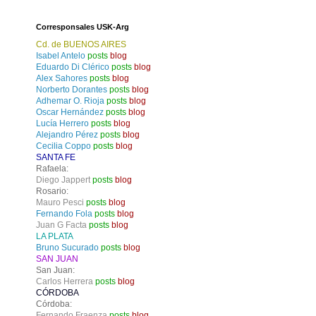
Corresponsales USK-Arg
Cd. de BUENOS AIRES
Isabel Antelo
posts
blog
Eduardo Di Clérico
posts
blog
Alex Sahores
posts
blog
Norberto Dorantes
posts
blog
Adhemar O. Rioja
posts
blog
Oscar Hernández
posts
blog
Lucía Herrero
posts
blog
Alejandro Pérez
posts
blog
Cecilia Coppo
posts
blog
SANTA FE
Rafaela:
Diego Jappert
posts
blog
Rosario:
Mauro Pesci
posts
blog
Fernando Fola
posts
blog
Juan G Facta
posts
blog
LA PLATA
Bruno Sucurado
posts
blog
SAN JUAN
San Juan:
Carlos Herrera
posts
blog
CÓRDOBA
Córdoba:
Fernando Fraenza
posts
blog