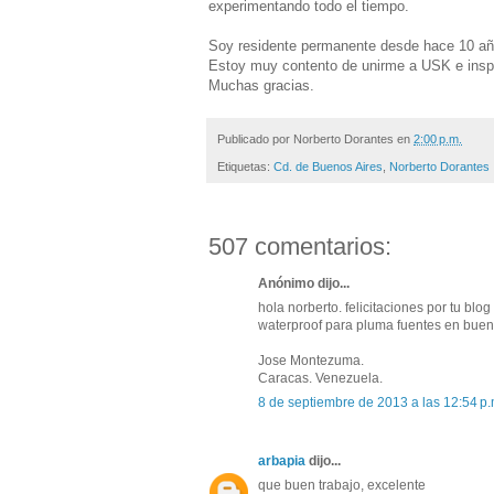
experimentando todo el tiempo.
Soy residente permanente desde hace 10 año
Estoy muy contento de unirme a USK e inspir
Muchas gracias.
Publicado por
Norberto Dorantes
en
2:00 p.m.
Etiquetas:
Cd. de Buenos Aires
,
Norberto Dorantes
507 comentarios:
Anónimo dijo...
hola norberto. felicitaciones por tu blo
waterproof para pluma fuentes en bueno
Jose Montezuma.
Caracas. Venezuela.
8 de septiembre de 2013 a las 12:54 p.
arbapia
dijo...
que buen trabajo, excelente