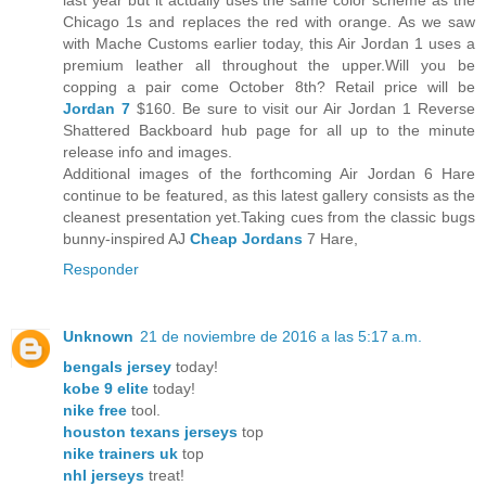
last year but it actually uses the same color scheme as the
Chicago 1s and replaces the red with orange. As we saw
with Mache Customs earlier today, this Air Jordan 1 uses a
premium leather all throughout the upper.Will you be
copping a pair come October 8th? Retail price will be
Jordan 7
$160. Be sure to visit our Air Jordan 1 Reverse
Shattered Backboard hub page for all up to the minute
release info and images.
Additional images of the forthcoming Air Jordan 6 Hare
continue to be featured, as this latest gallery consists as the
cleanest presentation yet.Taking cues from the classic bugs
bunny-inspired AJ
Cheap Jordans
7 Hare,
Responder
Unknown
21 de noviembre de 2016 a las 5:17 a.m.
bengals jersey
today!
kobe 9 elite
today!
nike free
tool.
houston texans jerseys
top
nike trainers uk
top
nhl jerseys
treat!