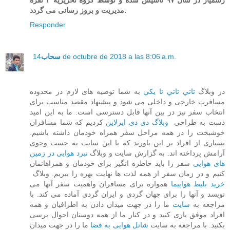
رسمیار در سال ۹۷ تاسیس شده و توسط گروه تحریریه ۳ نفره
مدیریت و بروز رسانی می گردد.
Responder
14 de octubre de 2018 a las 8:06 a.m.
سحاب
در وبلاگ
تاتي تاتي تا يكي
به شما توصیه های لازم در محدوده
مسافرت خارجی و داخلی می شود و پیشنهاد مقصد مناسب برای
انتخاب سفر نیز در بین آنها قابل دسترسی است. ما به این امید
دست به طراحی
وبلاگ دی دی ایرلاین
کردیم که شما مسافران
خوشبخت را در همه مراحل سفر همراه خودمان داشته باشیم.
بسیاری از افراد بر این باورند که با این سایت به جست وجوی
آرامش پرداخته اند. به گزارش سایت و وبلاگ
نبرد هوایی در زمین
های هوایی
سفر را باید خاطره انگیز برای خودمان و همراهانمان
کنیم و در زمان سفر از همه لذت ها نهایت بهره را ببریم. وبلاگ
خرید بلیط هواپیما
همواره برای مسافران واهمیت سفر آنها می
نویسد و آنها را برای جهان گردی و ایران گردی آماده می کند. با
مراجعه به
سایت
ما را در جهت میدان دادن به اطرافیان و همه
افراد موفق یاری کنید و در کنار ما از همه دوستان احوال برسی
بکنید. با مراجعه به سایت
شاتل هوایی به فضا
ما را در جهت میدان