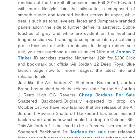
rendition of the basketball sneaker this Fall 2016.Elevated
with more lifestyle flair, the silhouette is composed of
smooth suede and textured leather across its upper, while
details such as tonal eyelets, laces and Jumpman-branded
panels adorn the side to further define its aesthetic. Subtle
touches of grey and white are evident on the heel and
tongue section via branding to complement its eye-catching
profile.Finished off with a matching full-length rubber sole
unit, you can purchase a pair at select Nike and
Jordan 7
Tinker
JB stockists starting November 12th for $200.Click
and bookmark our official Air Jordan 12 Deep Royal Blue
launch page now for more images, the latest info and
release details.
Just like the Air Jordan 31 Shattered Backboard, Jordan
Brand has pushed back the release date for the Air Jordan
1 Retro High OG Reverse
Cheap Jordans For Sale
Shattered Backboard.Originally expected to drop on
October 1st, we have now learned that the release of the Air
Jordan 1 Reverse Shattered Backboard has been pushed
back a week and is now scheduled to drop on October 8th.
This Air Jordan 1 is believed to be a “reverse” version of the
Shattered Backboard 1s
Jordans for sale
that released