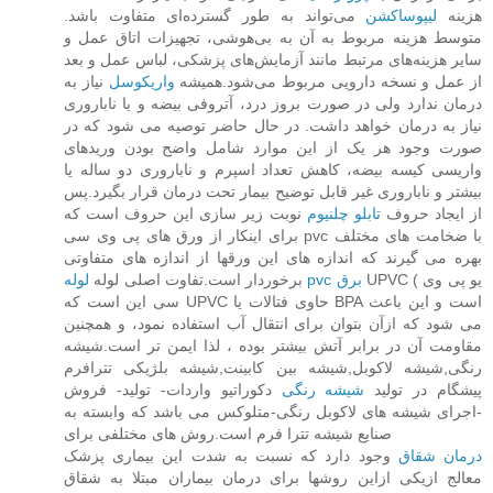
هزینه
لیپوساکشن
می‌تواند به طور گسترده‌ای متفاوت باشد.
متوسط هزینه مربوط به آن به بی‌هوشی، تجهیزات اتاق عمل و
سایر هزینه‌های مرتبط مانند آزمایش‌های پزشکی، لباس عمل و بعد
از عمل و نسخه دارویی مربوط می‌شود.همیشه
واریکوسل
نیاز به
درمان ندارد ولی در صورت بروز درد، آتروفی بیضه و یا ناباروری
نیاز به درمان خواهد داشت. در حال حاضر توصیه می شود که در
صورت وجود هر یک از این موارد شامل واضح بودن وریدهای
واریسی کیسه بیضه، کاهش تعداد اسپرم و ناباروری دو ساله یا
بیشتر و ناباروری غیر قابل توضیح بیمار تحت درمان قرار بگیرد.پس
از ایجاد حروف
تابلو چلنیوم
نوبت زیر سازی این حروف است که
برای اینکار از ورق های پی وی سی pvc با ضخامت های مختلف
بهره می گیرند که اندازه های این ورقها از اندازه های متفاوتی
UPVC ( یو پی وی
لوله pvc برق
برخوردار است.تفاوت اصلی لوله
سی این است که UPVC حاوی فتالات یا BPA است و این باعث
می شود که ازآن بتوان برای انتقال آب استفاده نمود، و همچنین
مقاومت آن در برابر آتش بیشتر بوده ، لذا ایمن تر است.شیشه
رنگی,شیشه لاکوبل,شیشه بین کابینت,شیشه بلژیکی تترافرم
پیشگام در تولید
شیشه رنگی
دکوراتیو واردات- تولید- فروش
-اجرای شیشه های لاکوبل رنگی-متلوکس می باشد که وابسته به
صنایع شیشه تترا فرم است.روش های مختلفی برای
درمان شقاق
وجود دارد که نسبت به شدت این بیماری پزشک
معالج ازیکی ازاین روشها برای درمان بیماران مبتلا به شقاق