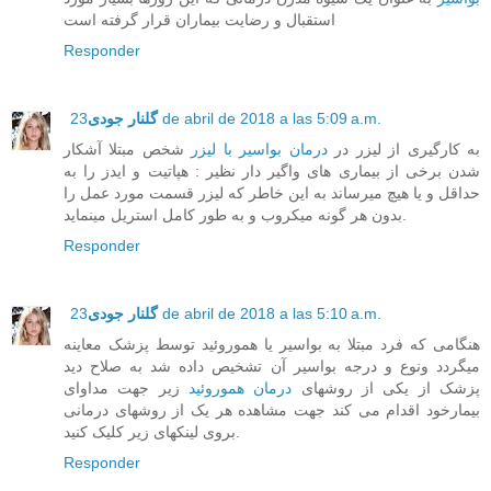
استقبال و رضایت بیماران قرار گرفته است
Responder
23 de abril de 2018 a las 5:09 a.m.
گلنار جودی
به کارگیری از لیزر در
درمان بواسیر با لیزر
شخص مبتلا آشکار
شدن برخی از بیماری های واگیر دار نظیر : هپاتیت و ایدز را به
حداقل و یا هیچ میرساند به این خاطر که لیزر قسمت مورد عمل را
بدون هر گونه میکروب و به طور کامل استریل مینماید.
Responder
23 de abril de 2018 a las 5:10 a.m.
گلنار جودی
هنگامی که فرد مبتلا به بواسیر یا هموروئید توسط پزشک معاینه
میگردد ونوع و درجه بواسیر آن تشخیص داده شد به صلاح دید
پزشک از یکی از روشهای
درمان هموروئید
زیر جهت مداوای
بیمارخود اقدام می کند جهت مشاهده هر یک از روشهای درمانی
بروی لینکهای زیر کلیک کنید.
Responder