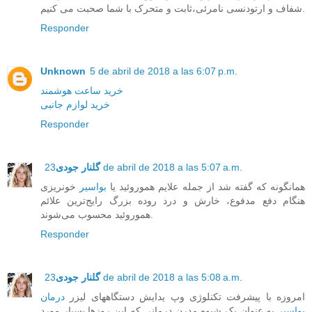
شفاف و ارتودنسی نامرئی،ثابت و متحرک با شما صحبت می کنیم.
Responder
Unknown
5 de abril de 2018 a las 6:07 p.m.
خرید ساعت هوشمند
خرید لوازم جانبی
Responder
23 de abril de 2018 a las 5:07 a.m.
گلنار جودی
همانگونه که گفته شد از جمله علایم هموروئید یا
بواسیر
خونریزی
هنگام دفع مدفوع، خارش و درد روده بزرگ رایج‌ترین علائم
هموروئید محسوب می‌شوند.
Responder
23 de abril de 2018 a las 5:08 a.m.
گلنار جودی
امروزه با پیشرفت تکنلوژی وپ یدایش دستگاههای لیزر
درمان
بواسیر
به عنوان یک شیوه مدرن درمانی که این روزها بسیار مورد