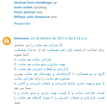
michael kors handbags
up
toms outlet
updating
bears jerseys
was
fitflops sale clearance
was
Responder
Unknown
22 de febrero de 2017 a las 6:15 a.m.
را می شناسید.
آیا
شرکت هم سایت
برای شناخت از
صفحه اول دفتر همسایت
باید از
خدمات همسایت
آشنا بشوید
طراحی سایت هم سایت
1-
بهینه سازی و سئو سایت هم سایت
2-
بازاریابی و تبلیغات اینترنتی هم سایت
3-
گروه و تیم همسایت
با
کارشناسان و مهندسان هم سایت
بهترین
مشاوره هم سایت
را برای
طراحی سایت
یا
سئو و بهینه سازی سایت
یا
بازاریابی و تبلیغات اینترنتی و آنلاین
به
شما می دهد.
قیمت طراحی سایت
و یا
قیمت بهینه سازی و سئو سایت
و یا
قیمت بازاریابی و تبلیغات اینترنتی
را با
نمونه کارهای هم سایت
را
ببینید.