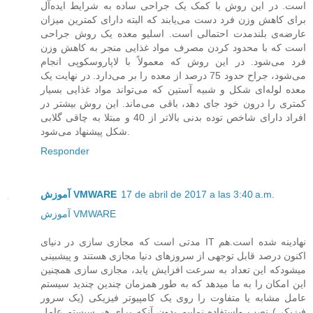
است. در این روش با کمک یک جراحی ساده به شرایط ایده‌آل
برای کاهش وزن فرد دست می‌یابند که البته دارای کمترین میزان
عارضه‌ی بلندمدت احتمالی است. اسلیو معده یک روش جراحی
است که با محدود کردن مصرف مواد‌ غذایی منجر به کاهش وزن
فرد می‌شود. در این روش که معمولاً با لاپاروسکوپی انجام
می‌شود، جراح حدود 75 درصد از معده را بر می‌دارد. در نهایت یک
معده لوله‌ای شکل و شبیه آستین که می‌تواند مواد غذایی بسیار
کمتری را درون خود جای دهد، باقی می‌ماند. این روش بیشتر در
افراد دارای شاخص توده بدنی بالاتر از 40 و مبتلا به چاقی گلابی
شکل پیشنهاد می‌شود.
Responder
17 de abril de 2017 a las 3:40 a.m.
آموزش VMWARE
آموزش VMWARE
مدتی است که مجازی سازی در دنیای IT نهادینه شده است.هم
اکنون درصد قابل توجهی از سروزهای دنیا مجازی هستند و پیشبینی
میشودکه این تعداد به سرعت افزایش یابد، مجازی سازی همچنین
این امکان را به ما میدهد که به طور همزمان چندین چندید سیستم
عامل مشابه یا متفاوت را روی یک کامپیوتر فیزیکی (یک سرور
فیزیکی) نصب واستفاده نماییم بدون آنکه برای هر سیستم عامل