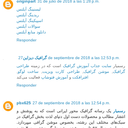
originpart
31 de julio de 2018 a las 1:28 p.m.
لیسنینگ آیلتس
ریدینگ آیلتس
اسپیکینگ آیلتس
سوالات آیلتس
دانلود منابع آیلتس
Responder
27 de septiembre de 2018 a las 12:53 p.m.
گرافیک دیزاین
رسمیار
سایت جذاب آموزش گرافیک
است که در زمینه‌
طراحی
گرافیک
,
موشن گرافیک
,
طراحی کارت ویزیت
,
ساخت لوگو
,
افترافکت
و
آموزش فتوشاپ
فعالیت می‌کند
Responder
pbx625
27 de septiembre de 2018 a las 12:54 p.m.
رسمیار
یک رسانه گرافیک محور ایرانی است که به پوشش و
انتشار مطالب و محصولات دست اول دنیای لذت بخش گرافیک در
سبک‌های مختلف این رشته، بخصوص موشن گرافی میپردازد.