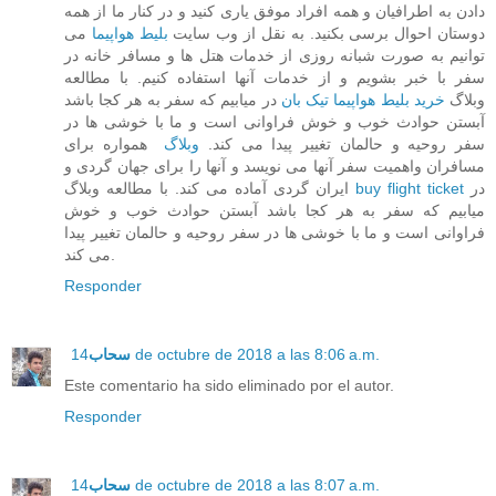
دادن به اطرافیان و همه افراد موفق یاری کنید و در کنار ما از همه
دوستان احوال برسی بکنید. به نقل از وب سایت
بلیط هواپیما
می
توانیم به صورت شبانه روزی از خدمات هتل ها و مسافر خانه در
سفر با خبر بشویم و از خدمات آنها استفاده کنیم. با مطالعه
وبلاگ
خرید بلیط هواپیما تیک بان
در میابیم که سفر به هر کجا باشد
آبستن حوادث خوب و خوش فراوانی است و ما با خوشی ها در
سفر روحیه و حالمان تغییر پیدا می کند.
وبلاگ
همواره برای
مسافران واهمیت سفر آنها می نویسد و آنها را برای جهان گردی و
در
buy flight ticket
ایران گردی آماده می کند. با مطالعه وبلاگ
میابیم که سفر به هر کجا باشد آبستن حوادث خوب و خوش
فراوانی است و ما با خوشی ها در سفر روحیه و حالمان تغییر پیدا
می کند.
Responder
14 de octubre de 2018 a las 8:06 a.m.
سحاب
Este comentario ha sido eliminado por el autor.
Responder
14 de octubre de 2018 a las 8:07 a.m.
سحاب