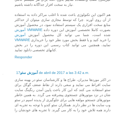
نیاز به سخت افزار جداگانه داشته باشیم.
هم اکنون این تکنولوژی باعث شده تا اغلب مراکز داده به استفاده
از آن روی آورند .چرا که توسط مجازی سازی میتوان از حداکثر
منابع سخت افزاری یک سیستم استفاده نمود، در محصول آموزش
بصورت کاملا تخصصی آموزش این دوره داده
آموزش VMWARE
شده است، شما می توانید کل محصول آموزش
آموزش
را خرید کنید و یا فقط بخش مورد نظر خود را خریداری
VMWARE
نمایید، همچنین می توانید کتاب رسمی این دوره را در بخش
کتابهای تخصصی دانلود نمایید.
Responder
17 de abril de 2017 a las 3:42 a.m.
آموزش سئو
در اکثر موردها مدیران، طراح ها و کارشناسان سئو در بهینه سازی
سایت افراط می نمایند و سعی دارند از نقاط ضعف گوگل برای
سئو استفاده می کنند که این کار باعث پایین آمدن رنگینگ سایت
شان در نزد موتورهای جستجوی پیشرفته می گردد. به همین خاطر
موتورهای جستجو مولفه هایی برای جلوگیزی از پدیده اسپم در سئو
وب سایت ها در نظر دارند. همکاران سئو کندو با توجه به تجربه ای
دارند همه تلاش خود را به کار می گیرند. تا تجربه های خودشان را