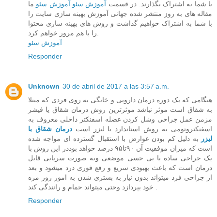
با شما به اشتراک بگذارند. در قسمت
آموزش سئو
آموزش سئو
ما
مقاله های به روز منتشر شده جهانی‌ آموزش بهینه سازی سایت را
با شما به اشتراک خواهیم گذاشت و روش های بهینه سازی محتوا
را با هم مرور خواهم کرد.
آموزش سئو
Responder
Unknown
30 de abril de 2017 a las 3:57 a.m.
هنگامی که یک دوره درمان دارویی و خانگی به روی فردی که مبتلا
به شقاق است موثر نباشد موثرترین روش درمان شقاق یا فیشر
مزمن عمل جراحی وشل کردن عضله اسفنکتر داخلی معروف به
اسفنکتروتومی به روش استاندارد با لیزر است
درمان شقاق با
لیزر
به دلیل کم بودن عوارض با استقبال گسترده ای مواجه شده
است که میزان موفقیت آن ۹۰تا۹۵ درصد خواهد بوددر این روش با
یک جراحی ساده با بی حسی موضعی وبه صورت سرپایی قابل
درمان است که باعث بهبودی سریع و رفع فوری درد میشود و بعد
از جراحی فرد میتواند بدون نیاز به بستری شدن به امور روز مره
خود بپردازد وحتی میتواند حمام و رانندگی کند .
Responder