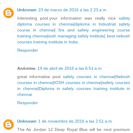
Unknown
23 de marzo de 2016 a las 2:23 a.m.
Interesting post.your information was really nice
safety
diploma courses in chennai
|
diploma in Industrial safety
course in chennai
|
fire and safety engineering course
training chennai
|
iosh managing safely institute
|
best nebosh
courses training institute in India
Responder
Anónimo
19 de abril de 2016 a las 6:51 a.m.
great informative post
safety courses in chennai
|
Nebosh
courses in chennai
|
IOSH courses in chennai
|
safety courses
in chennai
|
Diploma in safety courses training institute in
chennai
Responder
Unknown
1 de noviembre de 2016 a las 2:51 a.m.
The Air Jordan 12 Deep Royal Blue will be next premium