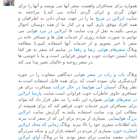
همواره برای مسافران واهمیت سفر آنها می نویسد و آنها را برای
جهان گردی و ایران گردی آماده می کند.با مراجعه به
سایت
ایرلاین در مریخ
ما را در جهت میدان دادن به اطرافیان و
همه افراد موفق یاری کنید و در کنار ما از همه دوستان احوال
برسی بکنید.به نقل از وب سایت
فا ایرلاین در نبرد هوایی
می
توانیم به صورت شبانه روزی از خدمات هتل ها و مسافر خانه در
سفر با خبر بشویم و از خدمات آنها استفاده کنیم.با مطالعه
وبلاگ
سفرهای هوایی رضا و رفقا
در میابیم که سفر به هر کجا
باشد آبستن حوادث خوب و خوش فراوانی است و ما با خوشی ها
در سفر روحیه و حالمان تغییر پیدا می کند.
وبلاگ
باب و راب در سفر هوایی
دیدگاهی متفاوت را در حوزه
گردشگری بیان نموده است که برای همه قابل استفاده است.به
نظر وبلاگ
آسمان آبی هواپیما در حال حرکت
مسافرت برای هر
مسافری حاوی خاطرات خوب فراوانی است.سایت
پارسا ایرلاین
در سفرهای هوایی
همواره این نکته را مد نظر قرار داد که بتواند
برای مسافران عزیز خدمات خوب فراهم کند که برای همیشه از
مطالب این وب سایت استفاده بکنند.به گزارش سایت
ایرلاین
بزرگ هواپیمایی
بسیاری از مردم برای این که از سفر لذت ببرند
باید اطلاعات سفری خود را بالا ببرند. وبلاگ
زماني كه محك ايرلاين
استارت خورد
بسیاری از مردم در آشفته بازار ارز و سکه سردرگم
انتخاب مقصد مناسب برای سفر بودند. ما در وبلاگ
آوای ایرلاین