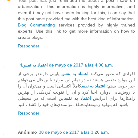
Your post has just reminded me about a post i saw on
urbanization. This information is highly informative, and
even if i may not have been looking for this, i can say that
this post have provided me with the best kind of information.
Blog Commenting
services provided by highly trained
experts. Use this link to get more information on how to
create blogs.
Responder
اعتماد به نفس
4 de mayo de 2017 a las 4:06 a.m.
افرادی که تصور می‌کنند
اعتماد به نفس
پایینی دارنددر برخی از
این موارد ضعیف هستند نه در تمام این موارد.بااین‌حال می‌خواهم
خبر خوبی بدهم:
اعتماد به نفس
کاملاً اکتسابی است و می‌توان آن را
با روش‌هایی دوباره احیا کرد و آن را تقویت کردیکی از بهترین
راهکارها برای افزایش
اعتماد به نفس
این است که در محیطی
باشید که بتوانید زمینه‌هایمختلف توانمندی‌های خود را کشف کنید.
Responder
Anónimo
30 de mayo de 2017 a las 3:26 a.m.