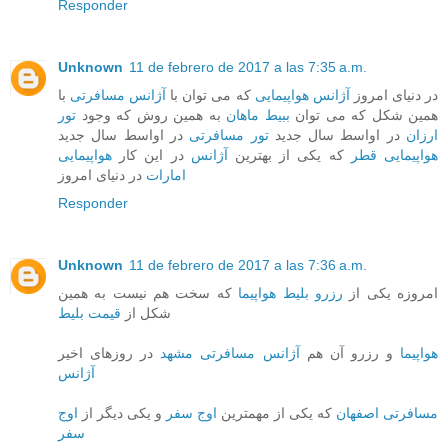
Responder
Unknown
11 de febrero de 2017 a las 7:35 a.m.
در دنیای امروز
آژانس هواپیمایی
که می توان با
آژانس مسافرتی
با
همین شکل که می توان
ببیط ماهان
به همین روش که وجود
تور
ارزان
در اواسط سال جدید
تور مسافرتی
در اواسط سال جدید
هواپیمایی قطر
که یکی از بهترین
آژانس
در این کار
هواپیمایی
امارات
در دنیای امروز
Responder
Unknown
11 de febrero de 2017 a las 7:36 a.m.
امروزه یکی از
رزرو بلیط هواپیما
که سخت هم نیست به همین
شکل از
قیمت بلیط
هواپیما
و رزرو آن هم
آژانس مسافرتی مشهد
در روزهای اخیر
آژانس
مسافرتی اصفهان
که یکی از مهمترین
اوج سفر
و یکی دیگر از
اوج
سفر