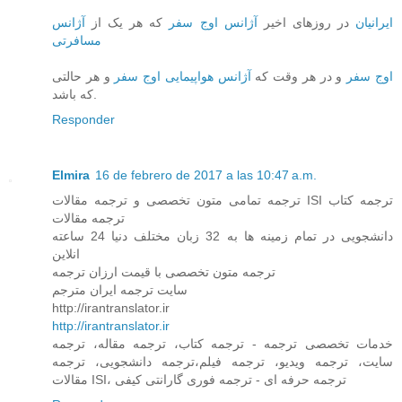
ایرانیان
در روزهای اخیر
آژانس اوج سفر
که هر یک از
آژانس
مسافرتی
اوج سفر
و در هر وقت که
آژانس هواپیمایی اوج سفر
و هر حالتی
که باشد.
Responder
Elmira
16 de febrero de 2017 a las 10:47 a.m.
ترجمه تمامی متون تخصصی و ترجمه مقالات ISI ترجمه کتاب
ترجمه مقالات
دانشجویی در تمام زمینه ها به 32 زبان مختلف دنیا 24 ساعته
انلاین
ترجمه متون تخصصی با قیمت ارزان ترجمه
سایت ترجمه ایران مترجم
http://irantranslator.ir
http://irantranslator.ir
خدمات تخصصی ترجمه - ترجمه کتاب، ترجمه مقاله، ترجمه
سایت، ترجمه ویدیو، ترجمه فیلم،ترجمه دانشجویی، ترجمه
مقالات ISI، ترجمه حرفه ای - ترجمه فوری گارانتی کیفی