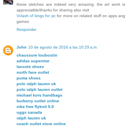
these stetches are indeed very amazing. the art work is
appreciatble/thanks for sharing also visit
Vclash of kings for pc
for more on related stuff on apps ang
games.
Responder
John
10 de agosto de 2016 a las 10:29 a.m.
chaussure louboutin
adidas superstar
lacoste shoes
north face outlet
puma shoes
polo ralph lauren uk
polo ralph lauren outlet
michael kors handbags
burberry outlet online
nike free flyknit 5.0
uggs canada
ralph lauren uk
coach outlet store online