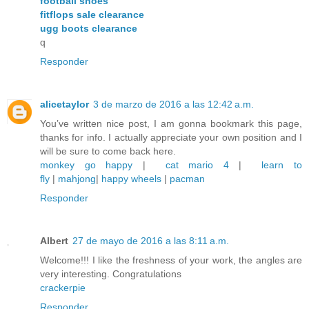
football shoes
fitflops sale clearance
ugg boots clearance
q
Responder
alicetaylor
3 de marzo de 2016 a las 12:42 a.m.
You’ve written nice post, I am gonna bookmark this page,
thanks for info. I actually appreciate your own position and I
will be sure to come back here.
monkey go happy
|
cat mario 4
|
learn to
fly
|
mahjong
|
happy wheels
|
pacman
Responder
Albert
27 de mayo de 2016 a las 8:11 a.m.
Welcome!!! I like the freshness of your work, the angles are
very interesting. Congratulations
crackerpie
Responder