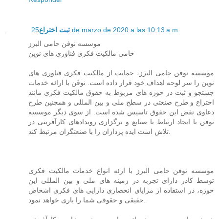
ثبت اختراع
25 de marzo de 2020 a las 10:13 a.m.
موسسه نوفن حامی البرز
حامی مالکیت فکری فناوری های نوین
موسسه نوفن حامی البرز، حمایت از مالکیت فکری فناوری های
نوین را سر لوحه اهداف خود قرار داده است. نوفَن با ارائه خدمات
جستجو و ثبت در حوزه های مربوط به حقوق مالکیت فکری مانند
اختراع و طرح صنعتی در سطح ملی و بین المللی و همچنین طرح
دعاوی نقض این حقوق تاسیس شده است. از سوی دیگر موسسه
نوفن با ایجاد ارتباط با صنایع و برگزاری رویدادهای کارآفرینی در
تلاش است ایده پردازان را با صنعتگران مرتبط کند.
موسسه نوفن حامی البرز با ارئه انواع خدمات مالکیت فکری
توسط کادر دارای تجربه در زمینه های ملی و بین المللی این
حوزه، در استفاده از مزایای انحصاری دارایی های فکری اشخاص
حقیقی و حقوقی شما را یاری خواهد نمود.