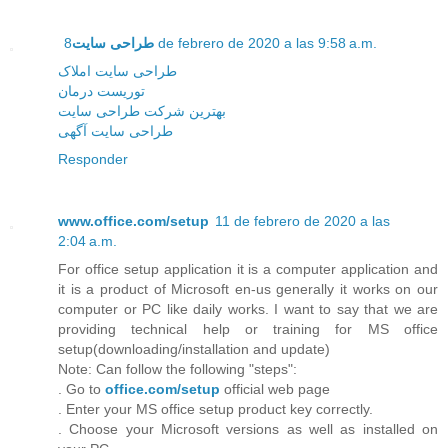
طراحی سایت
8 de febrero de 2020 a las 9:58 a.m.
طراحی سایت املاک
توریست درمان
بهترین شرکت طراحی سایت
طراحی سایت آگهی
Responder
www.office.com/setup
11 de febrero de 2020 a las
2:04 a.m.
For office setup application it is a computer application and
it is a product of Microsoft en-us generally it works on our
computer or PC like daily works. I want to say that we are
providing technical help or training for MS office
setup(downloading/installation and update)
Note: Can follow the following "steps":
. Go to
office.com/setup
official web page
. Enter your MS office setup product key correctly.
. Choose your Microsoft versions as well as installed on