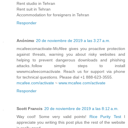
Rent studio in Tehran
Rent suit in Tehran
Accommodation for foreigners in Tehran
Responder
Anónimo
20 de noviembre de 2019 a las 3:27 a.m.
mcafeecomactivate-McAfee gives you proactive protection
against threats, warning you about risky websites and
helping to prevent dangerous downloads and phishing
attacks..follow simple steps to install
wwwmcafeecomactivate. Reach us for support via phone
for technical questions. Please dial +1 888-623-3555.
mcafee.com/activate
~
www.mcafee.com/activate
Responder
Scott Francis
20 de noviembre de 2019 a las 8:12 a.m.
Way cool! Some very valid points!
Rice Purity Test
I
appreciate you writing this post plus the rest of the website
is really good.