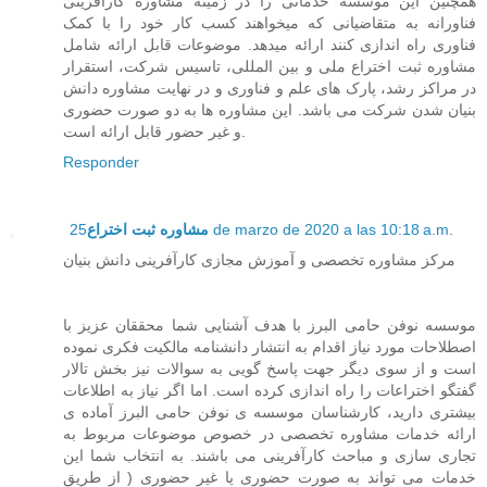
همچنین این موسسه خدماتی را در زمینه مشاوره کارآفرینی
فناورانه به متقاضیانی که میخواهند کسب کار خود را با کمک
فناوری راه اندازی کنند ارائه میدهد. موضوعات قابل ارائه شامل
مشاوره ثبت اختراع ملی و بین المللی، تاسیس شرکت، استقرار
در مراکز رشد، پارک های علم و فناوری و در نهایت مشاوره دانش
بنیان شدن شرکت می باشد. این مشاوره ها به دو صورت حضوری
و غیر حضور قابل ارائه است.
Responder
مشاوره ثبت اختراع
25 de marzo de 2020 a las 10:18 a.m.
مرکز مشاوره تخصصی و آموزش مجازی کارآفرینی دانش بنیان
موسسه نوفن حامی البرز با هدف آشنایی شما محققان عزیز با
اصطلاحات مورد نیاز اقدام به انتشار دانشنامه مالکیت فکری نموده
است و از سوی دیگر جهت پاسخ گویی به سوالات نیز بخش تالار
گفتگو اختراعات را راه اندازی کرده است. اما اگر نیاز به اطلاعات
بیشتری دارید، کارشناسان موسسه ی نوفن حامی البرز آماده ی
ارائه خدمات مشاوره تخصصی در خصوص موضوعات مربوط به
تجاری سازی و مباحث کارآفرینی می باشند. به انتخاب شما این
خدمات می تواند به صورت حضوری یا غیر حضوری ( از طریق