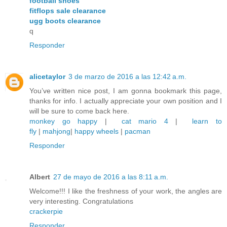
football shoes
fitflops sale clearance
ugg boots clearance
q
Responder
alicetaylor
3 de marzo de 2016 a las 12:42 a.m.
You’ve written nice post, I am gonna bookmark this page,
thanks for info. I actually appreciate your own position and I
will be sure to come back here.
monkey go happy
|
cat mario 4
|
learn to
fly
|
mahjong
|
happy wheels
|
pacman
Responder
Albert
27 de mayo de 2016 a las 8:11 a.m.
Welcome!!! I like the freshness of your work, the angles are
very interesting. Congratulations
crackerpie
Responder