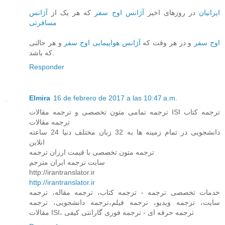
ایرانیان
در روزهای اخیر
آژانس اوج سفر
که هر یک از
آژانس
مسافرتی
اوج سفر
و در هر وقت که
آژانس هواپیمایی اوج سفر
و هر حالتی
که باشد.
Responder
Elmira
16 de febrero de 2017 a las 10:47 a.m.
ترجمه تمامی متون تخصصی و ترجمه مقالات ISI ترجمه کتاب
ترجمه مقالات
دانشجویی در تمام زمینه ها به 32 زبان مختلف دنیا 24 ساعته
انلاین
ترجمه متون تخصصی با قیمت ارزان ترجمه
سایت ترجمه ایران مترجم
http://irantranslator.ir
http://irantranslator.ir
خدمات تخصصی ترجمه - ترجمه کتاب، ترجمه مقاله، ترجمه
سایت، ترجمه ویدیو، ترجمه فیلم،ترجمه دانشجویی، ترجمه
مقالات ISI، ترجمه حرفه ای - ترجمه فوری گارانتی کیفی