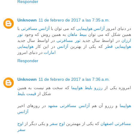
Responder
Unknown
11 de febrero de 2017 a las 7:35 a.m.
در دنیای امروز
آژانس هواپیمایی
که می توان با
آژانس مسافرتی
با
همین شکل که می توان
ببیط ماهان
به همین روش که وجود
تور
ارزان
در اواسط سال جدید
تور مسافرتی
در اواسط سال جدید
هواپیمایی قطر
که یکی از بهترین
آژانس
در این کار
هواپیمایی
امارات
در دنیای امروز
Responder
Unknown
11 de febrero de 2017 a las 7:36 a.m.
امروزه یکی از
رزرو بلیط هواپیما
که سخت هم نیست به همین
شکل از
قیمت بلیط
هواپیما
و رزرو آن هم
آژانس مسافرتی مشهد
در روزهای اخیر
آژانس
مسافرتی اصفهان
که یکی از مهمترین
اوج سفر
و یکی دیگر از
اوج
سفر