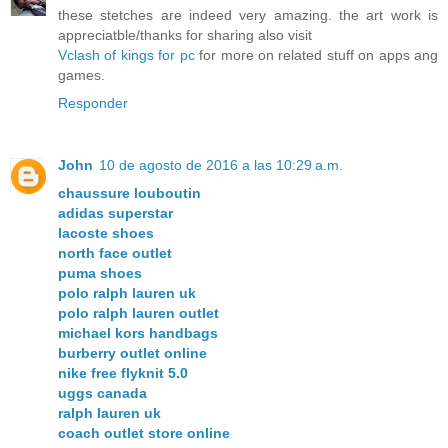
these stetches are indeed very amazing. the art work is
appreciatble/thanks for sharing also visit
Vclash of kings for pc
for more on related stuff on apps ang
games.
Responder
John
10 de agosto de 2016 a las 10:29 a.m.
chaussure louboutin
adidas superstar
lacoste shoes
north face outlet
puma shoes
polo ralph lauren uk
polo ralph lauren outlet
michael kors handbags
burberry outlet online
nike free flyknit 5.0
uggs canada
ralph lauren uk
coach outlet store online