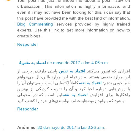
Your post has just reminded me about a post i saw on
urbanization. This information is highly informative, and
even if i may not have been looking for this, i can say that
this post have provided me with the best kind of information.
Blog Commenting
services provided by highly trained
experts. Use this link to get more information on how to
create blogs.
Responder
اعتماد به نفس
4 de mayo de 2017 a las 4:06 a.m.
افرادی که تصور می‌کنند
اعتماد به نفس
پایینی دارنددر برخی از
این موارد ضعیف هستند نه در تمام این موارد.بااین‌حال می‌خواهم
خبر خوبی بدهم:
اعتماد به نفس
کاملاً اکتسابی است و می‌توان آن را
با روش‌هایی دوباره احیا کرد و آن را تقویت کردیکی از بهترین
راهکارها برای افزایش
اعتماد به نفس
این است که در محیطی
باشید که بتوانید زمینه‌هایمختلف توانمندی‌های خود را کشف کنید.
Responder
Anónimo
30 de mayo de 2017 a las 3:26 a.m.