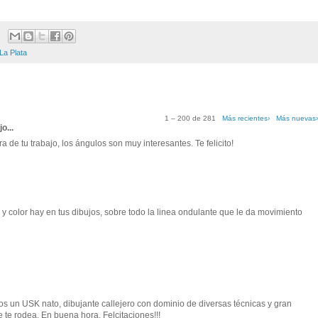
La Plata
1 – 200 de 281
Más recientes›
Más nuevas
jo...
 de tu trabajo, los ángulos son muy interesantes. Te felicito!
y color hay en tus dibujos, sobre todo la linea ondulante que le da movimiento
os un USK nato, dibujante callejero con dominio de diversas técnicas y gran
e te rodea. En buena hora, Felcitaciones!!!