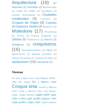
Arquitectura
(19)
Art
Nouveau
(2)
Avenidas
(2)
Bicentenario
(1)
Cafés
(1)
Calles
(1)
Cancilleria
(1)
Ciudades
Ciudad Universitaria
(1)
medievales
(8)
Colectivo
(1)
Croquis de Viajes
(8)
Cupulas
(4)
Espacios Verdes
(4)
Moderno
(1)
Moleskine
(17)
Photoshop
(1)
Postal
(1)
Puente Colgante
(1)
Salidas
(5)
barcos
(2)
Tradiciones
(1)
croquiseros
brutalismo
(2)
(16)
deconstructivismo
(1)
digital
(1)
figura-fondo
(1)
iglesias porteñas
(1)
interior
(1)
marina
(1)
noticias
(1)
radio
(1)
symposium
(10)
transporte
(3)
Técnicas
Art pen y lápiz color. Aula Magna FADU -
Bic y lapices color
UNC
Bic negra
Croquis tinta
Lammy y lápices
color
Lamy y lápices color. Los Andes.
Lapiz color
Lapiz
Chile. Carlos Herrera
color y tinta
Lapiz grafito
Lápices color
Lápiz grafito y lápiz color.
Papel madera