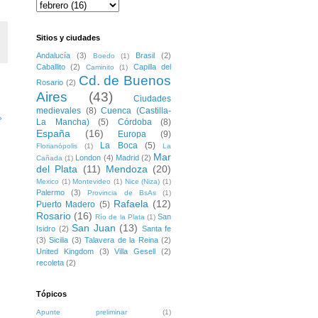
Sitios y ciudades
Andalucía
(3)
Brasil
(2)
Boedo
(1)
Caballito
(2)
Capilla del
Caminito
(1)
Cd. de Buenos
Rosario
(2)
Aires
(43)
Ciudades
medievales
(8)
Cuenca (Castilla-
»
La Mancha)
(5)
Córdoba
(8)
España
(16)
Europa
(9)
La Boca
(5)
Florianópolis
(1)
La
Mar
London
(4)
Madrid
(2)
Cañada
(1)
del Plata
(11)
Mendoza
(20)
Mexico
(1)
Montevideo
(1)
Nice (Niza)
(1)
Palermo
(3)
Provincia de BsAs
(1)
Rafaela
(12)
Puerto Madero
(5)
Rosario
(16)
San
Río de la Plata
(1)
San Juan
(13)
Isidro
(2)
Santa fe
(3)
Sicilia
(3)
Talavera de la Reina
(2)
United Kingdom
(3)
Villa Gesell
(2)
recoleta
(2)
Tópicos
Apunte preliminar
(1)