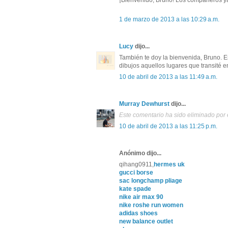
1 de marzo de 2013 a las 10:29 a.m.
Lucy
dijo...
También te doy la bienvenida, Bruno. E
dibujos aquellos lugares que transité e
10 de abril de 2013 a las 11:49 a.m.
Murray Dewhurst
dijo...
Este comentario ha sido eliminado por e
10 de abril de 2013 a las 11:25 p.m.
Anónimo dijo...
qihang0911,
hermes uk
gucci borse
sac longchamp pliage
kate spade
nike air max 90
nike roshe run women
adidas shoes
new balance outlet