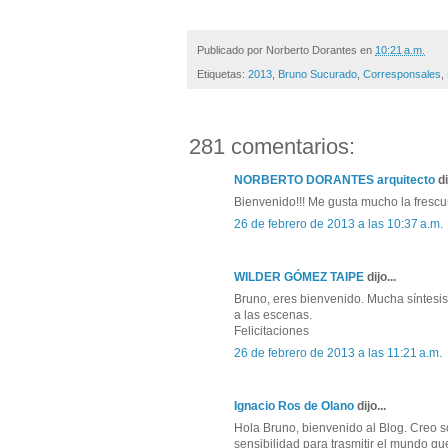
Publicado por
Norberto Dorantes
en
10:21 a.m.
Etiquetas:
2013
,
Bruno Sucurado
,
Corresponsales
,
281 comentarios:
NORBERTO DORANTES arquitecto
di
Bienvenido!!! Me gusta mucho la frescura
26 de febrero de 2013 a las 10:37 a.m.
WILDER GÓMEZ TAIPE
dijo...
Bruno, eres bienvenido. Mucha síntesis 
a las escenas.
Felicitaciones
26 de febrero de 2013 a las 11:21 a.m.
Ignacio Ros de Olano
dijo...
Hola Bruno, bienvenido al Blog. Creo s
sensibilidad para trasmitir el mundo qu