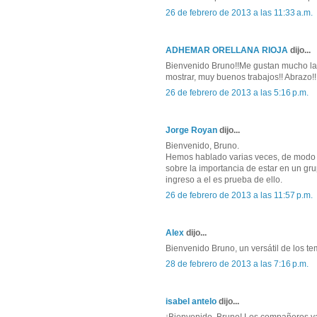
26 de febrero de 2013 a las 11:33 a.m.
ADHEMAR ORELLANA RIOJA
dijo...
Bienvenido Bruno!!Me gustan mucho las 
mostrar, muy buenos trabajos!! Abrazo!!
26 de febrero de 2013 a las 5:16 p.m.
Jorge Royan
dijo...
Bienvenido, Bruno.
Hemos hablado varias veces, de modo 
sobre la importancia de estar en un gru
ingreso a el es prueba de ello.
26 de febrero de 2013 a las 11:57 p.m.
Alex
dijo...
Bienvenido Bruno, un versátil de los te
28 de febrero de 2013 a las 7:16 p.m.
isabel antelo
dijo...
¡Bienvenido, Bruno! Los compañeros y