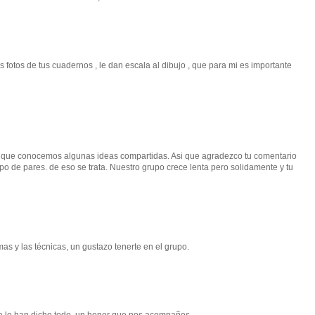
fotos de tus cuadernos , le dan escala al dibujo , que para mi es importante
que conocemos algunas ideas compartidas. Asi que agradezco tu comentario
po de pares. de eso se trata. Nuestro grupo crece lenta pero solidamente y tu
mas y las técnicas, un gustazo tenerte en el grupo.
a lo han dicho todo, un honor que nos acompañes.