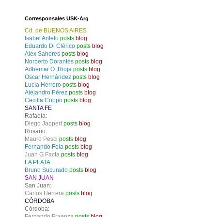
Corresponsales USK-Arg
Cd. de BUENOS AIRES
Isabel Antelo
posts
blog
Eduardo Di Clérico
posts
blog
Alex Sahores
posts
blog
s
Norberto Dorantes
posts
blog
Adhemar O. Rioja
posts
blog
Oscar Hernández
posts
blog
Lucía Herrero
posts
blog
Alejandro Pérez
posts
blog
,
Cecilia Coppo
posts
blog
SANTA FE
Rafaela:
Diego Jappert
posts
blog
Rosario:
Mauro Pesci
posts
blog
Fernando Fola
posts
blog
Juan G Facta
posts
blog
LA PLATA
Bruno Sucurado
posts
blog
SAN JUAN
San Juan:
Carlos Herrera
posts
blog
CÓRDOBA
Córdoba:
Fernando Fraenza
posts
blog