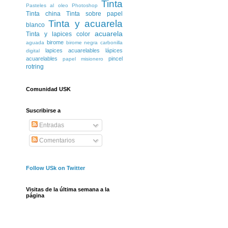
Tinta
Pasteles al oleo
Photoshop
Tinta china
Tinta sobre papel
Tinta y acuarela
blanco
acuarela
Tinta y lapices color
birome
aguada
birome negra
carbonilla
lapices acuarelables
lápices
digital
acuarelables
pincel
papel misionero
rotring
Comunidad USK
Suscribirse a
Entradas
Comentarios
Follow USk on Twitter
Visitas de la última semana a la
página