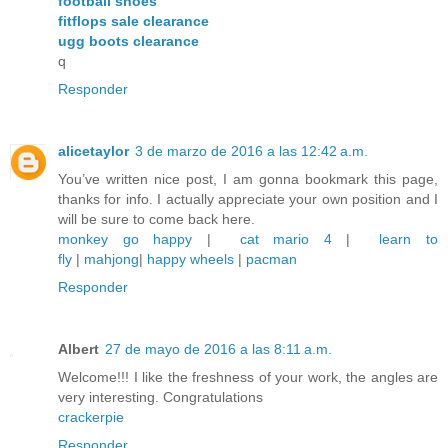
football shoes
fitflops sale clearance
ugg boots clearance
q
Responder
alicetaylor
3 de marzo de 2016 a las 12:42 a.m.
You’ve written nice post, I am gonna bookmark this page,
thanks for info. I actually appreciate your own position and I
will be sure to come back here.
monkey go happy
|
cat mario 4
|
learn to
fly
|
mahjong
|
happy wheels
|
pacman
Responder
Albert
27 de mayo de 2016 a las 8:11 a.m.
Welcome!!! I like the freshness of your work, the angles are
very interesting. Congratulations
crackerpie
Responder