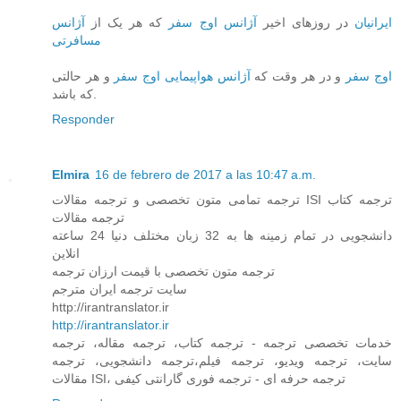
ایرانیان
در روزهای اخیر
آژانس اوج سفر
که هر یک از
آژانس
مسافرتی
اوج سفر
و در هر وقت که
آژانس هواپیمایی اوج سفر
و هر حالتی
که باشد.
Responder
Elmira
16 de febrero de 2017 a las 10:47 a.m.
ترجمه تمامی متون تخصصی و ترجمه مقالات ISI ترجمه کتاب
ترجمه مقالات
دانشجویی در تمام زمینه ها به 32 زبان مختلف دنیا 24 ساعته
انلاین
ترجمه متون تخصصی با قیمت ارزان ترجمه
سایت ترجمه ایران مترجم
http://irantranslator.ir
http://irantranslator.ir
خدمات تخصصی ترجمه - ترجمه کتاب، ترجمه مقاله، ترجمه
سایت، ترجمه ویدیو، ترجمه فیلم،ترجمه دانشجویی، ترجمه
مقالات ISI، ترجمه حرفه ای - ترجمه فوری گارانتی کیفی