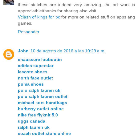
these stetches are indeed very amazing. the art work is
appreciatble/thanks for sharing also visit
Vclash of kings for pc
for more on related stuff on apps ang
games.
Responder
John
10 de agosto de 2016 a las 10:29 a.m.
chaussure louboutin
adidas superstar
lacoste shoes
north face outlet
puma shoes
polo ralph lauren uk
polo ralph lauren outlet
michael kors handbags
burberry outlet online
nike free flyknit 5.0
uggs canada
ralph lauren uk
coach outlet store online