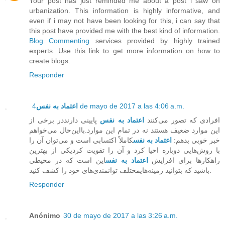
Your post has just reminded me about a post i saw on
urbanization. This information is highly informative, and
even if i may not have been looking for this, i can say that
this post have provided me with the best kind of information.
Blog Commenting
services provided by highly trained
experts. Use this link to get more information on how to
create blogs.
Responder
اعتماد به نفس
4 de mayo de 2017 a las 4:06 a.m.
افرادی که تصور می‌کنند
اعتماد به نفس
پایینی دارنددر برخی از
این موارد ضعیف هستند نه در تمام این موارد.بااین‌حال می‌خواهم
خبر خوبی بدهم:
اعتماد به نفس
کاملاً اکتسابی است و می‌توان آن را
با روش‌هایی دوباره احیا کرد و آن را تقویت کردیکی از بهترین
راهکارها برای افزایش
اعتماد به نفس
این است که در محیطی
باشید که بتوانید زمینه‌هایمختلف توانمندی‌های خود را کشف کنید.
Responder
Anónimo
30 de mayo de 2017 a las 3:26 a.m.