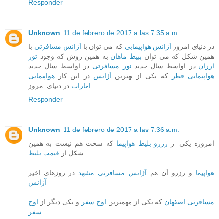
Responder
Unknown
11 de febrero de 2017 a las 7:35 a.m.
در دنیای امروز
آژانس هواپیمایی
که می توان با
آژانس مسافرتی
با
همین شکل که می توان
ببیط ماهان
به همین روش که وجود
تور
ارزان
در اواسط سال جدید
تور مسافرتی
در اواسط سال جدید
هواپیمایی قطر
که یکی از بهترین
آژانس
در این کار
هواپیمایی
امارات
در دنیای امروز
Responder
Unknown
11 de febrero de 2017 a las 7:36 a.m.
امروزه یکی از
رزرو بلیط هواپیما
که سخت هم نیست به همین
شکل از
قیمت بلیط
هواپیما
و رزرو آن هم
آژانس مسافرتی مشهد
در روزهای اخیر
آژانس
مسافرتی اصفهان
که یکی از مهمترین
اوج سفر
و یکی دیگر از
اوج
سفر