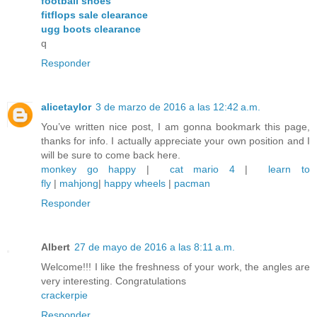
football shoes
fitflops sale clearance
ugg boots clearance
q
Responder
alicetaylor
3 de marzo de 2016 a las 12:42 a.m.
You’ve written nice post, I am gonna bookmark this page,
thanks for info. I actually appreciate your own position and I
will be sure to come back here.
monkey go happy
|
cat mario 4
|
learn to
fly
|
mahjong
|
happy wheels
|
pacman
Responder
Albert
27 de mayo de 2016 a las 8:11 a.m.
Welcome!!! I like the freshness of your work, the angles are
very interesting. Congratulations
crackerpie
Responder