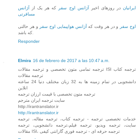
ایرانیان
در روزهای اخیر
آژانس اوج سفر
که هر یک از
آژانس
مسافرتی
اوج سفر
و در هر وقت که
آژانس هواپیمایی اوج سفر
و هر حالتی
که باشد.
Responder
Elmira
16 de febrero de 2017 a las 10:47 a.m.
ترجمه تمامی متون تخصصی و ترجمه مقالات ISI ترجمه کتاب
ترجمه مقالات
دانشجویی در تمام زمینه ها به 32 زبان مختلف دنیا 24 ساعته
انلاین
ترجمه متون تخصصی با قیمت ارزان ترجمه
سایت ترجمه ایران مترجم
http://irantranslator.ir
http://irantranslator.ir
خدمات تخصصی ترجمه - ترجمه کتاب، ترجمه مقاله، ترجمه
سایت، ترجمه ویدیو، ترجمه فیلم،ترجمه دانشجویی، ترجمه
مقالات ISI، ترجمه حرفه ای - ترجمه فوری گارانتی کیفی