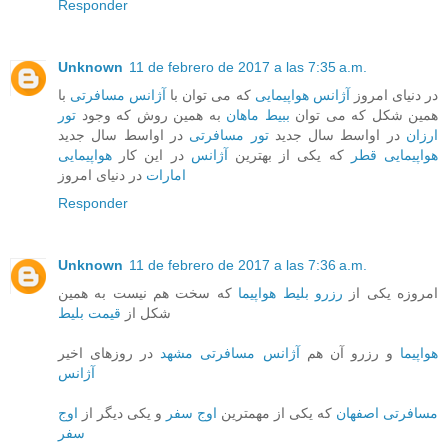
Responder
Unknown
11 de febrero de 2017 a las 7:35 a.m.
در دنیای امروز
آژانس هواپیمایی
که می توان با
آژانس مسافرتی
با
همین شکل که می توان
ببیط ماهان
به همین روش که وجود
تور
ارزان
در اواسط سال جدید
تور مسافرتی
در اواسط سال جدید
هواپیمایی قطر
که یکی از بهترین
آژانس
در این کار
هواپیمایی
امارات
در دنیای امروز
Responder
Unknown
11 de febrero de 2017 a las 7:36 a.m.
امروزه یکی از
رزرو بلیط هواپیما
که سخت هم نیست به همین
شکل از
قیمت بلیط
هواپیما
و رزرو آن هم
آژانس مسافرتی مشهد
در روزهای اخیر
آژانس
مسافرتی اصفهان
که یکی از مهمترین
اوج سفر
و یکی دیگر از
اوج
سفر