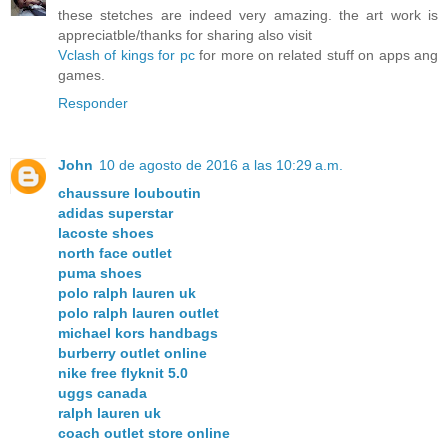
these stetches are indeed very amazing. the art work is
appreciatble/thanks for sharing also visit
Vclash of kings for pc
for more on related stuff on apps ang
games.
Responder
John
10 de agosto de 2016 a las 10:29 a.m.
chaussure louboutin
adidas superstar
lacoste shoes
north face outlet
puma shoes
polo ralph lauren uk
polo ralph lauren outlet
michael kors handbags
burberry outlet online
nike free flyknit 5.0
uggs canada
ralph lauren uk
coach outlet store online