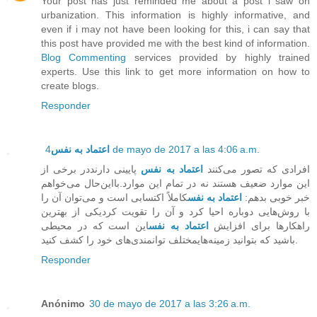
Your post has just reminded me about a post i saw on
urbanization. This information is highly informative, and
even if i may not have been looking for this, i can say that
this post have provided me with the best kind of information.
Blog Commenting
services provided by highly trained
experts. Use this link to get more information on how to
create blogs.
Responder
اعتماد به نفس
4 de mayo de 2017 a las 4:06 a.m.
افرادی که تصور می‌کنند
اعتماد به نفس
پایینی دارنددر برخی از
این موارد ضعیف هستند نه در تمام این موارد.بااین‌حال می‌خواهم
خبر خوبی بدهم:
اعتماد به نفس
کاملاً اکتسابی است و می‌توان آن را
با روش‌هایی دوباره احیا کرد و آن را تقویت کردیکی از بهترین
راهکارها برای افزایش
اعتماد به نفس
این است که در محیطی
باشید که بتوانید زمینه‌هایمختلف توانمندی‌های خود را کشف کنید.
Responder
Anónimo
30 de mayo de 2017 a las 3:26 a.m.