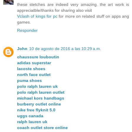
these stetches are indeed very amazing. the art work is
appreciatble/thanks for sharing also visit
Vclash of kings for pc
for more on related stuff on apps ang
games.
Responder
John
10 de agosto de 2016 a las 10:29 a.m.
chaussure louboutin
adidas superstar
lacoste shoes
north face outlet
puma shoes
polo ralph lauren uk
polo ralph lauren outlet
michael kors handbags
burberry outlet online
nike free flyknit 5.0
uggs canada
ralph lauren uk
coach outlet store online