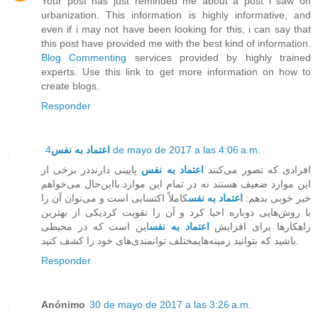
Your post has just reminded me about a post i saw on
urbanization. This information is highly informative, and
even if i may not have been looking for this, i can say that
this post have provided me with the best kind of information.
Blog Commenting
services provided by highly trained
experts. Use this link to get more information on how to
create blogs.
Responder
اعتماد به نفس
4 de mayo de 2017 a las 4:06 a.m.
افرادی که تصور می‌کنند
اعتماد به نفس
پایینی دارنددر برخی از
این موارد ضعیف هستند نه در تمام این موارد.بااین‌حال می‌خواهم
خبر خوبی بدهم:
اعتماد به نفس
کاملاً اکتسابی است و می‌توان آن را
با روش‌هایی دوباره احیا کرد و آن را تقویت کردیکی از بهترین
راهکارها برای افزایش
اعتماد به نفس
این است که در محیطی
باشید که بتوانید زمینه‌هایمختلف توانمندی‌های خود را کشف کنید.
Responder
Anónimo
30 de mayo de 2017 a las 3:26 a.m.