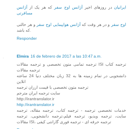
ایرانیان
در روزهای اخیر
آژانس اوج سفر
که هر یک از
آژانس
مسافرتی
اوج سفر
و در هر وقت که
آژانس هواپیمایی اوج سفر
و هر حالتی
که باشد.
Responder
Elmira
16 de febrero de 2017 a las 10:47 a.m.
ترجمه تمامی متون تخصصی و ترجمه مقالات ISI ترجمه کتاب
ترجمه مقالات
دانشجویی در تمام زمینه ها به 32 زبان مختلف دنیا 24 ساعته
انلاین
ترجمه متون تخصصی با قیمت ارزان ترجمه
سایت ترجمه ایران مترجم
http://irantranslator.ir
http://irantranslator.ir
خدمات تخصصی ترجمه - ترجمه کتاب، ترجمه مقاله، ترجمه
سایت، ترجمه ویدیو، ترجمه فیلم،ترجمه دانشجویی، ترجمه
مقالات ISI، ترجمه حرفه ای - ترجمه فوری گارانتی کیفی