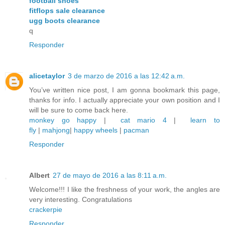
football shoes
fitflops sale clearance
ugg boots clearance
q
Responder
alicetaylor
3 de marzo de 2016 a las 12:42 a.m.
You’ve written nice post, I am gonna bookmark this page,
thanks for info. I actually appreciate your own position and I
will be sure to come back here.
monkey go happy
|
cat mario 4
|
learn to
fly
|
mahjong
|
happy wheels
|
pacman
Responder
Albert
27 de mayo de 2016 a las 8:11 a.m.
Welcome!!! I like the freshness of your work, the angles are
very interesting. Congratulations
crackerpie
Responder