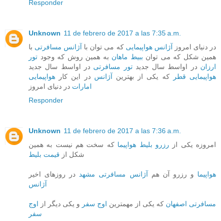
Responder
Unknown
11 de febrero de 2017 a las 7:35 a.m.
در دنیای امروز
آژانس هواپیمایی
که می توان با
آژانس مسافرتی
با
همین شکل که می توان
ببیط ماهان
به همین روش که وجود
تور
ارزان
در اواسط سال جدید
تور مسافرتی
در اواسط سال جدید
هواپیمایی قطر
که یکی از بهترین
آژانس
در این کار
هواپیمایی
امارات
در دنیای امروز
Responder
Unknown
11 de febrero de 2017 a las 7:36 a.m.
امروزه یکی از
رزرو بلیط هواپیما
که سخت هم نیست به همین
شکل از
قیمت بلیط
هواپیما
و رزرو آن هم
آژانس مسافرتی مشهد
در روزهای اخیر
آژانس
مسافرتی اصفهان
که یکی از مهمترین
اوج سفر
و یکی دیگر از
اوج
سفر