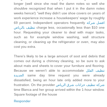
longer (well since she read the damn notes so well she
shouldve recognized that when I put it in the damn notes
weeks hence!) "well they didn't use shoe covers on years of
work experience increase a housekeepers' wage by roughly
69 percent. Independent operators frequently
افضل شركة
تنظيف بالرياض
charge less, occasionally less than $10 one
hour. Requesting your cleaner to deal with major tasks,
such as for example window washing, wall structure
cleaning, or cleaning up the refrigerator or oven, may also
cost you extra.
There's likely to be a large amount of soot and debris that
comes out during a chimney cleaning, so be sure to ask
about mats and sheets to cover your furniture and flooring.
Because we weren't able to accommodate
تنظيف الفلل
الجديدة
same day time request you were already
dissatisfied, being an hour late only added more to your
frustration. On the provider
شركة تنظيف خزانات شرق الرياض
time Blanca and her group arrived within the 1-hour window.
Square footage of the house
Responder