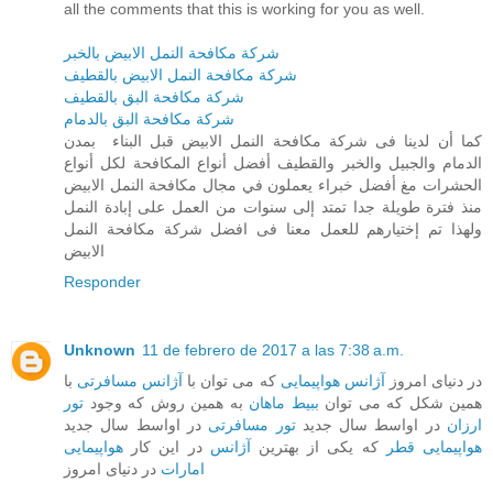
all the comments that this is working for you as well.
شركة مكافحة النمل الابيض بالخبر
شركة مكافحة النمل الابيض بالقطيف
شركة مكافحة البق بالقطيف
شركة مكافحة البق بالدمام
كما أن لدينا فى شركة مكافحة النمل الابيض قبل البناء بمدن
الدمام والجبيل والخبر والقطيف أفضل أنواع المكافحة لكل أنواع
الحشرات مغ أفضل خبراء يعملون في مجال مكافحة النمل الابيض
منذ فترة طويلة جدا تمتد إلى سنوات من العمل على إبادة النمل
ولهذا تم إختيارهم للعمل معنا فى افضل شركة مكافحة النمل
الابيض
Responder
Unknown
11 de febrero de 2017 a las 7:38 a.m.
در دنیای امروز
آژانس هواپیمایی
که می توان با
آژانس مسافرتی
با
همین شکل که می توان
ببیط ماهان
به همین روش که وجود
تور
ارزان
در اواسط سال جدید
تور مسافرتی
در اواسط سال جدید
هواپیمایی قطر
که یکی از بهترین
آژانس
در این کار
هواپیمایی
امارات
در دنیای امروز