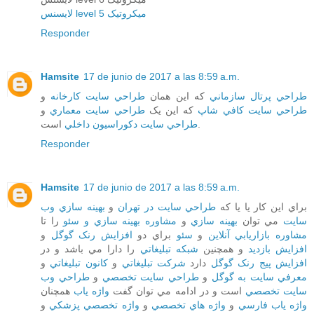
لایسنس level 5 میکروتیک
Responder
Hamsite
17 de junio de 2017 a las 8:59 a.m.
طراحي پرتال سازماني
که اين همان
طراحي سايت کارخانه
و
طراحي سايت کافي شاپ
که اين يک
طراحي سايت معماري
و
است.
طراحي سايت دکوراسيون داخلي
Responder
Hamsite
17 de junio de 2017 a las 8:59 a.m.
براي اين کار يا يا که
طراحي سايت در تهران
و
بهينه سازي وب
سايت
مي توان
بهينه سازي
و
مشاوره بهينه سازي و سئو
را تا
مشاوره بازاريابي آنلاين
و
سئو
براي دو
افزايش رنک گوگل
و
افزايش بازديد
و همچنين
شبکه تبليغاتي
را دارا مي باشد و در
افزايش پيج رنک گوگل
دارد
شرکت تبليغاتي
و
کانون تبليغاتي
و
معرفي سايت به گوگل
و
طراحي سايت تخصصي
و
طراحي وب
سايت تخصصي
است و در ادامه مي توان گفت
واژه ياب
همچنان
واژه ياب فارسي
و
واژه هاي تخصصي
و
واژه تخصصي پزشکي
و