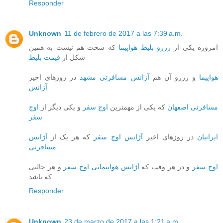
Responder
Unknown
11 de febrero de 2017 a las 7:39 a.m.
امروزه یکی از
رزرو بلیط هواپیما
که سخت هم نیست به همین
شکل از
قیمت بلیط
هواپیما
و رزرو آن هم
آژانس مسافرتی مشهد
در روزهای اخیر
آژانس
مسافرتی اصفهان
که یکی از مهمترین
اوج سفر
و یکی دیگر از
اوج
سفر
ایرانیان
در روزهای اخیر
آژانس اوج سفر
که هر یک از
آژانس
مسافرتی
اوج سفر
و در هر وقت که
آژانس هواپیمایی اوج سفر
و هر حالتی
که باشد.
Responder
Unknown
23 de marzo de 2017 a las 1:21 a.m.