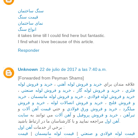
سنگ ساختمان
قیمت سنگ
نمای ساختمان
انواع سنگ
it takes time till I could find here but fantastic.
I find what i love because of this article.
Responder
Unknown
22 de julio de 2017 a las 7:40 a.m.
[Forwarded from Peyman Shams]
خريد و فروش لوله
،
خريد و فروش لوله آهني
علاقه مندان براي
،
خريد و فروش لوله صنعتي
،
خريد و فروش لوله گاز
،
فلزي
خريد
،
خريد و فروش لوله مانيسمان
،
خريد و فروش لوله فولادي
خريد و فروش
،
خريد و فروش اتصالات لوله
،
و فروش فلنج
و
قيمت آهن آلات
و حتي
خريد و فروش ورق فولادي
،
ميلگرد
سايت
مي توانند به
آهن آلات
و
خريد و فروش پروفيل
،
تيرآهن
مراجعه نماييد و با کارشناسان ما در ارتباط باشيد.
آهن اول
برخي از خدمات
آهن اول
:
قيمت
|
قيمت لوله مانيسمان
|
قيمت لوله فولادي و صنعتي