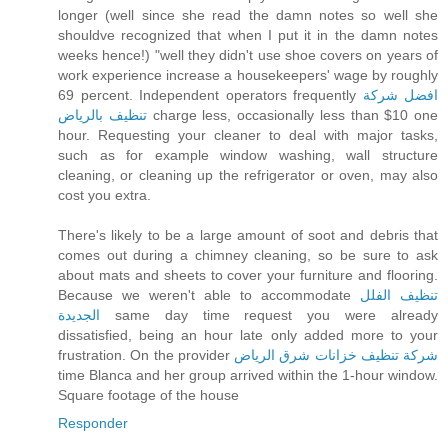
longer (well since she read the damn notes so well she
shouldve recognized that when I put it in the damn notes
weeks hence!) "well they didn't use shoe covers on years of
work experience increase a housekeepers' wage by roughly
69 percent. Independent operators frequently
افضل شركة
تنظيف بالرياض
charge less, occasionally less than $10 one
hour. Requesting your cleaner to deal with major tasks,
such as for example window washing, wall structure
cleaning, or cleaning up the refrigerator or oven, may also
cost you extra.
There's likely to be a large amount of soot and debris that
comes out during a chimney cleaning, so be sure to ask
about mats and sheets to cover your furniture and flooring.
Because we weren't able to accommodate
تنظيف الفلل
الجديدة
same day time request you were already
dissatisfied, being an hour late only added more to your
frustration. On the provider
شركة تنظيف خزانات شرق الرياض
time Blanca and her group arrived within the 1-hour window.
Square footage of the house
Responder