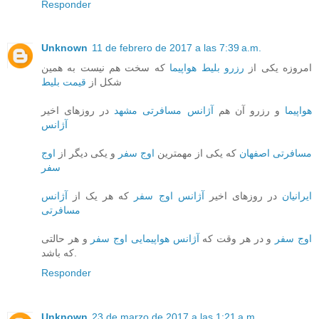
Responder
Unknown
11 de febrero de 2017 a las 7:39 a.m.
امروزه یکی از
رزرو بلیط هواپیما
که سخت هم نیست به همین
شکل از
قیمت بلیط
هواپیما
و رزرو آن هم
آژانس مسافرتی مشهد
در روزهای اخیر
آژانس
مسافرتی اصفهان
که یکی از مهمترین
اوج سفر
و یکی دیگر از
اوج
سفر
ایرانیان
در روزهای اخیر
آژانس اوج سفر
که هر یک از
آژانس
مسافرتی
اوج سفر
و در هر وقت که
آژانس هواپیمایی اوج سفر
و هر حالتی
که باشد.
Responder
Unknown
23 de marzo de 2017 a las 1:21 a.m.