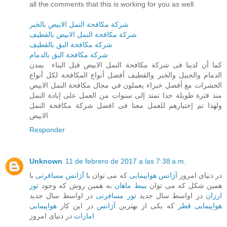
all the comments that this is working for you as well.
شركة مكافحة النمل الابيض بالخبر
شركة مكافحة النمل الابيض بالقطيف
شركة مكافحة البق بالقطيف
شركة مكافحة البق بالدمام
كما أن لدينا فى شركة مكافحة النمل الابيض قبل البناء بمدن
الدمام والجبيل والخبر والقطيف أفضل أنواع المكافحة لكل أنواع
الحشرات مغ أفضل خبراء يعملون في مجال مكافحة النمل الابيض
منذ فترة طويلة جدا تمتد إلى سنوات من العمل على إبادة النمل
ولهذا تم إختيارهم للعمل معنا فى افضل شركة مكافحة النمل
الابيض
Responder
Unknown
11 de febrero de 2017 a las 7:38 a.m.
در دنیای امروز
آژانس هواپیمایی
که می توان با
آژانس مسافرتی
با
همین شکل که می توان
ببیط ماهان
به همین روش که وجود
تور
ارزان
در اواسط سال جدید
تور مسافرتی
در اواسط سال جدید
هواپیمایی قطر
که یکی از بهترین
آژانس
در این کار
هواپیمایی
امارات
در دنیای امروز