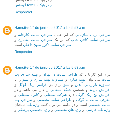
لایسنس level 5 میکروتیک
Responder
Hamsite
17 de junio de 2017 a las 8:59 a.m.
طراحي پرتال سازماني
که اين همان
طراحي سايت کارخانه
و
طراحي سايت کافي شاپ
که اين يک
طراحي سايت معماري
و
است.
طراحي سايت دکوراسيون داخلي
Responder
Hamsite
17 de junio de 2017 a las 8:59 a.m.
براي اين کار يا يا که
طراحي سايت در تهران
و
بهينه سازي وب
سايت
مي توان
بهينه سازي
و
مشاوره بهينه سازي و سئو
را تا
مشاوره بازاريابي آنلاين
و
سئو
براي دو
افزايش رنک گوگل
و
افزايش بازديد
و همچنين
شبکه تبليغاتي
را دارا مي باشد و در
افزايش پيج رنک گوگل
دارد
شرکت تبليغاتي
و
کانون تبليغاتي
و
معرفي سايت به گوگل
و
طراحي سايت تخصصي
و
طراحي وب
سايت تخصصي
است و در ادامه مي توان گفت
واژه ياب
همچنان
واژه ياب فارسي
و
واژه هاي تخصصي
و
واژه تخصصي پزشکي
و