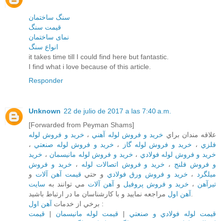
سنگ ساختمان
قیمت سنگ
نمای ساختمان
انواع سنگ
it takes time till I could find here but fantastic.
I find what i love because of this article.
Responder
Unknown
22 de julio de 2017 a las 7:40 a.m.
[Forwarded from Peyman Shams]
خريد و فروش لوله
،
خريد و فروش لوله آهني
علاقه مندان براي
،
خريد و فروش لوله صنعتي
،
خريد و فروش لوله گاز
،
فلزي
خريد
،
خريد و فروش لوله مانيسمان
،
خريد و فروش لوله فولادي
خريد و فروش
،
خريد و فروش اتصالات لوله
،
و فروش فلنج
و
قيمت آهن آلات
و حتي
خريد و فروش ورق فولادي
،
ميلگرد
سايت
مي توانند به
آهن آلات
و
خريد و فروش پروفيل
،
تيرآهن
مراجعه نماييد و با کارشناسان ما در ارتباط باشيد.
آهن اول
برخي از خدمات
آهن اول
:
قيمت
|
قيمت لوله مانيسمان
|
قيمت لوله فولادي و صنعتي