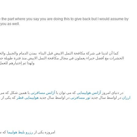
e the part where you say you are doing this to give back but I would assume by
 you as well.
كما أن لدينا فى شركة مكافحة النمل الابيض قبل البناء بمدن الدمام والجبيل وال
الحشرات مغ أفضل خبراء يعملون في مجال مكافحة النمل الابيض منذ فترة طويلة جدا 
ولهذا تم إختيارهم للعم
در دنیای امروز
آژانس هواپیمایی
که می توان با
آژانس مسافرتی
با همین شکل که می 
ارزان
در اواسط سال جدید
تور مسافرتی
در اواسط سال جدید
هواپیمایی قطر
که یکی از 
امروزه یکی از
رزرو بلیط هواپیما
که س