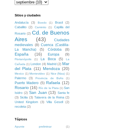
Sitios y ciudades
Andalucía
(3)
Brasil
(2)
Boedo
(1)
Caballito
(2)
Capilla del
Caminito
(1)
Cd. de Buenos
Rosario
(2)
Aires
(43)
Ciudades
medievales
(8)
Cuenca (Castilla-
La Mancha)
(5)
Córdoba
(8)
España
(16)
Europa
(9)
La Boca
(5)
Florianópolis
(1)
La
Mar
London
(4)
Madrid
(2)
Cañada
(1)
del Plata
(11)
Mendoza
(20)
Mexico
(1)
Montevideo
(1)
Nice (Niza)
(1)
Palermo
(3)
Provincia de BsAs
(1)
Rafaela
(12)
Puerto Madero
(5)
Rosario
(16)
San
Río de la Plata
(1)
San Juan
(13)
Isidro
(2)
Santa fe
(3)
Sicilia
(3)
Talavera de la Reina
(2)
United Kingdom
(3)
Villa Gesell
(2)
recoleta
(2)
Tópicos
Apunte preliminar
(1)