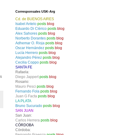
Corresponsales USK-Arg
Cd. de BUENOS AIRES
Isabel Antelo
posts
blog
Eduardo Di Clérico
posts
blog
Alex Sahores
posts
blog
Norberto Dorantes
posts
blog
Adhemar O. Rioja
posts
blog
Oscar Hernández
posts
blog
Lucía Herrero
posts
blog
Alejandro Pérez
posts
blog
Cecilia Coppo
posts
blog
SANTA FE
Rafaela:
as
Diego Jappert
posts
blog
Rosario:
Mauro Pesci
posts
blog
Fernando Fola
posts
blog
Juan G Facta
posts
blog
LA PLATA
Bruno Sucurado
posts
blog
SAN JUAN
San Juan:
Carlos Herrera
posts
blog
CÓRDOBA
Córdoba:
Fernando Fraenza
posts
blog