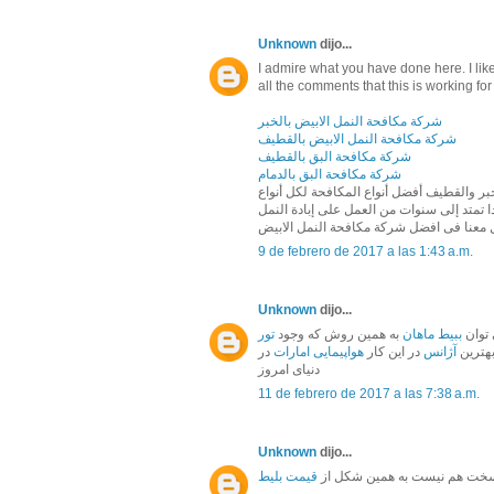
Unknown
dijo...
I admire what you have done here. I lik
all the comments that this is working for
شركة مكافحة النمل الابيض بالخبر
شركة مكافحة النمل الابيض بالقطيف
شركة مكافحة البق بالقطيف
شركة مكافحة البق بالدمام
خبر والقطيف أفضل أنواع المكافحة لكل أنواع
تمتد إلى سنوات من العمل على إبادة النمل
ل معنا فى افضل شركة مكافحة النمل الابيض
9 de febrero de 2017 a las 1:43 a.m.
Unknown
dijo...
توان
ببیط ماهان
به همین روش که وجود
تور
بهترین
آژانس
در این کار
هواپیمایی امارات
در
دنیای امروز
11 de febrero de 2017 a las 7:38 a.m.
Unknown
dijo...
خت هم نیست به همین شکل از
قیمت بلیط