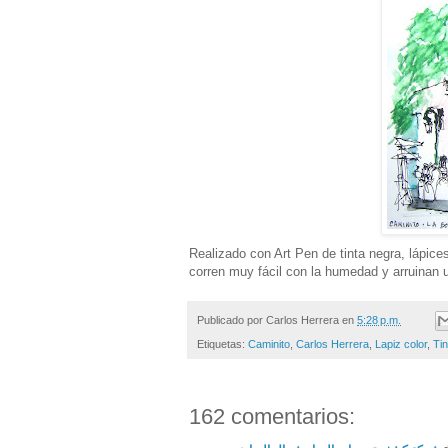
Realizado con Art Pen de tinta negra, lápice
corren muy fácil con la humedad y arruinan 
Publicado por
Carlos Herrera
en
5:28 p.m.
Etiquetas:
Caminito
,
Carlos Herrera
,
Lapiz color
,
Tin
162 comentarios: