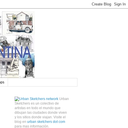
ops
Urban
Sketchers es un colectivo de
artistas en todo el mundo que
dibujan las ciudades donde viven
y los sitios donde viajan. Visite el
blog en
urban sketchers dot com
para mas información.