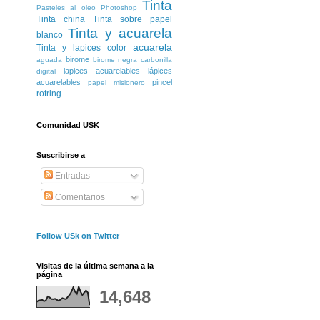
Tinta
Pasteles al oleo
Photoshop
Tinta china
Tinta sobre papel
Tinta y acuarela
blanco
acuarela
Tinta y lapices color
birome
aguada
birome negra
carbonilla
lapices acuarelables
lápices
digital
acuarelables
pincel
papel misionero
rotring
Comunidad USK
Suscribirse a
Entradas
Comentarios
Follow USk on Twitter
Visitas de la última semana a la
página
14,648