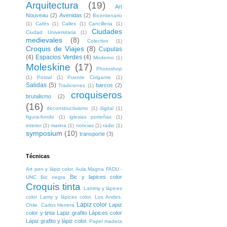
Arquitectura
(19)
Art
Nouveau
(2)
Avenidas
(2)
Bicentenario
(1)
Cafés
(1)
Calles
(1)
Cancilleria
(1)
Ciudades
Ciudad Universitaria
(1)
medievales
(8)
Colectivo
(1)
Croquis de Viajes
(8)
Cupulas
(4)
Espacios Verdes
(4)
Moderno
(1)
Moleskine
(17)
Photoshop
(1)
Postal
(1)
Puente Colgante
(1)
Salidas
(5)
barcos
(2)
Tradiciones
(1)
croquiseros
brutalismo
(2)
(16)
deconstructivismo
(1)
digital
(1)
figura-fondo
(1)
iglesias porteñas
(1)
interior
(1)
marina
(1)
noticias
(1)
radio
(1)
symposium
(10)
transporte
(3)
Técnicas
Art pen y lápiz color. Aula Magna FADU -
Bic y lapices color
UNC
Bic negra
Croquis tinta
Lammy y lápices
color
Lamy y lápices color. Los Andes.
Lapiz color
Lapiz
Chile. Carlos Herrera
color y tinta
Lapiz grafito
Lápices color
Lápiz grafito y lápiz color.
Papel madera