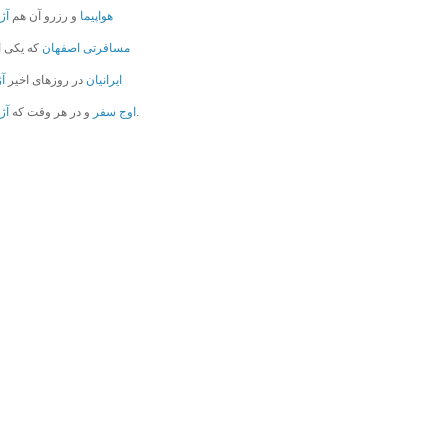
هواپیما
و رزرو آن هم
آژ
مسافرتی اصفهان
که یکی ا
ایرانیان
در روزهای اخیر
آ
و هر حالتی که باشد.
اوج سفر
و در هر وقت که
آژ