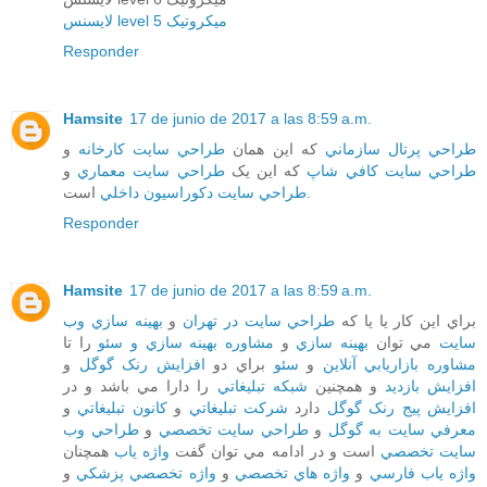
لایسنس level 5 میکروتیک
Responder
Hamsite
17 de junio de 2017 a las 8:59 a.m.
طراحي پرتال سازماني
که اين همان
طراحي سايت کارخانه
و
طراحي سايت کافي شاپ
که اين يک
طراحي سايت معماري
و
است.
طراحي سايت دکوراسيون داخلي
Responder
Hamsite
17 de junio de 2017 a las 8:59 a.m.
براي اين کار يا يا که
طراحي سايت در تهران
و
بهينه سازي وب
سايت
مي توان
بهينه سازي
و
مشاوره بهينه سازي و سئو
را تا
مشاوره بازاريابي آنلاين
و
سئو
براي دو
افزايش رنک گوگل
و
افزايش بازديد
و همچنين
شبکه تبليغاتي
را دارا مي باشد و در
افزايش پيج رنک گوگل
دارد
شرکت تبليغاتي
و
کانون تبليغاتي
و
معرفي سايت به گوگل
و
طراحي سايت تخصصي
و
طراحي وب
سايت تخصصي
است و در ادامه مي توان گفت
واژه ياب
همچنان
واژه ياب فارسي
و
واژه هاي تخصصي
و
واژه تخصصي پزشکي
و