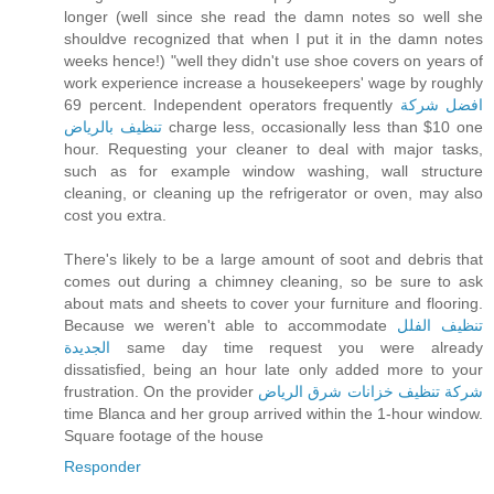
longer (well since she read the damn notes so well she
shouldve recognized that when I put it in the damn notes
weeks hence!) "well they didn't use shoe covers on years of
work experience increase a housekeepers' wage by roughly
69 percent. Independent operators frequently
افضل شركة
تنظيف بالرياض
charge less, occasionally less than $10 one
hour. Requesting your cleaner to deal with major tasks,
such as for example window washing, wall structure
cleaning, or cleaning up the refrigerator or oven, may also
cost you extra.
There's likely to be a large amount of soot and debris that
comes out during a chimney cleaning, so be sure to ask
about mats and sheets to cover your furniture and flooring.
Because we weren't able to accommodate
تنظيف الفلل
الجديدة
same day time request you were already
dissatisfied, being an hour late only added more to your
frustration. On the provider
شركة تنظيف خزانات شرق الرياض
time Blanca and her group arrived within the 1-hour window.
Square footage of the house
Responder