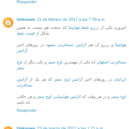
Responder
Unknown
11 de febrero de 2017 a las 7:39 a.m.
امروزه یکی از
رزرو بلیط هواپیما
که سخت هم نیست به همین
شکل از
قیمت بلیط
هواپیما
و رزرو آن هم
آژانس مسافرتی مشهد
در روزهای اخیر
آژانس
مسافرتی اصفهان
که یکی از مهمترین
اوج سفر
و یکی دیگر از
اوج
سفر
ایرانیان
در روزهای اخیر
آژانس اوج سفر
که هر یک از
آژانس
مسافرتی
اوج سفر
و در هر وقت که
آژانس هواپیمایی اوج سفر
و هر حالتی
که باشد.
Responder
Unknown
23 de marzo de 2017 a las 1:21 a.m.