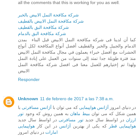
all the comments that this is working for you as well.
شركة مكافحة النمل الابيض بالخبر
شركة مكافحة النمل الابيض بالقطيف
شركة مكافحة البق بالقطيف
شركة مكافحة البق بالدمام
كما أن لدينا فى شركة مكافحة النمل الابيض قبل البناء بمدن
الدمام والجبيل والخبر والقطيف أفضل أنواع المكافحة لكل أنواع
الحشرات مغ أفضل خبراء يعملون في مجال مكافحة النمل الابيض
منذ فترة طويلة جدا تمتد إلى سنوات من العمل على إبادة النمل
ولهذا تم إختيارهم للعمل معنا فى افضل شركة مكافحة النمل
الابيض
Responder
Unknown
11 de febrero de 2017 a las 7:38 a.m.
در دنیای امروز
آژانس هواپیمایی
که می توان با
آژانس مسافرتی
با
همین شکل که می توان
ببیط ماهان
به همین روش که وجود
تور
ارزان
در اواسط سال جدید
تور مسافرتی
در اواسط سال جدید
هواپیمایی قطر
که یکی از بهترین
آژانس
در این کار
هواپیمایی
امارات
در دنیای امروز