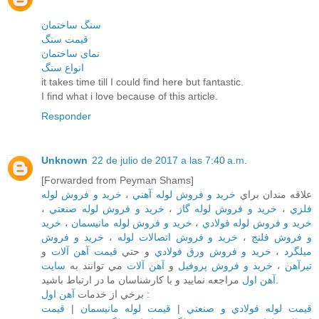
سنگ ساختمان
قیمت سنگ
نمای ساختمان
انواع سنگ
it takes time till I could find here but fantastic.
I find what i love because of this article.
Responder
Unknown
22 de julio de 2017 a las 7:40 a.m.
[Forwarded from Peyman Shams]
خريد و فروش لوله
،
خريد و فروش لوله آهني
علاقه مندان براي
،
خريد و فروش لوله صنعتي
،
خريد و فروش لوله گاز
،
فلزي
خريد
،
خريد و فروش لوله مانيسمان
،
خريد و فروش لوله فولادي
خريد و فروش
،
خريد و فروش اتصالات لوله
،
و فروش فلنج
و
قيمت آهن آلات
و حتي
خريد و فروش ورق فولادي
،
ميلگرد
سايت
مي توانند به
آهن آلات
و
خريد و فروش پروفيل
،
تيرآهن
مراجعه نماييد و با کارشناسان ما در ارتباط باشيد.
آهن اول
برخي از خدمات
آهن اول
:
قيمت
|
قيمت لوله مانيسمان
|
قيمت لوله فولادي و صنعتي