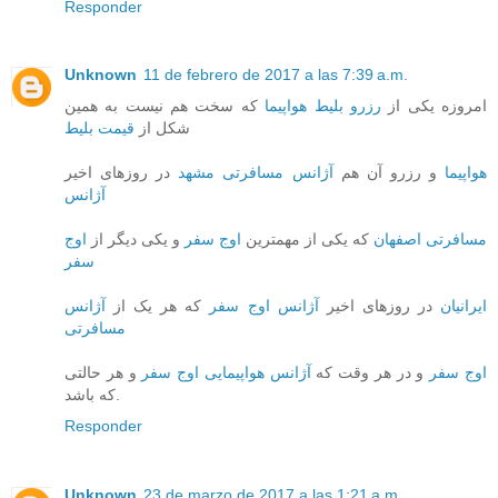
Responder
Unknown
11 de febrero de 2017 a las 7:39 a.m.
امروزه یکی از
رزرو بلیط هواپیما
که سخت هم نیست به همین
شکل از
قیمت بلیط
هواپیما
و رزرو آن هم
آژانس مسافرتی مشهد
در روزهای اخیر
آژانس
مسافرتی اصفهان
که یکی از مهمترین
اوج سفر
و یکی دیگر از
اوج
سفر
ایرانیان
در روزهای اخیر
آژانس اوج سفر
که هر یک از
آژانس
مسافرتی
اوج سفر
و در هر وقت که
آژانس هواپیمایی اوج سفر
و هر حالتی
که باشد.
Responder
Unknown
23 de marzo de 2017 a las 1:21 a.m.