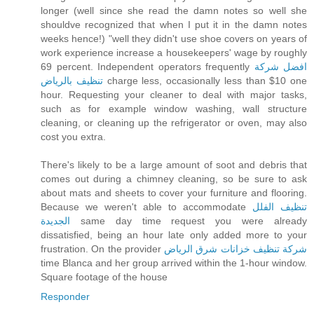
longer (well since she read the damn notes so well she
shouldve recognized that when I put it in the damn notes
weeks hence!) "well they didn't use shoe covers on years of
work experience increase a housekeepers' wage by roughly
69 percent. Independent operators frequently
افضل شركة
تنظيف بالرياض
charge less, occasionally less than $10 one
hour. Requesting your cleaner to deal with major tasks,
such as for example window washing, wall structure
cleaning, or cleaning up the refrigerator or oven, may also
cost you extra.
There's likely to be a large amount of soot and debris that
comes out during a chimney cleaning, so be sure to ask
about mats and sheets to cover your furniture and flooring.
Because we weren't able to accommodate
تنظيف الفلل
الجديدة
same day time request you were already
dissatisfied, being an hour late only added more to your
frustration. On the provider
شركة تنظيف خزانات شرق الرياض
time Blanca and her group arrived within the 1-hour window.
Square footage of the house
Responder