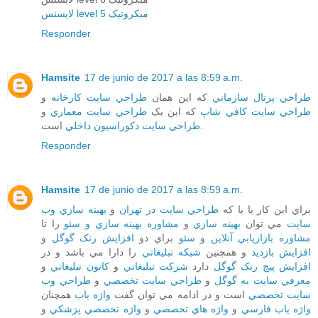
لایسنس level 5 میکروتیک
Responder
Hamsite
17 de junio de 2017 a las 8:59 a.m.
طراحي پرتال سازماني
که اين همان
طراحي سايت کارخانه
و
طراحي سايت کافي شاپ
که اين يک
طراحي سايت معماري
و
است.
طراحي سايت دکوراسيون داخلي
Responder
Hamsite
17 de junio de 2017 a las 8:59 a.m.
براي اين کار يا يا که
طراحي سايت در تهران
و
بهينه سازي وب
سايت
مي توان
بهينه سازي
و
مشاوره بهينه سازي و سئو
را تا
مشاوره بازاريابي آنلاين
و
سئو
براي دو
افزايش رنک گوگل
و
افزايش بازديد
و همچنين
شبکه تبليغاتي
را دارا مي باشد و در
افزايش پيج رنک گوگل
دارد
شرکت تبليغاتي
و
کانون تبليغاتي
و
معرفي سايت به گوگل
و
طراحي سايت تخصصي
و
طراحي وب
سايت تخصصي
است و در ادامه مي توان گفت
واژه ياب
همچنان
واژه ياب فارسي
و
واژه هاي تخصصي
و
واژه تخصصي پزشکي
و