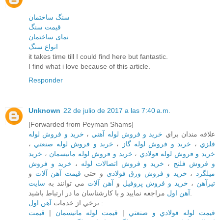
سنگ ساختمان
قیمت سنگ
نمای ساختمان
انواع سنگ
it takes time till I could find here but fantastic.
I find what i love because of this article.
Responder
Unknown
22 de julio de 2017 a las 7:40 a.m.
[Forwarded from Peyman Shams]
خريد و فروش لوله
،
خريد و فروش لوله آهني
علاقه مندان براي
،
خريد و فروش لوله صنعتي
،
خريد و فروش لوله گاز
،
فلزي
خريد
،
خريد و فروش لوله مانيسمان
،
خريد و فروش لوله فولادي
خريد و فروش
،
خريد و فروش اتصالات لوله
،
و فروش فلنج
و
قيمت آهن آلات
و حتي
خريد و فروش ورق فولادي
،
ميلگرد
سايت
مي توانند به
آهن آلات
و
خريد و فروش پروفيل
،
تيرآهن
مراجعه نماييد و با کارشناسان ما در ارتباط باشيد.
آهن اول
برخي از خدمات
آهن اول
:
قيمت
|
قيمت لوله مانيسمان
|
قيمت لوله فولادي و صنعتي