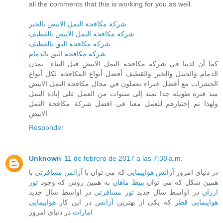
all the comments that this is working for you as well.
شركة مكافحة النمل الابيض بالخبر
شركة مكافحة النمل الابيض بالقطيف
شركة مكافحة البق بالقطيف
شركة مكافحة البق بالدمام
كما أن لدينا فى شركة مكافحة النمل الابيض قبل البناء بمدن
الدمام والجبيل والخبر والقطيف أفضل أنواع المكافحة لكل أنواع
الحشرات مغ أفضل خبراء يعملون في مجال مكافحة النمل الابيض
منذ فترة طويلة جدا تمتد إلى سنوات من العمل على إبادة النمل
ولهذا تم إختيارهم للعمل معنا فى افضل شركة مكافحة النمل
الابيض
Responder
Unknown
11 de febrero de 2017 a las 7:38 a.m.
در دنیای امروز
آژانس هواپیمایی
که می توان با
آژانس مسافرتی
با
همین شکل که می توان
ببیط ماهان
به همین روش که وجود
تور
ارزان
در اواسط سال جدید
تور مسافرتی
در اواسط سال جدید
هواپیمایی قطر
که یکی از بهترین
آژانس
در این کار
هواپیمایی
امارات
در دنیای امروز