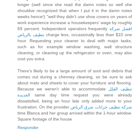
longer (well since she read the damn notes so well she
shouldve recognized that when I put it in the damn notes
weeks hence!) "well they didn't use shoe covers on years of
work experience increase a housekeepers' wage by roughly
69 percent. Independent operators frequently
افضل شركة
تنظيف بالرياض
charge less, occasionally less than $10 one
hour. Requesting your cleaner to deal with major tasks,
such as for example window washing, wall structure
cleaning, or cleaning up the refrigerator or oven, may also
cost you extra.
There's likely to be a large amount of soot and debris that
comes out during a chimney cleaning, so be sure to ask
about mats and sheets to cover your furniture and flooring.
Because we weren't able to accommodate
تنظيف الفلل
الجديدة
same day time request you were already
dissatisfied, being an hour late only added more to your
frustration. On the provider
شركة تنظيف خزانات شرق الرياض
time Blanca and her group arrived within the 1-hour window.
Square footage of the house
Responder