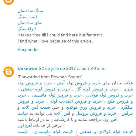
سنگ ساختمان
قیمت سنگ
نمای ساختمان
انواع سنگ
it takes time till I could find here but fantastic.
I find what i love because of this article.
Responder
Unknown
22 de julio de 2017 a las 7:40 a.m.
[Forwarded from Peyman Shams]
خريد و فروش لوله
،
خريد و فروش لوله آهني
علاقه مندان براي
،
خريد و فروش لوله صنعتي
،
خريد و فروش لوله گاز
،
فلزي
خريد
،
خريد و فروش لوله مانيسمان
،
خريد و فروش لوله فولادي
خريد و فروش
،
خريد و فروش اتصالات لوله
،
و فروش فلنج
و
قيمت آهن آلات
و حتي
خريد و فروش ورق فولادي
،
ميلگرد
سايت
مي توانند به
آهن آلات
و
خريد و فروش پروفيل
،
تيرآهن
مراجعه نماييد و با کارشناسان ما در ارتباط باشيد.
آهن اول
برخي از خدمات
آهن اول
:
قيمت
|
قيمت لوله مانيسمان
|
قيمت لوله فولادي و صنعتي