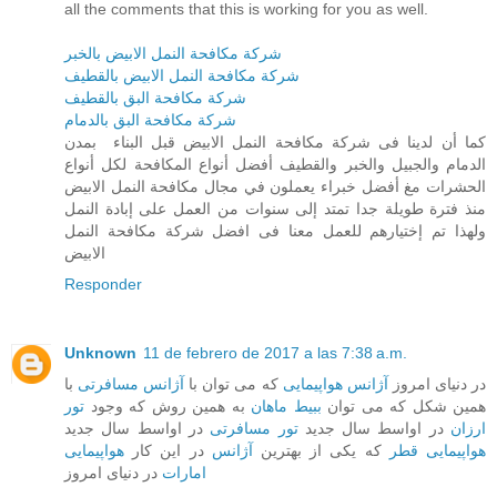
all the comments that this is working for you as well.
شركة مكافحة النمل الابيض بالخبر
شركة مكافحة النمل الابيض بالقطيف
شركة مكافحة البق بالقطيف
شركة مكافحة البق بالدمام
كما أن لدينا فى شركة مكافحة النمل الابيض قبل البناء بمدن
الدمام والجبيل والخبر والقطيف أفضل أنواع المكافحة لكل أنواع
الحشرات مغ أفضل خبراء يعملون في مجال مكافحة النمل الابيض
منذ فترة طويلة جدا تمتد إلى سنوات من العمل على إبادة النمل
ولهذا تم إختيارهم للعمل معنا فى افضل شركة مكافحة النمل
الابيض
Responder
Unknown
11 de febrero de 2017 a las 7:38 a.m.
در دنیای امروز
آژانس هواپیمایی
که می توان با
آژانس مسافرتی
با
همین شکل که می توان
ببیط ماهان
به همین روش که وجود
تور
ارزان
در اواسط سال جدید
تور مسافرتی
در اواسط سال جدید
هواپیمایی قطر
که یکی از بهترین
آژانس
در این کار
هواپیمایی
امارات
در دنیای امروز