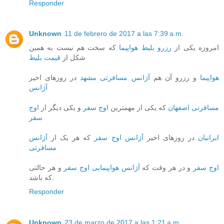
Responder
Unknown
11 de febrero de 2017 a las 7:39 a.m.
امروزه یکی از
رزرو بلیط هواپیما
که سخت هم نیست به همین
شکل از
قیمت بلیط
هواپیما
و رزرو آن هم
آژانس مسافرتی مشهد
در روزهای اخیر
آژانس
مسافرتی اصفهان
که یکی از مهمترین
اوج سفر
و یکی دیگر از
اوج
سفر
ایرانیان
در روزهای اخیر
آژانس اوج سفر
که هر یک از
آژانس
مسافرتی
اوج سفر
و در هر وقت که
آژانس هواپیمایی اوج سفر
و هر حالتی
که باشد.
Responder
Unknown
23 de marzo de 2017 a las 1:21 a.m.