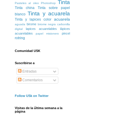
Tinta
Pasteles al oleo
Photoshop
Tinta china
Tinta sobre papel
Tinta y acuarela
blanco
acuarela
Tinta y lapices color
birome
aguada
birome negra
carbonilla
lapices acuarelables
lápices
digital
acuarelables
pincel
papel misionero
rotring
Comunidad USK
Suscribirse a
Entradas
Comentarios
Follow USk on Twitter
Visitas de la última semana a la
página