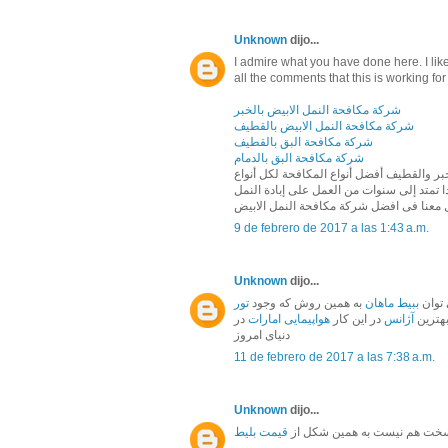
Unknown
dijo...
I admire what you have done here. I lik
all the comments that this is working for
شركة مكافحة النمل الابيض بالخبر
شركة مكافحة النمل الابيض بالقطيف
شركة مكافحة البق بالقطيف
شركة مكافحة البق بالدمام
خبر والقطيف أفضل أنواع المكافحة لكل أنواع
تمتد إلى سنوات من العمل على إبادة النمل
ل معنا فى افضل شركة مكافحة النمل الابيض
9 de febrero de 2017 a las 1:43 a.m.
Unknown
dijo...
توان
ببیط ماهان
به همین روش که وجود
تور
بهترین
آژانس
در این کار
هواپیمایی امارات
در
دنیای امروز
11 de febrero de 2017 a las 7:38 a.m.
Unknown
dijo...
خت هم نیست به همین شکل از
قیمت بلیط