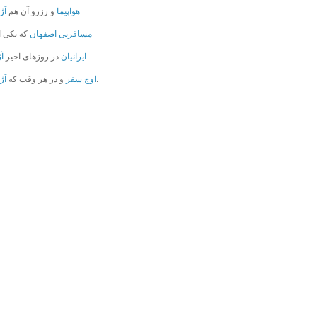
هواپیما
و رزرو آن هم
آژ
مسافرتی اصفهان
که یکی ا
ایرانیان
در روزهای اخیر
آ
و هر حالتی که باشد.
اوج سفر
و در هر وقت که
آژ