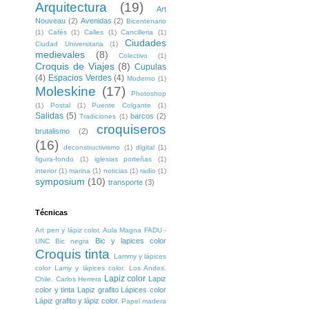
Arquitectura
(19)
Art
Nouveau
(2)
Avenidas
(2)
Bicentenario
(1)
Cafés
(1)
Calles
(1)
Cancilleria
(1)
Ciudades
Ciudad Universitaria
(1)
medievales
(8)
Colectivo
(1)
Croquis de Viajes
(8)
Cupulas
(4)
Espacios Verdes
(4)
Moderno
(1)
Moleskine
(17)
Photoshop
(1)
Postal
(1)
Puente Colgante
(1)
Salidas
(5)
barcos
(2)
Tradiciones
(1)
croquiseros
brutalismo
(2)
(16)
deconstructivismo
(1)
digital
(1)
figura-fondo
(1)
iglesias porteñas
(1)
interior
(1)
marina
(1)
noticias
(1)
radio
(1)
symposium
(10)
transporte
(3)
Técnicas
Art pen y lápiz color. Aula Magna FADU -
Bic y lapices color
UNC
Bic negra
Croquis tinta
Lammy y lápices
color
Lamy y lápices color. Los Andes.
Lapiz color
Lapiz
Chile. Carlos Herrera
color y tinta
Lapiz grafito
Lápices color
Lápiz grafito y lápiz color.
Papel madera