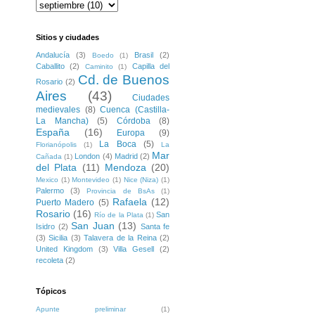
Sitios y ciudades
Andalucía
(3)
Brasil
(2)
Boedo
(1)
Caballito
(2)
Capilla del
Caminito
(1)
Cd. de Buenos
Rosario
(2)
Aires
(43)
Ciudades
medievales
(8)
Cuenca (Castilla-
La Mancha)
(5)
Córdoba
(8)
España
(16)
Europa
(9)
La Boca
(5)
Florianópolis
(1)
La
Mar
London
(4)
Madrid
(2)
Cañada
(1)
del Plata
(11)
Mendoza
(20)
Mexico
(1)
Montevideo
(1)
Nice (Niza)
(1)
Palermo
(3)
Provincia de BsAs
(1)
Rafaela
(12)
Puerto Madero
(5)
Rosario
(16)
San
Río de la Plata
(1)
San Juan
(13)
Isidro
(2)
Santa fe
(3)
Sicilia
(3)
Talavera de la Reina
(2)
United Kingdom
(3)
Villa Gesell
(2)
recoleta
(2)
Tópicos
Apunte preliminar
(1)