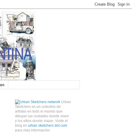
ops
Urban
Sketchers es un colectivo de
artistas en todo el mundo que
dibujan las ciudades donde viven
y los sitios donde viajan. Visite el
blog en
urban sketchers dot com
para mas información.