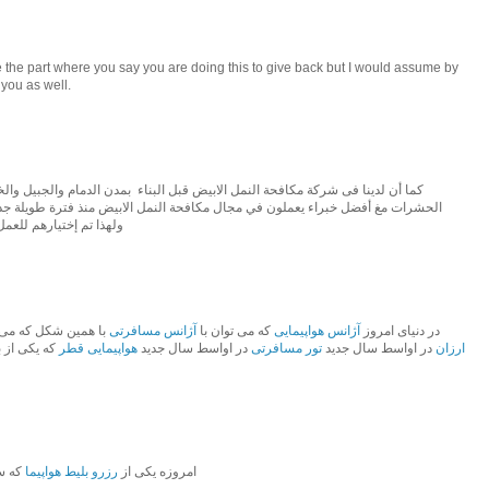
e the part where you say you are doing this to give back but I would assume by
 you as well.
كما أن لدينا فى شركة مكافحة النمل الابيض قبل البناء بمدن الدمام والجبيل وال
الحشرات مغ أفضل خبراء يعملون في مجال مكافحة النمل الابيض منذ فترة طويلة جدا 
ولهذا تم إختيارهم للعم
در دنیای امروز
آژانس هواپیمایی
که می توان با
آژانس مسافرتی
با همین شکل که می 
ارزان
در اواسط سال جدید
تور مسافرتی
در اواسط سال جدید
هواپیمایی قطر
که یکی از 
امروزه یکی از
رزرو بلیط هواپیما
که س