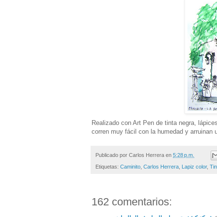
Realizado con Art Pen de tinta negra, lápice
corren muy fácil con la humedad y arruinan 
Publicado por
Carlos Herrera
en
5:28 p.m.
Etiquetas:
Caminito
,
Carlos Herrera
,
Lapiz color
,
Tin
162 comentarios: