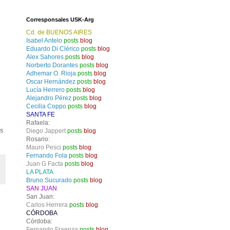
Corresponsales USK-Arg
Cd. de BUENOS AIRES
Isabel Antelo
posts
blog
Eduardo Di Clérico
posts
blog
Alex Sahores
posts
blog
Norberto Dorantes
posts
blog
Adhemar O. Rioja
posts
blog
Oscar Hernández
posts
blog
Lucía Herrero
posts
blog
Alejandro Pérez
posts
blog
Cecilia Coppo
posts
blog
SANTA FE
Rafaela:
as
Diego Jappert
posts
blog
Rosario:
Mauro Pesci
posts
blog
Fernando Fola
posts
blog
Juan G Facta
posts
blog
LA PLATA
Bruno Sucurado
posts
blog
SAN JUAN
San Juan:
Carlos Herrera
posts
blog
CÓRDOBA
Córdoba:
Fernando Fraenza
posts
blog