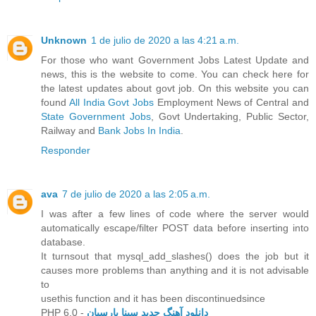
Unknown
1 de julio de 2020 a las 4:21 a.m.
For those who want Government Jobs Latest Update and
news, this is the website to come. You can check here for
the latest updates about govt job. On this website you can
found
All India Govt Jobs
Employment News of Central and
State Government Jobs
, Govt Undertaking, Public Sector,
Railway and
Bank Jobs In India
.
Responder
ava
7 de julio de 2020 a las 2:05 a.m.
I was after a few lines of code where the server would
automatically escape/filter POST data before inserting into
database.
It turnsout that mysql_add_slashes() does the job but it
causes more problems than anything and it is not advisable
to
usethis function and it has been discontinuedsince
PHP 6.0 -
دانلود آهنگ جدید سینا پارسیان