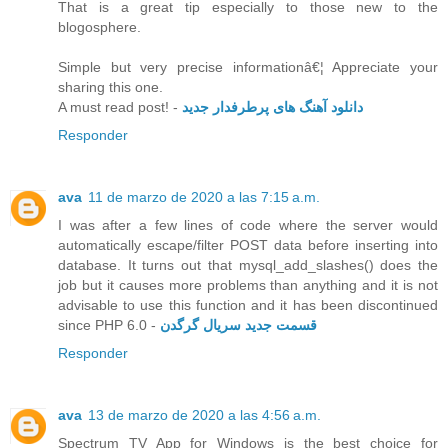
That is a great tip especially to those new to the
blogosphere.
Simple but very precise informationâ€¦ Appreciate your
sharing this one.
A must read post! -
دانلود آهنگ های پرطرفدار جدید
Responder
ava
11 de marzo de 2020 a las 7:15 a.m.
I was after a few lines of code where the server would
automatically escape/filter POST data before inserting into
database. It turns out that mysql_add_slashes() does the
job but it causes more problems than anything and it is not
advisable to use this function and it has been discontinued
since PHP 6.0 -
قسمت جدید سریال گرگدن
Responder
ava
13 de marzo de 2020 a las 4:56 a.m.
Spectrum TV App for Windows is the best choice for