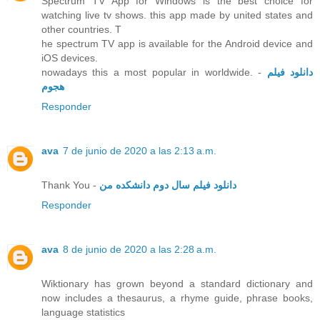
Spectrum TV App for Windows is the best choice for
watching live tv shows. this app made by united states and
other countries. T
he spectrum TV app is available for the Android device and
iOS devices.
nowadays this a most popular in worldwide. -
دانلود فیلم
هجوم
Responder
ava
7 de junio de 2020 a las 2:13 a.m.
Thank You -
دانلود فیلم سال دوم دانشکده من
Responder
ava
8 de junio de 2020 a las 2:28 a.m.
Wiktionary has grown beyond a standard dictionary and
now includes a thesaurus, a rhyme guide, phrase books,
language statistics