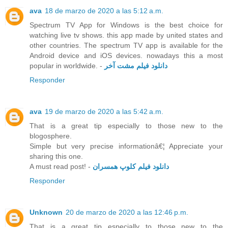
ava
18 de marzo de 2020 a las 5:12 a.m.
Spectrum TV App for Windows is the best choice for
watching live tv shows. this app made by united states and
other countries. The spectrum TV app is available for the
Android device and iOS devices. nowadays this a most
popular in worldwide. -
دانلود فیلم مشت آخر
Responder
ava
19 de marzo de 2020 a las 5:42 a.m.
That is a great tip especially to those new to the
blogosphere.
Simple but very precise informationâ€¦ Appreciate your
sharing this one.
A must read post! -
دانلود فیلم کلوپ همسران
Responder
Unknown
20 de marzo de 2020 a las 12:46 p.m.
That is a great tip especially to those new to the