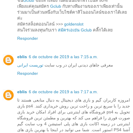
ชั่น
Gclub
ของทางทีมงานตอนนี้แจกฟรีโบนัส 50%
เพียงแค่คุณสมัคร
Gclub
กับทางทีมงานของเราเพียงเท่านั้น
ร่วมมาเป็นส่วนหนึ่งกับเว็บไซต์คาสิโนออนไลน์ของเราได้เลย
ค่ะ
สมัครสล็อตออนไลน์ >>>
goldenslot
สนใจร่วมลงทุนกับเรา
สมัครเอเย่น Gclub
คลิ๊กได้เลย
Responder
eblis
6 de octubre de 2019 a las 7:15 a.m.
معرفی جاهای دیدنی ایران در وب سایت
توریست ایرانی
Responder
eblis
6 de octubre de 2019 a las 7:17 a.m.
امروزه کاربران گیم و بازی های دیجیتال به دنبال منابعی هستند تا
بازی ps4 جدید را با سریع ترین و راحت ترین روش خریداری کنند.
فروشگاه های اینترنتی برای افراد امکان خرید بازی ps4 تحویل به
صورت فوری را فراهم می کند که بهترین و مطمئن ترین فروشگاه
اینترنتی در زمینه اکانت بازی های پلی استیشن 4 وب سایت گیم
استور است. شما می توانید در اینجا با بهترین بازی های PS4 آشنا