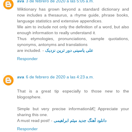
ava
3 de febrero de 2020 a las 5:05 a.m.
Wiktionary has grown beyond a standard dictionary and
now includes a thesaurus, a rhyme guide, phrase books,
language statistics and extensive appendices.
We aim to include not only the definition of a word, but also
enough information to really understand it.
Thus etymologies, pronunciations, sample quotations,
synonyms, antonyms and translations
are included. -
علی یاسینی دور ترین نزدیک
Responder
ava
6 de febrero de 2020 a las 4:23 a.m.
That is a great tip especially to those new to the
blogosphere.
Simple but very precise informationâ€¦ Appreciate your
sharing this one.
A must read post! -
دانلود آهنگ جدید میثم ابراهیمی
Responder