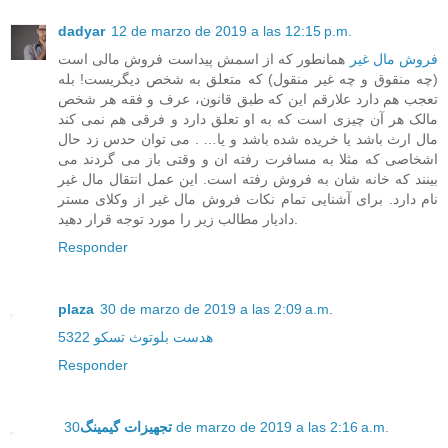
dadyar
12 de marzo de 2019 a las 12:15 p.m.
فروش مال غیر
همانطور که از اسمش پیداست فروش مالی است
(چه منقوق و چه غیر منقول) که متعلق به شخص دیگریست! بله
تعجب هم دارد علارقم این که طبق قانون، عرف و فقه هر شخص
مالک هر آن چیزی است که به او تعلق دارد و فرقی هم نمی کند
مال ارث باشد یا خریده شده باشد و یا… . می توان حدس زد حال
اشخاصی که مثلا به مسافرت رفته ان و وقتی باز می گردند می
بینند که خانه شان به فروش رفته است. این عمل انتقال مال غیر
نام دارد. برای آشنایی تمام نکات فروش مال غیر از وکلای مستر
دادیار مطالب زیر را مورد توجه قرار دهید.
Responder
plaza
30 de marzo de 2019 a las 2:09 a.m.
هدست بلوتوث تسکو 5322
Responder
تجهیزات گیمینگ
30 de marzo de 2019 a las 2:16 a.m.