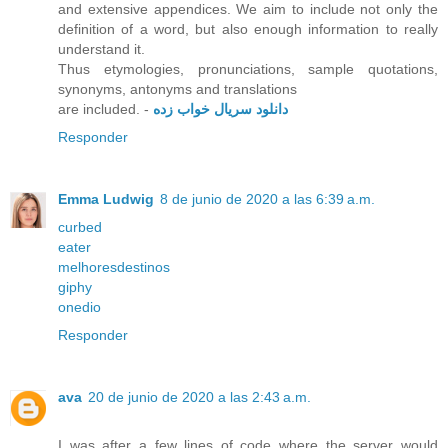
and extensive appendices. We aim to include not only the
definition of a word, but also enough information to really
understand it.
Thus etymologies, pronunciations, sample quotations,
synonyms, antonyms and translations
are included. -
دانلود سریال خواب زده
Responder
Emma Ludwig
8 de junio de 2020 a las 6:39 a.m.
curbed
eater
melhoresdestinos
giphy
onedio
Responder
ava
20 de junio de 2020 a las 2:43 a.m.
I was after a few lines of code where the server would