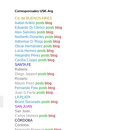
Corresponsales USK-Arg
Cd. de BUENOS AIRES
Isabel Antelo
posts
blog
Eduardo Di Clérico
posts
blog
Alex Sahores
posts
blog
Norberto Dorantes
posts
blog
Adhemar O. Rioja
posts
blog
Oscar Hernández
posts
blog
Lucía Herrero
posts
blog
Alejandro Pérez
posts
blog
Cecilia Coppo
posts
blog
SANTA FE
Rafaela:
Diego Jappert
posts
blog
Rosario:
Mauro Pesci
posts
blog
Fernando Fola
posts
blog
Juan G Facta
posts
blog
LA PLATA
Bruno Sucurado
posts
blog
SAN JUAN
San Juan:
Carlos Herrera
posts
blog
CÓRDOBA
Córdoba:
Fernando Fraenza
posts
blog