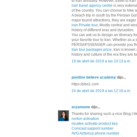
to Iran annually. However, travel to iran
iran travel agency centre
is very extensi
of the country. You can choose to hike 
A beach trip in south by the Persian Gu
major tourist attractions, they are eager
iran Private tour
, Mostly central and wes
history of different eras and dynasties.
You can ask us to design an itinerary f
your favorite tour to Iran. Whether as a 
PERSIAPSSENGER can provide you the 
Iran tour packages price
, Iran is known 
history and culture of the era they are bui
19 de abril de 2019 a las 10:13 a.m.
positive believe academy
dijo...
https://pba1.com
24 de abril de 2019 a las 12:16 a.m.
aryanoone
dijo...
Thanks for sharing such a nice Blog.I like
norton activation
mcafee activate product key
Comcast support number
AVG Antivirus phone number