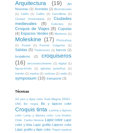
Arquitectura
(19)
Art
Nouveau
(2)
Avenidas
(2)
Bicentenario
(1)
Cafés
(1)
Calles
(1)
Cancilleria
(1)
Ciudades
Ciudad Universitaria
(1)
medievales
(8)
Colectivo
(1)
Croquis de Viajes
(8)
Cupulas
(4)
Espacios Verdes
(4)
Moderno
(1)
Moleskine
(17)
Photoshop
(1)
Postal
(1)
Puente Colgante
(1)
Salidas
(5)
barcos
(2)
Tradiciones
(1)
croquiseros
brutalismo
(2)
(16)
deconstructivismo
(1)
digital
(1)
figura-fondo
(1)
iglesias porteñas
(1)
interior
(1)
marina
(1)
noticias
(1)
radio
(1)
symposium
(10)
transporte
(3)
Técnicas
Art pen y lápiz color. Aula Magna FADU -
Bic y lapices color
UNC
Bic negra
Croquis tinta
Lammy y lápices
color
Lamy y lápices color. Los Andes.
Lapiz color
Lapiz
Chile. Carlos Herrera
color y tinta
Lapiz grafito
Lápices color
Lápiz grafito y lápiz color.
Papel madera