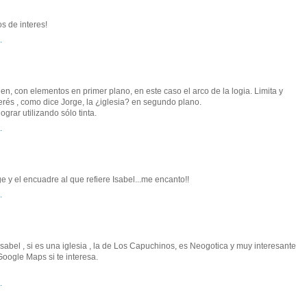
s de interes!
.
, con elementos en primer plano, en este caso el arco de la logia. Limita y
erés , como dice Jorge, la ¿iglesia? en segundo plano.
grar utilizando sólo tinta.
.
 y el encuadre al que refiere Isabel...me encanto!!
.
sabel , si es una iglesia , la de Los Capuchinos, es Neogotica y muy interesante
Google Maps si te interesa.
.