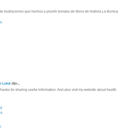
de ilustraciones que hechos a plumín tomaba de libros de historia.La técnica
m.
o Lutut
dijo...
 Thanks for sharing useful information. And also visit my website about health.
if
la
s