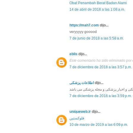
Obat Penambah Berat Badan Alami
14 de abril de 2018 a las 1:08 a.m.
https://mah7.com
dijo...
veryyyyy gooood
7 de junio de 2018 a las 5:58 a.m.
eblis
dijo...
Este comentario ha sido eliminado por e
7 de diciembre de 2018 a las 3:57 p.m.
اطلاعات پزشکی
dijo...
7 de diciembre de 2018 a las 3:59 p.m.
uniqueweb.ir
dijo...
فلوکستین
10 de marzo de 2019 a las 6:09 p.m.