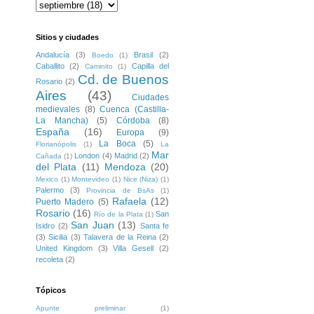
Sitios y ciudades
Andalucía
(3)
Brasil
(2)
Boedo
(1)
Caballito
(2)
Capilla del
Caminito
(1)
Cd. de Buenos
Rosario
(2)
Aires
(43)
Ciudades
medievales
(8)
Cuenca (Castilla-
La Mancha)
(5)
Córdoba
(8)
España
(16)
Europa
(9)
La Boca
(5)
Florianópolis
(1)
La
Mar
London
(4)
Madrid
(2)
Cañada
(1)
del Plata
(11)
Mendoza
(20)
Mexico
(1)
Montevideo
(1)
Nice (Niza)
(1)
Palermo
(3)
Provincia de BsAs
(1)
Rafaela
(12)
Puerto Madero
(5)
Rosario
(16)
San
Río de la Plata
(1)
San Juan
(13)
Isidro
(2)
Santa fe
(3)
Sicilia
(3)
Talavera de la Reina
(2)
United Kingdom
(3)
Villa Gesell
(2)
recoleta
(2)
Tópicos
Apunte preliminar
(1)