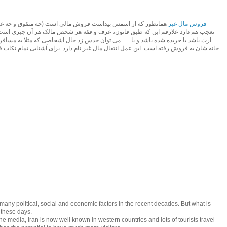
فروش مال غیر
همانطور که از اسمش پیداست فروش مالی است (چه منقوق و چه غیر
تعجب هم دارد علارقم این که طبق قانون، عرف و فقه هر شخص مالک هر آن چیزی است که
ارث باشد یا خریده شده باشد و یا… . می توان حدس زد حال اشخاصی که مثلا به مسافرت
خانه شان به فروش رفته است. این عمل انتقال مال غیر نام دارد. برای آشنایی تمام نکات
many political, social and economic factors in the recent decades. But what is
g these days.
he media, Iran is now well known in western countries and lots of tourists travel