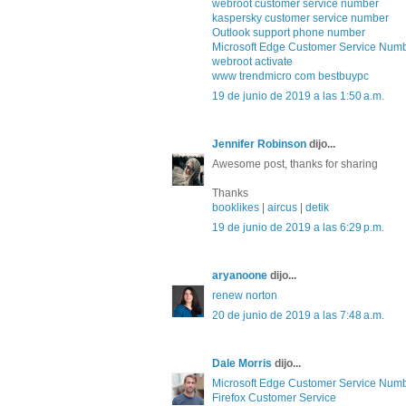
webroot customer service number
kaspersky customer service number
Outlook support phone number
Microsoft Edge Customer Service Num
webroot activate
www trendmicro com bestbuypc
19 de junio de 2019 a las 1:50 a.m.
Jennifer Robinson
dijo...
Awesome post, thanks for sharing
Thanks
booklikes
|
aircus
|
detik
19 de junio de 2019 a las 6:29 p.m.
aryanoone
dijo...
renew norton
20 de junio de 2019 a las 7:48 a.m.
Dale Morris
dijo...
Microsoft Edge Customer Service Num
Firefox Customer Service