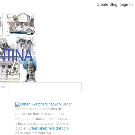
ops
Urban
Sketchers es un colectivo de
artistas en todo el mundo que
dibujan las ciudades donde viven
y los sitios donde viajan. Visite el
blog en
urban sketchers dot com
para mas información.