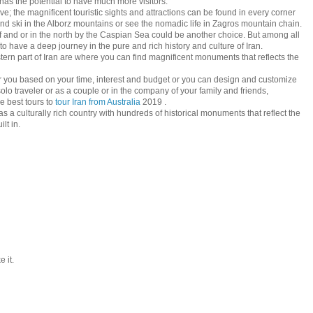
 has the potential to have much more visitors.
ve; the magnificent touristic sights and attractions can be found in every corner
and ski in the Alborz mountains or see the nomadic life in Zagros mountain chain.
lf and or in the north by the Caspian Sea could be another choice. But among all
 to have a deep journey in the pure and rich history and culture of Iran.
tern part of Iran are where you can find magnificent monuments that reflects the
or you based on your time, interest and budget or you can design and customize
solo traveler or as a couple or in the company of your family and friends,
best tours to
tour Iran from Australia
2019 .
as a culturally rich country with hundreds of historical monuments that reflect the
lt in.
 it.