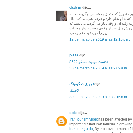
dadyar
dijo...
 منقول) که متعلق به شخص دیگریست! بله
 به او تعلق دارد و فرقی هم نمی کند مال
 رفته ان و وقتی باز می گردند می بینند که
 فروش مال غیر از وکلای مستر دادیار مطالب
زیر را مورد توجه قرار دهید.
12 de marzo de 2019 a las 12:15 p.m.
plaza
dijo...
هدست بلوتوث تسکو 5322
30 de marzo de 2019 a las 2:09 a.m.
تجهیزات گیمینگ
dijo...
لاجیتک
30 de marzo de 2019 a las 2:16 a.m.
eblis
dijo...
Iran tourism video
has been affected by 
important is that Iran tourism is growin
iran tour guide
, By the development of t