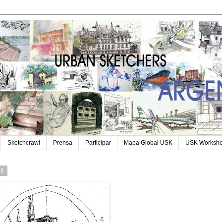
Sketchcrawl
Prensa
Participar
Mapa Global USK
USK Worksh
12