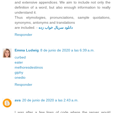
and extensive appendices. We aim to include not only the
definition of a word, but also enough information to really
understand it.
Thus etymologies, pronunciations, sample quotations,
synonyms, antonyms and translations
are included. -
دانلود سریال خواب زده
Responder
Emma Ludwig
8 de junio de 2020 a las 6:39 a.m.
curbed
eater
melhoresdestinos
giphy
onedio
Responder
ava
20 de junio de 2020 a las 2:43 a.m.
I was after a few lines of code where the server would