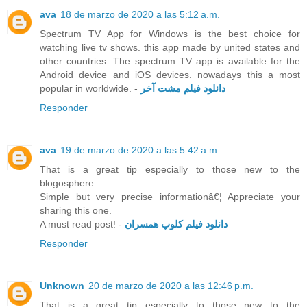
ava
18 de marzo de 2020 a las 5:12 a.m.
Spectrum TV App for Windows is the best choice for
watching live tv shows. this app made by united states and
other countries. The spectrum TV app is available for the
Android device and iOS devices. nowadays this a most
popular in worldwide. -
دانلود فیلم مشت آخر
Responder
ava
19 de marzo de 2020 a las 5:42 a.m.
That is a great tip especially to those new to the
blogosphere.
Simple but very precise informationâ€¦ Appreciate your
sharing this one.
A must read post! -
دانلود فیلم کلوپ همسران
Responder
Unknown
20 de marzo de 2020 a las 12:46 p.m.
That is a great tip especially to those new to the