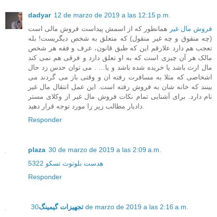
dadyar
12 de marzo de 2019 a las 12:15 p.m.
فروش مال غیر
همانطور که از اسمش پیداست فروش مالی است
(چه منقوق و چه غیر منقول) که متعلق به شخص دیگریست! بله
تعجب هم دارد علارقم این که طبق قانون، عرف و فقه هر شخص
مالک هر آن چیزی است که به او تعلق دارد و فرقی هم نمی کند
مال ارث باشد یا خریده شده باشد و یا… . می توان حدس زد حال
اشخاصی که مثلا به مسافرت رفته ان و وقتی باز می گردند می
بینند که خانه شان به فروش رفته است. این عمل انتقال مال غیر
نام دارد. برای آشنایی تمام نکات فروش مال غیر از وکلای مستر
دادیار مطالب زیر را مورد توجه قرار دهید.
Responder
plaza
30 de marzo de 2019 a las 2:09 a.m.
هدست بلوتوث تسکو 5322
Responder
تجهیزات گیمینگ
30 de marzo de 2019 a las 2:16 a.m.