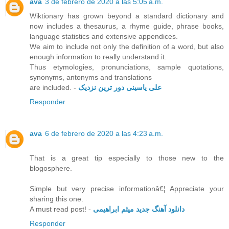
ava
3 de febrero de 2020 a las 5:05 a.m.
Wiktionary has grown beyond a standard dictionary and
now includes a thesaurus, a rhyme guide, phrase books,
language statistics and extensive appendices.
We aim to include not only the definition of a word, but also
enough information to really understand it.
Thus etymologies, pronunciations, sample quotations,
synonyms, antonyms and translations
are included. -
علی یاسینی دور ترین نزدیک
Responder
ava
6 de febrero de 2020 a las 4:23 a.m.
That is a great tip especially to those new to the
blogosphere.
Simple but very precise informationâ€¦ Appreciate your
sharing this one.
A must read post! -
دانلود آهنگ جدید میثم ابراهیمی
Responder