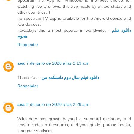
Spectrum TV App for Windows is the best choice for
watching live tv shows. this app made by united states and
other countries. T
he spectrum TV app is available for the Android device and
iOS devices.
nowadays this a most popular in worldwide. -
دانلود فیلم
هجوم
Responder
ava
7 de junio de 2020 a las 2:13 a.m.
Thank You -
دانلود فیلم سال دوم دانشکده من
Responder
ava
8 de junio de 2020 a las 2:28 a.m.
Wiktionary has grown beyond a standard dictionary and
now includes a thesaurus, a rhyme guide, phrase books,
language statistics