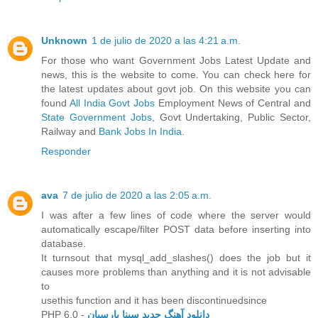
Unknown
1 de julio de 2020 a las 4:21 a.m.
For those who want Government Jobs Latest Update and
news, this is the website to come. You can check here for
the latest updates about govt job. On this website you can
found
All India Govt Jobs
Employment News of Central and
State Government Jobs
, Govt Undertaking, Public Sector,
Railway and
Bank Jobs In India
.
Responder
ava
7 de julio de 2020 a las 2:05 a.m.
I was after a few lines of code where the server would
automatically escape/filter POST data before inserting into
database.
It turnsout that mysql_add_slashes() does the job but it
causes more problems than anything and it is not advisable
to
usethis function and it has been discontinuedsince
PHP 6.0 -
دانلود آهنگ جدید سینا پارسیان