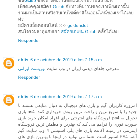
ชั่น
Gclub
ของทางทีมงานตอนนี้แจกฟรีโบนัส 50%
เพียงแค่คุณสมัคร
Gclub
กับทางทีมงานของเราเพียงเท่านั้น
ร่วมมาเป็นส่วนหนึ่งกับเว็บไซต์คาสิโนออนไลน์ของเราได้เลย
ค่ะ
สมัครสล็อตออนไลน์ >>>
goldenslot
สนใจร่วมลงทุนกับเรา
สมัครเอเย่น Gclub
คลิ๊กได้เลย
Responder
eblis
6 de octubre de 2019 a las 7:15 a.m.
معرفی جاهای دیدنی ایران در وب سایت
توریست ایرانی
Responder
eblis
6 de octubre de 2019 a las 7:17 a.m.
امروزه کاربران گیم و بازی های دیجیتال به دنبال منابعی هستند تا
بازی ps4 جدید را با سریع ترین و راحت ترین روش خریداری کنند.
فروشگاه های اینترنتی برای افراد امکان خرید بازی ps4 تحویل به
صورت فوری را فراهم می کند که بهترین و مطمئن ترین فروشگاه
اینترنتی در زمینه اکانت بازی های پلی استیشن 4 وب سایت گیم
استور است. شما می توانید در اینجا با بهترین بازی های PS4 آشنا