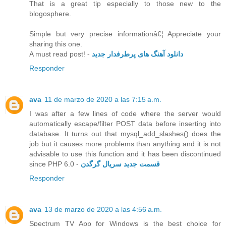
That is a great tip especially to those new to the
blogosphere.
Simple but very precise informationâ€¦ Appreciate your
sharing this one.
A must read post! -
دانلود آهنگ های پرطرفدار جدید
Responder
ava
11 de marzo de 2020 a las 7:15 a.m.
I was after a few lines of code where the server would
automatically escape/filter POST data before inserting into
database. It turns out that mysql_add_slashes() does the
job but it causes more problems than anything and it is not
advisable to use this function and it has been discontinued
since PHP 6.0 -
قسمت جدید سریال گرگدن
Responder
ava
13 de marzo de 2020 a las 4:56 a.m.
Spectrum TV App for Windows is the best choice for