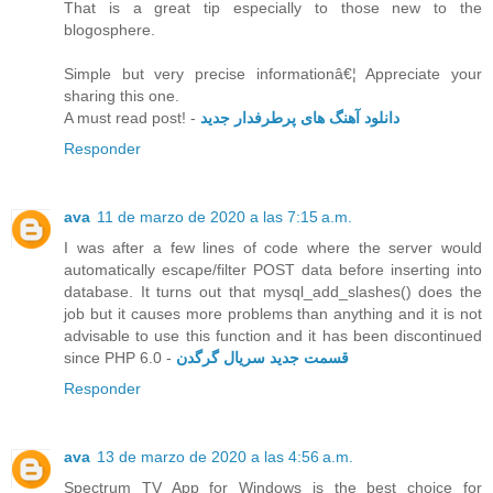
That is a great tip especially to those new to the
blogosphere.
Simple but very precise informationâ€¦ Appreciate your
sharing this one.
A must read post! -
دانلود آهنگ های پرطرفدار جدید
Responder
ava
11 de marzo de 2020 a las 7:15 a.m.
I was after a few lines of code where the server would
automatically escape/filter POST data before inserting into
database. It turns out that mysql_add_slashes() does the
job but it causes more problems than anything and it is not
advisable to use this function and it has been discontinued
since PHP 6.0 -
قسمت جدید سریال گرگدن
Responder
ava
13 de marzo de 2020 a las 4:56 a.m.
Spectrum TV App for Windows is the best choice for