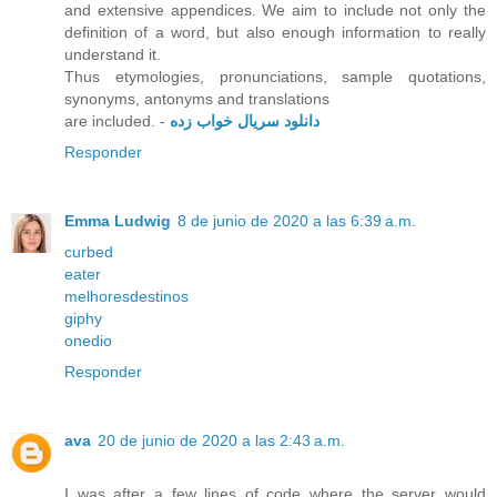
and extensive appendices. We aim to include not only the
definition of a word, but also enough information to really
understand it.
Thus etymologies, pronunciations, sample quotations,
synonyms, antonyms and translations
are included. -
دانلود سریال خواب زده
Responder
Emma Ludwig
8 de junio de 2020 a las 6:39 a.m.
curbed
eater
melhoresdestinos
giphy
onedio
Responder
ava
20 de junio de 2020 a las 2:43 a.m.
I was after a few lines of code where the server would