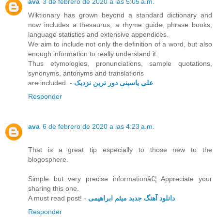
ava
3 de febrero de 2020 a las 5:05 a.m.
Wiktionary has grown beyond a standard dictionary and
now includes a thesaurus, a rhyme guide, phrase books,
language statistics and extensive appendices.
We aim to include not only the definition of a word, but also
enough information to really understand it.
Thus etymologies, pronunciations, sample quotations,
synonyms, antonyms and translations
are included. -
علی یاسینی دور ترین نزدیک
Responder
ava
6 de febrero de 2020 a las 4:23 a.m.
That is a great tip especially to those new to the
blogosphere.
Simple but very precise informationâ€¦ Appreciate your
sharing this one.
A must read post! -
دانلود آهنگ جدید میثم ابراهیمی
Responder