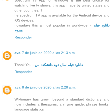
Spectrum TV App for Windows is the best choice for
watching live tv shows. this app made by united states and
other countries. T
he spectrum TV app is available for the Android device and
iOS devices.
nowadays this a most popular in worldwide. -
دانلود فیلم
هجوم
Responder
ava
7 de junio de 2020 a las 2:13 a.m.
Thank You -
دانلود فیلم سال دوم دانشکده من
Responder
ava
8 de junio de 2020 a las 2:28 a.m.
Wiktionary has grown beyond a standard dictionary and
now includes a thesaurus, a rhyme guide, phrase books,
language statistics