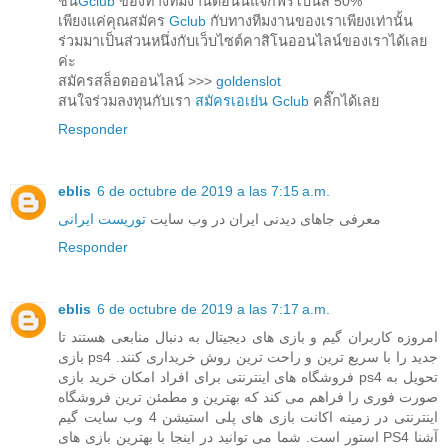
ชั่น
Gclub
ของทางทีมงานตอนนี้แจกฟรีโบนัส 50%
เพียงแค่คุณสมัคร
Gclub
กับทางทีมงานของเราเพียงเท่านั้น
ร่วมมาเป็นส่วนหนึ่งกับเว็บไซต์คาสิโนออนไลน์ของเราได้เลย
ค่ะ
สมัครสล็อตออนไลน์ >>>
goldenslot
สนใจร่วมลงทุนกับเรา
สมัครเอเย่น Gclub
คลิ๊กได้เลย
Responder
eblis
6 de octubre de 2019 a las 7:15 a.m.
معرفی جاهای دیدنی ایران در وب سایت
توریست ایرانی
Responder
eblis
6 de octubre de 2019 a las 7:17 a.m.
امروزه کاربران گیم و بازی های دیجیتال به دنبال منابعی هستند تا
بازی ps4 جدید را با سریع ترین و راحت ترین روش خریداری کنند.
فروشگاه های اینترنتی برای افراد امکان خرید بازی ps4 تحویل به
صورت فوری را فراهم می کند که بهترین و مطمئن ترین فروشگاه
اینترنتی در زمینه اکانت بازی های پلی استیشن 4 وب سایت گیم
استور است. شما می توانید در اینجا با بهترین بازی های PS4 آشنا