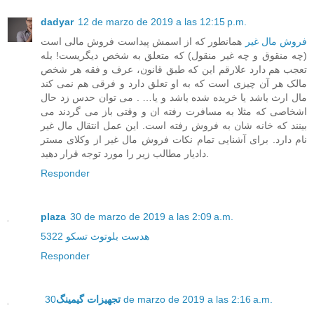
dadyar
12 de marzo de 2019 a las 12:15 p.m.
فروش مال غیر
همانطور که از اسمش پیداست فروش مالی است
(چه منقوق و چه غیر منقول) که متعلق به شخص دیگریست! بله
تعجب هم دارد علارقم این که طبق قانون، عرف و فقه هر شخص
مالک هر آن چیزی است که به او تعلق دارد و فرقی هم نمی کند
مال ارث باشد یا خریده شده باشد و یا… . می توان حدس زد حال
اشخاصی که مثلا به مسافرت رفته ان و وقتی باز می گردند می
بینند که خانه شان به فروش رفته است. این عمل انتقال مال غیر
نام دارد. برای آشنایی تمام نکات فروش مال غیر از وکلای مستر
دادیار مطالب زیر را مورد توجه قرار دهید.
Responder
plaza
30 de marzo de 2019 a las 2:09 a.m.
هدست بلوتوث تسکو 5322
Responder
تجهیزات گیمینگ
30 de marzo de 2019 a las 2:16 a.m.