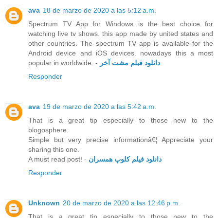
ava
18 de marzo de 2020 a las 5:12 a.m.
Spectrum TV App for Windows is the best choice for
watching live tv shows. this app made by united states and
other countries. The spectrum TV app is available for the
Android device and iOS devices. nowadays this a most
popular in worldwide. -
دانلود فیلم مشت آخر
Responder
ava
19 de marzo de 2020 a las 5:42 a.m.
That is a great tip especially to those new to the
blogosphere.
Simple but very precise informationâ€¦ Appreciate your
sharing this one.
A must read post! -
دانلود فیلم کلوپ همسران
Responder
Unknown
20 de marzo de 2020 a las 12:46 p.m.
That is a great tip especially to those new to the