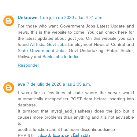
Unknown
1 de julio de 2020 a las 4:21 a.m.
For those who want Government Jobs Latest Update and
news, this is the website to come. You can check here for
the latest updates about govt job. On this website you can
found
All India Govt Jobs
Employment News of Central and
State Government Jobs
, Govt Undertaking, Public Sector,
Railway and
Bank Jobs In India
.
Responder
ava
7 de julio de 2020 a las 2:05 a.m.
I was after a few lines of code where the server would
automatically escape/filter POST data before inserting into
database.
It turnsout that mysql_add_slashes() does the job but it
causes more problems than anything and it is not advisable
to
usethis function and it has been discontinuedsince
PHP 6.0 -
دانلود آهنگ جدید سینا پارسیان