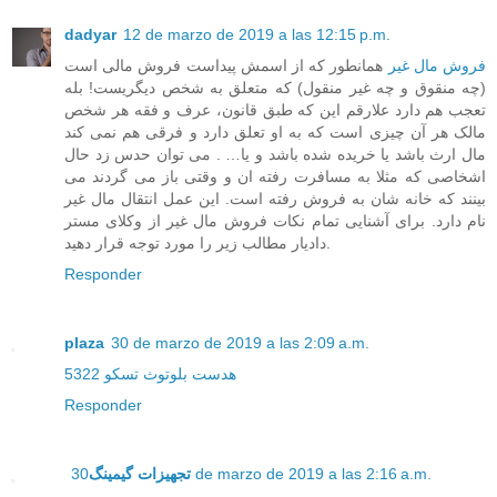
dadyar
12 de marzo de 2019 a las 12:15 p.m.
فروش مال غیر
همانطور که از اسمش پیداست فروش مالی است
(چه منقوق و چه غیر منقول) که متعلق به شخص دیگریست! بله
تعجب هم دارد علارقم این که طبق قانون، عرف و فقه هر شخص
مالک هر آن چیزی است که به او تعلق دارد و فرقی هم نمی کند
مال ارث باشد یا خریده شده باشد و یا… . می توان حدس زد حال
اشخاصی که مثلا به مسافرت رفته ان و وقتی باز می گردند می
بینند که خانه شان به فروش رفته است. این عمل انتقال مال غیر
نام دارد. برای آشنایی تمام نکات فروش مال غیر از وکلای مستر
دادیار مطالب زیر را مورد توجه قرار دهید.
Responder
plaza
30 de marzo de 2019 a las 2:09 a.m.
هدست بلوتوث تسکو 5322
Responder
تجهیزات گیمینگ
30 de marzo de 2019 a las 2:16 a.m.