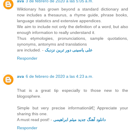
ava
3 de febrero de 2020 a las 5:05 a.m.
Wiktionary has grown beyond a standard dictionary and
now includes a thesaurus, a rhyme guide, phrase books,
language statistics and extensive appendices.
We aim to include not only the definition of a word, but also
enough information to really understand it.
Thus etymologies, pronunciations, sample quotations,
synonyms, antonyms and translations
are included. -
علی یاسینی دور ترین نزدیک
Responder
ava
6 de febrero de 2020 a las 4:23 a.m.
That is a great tip especially to those new to the
blogosphere.
Simple but very precise informationâ€¦ Appreciate your
sharing this one.
A must read post! -
دانلود آهنگ جدید میثم ابراهیمی
Responder