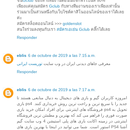
ชั่น
Gclub
ของทางทีมงานตอนนี้แจกฟรีโบนัส 50%
เพียงแค่คุณสมัคร
Gclub
กับทางทีมงานของเราเพียงเท่านั้น
ร่วมมาเป็นส่วนหนึ่งกับเว็บไซต์คาสิโนออนไลน์ของเราได้เลย
ค่ะ
สมัครสล็อตออนไลน์ >>>
goldenslot
สนใจร่วมลงทุนกับเรา
สมัครเอเย่น Gclub
คลิ๊กได้เลย
Responder
eblis
6 de octubre de 2019 a las 7:15 a.m.
معرفی جاهای دیدنی ایران در وب سایت
توریست ایرانی
Responder
eblis
6 de octubre de 2019 a las 7:17 a.m.
امروزه کاربران گیم و بازی های دیجیتال به دنبال منابعی هستند تا
بازی ps4 جدید را با سریع ترین و راحت ترین روش خریداری کنند.
فروشگاه های اینترنتی برای افراد امکان خرید بازی ps4 تحویل به
صورت فوری را فراهم می کند که بهترین و مطمئن ترین فروشگاه
اینترنتی در زمینه اکانت بازی های پلی استیشن 4 وب سایت گیم
استور است. شما می توانید در اینجا با بهترین بازی های PS4 آشنا