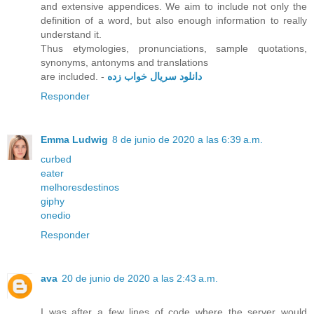
and extensive appendices. We aim to include not only the
definition of a word, but also enough information to really
understand it.
Thus etymologies, pronunciations, sample quotations,
synonyms, antonyms and translations
are included. -
دانلود سریال خواب زده
Responder
Emma Ludwig
8 de junio de 2020 a las 6:39 a.m.
curbed
eater
melhoresdestinos
giphy
onedio
Responder
ava
20 de junio de 2020 a las 2:43 a.m.
I was after a few lines of code where the server would