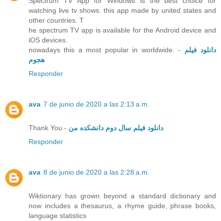
Spectrum TV App for Windows is the best choice for
watching live tv shows. this app made by united states and
other countries. T
he spectrum TV app is available for the Android device and
iOS devices.
nowadays this a most popular in worldwide. -
دانلود فیلم
هجوم
Responder
ava
7 de junio de 2020 a las 2:13 a.m.
Thank You -
دانلود فیلم سال دوم دانشکده من
Responder
ava
8 de junio de 2020 a las 2:28 a.m.
Wiktionary has grown beyond a standard dictionary and
now includes a thesaurus, a rhyme guide, phrase books,
language statistics