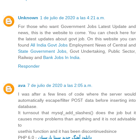
Unknown
1 de julio de 2020 a las 4:21 a.m.
For those who want Government Jobs Latest Update and
news, this is the website to come. You can check here for
the latest updates about govt job. On this website you can
found
All India Govt Jobs
Employment News of Central and
State Government Jobs
, Govt Undertaking, Public Sector,
Railway and
Bank Jobs In India
.
Responder
ava
7 de julio de 2020 a las 2:05 a.m.
I was after a few lines of code where the server would
automatically escape/filter POST data before inserting into
database.
It turnsout that mysql_add_slashes() does the job but it
causes more problems than anything and it is not advisable
to
usethis function and it has been discontinuedsince
PHP 6.0 -
دانلود آهنگ جدید سینا پارسیان