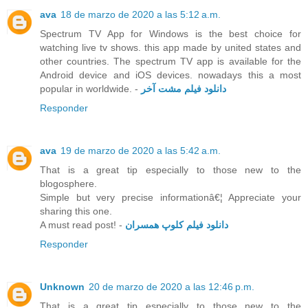
ava
18 de marzo de 2020 a las 5:12 a.m.
Spectrum TV App for Windows is the best choice for
watching live tv shows. this app made by united states and
other countries. The spectrum TV app is available for the
Android device and iOS devices. nowadays this a most
popular in worldwide. -
دانلود فیلم مشت آخر
Responder
ava
19 de marzo de 2020 a las 5:42 a.m.
That is a great tip especially to those new to the
blogosphere.
Simple but very precise informationâ€¦ Appreciate your
sharing this one.
A must read post! -
دانلود فیلم کلوپ همسران
Responder
Unknown
20 de marzo de 2020 a las 12:46 p.m.
That is a great tip especially to those new to the