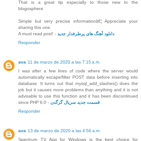
That is a great tip especially to those new to the
blogosphere.
Simple but very precise informationâ€¦ Appreciate your
sharing this one.
A must read post! -
دانلود آهنگ های پرطرفدار جدید
Responder
ava
11 de marzo de 2020 a las 7:15 a.m.
I was after a few lines of code where the server would
automatically escape/filter POST data before inserting into
database. It turns out that mysql_add_slashes() does the
job but it causes more problems than anything and it is not
advisable to use this function and it has been discontinued
since PHP 6.0 -
قسمت جدید سریال گرگدن
Responder
ava
13 de marzo de 2020 a las 4:56 a.m.
Spectrum TV App for Windows is the best choice for