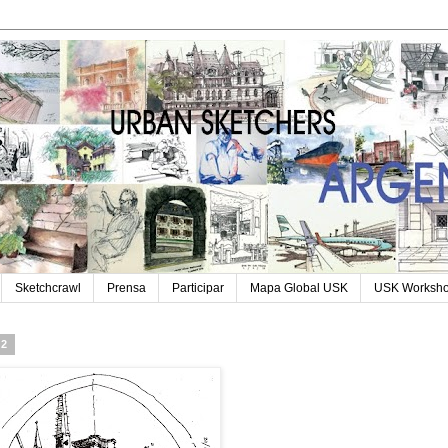
Sketchcrawl
Prensa
Participar
Mapa Global USK
USK Worksh
12