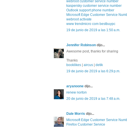
webroot customer service number
kaspersky customer service number
Outlook support phone number
Microsoft Edge Customer Service Num
webroot activate
www trendmicro com bestbuypc
19 de junio de 2019 a las 1:50 a.m.
Jennifer Robinson
dijo...
Awesome post, thanks for sharing
Thanks
booklikes
|
aircus
|
detik
19 de junio de 2019 a las 6:29 p.m.
aryanoone
dijo...
renew norton
20 de junio de 2019 a las 7:48 a.m.
Dale Morris
dijo...
Microsoft Edge Customer Service Num
Firefox Customer Service