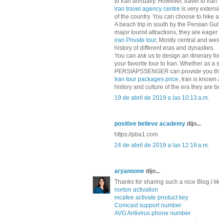
to Iran annually. However, travel to iran
iran travel agency centre
is very extensi
of the country. You can choose to hike 
A beach trip in south by the Persian Gu
major tourist attractions, they are eager
iran Private tour
, Mostly central and wes
history of different eras and dynasties.
You can ask us to design an itinerary f
your favorite tour to Iran. Whether as a 
PERSIAPSSENGER can provide you the 
Iran tour packages price
, Iran is known 
history and culture of the era they are bui
19 de abril de 2019 a las 10:13 a.m.
positive believe academy
dijo...
https://pba1.com
24 de abril de 2019 a las 12:16 a.m.
aryanoone
dijo...
Thanks for sharing such a nice Blog.I like
norton activation
mcafee activate product key
Comcast support number
AVG Antivirus phone number