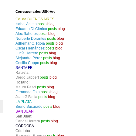
Corresponsales USK-Arg
Cd. de BUENOS AIRES
Isabel Antelo
posts
blog
Eduardo Di Clérico
posts
blog
Alex Sahores
posts
blog
Norberto Dorantes
posts
blog
Adhemar O. Rioja
posts
blog
Oscar Hernández
posts
blog
Lucía Herrero
posts
blog
Alejandro Pérez
posts
blog
Cecilia Coppo
posts
blog
SANTA FE
Rafaela:
Diego Jappert
posts
blog
Rosario:
Mauro Pesci
posts
blog
Fernando Fola
posts
blog
Juan G Facta
posts
blog
LA PLATA
Bruno Sucurado
posts
blog
SAN JUAN
San Juan:
Carlos Herrera
posts
blog
CÓRDOBA
Córdoba:
Fernando Fraenza
posts
blog