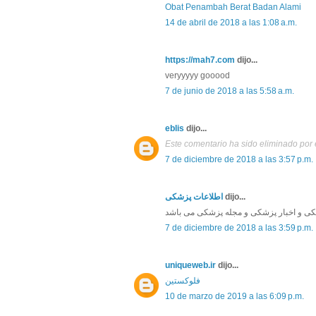
Obat Penambah Berat Badan Alami
14 de abril de 2018 a las 1:08 a.m.
https://mah7.com
dijo...
veryyyyy gooood
7 de junio de 2018 a las 5:58 a.m.
eblis
dijo...
Este comentario ha sido eliminado por e
7 de diciembre de 2018 a las 3:57 p.m.
اطلاعات پزشکی
dijo...
7 de diciembre de 2018 a las 3:59 p.m.
uniqueweb.ir
dijo...
فلوکستین
10 de marzo de 2019 a las 6:09 p.m.