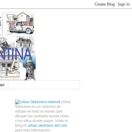
ops
Urban
Sketchers es un colectivo de
artistas en todo el mundo que
dibujan las ciudades donde viven
y los sitios donde viajan. Visite el
blog en
urban sketchers dot com
para mas información.