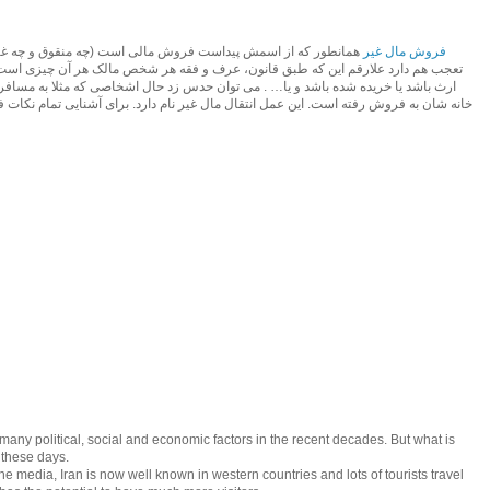
فروش مال غیر
همانطور که از اسمش پیداست فروش مالی است (چه منقوق و چه غیر
تعجب هم دارد علارقم این که طبق قانون، عرف و فقه هر شخص مالک هر آن چیزی است که
ارث باشد یا خریده شده باشد و یا… . می توان حدس زد حال اشخاصی که مثلا به مسافرت
خانه شان به فروش رفته است. این عمل انتقال مال غیر نام دارد. برای آشنایی تمام نکات
many political, social and economic factors in the recent decades. But what is
g these days.
he media, Iran is now well known in western countries and lots of tourists travel