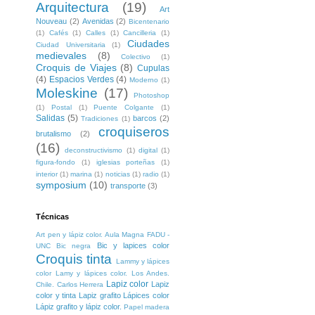
Arquitectura
(19)
Art
Nouveau
(2)
Avenidas
(2)
Bicentenario
(1)
Cafés
(1)
Calles
(1)
Cancilleria
(1)
Ciudades
Ciudad Universitaria
(1)
medievales
(8)
Colectivo
(1)
Croquis de Viajes
(8)
Cupulas
(4)
Espacios Verdes
(4)
Moderno
(1)
Moleskine
(17)
Photoshop
(1)
Postal
(1)
Puente Colgante
(1)
Salidas
(5)
barcos
(2)
Tradiciones
(1)
croquiseros
brutalismo
(2)
(16)
deconstructivismo
(1)
digital
(1)
figura-fondo
(1)
iglesias porteñas
(1)
interior
(1)
marina
(1)
noticias
(1)
radio
(1)
symposium
(10)
transporte
(3)
Técnicas
Art pen y lápiz color. Aula Magna FADU -
Bic y lapices color
UNC
Bic negra
Croquis tinta
Lammy y lápices
color
Lamy y lápices color. Los Andes.
Lapiz color
Lapiz
Chile. Carlos Herrera
color y tinta
Lapiz grafito
Lápices color
Lápiz grafito y lápiz color.
Papel madera