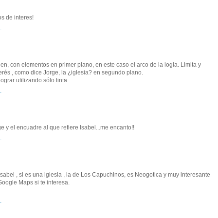
s de interes!
.
, con elementos en primer plano, en este caso el arco de la logia. Limita y
erés , como dice Jorge, la ¿iglesia? en segundo plano.
grar utilizando sólo tinta.
.
 y el encuadre al que refiere Isabel...me encanto!!
.
sabel , si es una iglesia , la de Los Capuchinos, es Neogotica y muy interesante
Google Maps si te interesa.
.