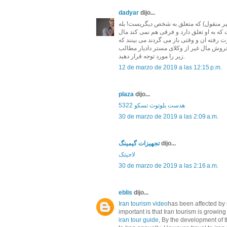
dadyar
dijo...
 منقول) که متعلق به شخص دیگریست! بله
 به او تعلق دارد و فرقی هم نمی کند مال
 رفته ان و وقتی باز می گردند می بینند که
 فروش مال غیر از وکلای مستر دادیار مطالب
زیر را مورد توجه قرار دهید.
12 de marzo de 2019 a las 12:15 p.m.
plaza
dijo...
هدست بلوتوث تسکو 5322
30 de marzo de 2019 a las 2:09 a.m.
تجهیزات گیمینگ
dijo...
لاجیتک
30 de marzo de 2019 a las 2:16 a.m.
eblis
dijo...
Iran tourism video
has been affected by 
important is that Iran tourism is growin
iran tour guide
, By the development of t