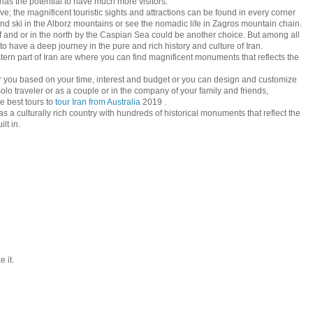
 has the potential to have much more visitors.
ve; the magnificent touristic sights and attractions can be found in every corner
and ski in the Alborz mountains or see the nomadic life in Zagros mountain chain.
lf and or in the north by the Caspian Sea could be another choice. But among all
 to have a deep journey in the pure and rich history and culture of Iran.
tern part of Iran are where you can find magnificent monuments that reflects the
or you based on your time, interest and budget or you can design and customize
solo traveler or as a couple or in the company of your family and friends,
best tours to
tour Iran from Australia
2019 .
as a culturally rich country with hundreds of historical monuments that reflect the
lt in.
 it.