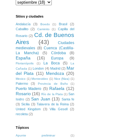
Sitios y ciudades
Andalucía
(3)
Brasil
(2)
Boedo
(1)
Caballito
(2)
Capilla del
Caminito
(1)
Cd. de Buenos
Rosario
(2)
Aires
(43)
Ciudades
medievales
(8)
Cuenca (Castilla-
La Mancha)
(5)
Córdoba
(8)
España
(16)
Europa
(9)
La Boca
(5)
Florianópolis
(1)
La
Mar
London
(4)
Madrid
(2)
Cañada
(1)
del Plata
(11)
Mendoza
(20)
Mexico
(1)
Montevideo
(1)
Nice (Niza)
(1)
Palermo
(3)
Provincia de BsAs
(1)
Rafaela
(12)
Puerto Madero
(5)
Rosario
(16)
San
Río de la Plata
(1)
San Juan
(13)
Isidro
(2)
Santa fe
(3)
Sicilia
(3)
Talavera de la Reina
(2)
United Kingdom
(3)
Villa Gesell
(2)
recoleta
(2)
Tópicos
Apunte preliminar
(1)