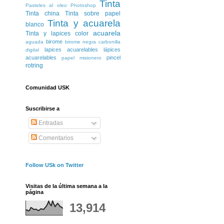
Tinta
Pasteles al oleo
Photoshop
Tinta china
Tinta sobre papel
Tinta y acuarela
blanco
acuarela
Tinta y lapices color
birome
aguada
birome negra
carbonilla
lapices acuarelables
lápices
digital
acuarelables
pincel
papel misionero
rotring
Comunidad USK
Suscribirse a
Entradas
Comentarios
Follow USk on Twitter
Visitas de la última semana a la
página
13,914