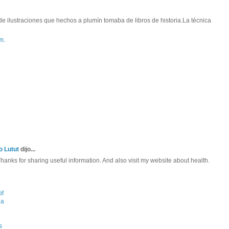
de ilustraciones que hechos a plumín tomaba de libros de historia.La técnica
m.
o Lutut
dijo...
 Thanks for sharing useful information. And also visit my website about health.
if
la
s