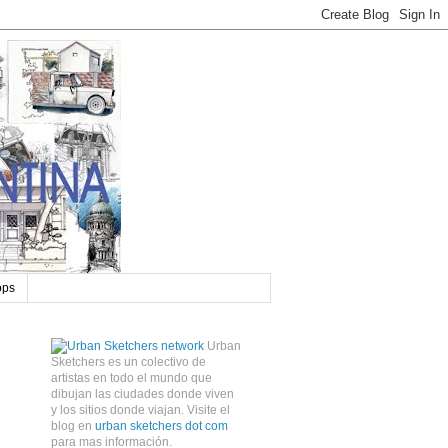
ops
Urban
Sketchers es un colectivo de
artistas en todo el mundo que
dibujan las ciudades donde viven
y los sitios donde viajan. Visite el
blog en
urban sketchers dot com
para mas información.