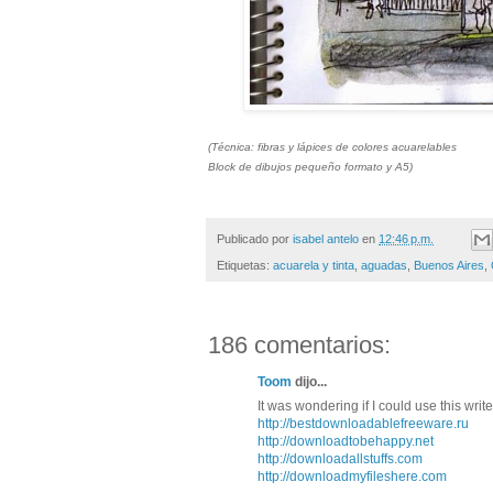
(Técnica: fibras y lápices de colores acuarelables
Block de dibujos pequeño formato y A5)
Publicado por
isabel antelo
en
12:46 p.m.
Etiquetas:
acuarela y tinta
,
aguadas
,
Buenos Aires
,
186 comentarios:
Toom
dijo...
It was wondering if I could use this writ
http://bestdownloadablefreeware.ru
http://downloadtobehappy.net
http://downloadallstuffs.com
http://downloadmyfileshere.com