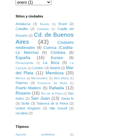
Sitios y ciudades
Andalucía
(3)
Brasil
(2)
Boedo
(1)
Caballito
(2)
Capilla del
Caminito
(1)
Cd. de Buenos
Rosario
(2)
Aires
(43)
Ciudades
medievales
(8)
Cuenca (Castilla-
La Mancha)
(5)
Córdoba
(8)
España
(16)
Europa
(9)
La Boca
(5)
Florianópolis
(1)
La
Mar
London
(4)
Madrid
(2)
Cañada
(1)
del Plata
(11)
Mendoza
(20)
Mexico
(1)
Montevideo
(1)
Nice (Niza)
(1)
Palermo
(3)
Provincia de BsAs
(1)
Rafaela
(12)
Puerto Madero
(5)
Rosario
(16)
San
Río de la Plata
(1)
San Juan
(13)
Isidro
(2)
Santa fe
(3)
Sicilia
(3)
Talavera de la Reina
(2)
United Kingdom
(3)
Villa Gesell
(2)
recoleta
(2)
Tópicos
Apunte preliminar
(1)