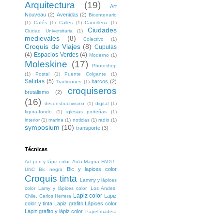
Arquitectura
(19)
Art
Nouveau
(2)
Avenidas
(2)
Bicentenario
(1)
Cafés
(1)
Calles
(1)
Cancilleria
(1)
Ciudades
Ciudad Universitaria
(1)
medievales
(8)
Colectivo
(1)
Croquis de Viajes
(8)
Cupulas
(4)
Espacios Verdes
(4)
Moderno
(1)
Moleskine
(17)
Photoshop
(1)
Postal
(1)
Puente Colgante
(1)
Salidas
(5)
barcos
(2)
Tradiciones
(1)
croquiseros
brutalismo
(2)
(16)
deconstructivismo
(1)
digital
(1)
figura-fondo
(1)
iglesias porteñas
(1)
interior
(1)
marina
(1)
noticias
(1)
radio
(1)
symposium
(10)
transporte
(3)
Técnicas
Art pen y lápiz color. Aula Magna FADU -
Bic y lapices color
UNC
Bic negra
Croquis tinta
Lammy y lápices
color
Lamy y lápices color. Los Andes.
Lapiz color
Lapiz
Chile. Carlos Herrera
color y tinta
Lapiz grafito
Lápices color
Lápiz grafito y lápiz color.
Papel madera