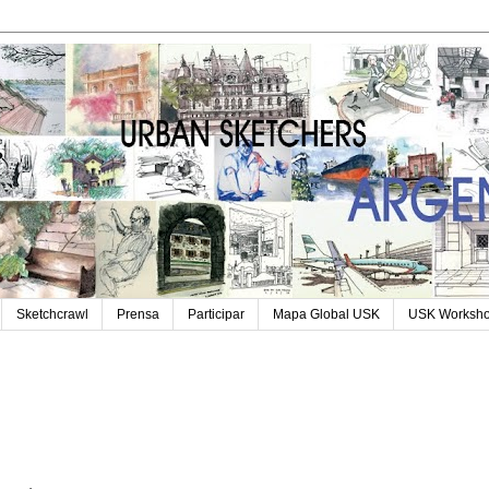
Sketchcrawl
Prensa
Participar
Mapa Global USK
USK Worksh