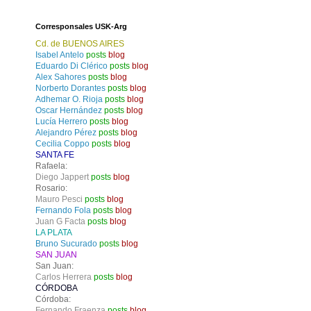
Corresponsales USK-Arg
Cd. de BUENOS AIRES
Isabel Antelo
posts
blog
Eduardo Di Clérico
posts
blog
Alex Sahores
posts
blog
Norberto Dorantes
posts
blog
Adhemar O. Rioja
posts
blog
Oscar Hernández
posts
blog
Lucía Herrero
posts
blog
Alejandro Pérez
posts
blog
Cecilia Coppo
posts
blog
SANTA FE
Rafaela:
Diego Jappert
posts
blog
Rosario:
Mauro Pesci
posts
blog
Fernando Fola
posts
blog
Juan G Facta
posts
blog
LA PLATA
Bruno Sucurado
posts
blog
SAN JUAN
San Juan:
Carlos Herrera
posts
blog
CÓRDOBA
Córdoba:
Fernando Fraenza
posts
blog