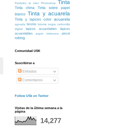
Tinta
Pasteles al oleo
Photoshop
Tinta china
Tinta sobre papel
Tinta y acuarela
blanco
acuarela
Tinta y lapices color
birome
aguada
birome negra
carbonilla
lapices acuarelables
lápices
digital
acuarelables
pincel
papel misionero
rotring
Comunidad USK
Suscribirse a
Entradas
Comentarios
Follow USk on Twitter
Visitas de la última semana a la
página
14,277