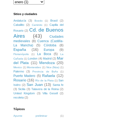
Sitios y ciudades
Andalucía
(3)
Brasil
(2)
Boedo
(1)
Caballito
(2)
Capilla del
Caminito
(1)
Cd. de Buenos
Rosario
(2)
Aires
(43)
Ciudades
medievales
(8)
Cuenca (Castilla-
La Mancha)
(5)
Córdoba
(8)
España
(16)
Europa
(9)
La Boca
(5)
Florianópolis
(1)
La
Mar
London
(4)
Madrid
(2)
Cañada
(1)
del Plata
(11)
Mendoza
(20)
Mexico
(1)
Montevideo
(1)
Nice (Niza)
(1)
Palermo
(3)
Provincia de BsAs
(1)
Rafaela
(12)
Puerto Madero
(5)
Rosario
(16)
San
Río de la Plata
(1)
San Juan
(13)
Isidro
(2)
Santa fe
(3)
Sicilia
(3)
Talavera de la Reina
(2)
United Kingdom
(3)
Villa Gesell
(2)
recoleta
(2)
Tópicos
Apunte preliminar
(1)