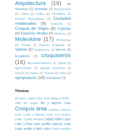
Arquitectura
(19)
Art
Nouveau
(2)
Avenidas
(2)
Bicentenario
(1)
Cafés
(1)
Calles
(1)
Cancilleria
(1)
Ciudades
Ciudad Universitaria
(1)
medievales
(8)
Colectivo
(1)
Croquis de Viajes
(8)
Cupulas
(4)
Espacios Verdes
(4)
Moderno
(1)
Moleskine
(17)
Photoshop
(1)
Postal
(1)
Puente Colgante
(1)
Salidas
(5)
barcos
(2)
Tradiciones
(1)
croquiseros
brutalismo
(2)
(16)
deconstructivismo
(1)
digital
(1)
figura-fondo
(1)
iglesias porteñas
(1)
interior
(1)
marina
(1)
noticias
(1)
radio
(1)
symposium
(10)
transporte
(3)
Técnicas
Art pen y lápiz color. Aula Magna FADU -
Bic y lapices color
UNC
Bic negra
Croquis tinta
Lammy y lápices
color
Lamy y lápices color. Los Andes.
Lapiz color
Lapiz
Chile. Carlos Herrera
color y tinta
Lapiz grafito
Lápices color
Lápiz grafito y lápiz color.
Papel madera