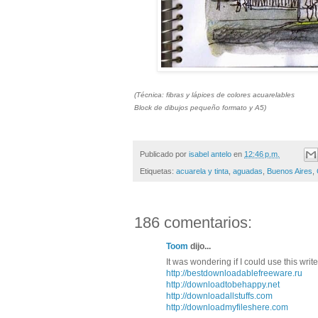
(Técnica: fibras y lápices de colores acuarelables
Block de dibujos pequeño formato y A5)
Publicado por
isabel antelo
en
12:46 p.m.
Etiquetas:
acuarela y tinta
,
aguadas
,
Buenos Aires
,
186 comentarios:
Toom
dijo...
It was wondering if I could use this writ
http://bestdownloadablefreeware.ru
http://downloadtobehappy.net
http://downloadallstuffs.com
http://downloadmyfileshere.com