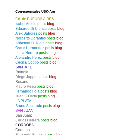
Corresponsales USK-Arg
Cd. de BUENOS AIRES
Isabel Antelo
posts
blog
Eduardo Di Clérico
posts
blog
Alex Sahores
posts
blog
Norberto Dorantes
posts
blog
Adhemar O. Rioja
posts
blog
Oscar Hernández
posts
blog
Lucía Herrero
posts
blog
Alejandro Pérez
posts
blog
Cecilia Coppo
posts
blog
SANTA FE
Rafaela:
Diego Jappert
posts
blog
Rosario:
Mauro Pesci
posts
blog
Fernando Fola
posts
blog
Juan G Facta
posts
blog
LA PLATA
Bruno Sucurado
posts
blog
SAN JUAN
San Juan:
Carlos Herrera
posts
blog
CÓRDOBA
Córdoba:
Fernando Fraenza
posts
blog