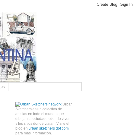
ops
Urban
Sketchers es un colectivo de
artistas en todo el mundo que
dibujan las ciudades donde viven
y los sitios donde viajan. Visite el
blog en
urban sketchers dot com
para mas información.