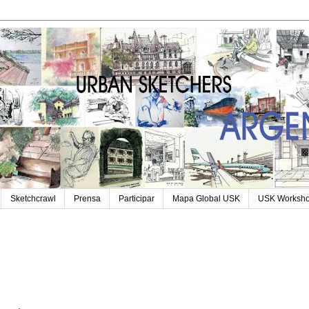
Sketchcrawl
Prensa
Participar
Mapa Global USK
USK Worksh