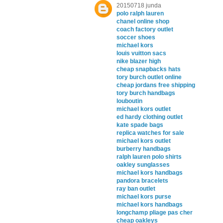
20150718 junda
polo ralph lauren
chanel online shop
coach factory outlet
soccer shoes
michael kors
louis vuitton sacs
nike blazer high
cheap snapbacks hats
tory burch outlet online
cheap jordans free shipping
tory burch handbags
louboutin
michael kors outlet
ed hardy clothing outlet
kate spade bags
replica watches for sale
michael kors outlet
burberry handbags
ralph lauren polo shirts
oakley sunglasses
michael kors handbags
pandora bracelets
ray ban outlet
michael kors purse
michael kors handbags
longchamp pliage pas cher
cheap oakleys