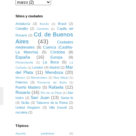
Sitios y ciudades
Andalucía
(3)
Brasil
(2)
Boedo
(1)
Caballito
(2)
Capilla del
Caminito
(1)
Cd. de Buenos
Rosario
(2)
Aires
(43)
Ciudades
medievales
(8)
Cuenca (Castilla-
La Mancha)
(5)
Córdoba
(8)
España
(16)
Europa
(9)
La Boca
(5)
Florianópolis
(1)
La
Mar
London
(4)
Madrid
(2)
Cañada
(1)
del Plata
(11)
Mendoza
(20)
Mexico
(1)
Montevideo
(1)
Nice (Niza)
(1)
Palermo
(3)
Provincia de BsAs
(1)
Rafaela
(12)
Puerto Madero
(5)
Rosario
(16)
San
Río de la Plata
(1)
San Juan
(13)
Isidro
(2)
Santa fe
(3)
Sicilia
(3)
Talavera de la Reina
(2)
United Kingdom
(3)
Villa Gesell
(2)
recoleta
(2)
Tópicos
Apunte preliminar
(1)