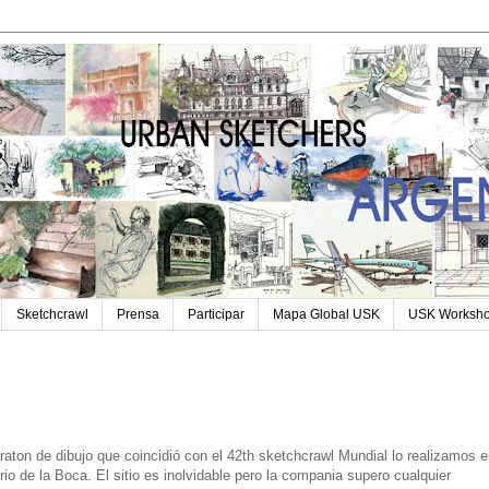
Sketchcrawl
Prensa
Participar
Mapa Global USK
USK Worksh
raton de dibujo que coincidió con el 42th sketchcrawl Mundial lo realizamos 
rrio de la Boca. El sitio es inolvidable pero la compania supero cualquier