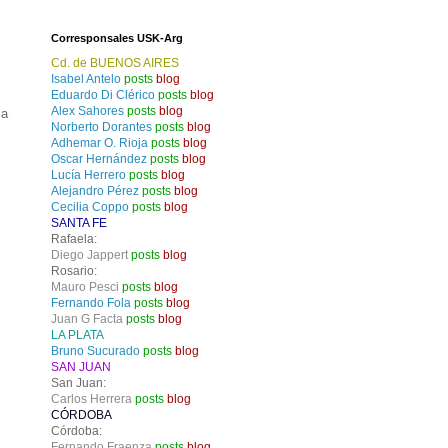
Corresponsales USK-Arg
Cd. de BUENOS AIRES
Isabel Antelo
posts
blog
Eduardo Di Clérico
posts
blog
Alex Sahores
posts
blog
 a
Norberto Dorantes
posts
blog
Adhemar O. Rioja
posts
blog
Oscar Hernández
posts
blog
Lucía Herrero
posts
blog
Alejandro Pérez
posts
blog
Cecilia Coppo
posts
blog
SANTA FE
Rafaela:
Diego Jappert
posts
blog
Rosario:
Mauro Pesci
posts
blog
Fernando Fola
posts
blog
Juan G Facta
posts
blog
LA PLATA
Bruno Sucurado
posts
blog
SAN JUAN
San Juan:
Carlos Herrera
posts
blog
CÓRDOBA
Córdoba:
Fernando Fraenza
posts
blog