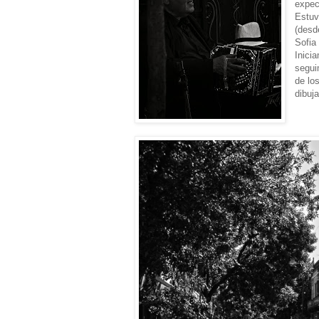
expec
Estuv
(desd
Sofia
Inici
segui
de lo
dibuja