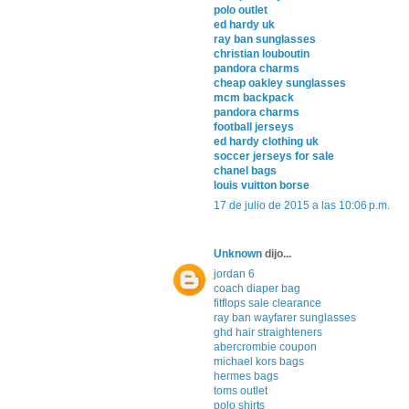
polo outlet
ed hardy uk
ray ban sunglasses
christian louboutin
pandora charms
cheap oakley sunglasses
mcm backpack
pandora charms
football jerseys
ed hardy clothing uk
soccer jerseys for sale
chanel bags
louis vuitton borse
17 de julio de 2015 a las 10:06 p.m.
Unknown
dijo...
jordan 6
coach diaper bag
fitflops sale clearance
ray ban wayfarer sunglasses
ghd hair straighteners
abercrombie coupon
michael kors bags
hermes bags
toms outlet
polo shirts