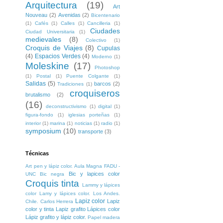
Arquitectura
(19)
Art
Nouveau
(2)
Avenidas
(2)
Bicentenario
(1)
Cafés
(1)
Calles
(1)
Cancilleria
(1)
Ciudades
Ciudad Universitaria
(1)
medievales
(8)
Colectivo
(1)
Croquis de Viajes
(8)
Cupulas
(4)
Espacios Verdes
(4)
Moderno
(1)
Moleskine
(17)
Photoshop
(1)
Postal
(1)
Puente Colgante
(1)
Salidas
(5)
barcos
(2)
Tradiciones
(1)
croquiseros
brutalismo
(2)
(16)
deconstructivismo
(1)
digital
(1)
figura-fondo
(1)
iglesias porteñas
(1)
interior
(1)
marina
(1)
noticias
(1)
radio
(1)
symposium
(10)
transporte
(3)
Técnicas
Art pen y lápiz color. Aula Magna FADU -
Bic y lapices color
UNC
Bic negra
Croquis tinta
Lammy y lápices
color
Lamy y lápices color. Los Andes.
Lapiz color
Lapiz
Chile. Carlos Herrera
color y tinta
Lapiz grafito
Lápices color
Lápiz grafito y lápiz color.
Papel madera