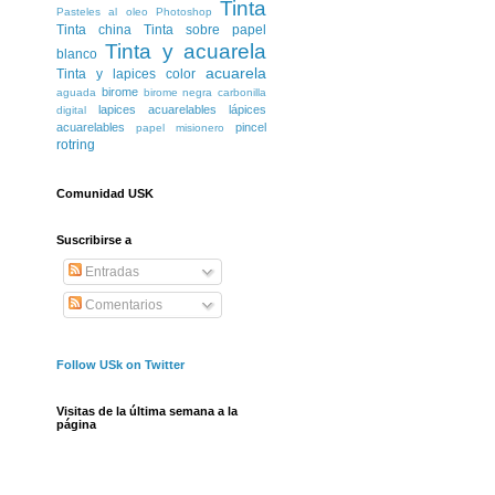
Tinta
Pasteles al oleo
Photoshop
Tinta china
Tinta sobre papel
Tinta y acuarela
blanco
acuarela
Tinta y lapices color
birome
aguada
birome negra
carbonilla
lapices acuarelables
lápices
digital
acuarelables
pincel
papel misionero
rotring
Comunidad USK
Suscribirse a
Entradas
Comentarios
Follow USk on Twitter
Visitas de la última semana a la
página