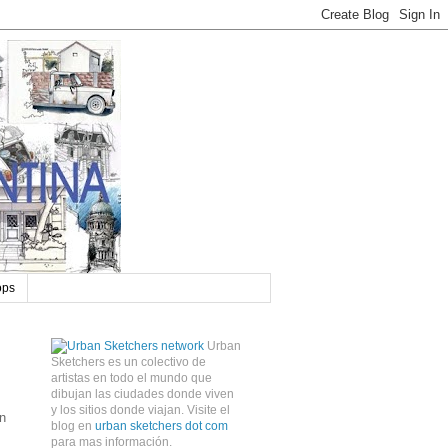
ops
Urban
Sketchers es un colectivo de
artistas en todo el mundo que
dibujan las ciudades donde viven
y los sitios donde viajan. Visite el
en
blog en
urban sketchers dot com
para mas información.