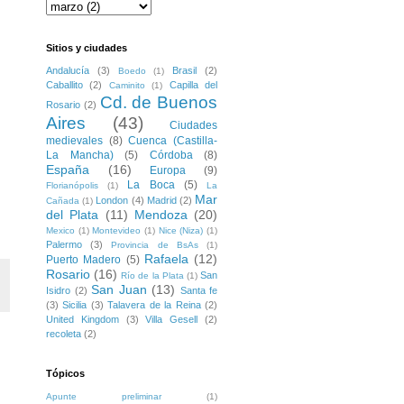
Sitios y ciudades
Andalucía
(3)
Brasil
(2)
Boedo
(1)
Caballito
(2)
Capilla del
Caminito
(1)
Cd. de Buenos
Rosario
(2)
Aires
(43)
Ciudades
medievales
(8)
Cuenca (Castilla-
La Mancha)
(5)
Córdoba
(8)
España
(16)
Europa
(9)
La Boca
(5)
Florianópolis
(1)
La
Mar
London
(4)
Madrid
(2)
Cañada
(1)
del Plata
(11)
Mendoza
(20)
Mexico
(1)
Montevideo
(1)
Nice (Niza)
(1)
Palermo
(3)
Provincia de BsAs
(1)
Rafaela
(12)
Puerto Madero
(5)
Rosario
(16)
San
Río de la Plata
(1)
San Juan
(13)
Isidro
(2)
Santa fe
(3)
Sicilia
(3)
Talavera de la Reina
(2)
United Kingdom
(3)
Villa Gesell
(2)
recoleta
(2)
Tópicos
Apunte preliminar
(1)