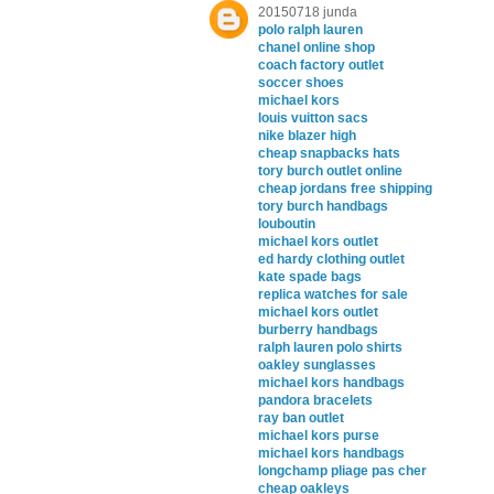
20150718 junda
polo ralph lauren
chanel online shop
coach factory outlet
soccer shoes
michael kors
louis vuitton sacs
nike blazer high
cheap snapbacks hats
tory burch outlet online
cheap jordans free shipping
tory burch handbags
louboutin
michael kors outlet
ed hardy clothing outlet
kate spade bags
replica watches for sale
michael kors outlet
burberry handbags
ralph lauren polo shirts
oakley sunglasses
michael kors handbags
pandora bracelets
ray ban outlet
michael kors purse
michael kors handbags
longchamp pliage pas cher
cheap oakleys