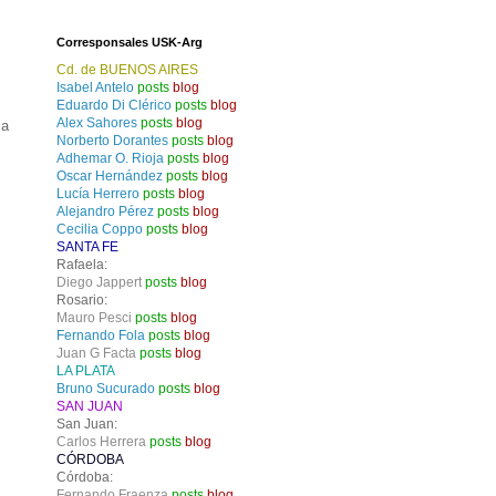
Corresponsales USK-Arg
Cd. de BUENOS AIRES
Isabel Antelo
posts
blog
Eduardo Di Clérico
posts
blog
Alex Sahores
posts
blog
 a
Norberto Dorantes
posts
blog
Adhemar O. Rioja
posts
blog
Oscar Hernández
posts
blog
Lucía Herrero
posts
blog
Alejandro Pérez
posts
blog
Cecilia Coppo
posts
blog
SANTA FE
Rafaela:
Diego Jappert
posts
blog
Rosario:
Mauro Pesci
posts
blog
Fernando Fola
posts
blog
Juan G Facta
posts
blog
LA PLATA
Bruno Sucurado
posts
blog
SAN JUAN
San Juan:
Carlos Herrera
posts
blog
CÓRDOBA
Córdoba:
Fernando Fraenza
posts
blog