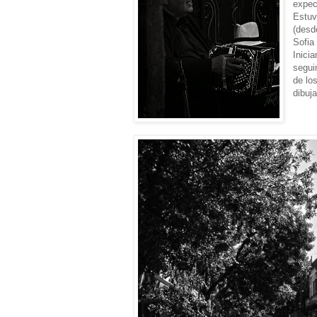
expec
Estuv
(desd
Sofia
Inici
segui
de lo
dibuja