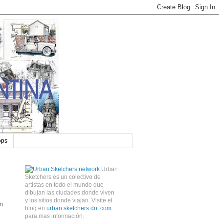
ops
Urban
Sketchers es un colectivo de
artistas en todo el mundo que
dibujan las ciudades donde viven
y los sitios donde viajan. Visite el
en
blog en
urban sketchers dot com
para mas información.