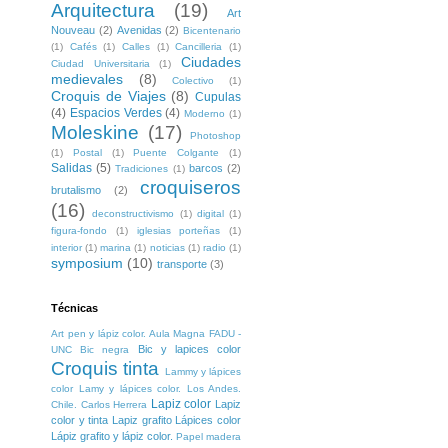
Arquitectura
(19)
Art
Nouveau
(2)
Avenidas
(2)
Bicentenario
(1)
Cafés
(1)
Calles
(1)
Cancilleria
(1)
Ciudades
Ciudad Universitaria
(1)
medievales
(8)
Colectivo
(1)
Croquis de Viajes
(8)
Cupulas
(4)
Espacios Verdes
(4)
Moderno
(1)
Moleskine
(17)
Photoshop
(1)
Postal
(1)
Puente Colgante
(1)
Salidas
(5)
barcos
(2)
Tradiciones
(1)
croquiseros
brutalismo
(2)
(16)
deconstructivismo
(1)
digital
(1)
figura-fondo
(1)
iglesias porteñas
(1)
interior
(1)
marina
(1)
noticias
(1)
radio
(1)
symposium
(10)
transporte
(3)
Técnicas
Art pen y lápiz color. Aula Magna FADU -
Bic y lapices color
UNC
Bic negra
Croquis tinta
Lammy y lápices
color
Lamy y lápices color. Los Andes.
Lapiz color
Lapiz
Chile. Carlos Herrera
color y tinta
Lapiz grafito
Lápices color
Lápiz grafito y lápiz color.
Papel madera