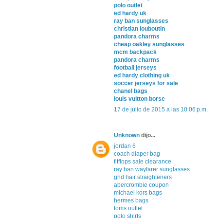
polo outlet
ed hardy uk
ray ban sunglasses
christian louboutin
pandora charms
cheap oakley sunglasses
mcm backpack
pandora charms
football jerseys
ed hardy clothing uk
soccer jerseys for sale
chanel bags
louis vuitton borse
17 de julio de 2015 a las 10:06 p.m.
Unknown
dijo...
jordan 6
coach diaper bag
fitflops sale clearance
ray ban wayfarer sunglasses
ghd hair straighteners
abercrombie coupon
michael kors bags
hermes bags
toms outlet
polo shirts