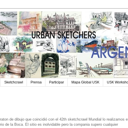
Sketchcrawl
Prensa
Participar
Mapa Global USK
USK Worksh
raton de dibujo que coincidió con el 42th sketchcrawl Mundial lo realizamos 
rrio de la Boca. El sitio es inolvidable pero la compania supero cualquier