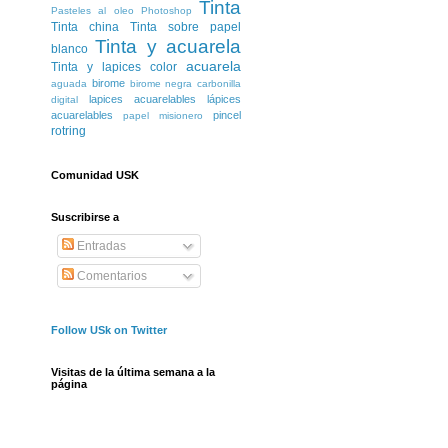
Tinta
Pasteles al oleo
Photoshop
Tinta china
Tinta sobre papel
Tinta y acuarela
blanco
acuarela
Tinta y lapices color
birome
aguada
birome negra
carbonilla
lapices acuarelables
lápices
digital
acuarelables
pincel
papel misionero
rotring
Comunidad USK
Suscribirse a
Entradas
Comentarios
Follow USk on Twitter
Visitas de la última semana a la
página