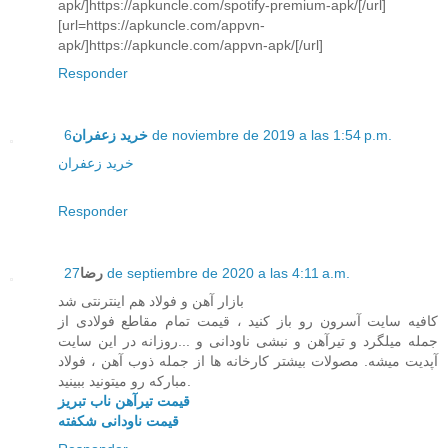
apk/]https://apkuncle.com/spotify-premium-apk/[/url]
[url=https://apkuncle.com/appvn-
apk/]https://apkuncle.com/appvn-apk/[/url]
Responder
خرید زعفران
6 de noviembre de 2019 a las 1:54 p.m.
خرید زعفران
Responder
رضا
27 de septiembre de 2020 a las 4:11 a.m.
بازار آهن و فولاد هم اینترنتی شد
کافیه سایت آسرون رو باز کنید ، قیمت تمام مقاطع فولادی از
جمله میلگرد و تیرآهن و نبشی ناودانی و ...روزانه در این سایت
آپدیت میشه. مصولات بیشتر کارخانه ها از جمله ذوب آهن ، فولاد
مبارکه رو میتونید ببینید.
قیمت تیرآهن ناب تبریز
قیمت ناودانی شکفته