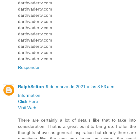
darthvadertv.com
darthvadertv.com
darthvadertv.com
darthvadertv.com
darthvadertv.com
darthvadertv.com
darthvadertv.com
darthvadertv.com
darthvadertv.com
darthvadertv.com
Responder
RalphSelton
9 de marzo de 2021 a las 3:53 a.m.
Information
Click Here
Visit Web
There are certainly a lot of details like that to take into
consideration. That is a great point to bring up. I offer the
thoughts above as general inspiration but clearly there are
questions like the one you bring up where the most