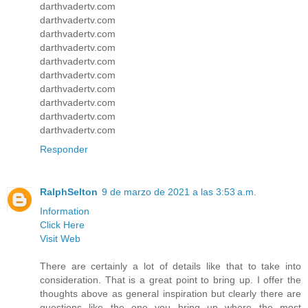
darthvadertv.com
darthvadertv.com
darthvadertv.com
darthvadertv.com
darthvadertv.com
darthvadertv.com
darthvadertv.com
darthvadertv.com
darthvadertv.com
darthvadertv.com
Responder
RalphSelton
9 de marzo de 2021 a las 3:53 a.m.
Information
Click Here
Visit Web
There are certainly a lot of details like that to take into
consideration. That is a great point to bring up. I offer the
thoughts above as general inspiration but clearly there are
questions like the one you bring up where the most