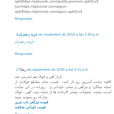
apk/]https://apkuncle.com/spotify-premium-apk/[/url]
[url=https://apkuncle.com/appvn-
apk/]https://apkuncle.com/appvn-apk/[/url]
Responder
خرید زعفران
6 de noviembre de 2019 a las 1:54 p.m.
خرید زعفران
Responder
رضا
27 de septiembre de 2020 a las 4:11 a.m.
بازار آهن و فولاد هم اینترنتی شد
کافیه سایت آسرون رو باز کنید ، قیمت تمام مقاطع فولادی از
جمله میلگرد و تیرآهن و نبشی ناودانی و ...روزانه در این سایت
آپدیت میشه. مصولات بیشتر کارخانه ها از جمله ذوب آهن ، فولاد
مبارکه رو میتونید ببینید.
قیمت تیرآهن ناب تبریز
قیمت ناودانی شکفته