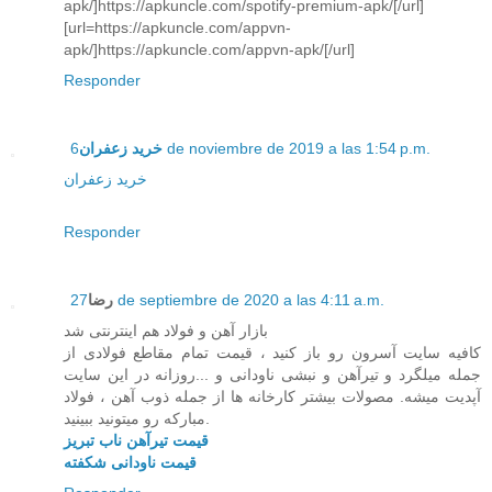
apk/]https://apkuncle.com/spotify-premium-apk/[/url]
[url=https://apkuncle.com/appvn-
apk/]https://apkuncle.com/appvn-apk/[/url]
Responder
خرید زعفران
6 de noviembre de 2019 a las 1:54 p.m.
خرید زعفران
Responder
رضا
27 de septiembre de 2020 a las 4:11 a.m.
بازار آهن و فولاد هم اینترنتی شد
کافیه سایت آسرون رو باز کنید ، قیمت تمام مقاطع فولادی از
جمله میلگرد و تیرآهن و نبشی ناودانی و ...روزانه در این سایت
آپدیت میشه. مصولات بیشتر کارخانه ها از جمله ذوب آهن ، فولاد
مبارکه رو میتونید ببینید.
قیمت تیرآهن ناب تبریز
قیمت ناودانی شکفته