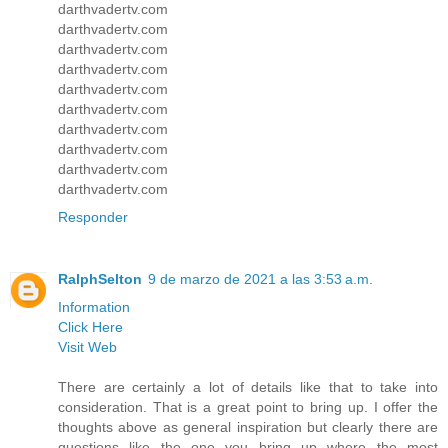
darthvadertv.com
darthvadertv.com
darthvadertv.com
darthvadertv.com
darthvadertv.com
darthvadertv.com
darthvadertv.com
darthvadertv.com
darthvadertv.com
darthvadertv.com
Responder
RalphSelton
9 de marzo de 2021 a las 3:53 a.m.
Information
Click Here
Visit Web
There are certainly a lot of details like that to take into
consideration. That is a great point to bring up. I offer the
thoughts above as general inspiration but clearly there are
questions like the one you bring up where the most