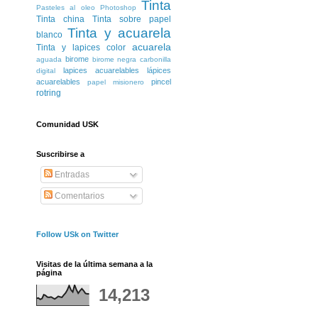
Tinta
Pasteles al oleo
Photoshop
Tinta china
Tinta sobre papel
Tinta y acuarela
blanco
acuarela
Tinta y lapices color
birome
aguada
birome negra
carbonilla
lapices acuarelables
lápices
digital
acuarelables
pincel
papel misionero
rotring
Comunidad USK
Suscribirse a
Entradas
Comentarios
Follow USk on Twitter
Visitas de la última semana a la
página
14,213