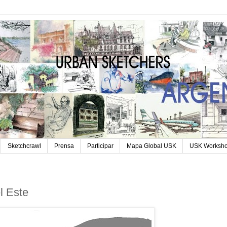
Sketchcrawl
Prensa
Participar
Mapa Global USK
USK Worksh
l Este