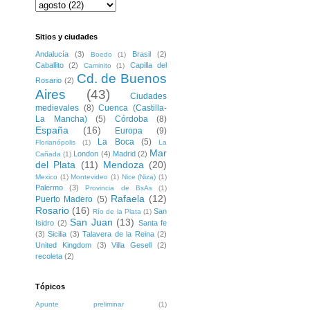
Sitios y ciudades
Andalucía
(3)
Brasil
(2)
Boedo
(1)
Caballito
(2)
Capilla del
Caminito
(1)
Cd. de Buenos
Rosario
(2)
Aires
(43)
Ciudades
medievales
(8)
Cuenca (Castilla-
La Mancha)
(5)
Córdoba
(8)
España
(16)
Europa
(9)
La Boca
(5)
Florianópolis
(1)
La
Mar
London
(4)
Madrid
(2)
Cañada
(1)
del Plata
(11)
Mendoza
(20)
Mexico
(1)
Montevideo
(1)
Nice (Niza)
(1)
Palermo
(3)
Provincia de BsAs
(1)
Rafaela
(12)
Puerto Madero
(5)
Rosario
(16)
San
Río de la Plata
(1)
San Juan
(13)
Isidro
(2)
Santa fe
(3)
Sicilia
(3)
Talavera de la Reina
(2)
United Kingdom
(3)
Villa Gesell
(2)
recoleta
(2)
Tópicos
Apunte preliminar
(1)