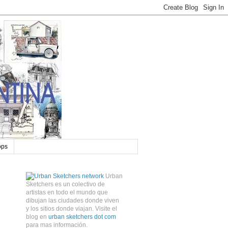
ops
Urban
Sketchers es un colectivo de
artistas en todo el mundo que
dibujan las ciudades donde viven
y los sitios donde viajan. Visite el
blog en
urban sketchers dot com
para mas información.