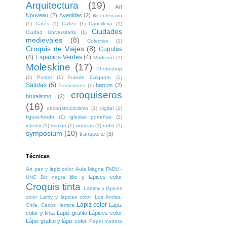
Arquitectura
(19)
Art
Nouveau
(2)
Avenidas
(2)
Bicentenario
(1)
Cafés
(1)
Calles
(1)
Cancilleria
(1)
Ciudades
Ciudad Universitaria
(1)
medievales
(8)
Colectivo
(1)
Croquis de Viajes
(8)
Cupulas
(4)
Espacios Verdes
(4)
Moderno
(1)
Moleskine
(17)
Photoshop
(1)
Postal
(1)
Puente Colgante
(1)
Salidas
(5)
barcos
(2)
Tradiciones
(1)
croquiseros
brutalismo
(2)
(16)
deconstructivismo
(1)
digital
(1)
figura-fondo
(1)
iglesias porteñas
(1)
interior
(1)
marina
(1)
noticias
(1)
radio
(1)
symposium
(10)
transporte
(3)
Técnicas
Art pen y lápiz color. Aula Magna FADU -
Bic y lapices color
UNC
Bic negra
Croquis tinta
Lammy y lápices
color
Lamy y lápices color. Los Andes.
Lapiz color
Lapiz
Chile. Carlos Herrera
color y tinta
Lapiz grafito
Lápices color
Lápiz grafito y lápiz color.
Papel madera