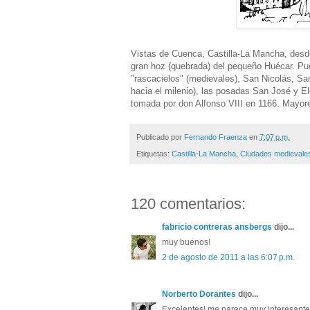
Vistas de Cuenca, Castilla-La Mancha, desde 
gran hoz (quebrada) del pequeño Huécar. Pue
"rascacielos" (medievales), San Nicolás, S
hacia el milenio), las posadas San José y Ele
tomada por don Alfonso VIII en 1166. Mayore
Publicado por
Fernando Fraenza
en
7:07 p.m.
Etiquetas:
Castilla-La Mancha
,
Ciudades medievale
120 comentarios:
fabricio contreras ansbergs
dijo...
muy buenos!
2 de agosto de 2011 a las 6:07 p.m.
Norberto Dorantes
dijo...
Excelentes! me parece muy interesante t