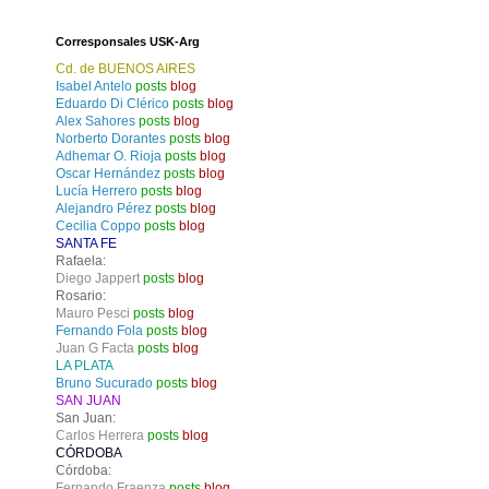
Corresponsales USK-Arg
Cd. de BUENOS AIRES
Isabel Antelo
posts
blog
Eduardo Di Clérico
posts
blog
Alex Sahores
posts
blog
Norberto Dorantes
posts
blog
Adhemar O. Rioja
posts
blog
Oscar Hernández
posts
blog
Lucía Herrero
posts
blog
Alejandro Pérez
posts
blog
Cecilia Coppo
posts
blog
SANTA FE
Rafaela:
Diego Jappert
posts
blog
Rosario:
Mauro Pesci
posts
blog
Fernando Fola
posts
blog
Juan G Facta
posts
blog
LA PLATA
Bruno Sucurado
posts
blog
SAN JUAN
San Juan:
Carlos Herrera
posts
blog
CÓRDOBA
Córdoba:
Fernando Fraenza
posts
blog