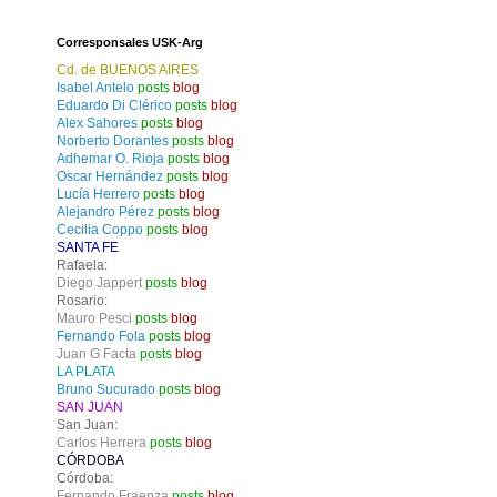
Corresponsales USK-Arg
Cd. de BUENOS AIRES
Isabel Antelo
posts
blog
Eduardo Di Clérico
posts
blog
Alex Sahores
posts
blog
Norberto Dorantes
posts
blog
Adhemar O. Rioja
posts
blog
Oscar Hernández
posts
blog
Lucía Herrero
posts
blog
Alejandro Pérez
posts
blog
Cecilia Coppo
posts
blog
SANTA FE
Rafaela:
Diego Jappert
posts
blog
Rosario:
Mauro Pesci
posts
blog
Fernando Fola
posts
blog
Juan G Facta
posts
blog
LA PLATA
Bruno Sucurado
posts
blog
SAN JUAN
San Juan:
Carlos Herrera
posts
blog
CÓRDOBA
Córdoba:
Fernando Fraenza
posts
blog