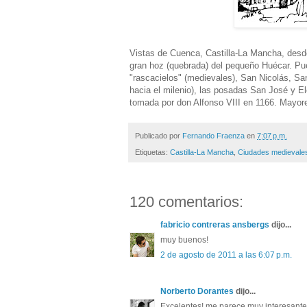
Vistas de Cuenca, Castilla-La Mancha, desde 
gran hoz (quebrada) del pequeño Huécar. Pue
"rascacielos" (medievales), San Nicolás, S
hacia el milenio), las posadas San José y Ele
tomada por don Alfonso VIII en 1166. Mayore
Publicado por
Fernando Fraenza
en
7:07 p.m.
Etiquetas:
Castilla-La Mancha
,
Ciudades medievale
120 comentarios:
fabricio contreras ansbergs
dijo...
muy buenos!
2 de agosto de 2011 a las 6:07 p.m.
Norberto Dorantes
dijo...
Excelentes! me parece muy interesante t