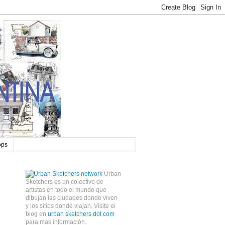
ops
Urban
Sketchers es un colectivo de
artistas en todo el mundo que
dibujan las ciudades donde viven
y los sitios donde viajan. Visite el
blog en
urban sketchers dot com
para mas información.