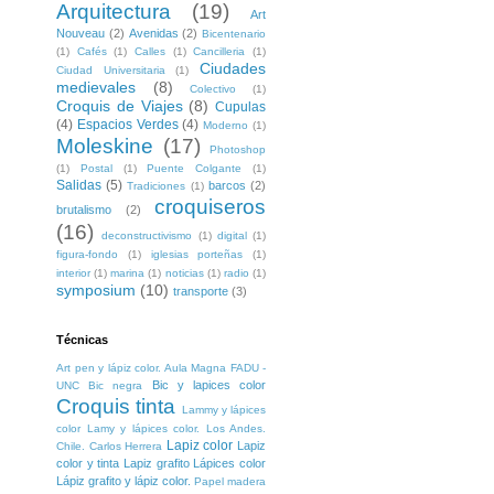
Arquitectura
(19)
Art
Nouveau
(2)
Avenidas
(2)
Bicentenario
(1)
Cafés
(1)
Calles
(1)
Cancilleria
(1)
Ciudades
Ciudad Universitaria
(1)
medievales
(8)
Colectivo
(1)
Croquis de Viajes
(8)
Cupulas
(4)
Espacios Verdes
(4)
Moderno
(1)
Moleskine
(17)
Photoshop
(1)
Postal
(1)
Puente Colgante
(1)
Salidas
(5)
barcos
(2)
Tradiciones
(1)
croquiseros
brutalismo
(2)
(16)
deconstructivismo
(1)
digital
(1)
figura-fondo
(1)
iglesias porteñas
(1)
interior
(1)
marina
(1)
noticias
(1)
radio
(1)
symposium
(10)
transporte
(3)
Técnicas
Art pen y lápiz color. Aula Magna FADU -
Bic y lapices color
UNC
Bic negra
Croquis tinta
Lammy y lápices
color
Lamy y lápices color. Los Andes.
Lapiz color
Lapiz
Chile. Carlos Herrera
color y tinta
Lapiz grafito
Lápices color
Lápiz grafito y lápiz color.
Papel madera