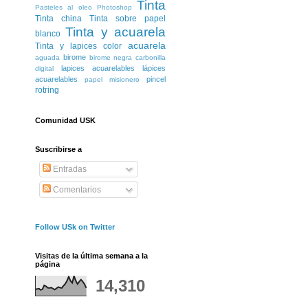
Tinta
Pasteles al oleo
Photoshop
Tinta china
Tinta sobre papel
Tinta y acuarela
blanco
acuarela
Tinta y lapices color
birome
aguada
birome negra
carbonilla
lapices acuarelables
lápices
digital
acuarelables
pincel
papel misionero
rotring
Comunidad USK
Suscribirse a
Entradas
Comentarios
Follow USk on Twitter
Visitas de la última semana a la
página
14,310