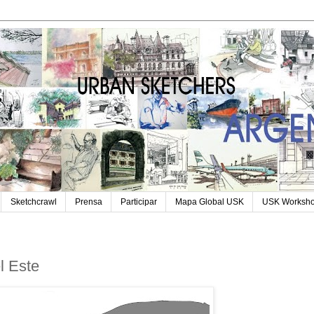
Sketchcrawl
Prensa
Participar
Mapa Global USK
USK Worksh
l Este