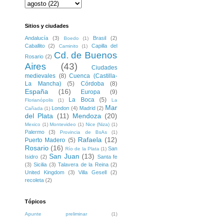
Sitios y ciudades
Andalucía
(3)
Brasil
(2)
Boedo
(1)
Caballito
(2)
Capilla del
Caminito
(1)
Cd. de Buenos
Rosario
(2)
Aires
(43)
Ciudades
medievales
(8)
Cuenca (Castilla-
La Mancha)
(5)
Córdoba
(8)
España
(16)
Europa
(9)
La Boca
(5)
Florianópolis
(1)
La
Mar
London
(4)
Madrid
(2)
Cañada
(1)
del Plata
(11)
Mendoza
(20)
Mexico
(1)
Montevideo
(1)
Nice (Niza)
(1)
Palermo
(3)
Provincia de BsAs
(1)
Rafaela
(12)
Puerto Madero
(5)
Rosario
(16)
San
Río de la Plata
(1)
San Juan
(13)
Isidro
(2)
Santa fe
(3)
Sicilia
(3)
Talavera de la Reina
(2)
United Kingdom
(3)
Villa Gesell
(2)
recoleta
(2)
Tópicos
Apunte preliminar
(1)